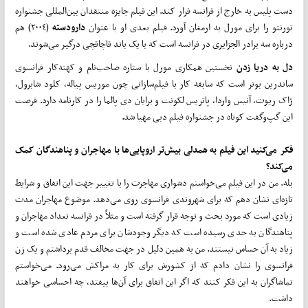
دست پلیس به خارج از فرانسه فرار کند. این فیلم جایزه منتقدان بین‌المللی جشنواره
تورنتو را برای مورل به ارمغان آورد. فیلم بعدی او با عنوان
دارودسته
(٢٠٠٤) هم
درباره سه برادر الجزایری در فرانسه است که با یک باند قاچاقچی درگیر‌ می‌شوند.
دل به دریا زدن
نخستین همکاری مورل با ستاره صاحب‌نام و کهنه‌کار فرانسوی
ساندرین بونر است که سابقه کار با فیلم‌سازانی چون موریس پیاله، کلود شابرول،
ژاک ریوت، آنیس واردا، پاتریس لکونت و برایان دی پالما را در کارنامه دارد. فرصت
این گپ‌وگفت کوتاه در جشنواره فیلم دبی مهیا شد.
فکر
می‌کنید این فیلم به همدلی بیش‌تر اروپایی‌ها با مهاجران و پناهندگان کمک
می‌کند؟
بله. من در این فیلم‌ می‌خواستم دشواری مهاجرت را با تغییر جهت این اتفاق و شرایط
تازه‌ای نشان دهم که برای شهروندی فرانسوی روی می‌دهد. موضوع مهاجران مدت
زیادی است که مورد بحث و توجه قرار گرفته است و مثلاً در فرانسه تعداد مهاجران و
پناهندگان به حدی رسیده است که دیگر وجودشان برای مردم عادی شده است و
زیاد به آن حساس نیستند. من به همین دلیل در جهت مخالف قدم برداشتم و یک زن
فرانسوی را نشان دادم که از کشورش برای کار به مراکش‌ می‌رود.‌ می‌خواستم
تماشاگران به این فکر کنند که اگر این اتفاق برای آن‌ها بیفتد، چه احساسی خواهند
داشت.