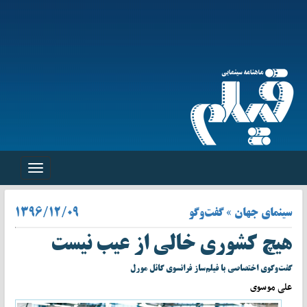
Toggle
navigation
سینمای جهان » گفت‌وگو
۱۳۹۶/۱۲/۰۹
هیچ کشوری خالی از عیب نیست
گفت‌وگوی اختصاصی با فیلم‌ساز فرانسوی گائل مورل
علی موسوی