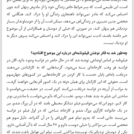
است. این طبیعی است که پسر شرایط خاص زندگی خود را از مادرش پنهان کند چون
احساس می‌کند که مادر نمی‌تواند ناهنجاری زندگی او را درک کند. هنگامی که
شخصی چنین تغییری در زندگی‌اش‌ می‌دهد، ممکن است آن را از خویشاوندان بسیار
نزدیکش هم پنهان کند، در صورتی که خیلی از دوستان و همکارانش از آن موضوع
خبر داشته باشند. ادیت نمی‌تواند این را درک کند و احساس‌ می‌کند پسرش دیگر به
او نزدیک نیست.
چه‌طور شد به فکر نوشتن فیلم‌نامه‌ای درباره این موضوع افتادید؟
فیلم‌نامه بر اساس اوضاعی نوشته شد که در حال حاضر در فرانسه وجود دارد. الان در
فرانسه هر وقت کارخانه‌ای بسته‌ می‌شود، گزینه‌هایی که به کارکنانش‌ می‌دهند
دریافت پاداش پایان خدمت یا کار کردن در کارخانه‌هایی در کشورهای جهان‌سوم
است. حقوقی که این کارکنان برای همان حرفه در یک کشور آفریقایی خواهند گرفت،
به مراتب از آن‌چه در فرانسه دریافت‌ می‌کنند کم‌تر است. در حقیقت‌ می‌خواستم با
ساختن این فیلم به چند هدف برسم. نخست این‌که دلم‌ می‌خواست با ساندرین بونر
کار کنم. دوم این‌که‌ می‌خواستم فیلم نشانگر محیطی باشد که در آن بزرگ شدم. من
در یک خانواده کارگری بزرگ شدم و کارخانه نساجی که در اول فیلم در فرانسه‌
می‌بینید جایی است که پدرم تمام عمر کاری‌اش را در آن گذراند. دلیل سوم هم
شخصی است. من مراکش را خیلی دوست دارم و ٢٥ سال است که با آن آشنایی دارم.
یکی از دوستان نزدیکم یک نویسنده مراکشی است. تمام این عوامل باعث شدند که