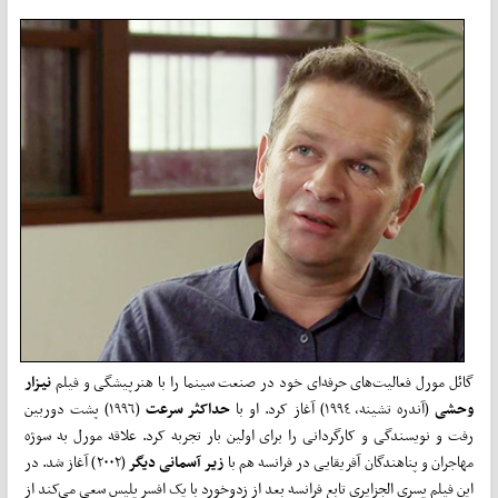
گائل مورل فعالیت‌های حرفه‌ای خود در صنعت سینما را با هنرپیشگی و فیلم
نیزار
وحشی
(آندره تشینه، ١٩٩٤) آغاز کرد. او با
حداکثر سرعت
(١٩٩٦) پشت دوربین
رفت و نویسندگی و کارگردانی را برای اولین بار تجربه کرد. علاقه مورل به سوژه
مهاجران و پناهندگان آفریقایی در فرانسه هم با
زیر آسمانی دیگر
(٢٠٠٢) آغاز شد. در
این فیلم پسری الجزایری تابع فرانسه بعد از زدوخورد با یک افسر پلیس سعی‌ می‌کند از