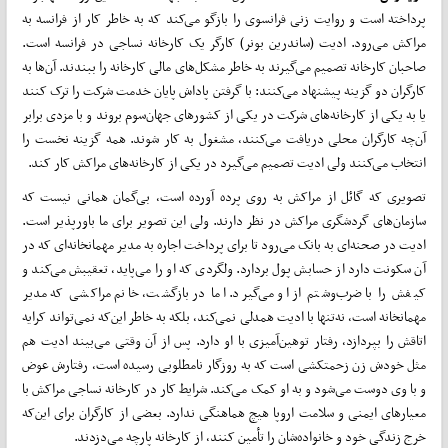
پرداخته است و روایت زنی فرانسوی را‌ بازگو می‌کند که به خاطر کار از فرانسه به
مراکش‌ می‌رود. ادیت (ساندرین بونر) کارگر یک کارخانه نساجی در فرانسه است.
صاحبان کارخانه تصمیم می‌گیرند به خاطر مشکل‌های مالی کارخانه را ببندند. آن‌ها به
کارگران دو گزینه پیشنهاد‌ می‌کنند: با گرفتن پاداش پایان خدمت شرکت را ترک کنند
یا به یکی از کارخانه‌های شرکت در یکی از کشورهای جهان‌سوم بروند و با مزدی برابر
آن‌چه کارگران محلی دریافت‌ می‌کنند، مشغول به کار شوند. همه گزینه نخست را
انتخاب‌ می‌کنند ولی ادیت تصمیم‌ می‌گیرد در یکی از کارخانه‌های مراکش کار کند.
تصویری که گائل از مراکش به روی پرده آورده است، بی‌گمان همانی نیست که
سازمان‌های گردشگری مراکش در نظر دارند. ولی این تصویر برای ما باورپذیر است.
ادیت در صحنه‌ای به بانک‌ می‌رود تا برای پرداخت اجاره به مدیر مهمانخانه‌ای که در
آن سکونت دارد از حسابش پول بردارد. ولگردی که او را‌ می‌پاید، تعقیبش می‌کند و
کیفش را با ضرب‌وشتم از او‌ می‌گیرد. اما در بازگشت، خانم مراکشی که مدیر
مهمانخانه است، نه‌تنها با ادیت همدلی نمی‌کند، بلکه به خاطر این‌که نمی‌تواند کرایه
اتاقش را بپردازد، رفتار توهین‌آمیزی با او دارد. پس از آن وقتی‌ می‌بیند ادیت هم
مثل خودش زن زحمتکشی است که به روزگار نامطلوبی رسیده است، رفتارش عوض
و با وی دوست می‌شود و به او کمک‌ می‌کند. شرایط کار در کارخانه نساجی مراکش با
معیارهای ایمنی و سلامت اروپا هیچ هماهنگی ندارد. بعضی از کارگران برای این‌که
خرج زندگی خود و خانواده‌شان را تأمین کنند، از کارخانه پارچه‌ می‌دزدند.