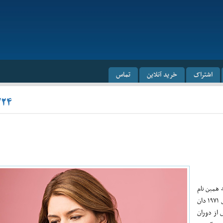
اشتراک
خرید آنلاین
تماس
/۲۴
 به همین نام
به قلم تامس پی. کولینِن اقتباس شده است؛ کتابی که پیش از این، مأخذ فیلم سال ۱۹۷۱ دان
 از دوران