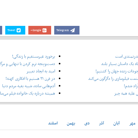
Tweet
Google+
Telegram
 قدرتمندی است
برخورد غیرمستقیم با زندگی!
ه یک داستان بسیار بلند
دست‌وپنجه نرم کردن با تنهایی و مرگ
جودات زنده جهان را کشتیم!
امید به ایجاد تغییر
عت فیلم‌سازی را دگرگون می‌کند
در قرن ۲۱ هستیم با افکاری کهنه!
 آزاد شدم!
آدم‌هایی ساده، شبیه بقیه مردم دنیا
 علیه همه چیز
همیشه درباره یک خانواده فیلم می‌ساز
مهر
آبان
آذر
دی
بهمن
اسفند