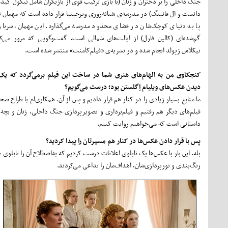
جنگ داخلی را بر دختران و زنان (با بازی ترکیب قوی از بازیگران شامل نیکول کید
دانست و ال فانینگ) در مدرسه‌ی شبانه‌روزی ویرجینیا قرار داده است که مهمان نا
پا به دنیای کوچک‌شان در فضای محدود مدرسه می‌گذارد. این مهمان، سرباز
گم‌شده‌ای (کالین فارل) از ایالت‌های شمالی است. گفت‌وگویی که مرور می‌ک
نیکلاس رَپولد انجام شده و در نشریه‌ی «فیلم‌کامنت» منتشر شده است.
کنجکاوی من به الهام‌های هنری شما در ساخت این فیلم برمی‌گردد که یک 
دیدن عکس‌های ویلیام اِگلستن بود؛ درست می‌گویم؟
ما منابع بسیار زیادی را در کنار هم قرار دادیم و پس از آن، همکاری‌ام با طراح صح
فیلم‌های دیگر هم رفتیم و فیلم‌برداری و تصویرپردازی جنگ داخلی، زنان و بچه‌ه
داستانی است که می‌خواهیم روایت کنیم.
پس با قرار دادن عکس‌ها در کنار هم مسیرتان را پیدا کردید؟
رنگ‌بندی و نورپردازی‌شان، اهداف‌مان را تداعی می‌کردند.