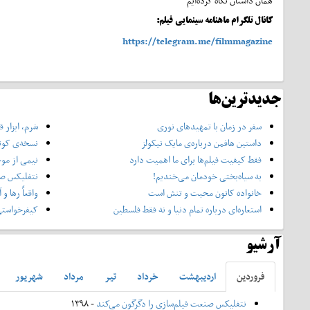
همان داستان نگاه کرده‌ایم
کانال تلگرام ماهنامه سینمایی فیلم:
https://telegram.me/filmmagazine
جدیدترین‌ها
سفر در زمان با تمهیدهای نوری
شرم، ابزار
داستین هافمن درباره‌ی مایک نیکولز
نسخه‌ی کوتا
فقط کیفیت فیلم‌ها برای ما اهمیت دارد
نیمی از مو
به سیاه‌بختی خودمان می‌خندیم!
نتفلیکس صن
خانواده کانون محبت و تنش است
واقعاً رها و
استعاره‌ای درباره تمام دنیا و نه فقط فلسطین
کیفرخواستی
آرشیو
فروردين
ارديبهشت
خرداد
تير
مرداد
شهريور
نتفلیکس صنعت فیلم‌سازی را دگرگون می‌کند
- ۱۳۹۸