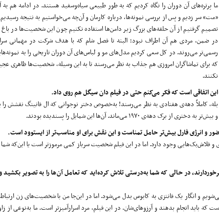
ما پرتره‌های آن دوران را نگاه کردیم که به طور طبیعی سیاه‌وسفید هستند. در ادامه هم به 
«مت» سر زدیم و پس از بررسی نمونه‌ها، درباره کارمان و آن‌چه می‌خواستیم به نتیجه رسیدیم.
تصمیم گرفتیم از آن حلقه‌های بزرگ زیر دامن‌ها استفاده نکنیم چون این شخصیت‌ها در باغ ک
در ضمن، مردی هم آن اطراف نبود؛ البته تا فصل شام که با هدف شرکت در مهمانی سراغ
رسمی‌تر می‌روند. در کل سعی کردیم مدل‌های مو و لباس‌های آن دوران تاریخی را به نمونه‌ها
که برای تماشاگران امروزی هم جذاب به نظر می‌رسند تا به این وسیله، شخصیت‌ها ظاهری عج
نکنند.
این اتفاقی است که فکر می‌کنم حتی در فیلم دان سیگل هم روی داد.
بله، کاملاً دهه‌ی هفتادی به نظر می‌رسند! به‌خصوص دختر نوجوانی که ال فانینگ نقشش را 
و بیش‌تر به دختری از برک دهه‌ی ۱۹۷۰ می‌ماند. آن‌ها این شمایل را پسندیده بودند.
ر و انرژی فارل بیش‌تر حامل تمناست و این نقش برای او مناسب‌تر از ایستوود است.
فلاش‌بک‌هایی وجود دارد. اما در این فیلم شخصیت سرباز کمی مرموزتر است یا این‌که شما از 
ردارند، در حالی که شما به‌درستی تلاش کرده‌اید که تعامل آن‌ها را به تصویر بکشید و 
 می‌شویم و انگار یک فانتزی به کابوس بدل می‌شود. اما در این‌جا من با شخصیت‌های زن ارتباط 
است که باید انجام بدهند و آرزوهای‌شان. در این فیلم، مرد اسرارآمیزتر است. ما به‌نوعی از زا