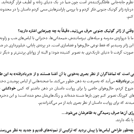
نظرم جابه‌جایی غافلگیرکننده‌تر است چون شما در یک دنیای زنانه و لطیف قرار گرفته‌اید
درباره ژانر گوتیک جنوبی فکر کردم و با بررسی پارامترهایش سعی کردم داستان را در محدوده
کنم.
وقتی از ژانر گوتیک جنوبی حرف می‌زنید، دقیقاً به چه چیزهایی اشاره دارید؟
ما با دروازه‌ی مدرسه و میله‌های نیزه‌مانندش، شمعدانی‌ها، دخترانی با لباس‌های شب و زاویه
این ژانر رسیدیم که فقط نوعی حال‌وهوا و فضاسازی است. در پرده‌ی پایانی، فیلم‌برداری در ش
صورت گرفت تا دنیای تاریک‌تری به تصویر کشیده شود؛ و البته از زوایای پرتنش‌تر و دیگر تد
ت که تماشاگران از نظر بصری به‌خوبی با آن آشنا هستند و از «بربادرفته» به این طر
ین
بربادرفته
می‌آید که به‌سرعت به ذهن خطور می‌کند. ما صحنه‌هایی از لباس پوشیدن دختره
را شروع کردم، حال‌وهوای خاصی را برای روایت داستان در ذهن داشتم که کمی
خودکشی باک
های کم‌رنگ تصویر کنم چون بارها شسته شده‌اند و رنگ‌های‌شان محو شده است؛ و این دخترها و
یدند که برای روایت داستان از نظر بصری باید از سر می‌گذراندیم.
انرژی آن‌ها صرف رسیدگی به ظاهرشان می‌شود...
ا نگه دارند.
چه‌طور طراحی لباس‌ها را پیش بردید که ترکیبی از نمونه‌های قدیم و جدید به نظر می‌رسن