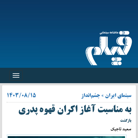
Toggle
navigation
سینمای ایران » چشم‌انداز
1403/08/15
به مناسبت آغاز اکران قهوه پدری
بازگشت
سعید تاجیک