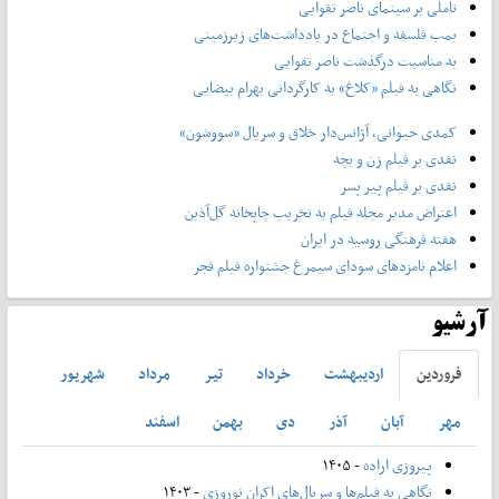
تاملی بر سینمای ناصر تقوایی
بمب فلسفه و اجتماع در یادداشت‌های زیرزمینی
به مناسبت درگذشت ناصر تقوایی
نگاهی به فیلم «کلاغ» به کارگردانی بهرام بیضایی
کمدی حیوانی، آژانس‌دار خلاق و سریال «سووشون»
نقدی بر فیلم زن و بچه
نقدی بر فیلم پیر پسر
اعتراض مدیر مجله فیلم به تخریب چاپخانه گل‌آذین
هفته فرهنگی روسیه در ایران
اعلام نامزدهای سودای سیمرغ جشنواره فیلم فجر
آرشیو
فروردين
ارديبهشت
خرداد
تير
مرداد
شهريور
مهر
آبان
آذر
دی
بهمن
اسفند
پیروزی اراده
- ۱۴۰۵
نگاهی به فیلم‌ها و سریال‌های اکران نوروزی
- ۱۴۰۳