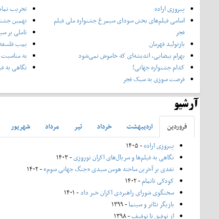
پیروزی اراده
تخریب نماد
اسامی فیلم‌های بخش سودای سیمرغ جشنواره‌ ملی فیلم
نهمین جشنوا
فجر
تاملی بر سی
بازتولید قهرمان
بمب فلسفه 
بهرام بیضایی، اندیشه‌ای که خاموش نمی‌شود
به مناسبت 
کدام جشنواره جهانی!
نگاهی به فی
فرصت سوزی به سبک فجر
آرشیو
فروردين
ارديبهشت
خرداد
تير
مرداد
شهريور
پیروزی اراده
- ۱۴۰۵
نگاهی به فیلم‌ها و سریال‌های اکران نوروزی
- ۱۴۰۳
نقدی بر آخرین ساخته هومن سیدی «جنگ جهانی سوم»
- ۱۴۰۲
کودکی ناتمام
- ۱۴۰۲
سخنگوی شورای راهبردی اکران خبر داد
- ۱۴۰۱
بازیگر تئاتر و سینما
- ۱۳۹۹
از توفیق تا توقیف
- ۱۳۹۸