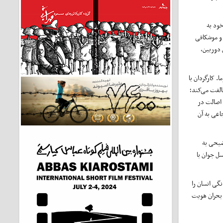
ود به
 و موشکافی
 دوربین،
 کارگردان با
الفت می‌کند؛
 اصالت در
اعی به آن
ضیحی به
سل جوان با
نگی انسان را
 بحران هویت