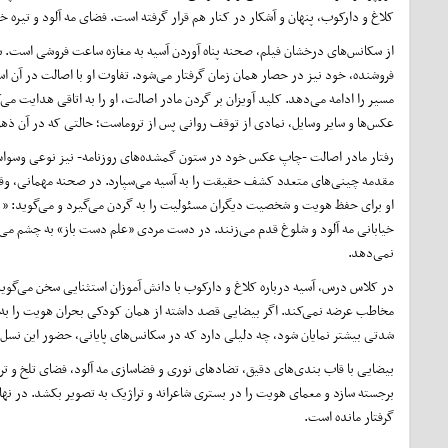
کلاغ و دارکوب، پنهان و آشکار در کنار هم قرار گرفته است. فضای مه آلود و تیره خی
از سکانس‌های درخشان فیلم، صحنه پناه آوردن آسیه به مغازه ساعت فروشی است. 
فروشنده، خود نیز در حصار همان زمان گرفتار می‌شود. تفاوت او با اصالت در آ
مسیر را ادامه می‌دهد. کلید آویزان بر گردن مادر اصالت، او را به اتاقی هدایت 
عکس‌ها و سایر وسایل، نمادی از توقف روانی پس از تروماست؛ حالتی که در آن ذهن
رفتار مادر اصالت -چاپ عکس خود در ستون گمشده‌های روزنامه- نیز نوعی وسواس رو
مقدمه چینی‌های متعدد کشف حقیقت را به آسیه می‌سپارد. در صحنه مهمانی، وقتی 
او برای حفظ هویت و شخصیت دیگران مسئولیت را به گردن می‌گیرد و می‌گوید: « ا
خیابانی مه آلود و شلوغ قدم می‌زنند. در دست مردی «علم دست باز» به چشم می‌خورد
نمی‌دهد.
در کلاس درس، آسیه درباره کلاغ و دارکوب با دانش آموزان استثنایی سخن می‌گوید
مخاطب عرضه نمی‌کند. اگر بیضایی قصد داشته از همان کودکی بحران هویت را به تصو
شدتی بیشتر نمایان شود، چه دلیلی دارد که در سکانس‌های پایانی، حضور این نسل 
بیضایی با قاب بندی‌های دقیق، تضادهای نوری و فضاسازی مه آلود، فضای تلخ و تراژی
برجسته سازد و معمای هویت را در بستری شاعرانه و تراژیک به تصویر بکشد. در نه
گرفتار مانده است.