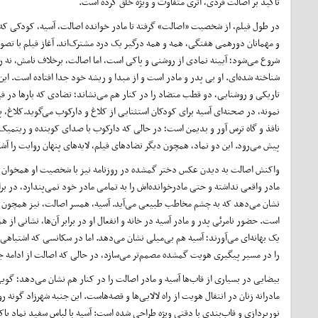
تاکید بر اصالت فردی، اثری متفاوت و ویژه خلق کرده است.
در طول فیلم، از شخصیت «اصالت» گرفته تا مادر خوانده اصالت، آسیه، کودکی که
و مهمانان دورهمی هفتگی، همه و همه درگیر یک درد مشترک‌اند. آغاز فیلم با تصویر
شروع می‌شود؛ آیینه نمادی از روشنی و پاکی است، اما اصالت، برخلاف نامش، نه ریش
شناخته شده‌ای. او بی پدر و مادر است و از مبدا و ریشه خود جدا افتاده است. این
تاریکی و روشنایی، دو قطب متضاد را در کنار هم می‌نشاند؛ تضادی که بارها در فیل
نمونه، در صحنه‌ای آسیه برای کودکان استثنایی از کلاغ و دارکوب می‌گوید.کلاغ، پر
نافذ و گاه ترس آور و بدیمن است؛ در حالی که دارکوب با صدای کوبنده و ریتمی
پیش می‌رود. این دو نماد، همچون دیگر تضادهای فیلم، لایه‌های پنهان روایت را آشک
واکنش اصالت به دیدن عکس دختر گمشده در روزنامه نیز با شخصیت او همخوان اس
مادر واقعی نداشته و حتی مادرخوانده‌اش را به تمامی مادر خود نمی‌پندارد، در بر
نشان می‌دهد که به چشم مخاطب طبیعی می‌آید. آسیه، همسر اصالت، نیز همچون ا
است. حضور نامرئی پدر و مادر آسیه در خانه و انفعال او در برابر آن‌ها، نشانی 
یک بهانه‌ای می‌آورند؛ آسیه هم بی‌میلی نشان می‌دهد. اما در سکانسی که اشتباه
را در مسیر پیگیری هویت گمشده مصمم‌تر می‌سازد، در حالی که اصالت از ادام
بیضایی در بسیاری از قاب‌ها آسیه و مادر اصالت را در کنار هم نشان می‌دهد؛ گو
مادرانه زنان در انتقال هویت از راه لالایی‌ها و قصه‌هاست. این جنبه شهرزاد گونه
نورپردازی و قاب‌بندی با دقتی ویژه طراحی شده است: آسیه با لباس سفید نماد پاک