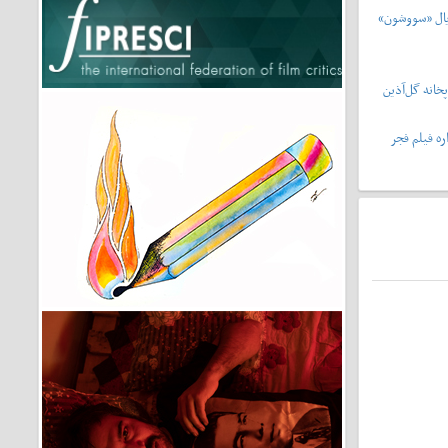
یال «سووشون»
خانه گل‌آذین
ه فیلم فجر