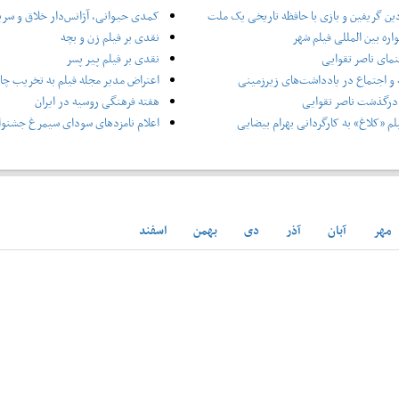
ین گریفین و بازی با حافظه تاریخی یک ملت
کمدی حیوانی، آژانس‌دار خلاق و سر
ره بین المللی فیلم شهر
نقدی بر فیلم زن و بچه
نمای ناصر تقوایی
نقدی بر فیلم پیر پسر
و اجتماع در یادداشت‌های زیرزمینی
اعتراض مدیر مجله فیلم به تخریب چاپ
درگذشت ناصر تقوایی
هفته فرهنگی روسیه در ایران
لم «کلاغ» به کارگردانی بهرام بیضایی
اعلام نامزدهای سودای سیمرغ جشنوار
مهر
آبان
آذر
دی
بهمن
اسفند