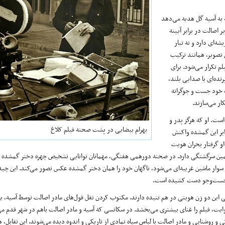
 به آسیه گل هدیه می‌دهد
 اصالت در برابر آیینه
ه‌ای دارد و نه تبار
 تصویر، همانند ترکیب
م تکرار می‌شود. برای
نده‌ای با صدایی بلند،
ک خود جست و جوگرانه
ار می‌سازند.
ت. او که هرگز پدر و
بهرام بیضایی در پشت صحنه فیلم کلاغ
ابر این گمشده واکنش
و گرفتار بحران هویت
از همین سرگشتگی دارد. در صحنه دورهمی هفتگی، مهمانان توانایی تشخیص چهره دختر گمشده را
ی سوار ماشین غریبه‌ای می‌شود، ناگهان خود را همان دختر گمشده عکس تصور می‌کند. این چید
ه جست‌و‌جو دست کشیده است.
یی این دو زن هویتی در هم تنیده دارند. مکتوب کردن نقل قول‌های مادر اصالت توسط آسیه، ی
 روایت، فیلم را غنای بیشتری می‌بخشد. در سکانسی که آسیه و مادر اصالت باهم در شهر قدم می
ی و روشنایی و مادر اصالت با لباس سیاه نمادی از تاریکی و اندوه دیده می‌شوند. این تقابل