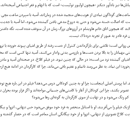
ابان‌ها نیز یادآور دیکنز -همچون اولیور توئیست- است که با ابهام و فقر اجتماعی آمیخته‌اند.
ساعت‌های گوناگون نمادی از هویت‌های منجمد شده در زمان‌اند. آسیه با سپردن ساعت مچی خ
ن است که اصالت خسته می‌شود و حتی به دروغ مدعی یافتن گمشده می‌شود، اما آسیه با جدیت
می‌کند که همچون اتاق خانم هاویشام در آرزوهای بزرگ زمان در آن متوقف شده است. نگه داشتن
 فرد قادر به عبور از تجربه دردناک نیست.
انی است؛ تلاشی برای بازگرداندن کنترل از دست رفته از طریق اشیای پیوند خورده با تروما.
مهمانان را به بالا بردن دست‌ها و بازرسی بدنی وادار می‌کنند، آسیه تنها کسی است که مخ
شیای گمشده نزد من است»؛ در حالی که چنین نبود. در فیلم کلاغ، در صحنه‌ای آسیه و مادر
؛ این نماد، به نظر می‌رسد ناتمام و عقیم باقی می‌ماند، چرا که کارگردان در ادامه هیچ ارج
. اما پرسش اصلی اینجاست: چرا او به چنین کودکانی درس می‌دهد؟ فیلم در این باره هیچ تو
یر بکشد، چرا این کودکان از آغاز با کاستی‌های جسمانی مواجه‌اند و اگر قرار بوده بحران ن
کم رنگ می‌شود و در نهایت از سوی کارگردان به گونه‌ای رها می‌شود؟
ک فیلم را می‌آفریند. او با استایل منحصر به فرد خود موفق می‌شود حس تنهایی، انزوا و بیگا
ایت کلاغ تصویری از تنهایی، انزوا و از خود بیگانگی انسان معاصر است که در حصار گذشته و