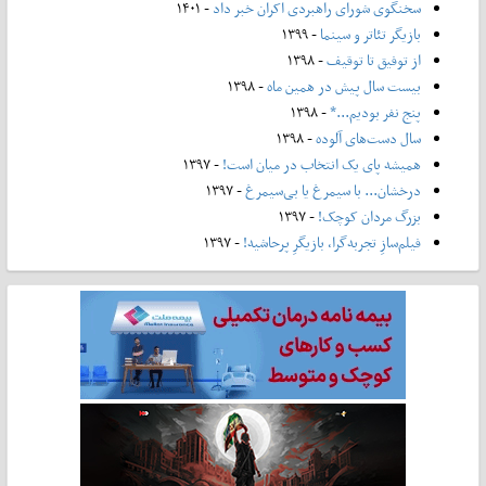
سخنگوی شورای راهبردی اکران خبر داد
- ۱۴۰۱
بازیگر تئاتر و سینما
- ۱۳۹۹
از توفیق تا توقیف
- ۱۳۹۸
بیست سال پیش در همین ماه
- ۱۳۹۸
پنج نفر بودیم...*
- ۱۳۹۸
سال دست‌های آلوده
- ۱۳۹۸
همیشه پای یک انتخاب در میان است!
- ۱۳۹۷
درخشان... با سیمرغ یا بی‌سیمرغ
- ۱۳۹۷
بزرگ مردان کوچک!
- ۱۳۹۷
فیلم‌سازِ تجربه‌گرا، بازیگرِ پرحاشیه!
- ۱۳۹۷