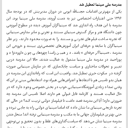
مدرسه ملی سینما تعطیل ‌شد
یکی از مهم‌ترین اقدامات حجت‌الله ایوبی در دوران مدیریتش که در بودجه سال
۱۳۹۶ حتی اعتبارات اختصاصی نیز به دست آورده، مدرسه ملی سینما بود. این
مدرسه با این هدف راه اندازی شد که سینماگران آموزش دیده در سطوح آموزشی
چون دانشگاه هنر و مرکز گسترش سینمای مستند و تجربی و سایر مدارس سینمایی
که تجربه ساخت فیلم‌های تجربی و مستند را به صورت محدود دارند، زیر نظر
سینماگران با سابقه و حرفه‌ای ایران آموزش‌های تخصصی‌تری ببینند و خروجی این
مدرسه، «سینماگر حرفه‌ای» باشد. در همین راستا چهره‌هایی چون داوودنژاد و
پوراحمد در مدرسه ملی سینما مشغول به فعالیت شدند. حالا این مدرسه درپی
تغییر و تحولات ساختاری و سیاست چابک‌سازی که در سازمان سینمایی صورت
گرفته در سکوت خبری تعطیل شد. واقعیت این است که راه‌اندازی این مدرسه در
همان بدو تاسیس هم با انتقادها و اعتراض‌هایی همراه بود. انتقادهایی مبنی بر این‌که
وقتی تعداد زیادی آموزشگاه سینمایی خوب در بخش خصوصی وجود دارد که در
حال فعالیت هستند و کارنامه قابل قبولی هم دارند اصلا تاسیس این مدرسه چه
ضرورتی دارد! آیا این مدرسه قصد داشت تا فیلم‌ساز دولتی تربیت کند؟ در حالی که
تجربه تاریخی سینمای ما نشان داده که اساسا سینمای دولتی راه به جایی نبرده و
حتی بهترین فیلم‌سازان جهانی ما به مکتب و مدرسه سینمایی نرفته اند! منحل شدن
مدرسه سینما نشان می‌دهد که سیاست‌گذاری‌های غلط و بدون تحقیق و بی‌توجهی
به واقعیت‌های موجود در سیاست‌گذاری‌های سینمایی در نهایت به تعطیلی و منحل