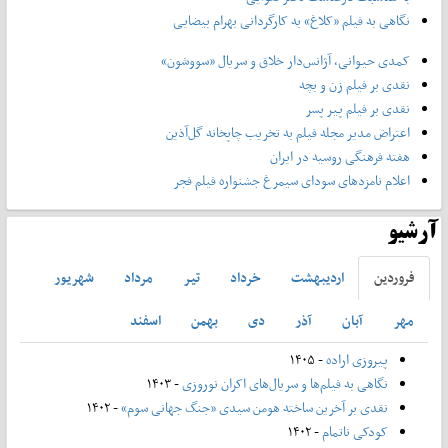
نگاهی به فیلم «کلاغ» به کارگردانی بهرام بیضایی
کمدی حیوانی، آژانس‌دار خلاق و سریال «سووشون»
نقدی بر فیلم زن و بچه
نقدی بر فیلم پیر پسر
اعتراض مدیر مجله فیلم به تخریب چاپخانه گل‌آذین
هفته فرهنگی روسیه در ایران
اعلام نامزدهای سودای سیمرغ جشنواره فیلم فجر
آرشیو
فروردين
ارديبهشت
خرداد
تير
مرداد
شهريور
مهر
آبان
آذر
دی
بهمن
اسفند
پیروزی اراده
- ۱۴۰۵
نگاهی به فیلم‌ها و سریال‌های اکران نوروزی
- ۱۴۰۳
نقدی بر آخرین ساخته هومن سیدی «جنگ جهانی سوم»
- ۱۴۰۲
کودکی ناتمام
- ۱۴۰۲