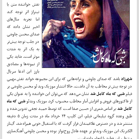
نقش خواننده متن یا
تیتراژ اثر توجه کند
اما تجربه سال‌های
اخیر نشان داده که
صدای محسن چاوشی
در جلب توجه بیش‌تر
به یک اثر به شدت
موثر است. شاید یکی
از نمونه‌ها و مصادیق
بارز این ادعا سریال
شهرزاد
باشد که صدای چاوشی و ترانه‌هایی که برای این مجموعه خواند نقش مهمی
در توجه بیش‌تر مخاطب به آن داشت. حالا انتشار موزیک ویدئو محسن چاوشی بر
فیلم
شبی که ماه کامل شد
نشان می‌دهد که می‌توان این خواننده را به عنوان یکی
از فاکتورهای فروش و افزایش آمار مخاطب محسوب کرد. موزیک ویدئو
شبی که ماه
کامل شد
بر اساس شعری از حسین صفا است که توسط حمید نجفی تدوین شده و
طبق وعده گروه تبلیغاتی فیلم، این کلیپ ۲۴ خرداد ماه در مدت زمان ۵ دقیقه
منتشر شد و در دسترس علاقمندان قرار گرفت که با استقبال خوبی همراه شد. گیتار
الکتریک این موزیک ویدئو بر عهده عادل روح‌نواز بوده و محسن چاوشی آهنگ‌سازی
و تنظیم این قطعه را انجام داده است.