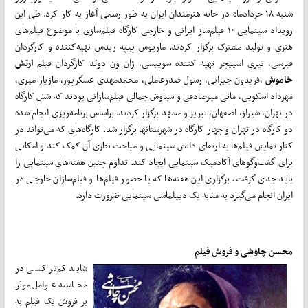
شنبه ۱۸ خردادماه در خانه هنرمندان ایران به طور رسمی آغاز به کار کرد. طی این
رویداد سینمایی ۱۰ فیلم‌ساز ایرانی و خارجی کارگاه فیلم‌سازی با موضوع فیلم‌های
هنری و تولید مشترک برگزار کردند. ماریوس پیپه ریدس تهیه‌کننده و کارگردان
قبرسی، تیری اسپیچر تهیه کننده سوییسی، ژان ون دولد کارگردان فیلم
ارتش
خاموش
،فریدون جیرانی، رسول صدرعاملی، محمدمهدی عسگرپور، مازیار میری،
مهرداد اسکویی، مانی میرصادقی و سیاوش جمالی فیلم‌سازانی بودند که شش کارگاه
در تهران، شیراز، اصفهان، تبریز و مشهد برگزار کردند. براساس برنامه‌ریزی انجام شده
دو کارگاه در تهران و چهار کارگاه در شهرستان‎ها برگزار شد. کارگاه‌های که می‌تواند در
کنار نمایش فیلم‌ها به ارتقای دانش سینمایی و مباحث نظری آن کمک کند و امکانی
برای گفت‌وگوهای آکادمیک سینمایی ایجاد کند. تداوم چنین هفته‌های سینمایی را
باید جدی گرفت. برگزاری این هفته‌ها که با حضور فیلم‌ها و فیلم‌سازان خارجی در
ایران انجام می‌گیرد به مثابه یک دیپلماسی سینمایی ضرورت دارد.
محسن چاوشی و فروش فیلم
شاید کم‌تر کسی در
محاسبه عوامل موثر
بر فروش یک فیلم به