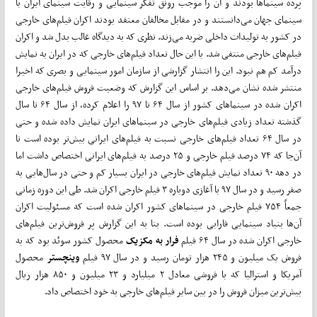
پرده سینماها بودند و آن را موجب رونق تفکر سینمایی و رقابت سینمای ایران با
سینمای جهان می‌دانستند و در مقابل مخالفان معتقد بودند اکران فیلم‌های خارجی
در کشور به تولیدات داخلی ضربه می‌زند. نظری که به دیدگاه غالب بدل شد و اکران
فیلم‌های خارجی منتفی شد. با این حال تعداد فیلم‌های خارجی که در ایران به نمایش
درآمد کم هم نبود. این را انتشار گزارشی از سازمان امور سینمایی و بصری که اخیرا
منتشر شده نشان می‌دهد. بر اساس این گزارش که وضعیت فروش فیلم‌های خارجی
اکران شده در سینماهای کشور از سال ۶۴ تا ۹۷ را اعلام کرده، از سال ۶۴ تا سال
گذشته تعداد زیادی فیلم‌های خارجی در سینماهای ایران نمایش داده شده و حتی
در سال ۶۴ تعداد فیلم‌های خارجی نسبت به فیلم‌های ایرانی بیش‌تر بوده است تا
آن‌جا که ۷۴ درصد فیلم خارجی و ۲۵ درصد به فیلم‌های ایرانی اختصاص داشت اما
در دهه ۹۰ تعداد نمایش فیلم‌های خارجی در ایران بسیار کم و حتی در سال‌هایی به
صفر رسید و در سال ۹۷ با آغازی دوباره ۳ فیلم خارجی اکران شد. طی این دوره زمانی
جمعاً ۷۵۴ فیلم خارجی در سینماهای کشور اکران شده است که مسئولیت اکران
آن‌ها بنیاد سینمایی فارابی بوده است. بنا به این گزارش پر فروش‌ترین فیلم‌های
خارجی اکران شده در سال ۶۴ فیلم
فرار به مکزیک
محصول کشور سوئد بود که به
فروش یک میلیون و ۲۴۵ هزار تومان رسید و در سال ۹۷ فیلم
وینچستر
محصول
آمریکا و استرالیا که با فروشی معادل ۲ میلیارد و ۲۳ میلیون و ۸۵۰ هزار ریال
بیش‌ترین میزان فروش را در بین سایر فیلم‌های خارجی به خود اختصاص داد.