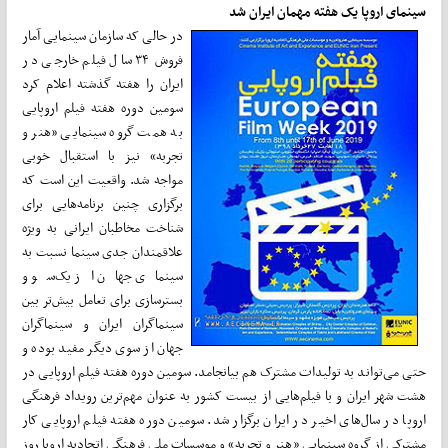
سینمای اروپا یک هفته مهمان ایران شد
در حالی که سازمان سینمایی آمار
فروش ۳۴ سال فیلم خارجی در
ایران را هفته گذشته اعلام کرد
سومین دوره هفته فیلم اروپایی
به همت گروه سینمایی «هنر و
تجربه» نیز با استقبال خوبی
مواجه شد. واقعیت این است که
برگزاری چنین برنامه‌هایی برای
شناخت مخاطبان ایرانی به ویژه
علاقمندان جدی سینما نسبت به
سینمای جهان از یک‌سو و
بسترسازی برای تعامل بیش‌تر بین
سینماگران ایران و سینماگران
جهان از سوی دیگر مفید بوده و
حتی می‌تواند به تولیدات مشترک هم بیانجامد. سومین دوره هفته فیلم اروپایی در
هشت شهر ایران و با فیلم‌هایی از بیست کشور به عنوان مهم‌ترین رویداد فرهنگی
اروپا در سال‌های اخیر در ایران برگزار شد. سومین دوره هفته فیلم اروپایی کار
مشترکی از گروه سینمایی «هنر و تجربه» و موسسات ملی فرهنگی اتحادیه اروپا روز