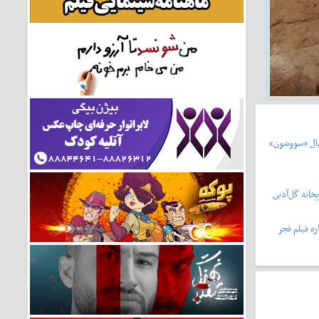
یال «سووشون»
خانه گل‌آذین
ه فیلم فجر