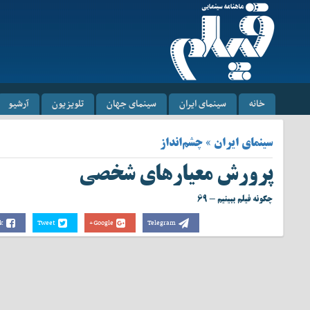
خانه
سینمای ایران
سینمای جهان
تلویزیون
آرشیو
سینمای ایران » چشم‌انداز
پرورش معیار‌های شخصی
چگونه فیلم ببینیم - ۶۹
k
Tweet
Google+
Telegram