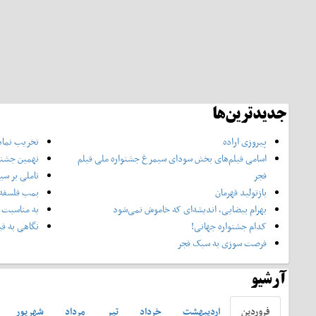
جدیدترین‌ها
پیروزی اراده
تخریب نماد
اسامی فیلم‌های بخش سودای سیمرغ جشنواره‌ ملی فیلم
نهمین جشنوا
فجر
تاملی بر سی
بازتولید قهرمان
بمب فلسفه 
بهرام بیضایی، اندیشه‌ای که خاموش نمی‌شود
به مناسبت 
کدام جشنواره جهانی!
نگاهی به فی
فرصت سوزی به سبک فجر
آرشیو
فروردين
ارديبهشت
خرداد
تير
مرداد
شهريور