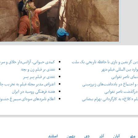
ین گریفین و بازی با حافظه تاریخی یک ملت
کمدی حیوانی، آژانس‌دار خلاق و سر
ره بین المللی فیلم شهر
نقدی بر فیلم زن و بچه
نمای ناصر تقوایی
نقدی بر فیلم پیر پسر
و اجتماع در یادداشت‌های زیرزمینی
اعتراض مدیر مجله فیلم به تخریب چاپ
درگذشت ناصر تقوایی
هفته فرهنگی روسیه در ایران
لم «کلاغ» به کارگردانی بهرام بیضایی
اعلام نامزدهای سودای سیمرغ جشنوار
مهر
آبان
آذر
دی
بهمن
اسفند