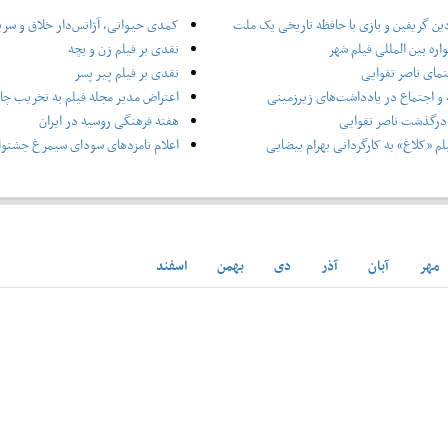
ین گریفین و بازی با حافظه تاریخی یک ملت
کمدی حیوانی، آژانس‌دار خلاق و سر
ره بین المللی فیلم شهر
نقدی بر فیلم زن و بچه
نمای ناصر تقوایی
نقدی بر فیلم پیر پسر
و اجتماع در یادداشت‌های زیرزمینی
اعتراض مدیر مجله فیلم به تخریب چاپ
درگذشت ناصر تقوایی
هفته فرهنگی روسیه در ایران
لم «کلاغ» به کارگردانی بهرام بیضایی
اعلام نامزدهای سودای سیمرغ جشنوار
مهر
آبان
آذر
دی
بهمن
اسفند