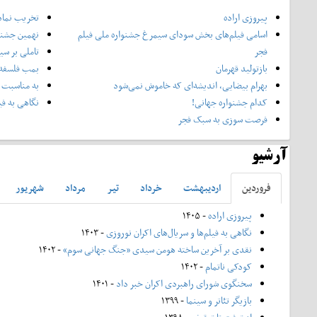
پیروزی اراده
تخریب نماد
اسامی فیلم‌های بخش سودای سیمرغ جشنواره‌ ملی فیلم
نهمین جشنوا
فجر
تاملی بر سی
بازتولید قهرمان
بمب فلسفه 
بهرام بیضایی، اندیشه‌ای که خاموش نمی‌شود
به مناسبت 
کدام جشنواره جهانی!
نگاهی به فی
فرصت سوزی به سبک فجر
آرشیو
فروردين
ارديبهشت
خرداد
تير
مرداد
شهريور
پیروزی اراده
- ۱۴۰۵
نگاهی به فیلم‌ها و سریال‌های اکران نوروزی
- ۱۴۰۳
نقدی بر آخرین ساخته هومن سیدی «جنگ جهانی سوم»
- ۱۴۰۲
کودکی ناتمام
- ۱۴۰۲
سخنگوی شورای راهبردی اکران خبر داد
- ۱۴۰۱
بازیگر تئاتر و سینما
- ۱۳۹۹