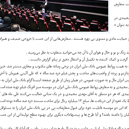
یت سفارش
به محمدی در
 شاید بتوان «
 حمایت مادی و معنوی بی بهره هستند ، سفارش‌هایی از این دست با خروجی ضعیف و همراه ب
 رنگ و بو و حال و هوای آن با آن چه می‌خوانید متفاوت به نظر می‌رسید .
 گرفت و کمک کننده به تکمیل آن و انتقال دقیق تر پیام گزارش دانست .
 به همت روابط عمومی بانک ملی ایران در برخی رسانه های مکتوب و مجازی منتشر شد. خبری ک
زیم و پرده از واقعیت‌های ساخت و پخش فیلم «ره صد ساله » که طی آئینی همزمان با آخ
ی محمدی و به سفارش روابط عمومی بانک ملی ایران در موسسه سبز افرنگ فیلم تهیه شده است
 محمدی که هر دو متعلق به آقای مهدی محمدی و در یک نشانی فعالیت می‌کنند طی ماه های
ارد ریال برای ساخت مستند «ره صد ساله» بوده است.
 که این دو موسسه قابلیت خود برای قبول سفارشات پی در پی بانک ملی ایران را به مسئولان
اطبان را داشته باشد؟ و آیا طرح ها و پیشنهادات دیگری برای بهبود سطح تولیداتی از این دس