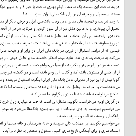
مستندی مقبول تر و حرفه ای تر برای بانک ملی ایران بسازند یا نه ؟
تحلیل آن بپردازیم و به همین دلیل نیز از آن عبور کردیم و صرفا به شرحی از آنچه د
جدیدی مواجه شدیم و آن انتصاب مدیر عامل جدید بانک ملی و جالب تر از آن ، استق
در روز معارفه اقتصاددان بانکدار ، اتفاقی عجیبی افتاد که به سرعت فضای مجازی و 
فیلمی که از مراسم استقبال از فرزین در بانک ملی ایران در برابر او و هیات همر
می‌کند به سرعت رسانه‌ای شد. شاید مردم انتظار داشتند مدیر عامل خوش نام پیش آ
دست به سر در برابر من قرار بگیرید ، از شما می‌خواهم دست به سینه پیش مردم ب
از آن کسی از مسئولان بانک آمد و گفت: این رسم بانک است و در گذشته نیز چنین 
گویا پیش از این نیز از مدیران عامل بانک ملی ایران اینگونه استقبال می‌شده و 
می‌شده است و معارفه مدیرعامل جدید نیز از این قاعده مستثنی نیست. اما نکت
به کاخ سردار اسعد باعث شد تا محتوای گزارش ما تغییر کند.
در گزارش اولیه می‌خواستیم بگوییم مشکل این است که صد ها میلیارد ریال خرج تبلیغات بانک و هزاران میلیارد ریال خ
می‌خواستیم بنویسیم به جای تبلیغات « بیا منو ببین» بانک‌ها! می‌شود به مردم 
راهگشای توسعه ، عدالت و پیشرفت باشد .
می‌خواستیم بگوییم این مملکت کلی هنرمند و خانه هنرمندان و خانه سینما و انج
اعتماد سازی و برای آیندگان تاریخ سازی کنیم ،‌ معقول و منطقی به نظر نمی‌آید .