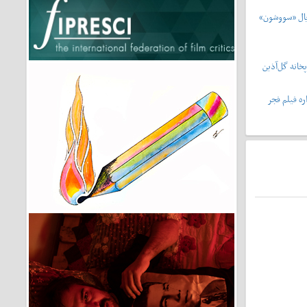
یال «سووشون»
خانه گل‌آذین
ه فیلم فجر