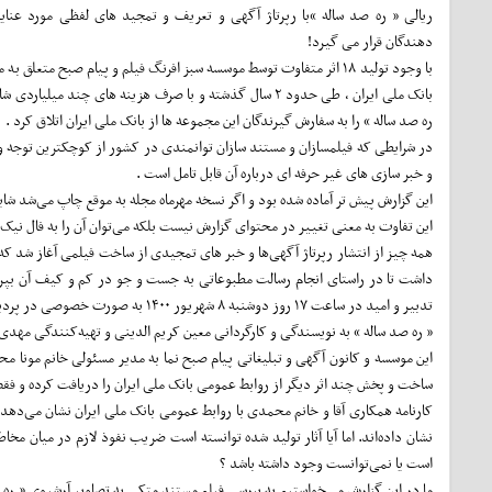
ریالی « ره صد ساله »با رپرتاژ آگهی و تعریف و تمجید های لفظی مورد عنا
دهندگان قرار می گیرد!
با وجود تولید ۱۸ اثر متفاوت توسط موسسه سبز افرنگ فیلم و پیام صبح متعلق 
بانک ملی ایران ، طی حدود ۲ سال گذشته و با صرف هزینه های چند میلیاردی
ره صد ساله » را به سفارش گیرندگان این مجموعه ها از بانک ملی ایران اتلاق کرد .
در شرایطی که فیلمسازان و مستند سازان توانمندی در کشور از کوچکترین توجه و
و خبر سازی های غیر حرفه ای درباره آن قابل تامل است .
این گزارش پیش تر آماده شده بود و اگر نسخه مهرماه مجله به موقع چاپ می‌شد شاید
این تفاوت به معنی تغییر در محتوای گزارش نیست بلکه می‌توان آن را به فال نیک
همه چیز از انتشار رپرتاژ آگهی‌ها و خبر های تمجیدی از ساخت فیلمی آغاز شد که
داشت تا در راستای انجام رسالت مطبوعاتی به جست و جو در کم و کیف آن بپردا
تدبیر و امید در ساعت ۱۷ روز دوشنبه ۸ شهریور ۱۴۰۰ به صورت خصوصی در پردیس ایران مال و به صورت عمومی در همان زمان از طریق صفحه اینستاگرام بانک ملی ایران به نمایش در آمد .
« ره صد ساله » به نویسندگی و کارگردانی معین کریم الدینی و تهیه‌کنندگی مهد
این موسسه و کانون آگهی و تبلیغاتی پیام صبح نما به مدیر مسئولی خانم مونا
ساخت و پخش چند اثر دیگر از روابط عمومی بانک ملی ایران را دریافت کرده و فقط یک فقره از این دریافت ها، مبلغ ۱۳ میلی
کارنامه همکاری آقا و خانم محمدی با روابط عمومی بانک ملی ایران نشان می‌دهد
نشان داده‌اند. اما آیا آثار تولید شده توانسته است ضریب نفوذ لازم در میان مخ
است یا نمی‌توانست وجود داشته باشد ؟