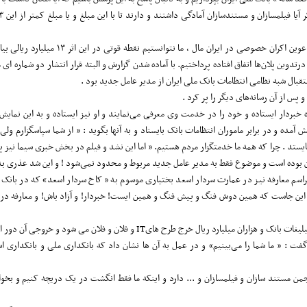
به رغم تعریف و تمجید های مدیر عامل وقت بانک‌ملی ایران و برخی دیگر از مدعوین اکران خصوصی در ا
رتدوین پلان‌ها اتفاق افتاده پرداختیم‌. با آماده شدن گزارش و البته قرار انتشار دو شماره ای
بال شبه نظامی انتظامات بانک ملی ایران از مدیر عامل جدید بود .
پس از آن رسانه‌های دیگر را پر کرد .
اه خبردار ایستاده و خود را در خدمت وی معرفی می‌نمایند و او نیز ایستاده و به این نمایش
مده و در برابر ماموران انتظامات بانک بایستاد و به آنها بگوید : « از شما سپاسگزارم ولی
ایستد . چرا که همه ما خدمتگزار مردم هستیم. « اما این نشد و فیلم در بخش خبری سیما نیز 
بوده است و موضوع فقط به مدیر عامل جدید مربوط و محدود نمی‌شود !‌ و این شد عذری بد تر
مراسم معارفه نیز در عمارت سردار اسعد بختیاری موسوم به « کاخ سردار اسعد» که در بانک قر
ه این جاست که همین دوش فنگ و پیش فنگ و همین ایست! خبردار! و آزاد باش! و معارفه د
رج طرح هایIT و فلان و فلان می شود و خروجی آن دور از انتظار است .
گفت : « ما شما را می‌بینیم» و در عمل به آن ها نشان داد که بانکداری ملی و بانکداری اس
من مستند سازان و فیلمسازان و ... دارد و اینکه ما فقط انگشت در یک دریچه کنیم و بخوا