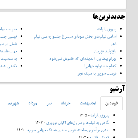
جدیدترین‌ها
پیروزی اراده
تخریب نماد
اسامی فیلم‌های بخش سودای سیمرغ جشنواره‌ ملی فیلم
نهمین جشنوا
فجر
تاملی بر سی
بازتولید قهرمان
بمب فلسفه 
بهرام بیضایی، اندیشه‌ای که خاموش نمی‌شود
به مناسبت 
کدام جشنواره جهانی!
نگاهی به فی
فرصت سوزی به سبک فجر
آرشیو
فروردين
ارديبهشت
خرداد
تير
مرداد
شهريور
پیروزی اراده
- ۱۴۰۵
نگاهی به فیلم‌ها و سریال‌های اکران نوروزی
- ۱۴۰۳
نقدی بر آخرین ساخته هومن سیدی «جنگ جهانی سوم»
- ۱۴۰۲
کودکی ناتمام
- ۱۴۰۲