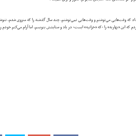
می‌داد که وقت‌هایی می‌نوشتم و وقت‌هایی نمی‌نوشتم. چند سال گذشته را که منزوی شدم، نن
م که این «بهاریه» را -که «خزانیه» ایست- در یاد و ستایشش بنویسم. اما آرام می‌کنم خودم ر