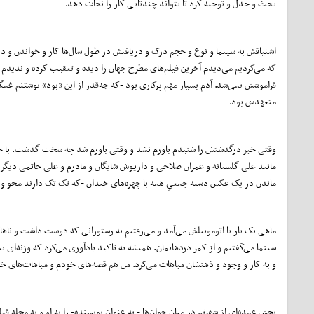
بحث و جدل و توجیه کرد تا بتواند چندتایی کار را نجات دهد.
اشتیاقش به سینما و نوع و حجم درک و دریافتش در طول سال‌ها کار و خواندن و 
که می‌کردیم می‌دیدم آخرین فیلم‌های مطرح جهان را دیده و تعقیب کرده و ندیدم ا
فراموشش نمی‌شد. آدم بسیار مهم پرکاری بود -که چه‌قدر از این «بود» نوشتنم غم
متعهدش بود.
وقتی خبر درگذشتش را شنیدم باورم نشد و وقتی باورم شد چه سخت گذشت. با خ
مانند علی گلستانه و عمران صلاحی و داریوش شایگان و مادرم و علی حاتمی دیگر نبو
ماندن در یک عکس دسته جمعیِ همه با چهره‌های خندان -که تک تک دارند محو و نا
ماهی یک بار با اتوموبیلش می‌آمد و می‌رفتیم به رستورانی که دوست داشت و ناهار می
سینما می‌گفتیم و از کمر درد‌هایمان. همیشه به تاکید یادآوری می‌کرد که وزنه‌ای 
و به کار و وجود و ذهنشان مباهات می‌کرد. من هم قصه‌های خودم و مباهات‌های خو
بخش عمده‌ای از شهرتم در میان جوان‌ها - به عنوان نویسنده- را به او و به مجله ف