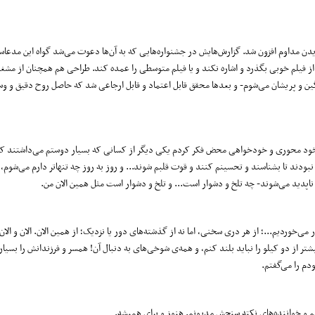
دیدن مداوم افزون شد. گزارش‌هایش در جشنواره‌هایی که به آن‌ها دعوت می‌شد گواه این مد
ز فیلم خوبی بگذرد و اشاره نکند و یا فیلم متوسطی را عمده کند. طراحی هم همچنان از مشغل
گین و پریشان می‌شوم- و بعدها محقق قابل اعتماد و قابل ارجاعی شد که حاصل روح دقیق و و
ود محوری و خود‌خواهی محض فکر کردم یکی دیگر از کسانی که بسیار دوستم می‌داشتند ک
دند تا بشناسند و تحسینم کنند و قوت قلبم شوند... و روز به روز چه تنهاتر دارم می‌شوم، و 
پدید می‌شوند- چه تلخ و دشوار است... و تلخ و دشوار است مثل همین الان من.
‌خوردیم...؛ از هر دری سخنی، اما نه از گذشته‌های دور یا نزدیک؛ از همین الان. الان و الان.
بیشتر از دو کیلو را نباید بلند کنم، و همه‌ی شوخی‌های به دنبال آن! همسر و فرزندانش را ب
دم را می‌گفتم.
یلم و خواننده‌های نکته سنجش مدیونم. هنوز و برای همیشه.