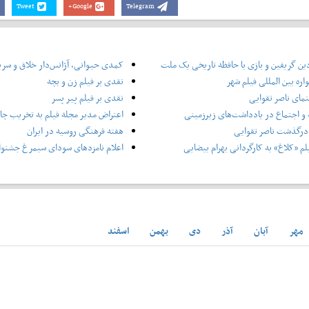
Tweet
Google+
Telegram
ین گریفین و بازی با حافظه تاریخی یک ملت
کمدی حیوانی، آژانس‌دار خلاق و سر
ره بین المللی فیلم شهر
نقدی بر فیلم زن و بچه
نمای ناصر تقوایی
نقدی بر فیلم پیر پسر
و اجتماع در یادداشت‌های زیرزمینی
اعتراض مدیر مجله فیلم به تخریب چاپ
درگذشت ناصر تقوایی
هفته فرهنگی روسیه در ایران
لم «کلاغ» به کارگردانی بهرام بیضایی
اعلام نامزدهای سودای سیمرغ جشنوار
مهر
آبان
آذر
دی
بهمن
اسفند