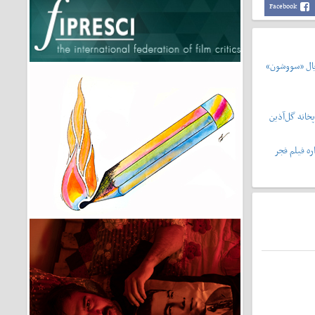
Facebook
یال «سووشون»
خانه گل‌آذین
ه فیلم فجر