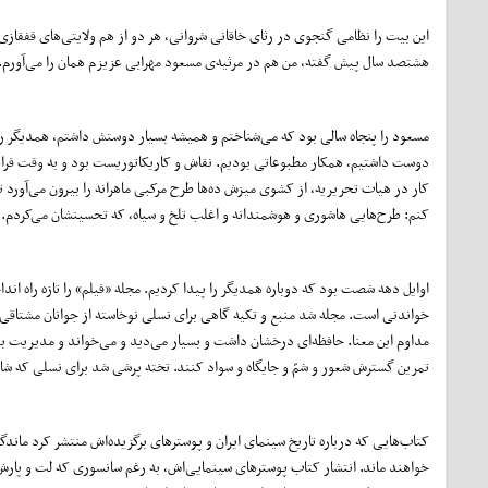
این بیت را نظامی گنجوی در رثای خاقانی شروانی، هر دو از هم ولایتی‌های قفقازی
هشتصد سال پیش گفته، من هم در مرثیه‌ی مسعود مهرابی عزیزم همان را می‌آورم.
مسعود را پنجاه سالی بود که می‌شناختم و همیشه بسیار دوستش داشتم، همدیگر را
دوست داشتیم، همکار مطبوعاتی بودیم. نقاش و کاریکاتوریست بود و به وقت فرا
کار در هیات تحریریه، از کشوی میزش ده‌ها طرح مرکبی ماهرانه را بیرون می‌آورد تا
کنم: طرح‌هایی هاشوری و هوشمندانه و اغلب تلخ و سیاه، که تحسینشان می‌کردم.
اوایل دهه شصت بود که دوباره همدیگر را پیدا کردیم. مجله «فیلم» را تازه راه ان
خواندنی است. مجله شد منبع و تکیه گاهی برای نسلی نوخاسته از جوانان مشتاقی 
مداوم این معنا. حافظه‌ای درخشان داشت و بسیار می‌دید و می‌خواند و مدیریت بی
تمرین گسترش شعور و شمّ و جایگاه و سواد کنند. تخته پرشی شد برای نسلی که شاید 
کتاب‌هایی که درباره تاریخ سینمای ایران و پوسترهای برگزیده‌اش منتشر کرد ماندگ
خواهند ماند. انتشار کتاب پوسترهای سینمایی‌اش، به رغم سانسوری که لت و پارش 