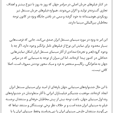
در کنار فیلم‌های جریان اصلی در سراسر جهان که روز به روز با تنوع بیشتر و اهداف
تجاری گسترده‌تر تولید و اکران می‌شوند، همواره فیلم‌های جریان مستقل نیز
رویکردی هوشمندانه به خود گرفته و سعی در یافتن جایگاه ویژه در کانون توجه
مخاطبان بین‌المللی سینما دارند.
این امر به ویژه در مورد سینمای مستقل ایران صدق می‌کند، جایی که فرصت‌هایی
بسیار محدود برای نمایش این نوع از فیلم‌های تامل برانگیز وجود دارد. اگر چه با
وجود گروه (هنر و تجربه) تعدادی از آثار سینمای مستقل ایران امکان نمایش‌هایی
حداقلی در کشور پیدا کرده‌اند، اما این میزان از توجه به سینمایی که در سراسر
جهان به شاعرانگی، رئالیسم منحصر به فرد و سبک محور بودنش معروف است، اصلا
کافی نیست.
با این حال جشنواره‌های سینمایی جهان بارقه‌ای از امید برای سینمای مستقل ایران
ایجاد کرده‌اند. موفقیت چشمگیر فیلمسازان ایرانی با آثار متفاوتشان در جشنواره‌های
رده اول سینمای جهان، باعث توجه بیش از پیش مخاطبان حرفه‌ای و منتقدان برجسته
فیلم به سینمای ایران شده است و بر خلاف نظر برخی نویسندگان و منتقد نماها که
می‌گویند منتقدان خارجی سینمای ایران را نمی‌شناسند وفقط سینمای ایران را با