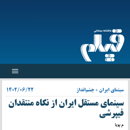
Toggle
navigation
سینمای ایران » چشم‌انداز
۱۴۰۲/۰۶/۲۲
سینمای مستقل ایران از نگاه منتقدان
فیپرشی
م پویا