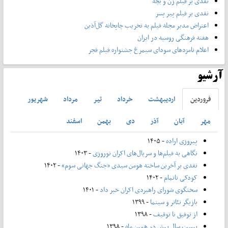
نقدی بر فیلم زن و بچه
نقدی بر فیلم پیر پسر
اعتراض مدیر مجله فیلم به تخریب چاپخانه گل‌آذین
هفته فرهنگی روسیه در ایران
اعلام نامزدهای سودای سیمرغ جشنواره فیلم فجر
آرشیو
فروردين
ارديبهشت
خرداد
تير
مرداد
شهريور
مهر
آبان
آذر
دی
بهمن
اسفند
پیروزی اراده
- ۱۴۰۵
نگاهی به فیلم‌ها و سریال‌های اکران نوروزی
- ۱۴۰۳
نقدی بر آخرین ساخته هومن سیدی «جنگ جهانی سوم»
- ۱۴۰۲
کودکی ناتمام
- ۱۴۰۲
سخنگوی شورای راهبردی اکران خبر داد
- ۱۴۰۱
بازیگر تئاتر و سینما
- ۱۳۹۹
از توفیق تا توقیف
- ۱۳۹۸
بیست سال پیش در همین ماه
- ۱۳۹۸