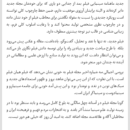
جدید ماهنامه سینمایی فیلم بعد از جدایی دو یاری که برای خودشان مجله جدید
دایر کرده‌اند و البته برایشان آرزوی موفقیت دارم، ضمن حفظ چارچوب کلی توانسته
است رویکرد جدیدی را نسبت به مقوله نگاشتن برای مخاطب فیلم از خود نشان داده
و در چارچوب نظری مشخصی تولید محتوا کند و با رعایت اسلوب کلی فرم، به
زیبایی شناسی در قالب نیز توجه بیشتری معطوف دارد.
فیلم جدید، نه تنها با نقد و تحلیل، گفت‌وگو، یادداشت، مقاله و عکس پیش می‌رود
بلکه با طرح مباحث جدید و بنیادین راه را برای توسعه دانش فیلم نگاری باز می‌کند
و می‌توان انتظار داشت که این روند به تولید منابع با ارزش علمی و مطالعاتی در
آینده نه چندان دور منجر شود.
بررسی اجمالی سه شماره اخیر مجله فیلم به خوبی نشان می‌دهد که فیلم همان فیلم
است، با این تفاوت که از این پس می‌توان شاهد بروز و ظهور استعدادهای جدید و
سبک‌های نوین در نقد و نوشتار بود و این پیش آمد خوبی برای جامعه سینمارو و
سینمادوست و سینماگر ایران است.
گویا مجله فیلم در آستانه چهل سالگی به بلوغ کامل می‌رسد و باید منتظر بود تا در
زمینه تولید علم سینما منشأ اثر باشد و به افتخارات مردم فهیم و فرهیخته ایران و
مخاطبان آگاه و علاقه‌مند مجله اضافه کند. به امید آن روز که خیلی هم دور نیست.