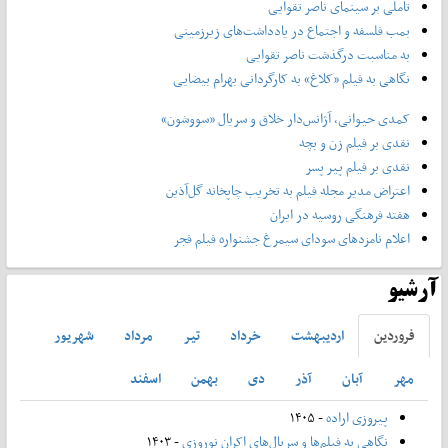
تاملی بر سینمای ناصر تقوایی
بمب فلسفه و اجتماع در یادداشت‌های زیرزمینی
به مناسبت درگذشت ناصر تقوایی
نگاهی به فیلم «کلاغ» به کارگردانی بهرام بیضایی
کمدی حیوانی، آژانس‌دار خلاق و سریال «سووشون»
نقدی بر فیلم زن و بچه
نقدی بر فیلم پیر پسر
اعتراض مدیر مجله فیلم به تخریب چاپخانه گل‌آذین
هفته فرهنگی روسیه در ایران
اعلام نامزدهای سودای سیمرغ جشنواره فیلم فجر
آرشیو
فروردين
ارديبهشت
خرداد
تير
مرداد
شهريور
مهر
آبان
آذر
دی
بهمن
اسفند
پیروزی اراده
- ۱۴۰۵
نگاهی به فیلم‌ها و سریال‌های اکران نوروزی
- ۱۴۰۳