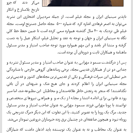
می‌کردند که جزو
تاریخ بلامنازع و انکار
ناپذیر سینمای ایران و مجله فیلم است، از جمله سردبیران افتخاری این نشریه
می‌توان به اصغر فرهادی اشاره کرد که شماره ۵۰۰ مجله حاصل دسترنج اوست. مجله
فیلم طی نزدیک به ۴۰ سال گذشته همواره سعی کرده است تا ضمن حفظ خط کلی
نگاه به سینمای ایران و جهان و توجه به نقد و تحلیل فیلم، ابتکار عمل را به دست
گرفته و منشا اثر باشد و این مهم همواره مورد توجه صاحب امتیاز و مدیر مسئول
ماهنامه و همکاران ثابت و دوره‌ای آن بوده است.
پس از درگذشت مسعود مهرابی به عنوان صاحب امتیاز و مدیر مسئول نشریه و
جدایی دو تن از همکاران قدیمی مجله، برخی رسانه‌های گروهی خارجی با شتابزدگی
خبر تعطیلی این میراث فرهنگی و یکی از قدیمی‌ترین مجله‌های کشور و قدیمی‌ترین
مجله سینمایی ایران را اعلام کردند و جای هیچ شک و شبهه‌ای در آن باقی
نگذاشتند! که منجر به رنجش خاطر علاقه‌مندان و مخاطبان این مطبوعه شد. اما سیر
روند قانونی برای ادامه انتشار مجله از یک سو و همراهی نیروهای متخصص و
توانمند با پویا مهرابی فرزند مسعود مهرابی به عنوان صاحب امتیاز و مدیر مسئول
جدید، مرگ یک رویا را به تصویر کشید، با این تفاوت که این دیگر «مرگ تدریجی یک
رویا» نبود و همچون صاعقه‌ای در چشمان برق زده خبرسازان دروغین نمودار می‌شد.
به عنوان یک مخاطب و نه به عنوان یک نویسنده باید اذعان داشت که شمارگان