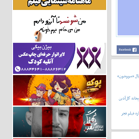
Facebook
یال «سووشون»
خانه گل‌آذین
ه فیلم فجر