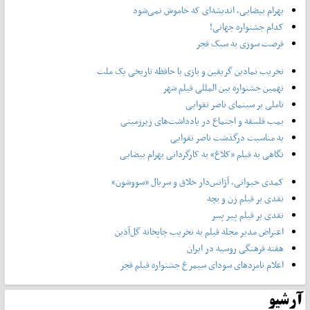
بهرام بیضایی، اندیشه‌ای که خاموش نمی‌شود
کدام جشنواره جهانی!
فرصت سوزی به سبک فجر
تخریب نمادین گریفین و بازی با حافظه تاریخی یک ملت
نهمین جشنواره بین المللی فیلم شهر
تاملی بر سینمای ناصر تقوایی
بمب فلسفه و اجتماع در یادداشت‌های زیرزمینی
به مناسبت درگذشت ناصر تقوایی
نگاهی به فیلم «کلاغ» به کارگردانی بهرام بیضایی
کمدی حیوانی، آژانس‌دار خلاق و سریال «سووشون»
نقدی بر فیلم زن و بچه
نقدی بر فیلم پیر پسر
اعتراض مدیر مجله فیلم به تخریب چاپخانه گل‌آذین
هفته فرهنگی روسیه در ایران
اعلام نامزدهای سودای سیمرغ جشنواره فیلم فجر
آرشیو