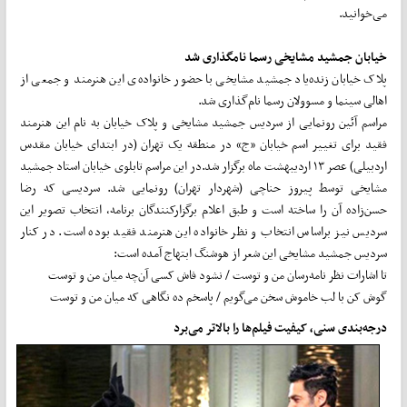
می‌خوانید.
خیابان جمشید مشایخی رسما نامگذاری شد
پلاک خیابان زنده‌یاد جمشید مشایخی با حضور خانواده‌ی این هنرمند و جمعی از
اهالی سینما و مسوولان رسما نام‌گذاری شد.
مراسم آئین رونمایی از سردیس جمشید مشایخی و پلاک خیابان به نام این هنرمند
فقید برای تغییر اسم خیابان «ج» در منطقه یک تهران (در ابتدای خیابان مقدس
اردبیلی) عصر ۱۳ اردیبهشت ماه برگزار شد.در این مراسم تابلوی خیابان استاد جمشید
مشایخی توسط پیروز حناچی (شهردار تهران) رونمایی شد. سردیسی که رضا
حسن‌زاده آن را ساخته است و طبق اعلام برگزارکنندگان برنامه، انتخاب تصویر این
سردیس نیز براساس انتخاب و نظر خانواده این هنرمند فقید بوده است. در کنار
سردیس جمشید مشایخی این شعر از هوشنگ ابتهاج آمده است:
تا اشارات نظر نامه‌رسان من و توست / نشود فاش کسی آن‌چه میان من و توست
گوش کن با لب خاموش سخن می‌گویم / پاسخم ده نگاهی که میان من و توست
درجه‌بندی سنی، کیفیت فیلم‌ها را بالاتر می‌برد