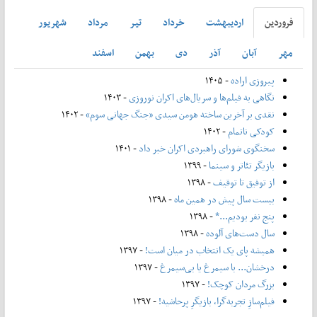
فروردين
ارديبهشت
خرداد
تير
مرداد
شهريور
مهر
آبان
آذر
دی
بهمن
اسفند
پیروزی اراده
- ۱۴۰۵
نگاهی به فیلم‌ها و سریال‌های اکران نوروزی
- ۱۴۰۳
نقدی بر آخرین ساخته هومن سیدی «جنگ جهانی سوم»
- ۱۴۰۲
کودکی ناتمام
- ۱۴۰۲
سخنگوی شورای راهبردی اکران خبر داد
- ۱۴۰۱
بازیگر تئاتر و سینما
- ۱۳۹۹
از توفیق تا توقیف
- ۱۳۹۸
بیست سال پیش در همین ماه
- ۱۳۹۸
پنج نفر بودیم...*
- ۱۳۹۸
سال دست‌های آلوده
- ۱۳۹۸
همیشه پای یک انتخاب در میان است!
- ۱۳۹۷
درخشان... با سیمرغ یا بی‌سیمرغ
- ۱۳۹۷
بزرگ مردان کوچک!
- ۱۳۹۷
فیلم‌سازِ تجربه‌گرا، بازیگرِ پرحاشیه!
- ۱۳۹۷