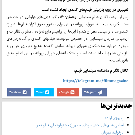
تغییری در رویه بازبینی فیلم‌های کمدی ایجاد نشده است
پس از توقف اکران فیلم سینمایی
رحمان
۱۴۰۰
،
گمانه‌زنی‌های فراوانی در خصوص
سخت‌گیری‌های جدید شورای پروانه نمایش برای صدور مجوز اکران فیلم‌ها به ویژه
کمدی‌ها در سینما مطرح شد.با این‌حال ابراهیم داروغه‌زاده، معاون نظارت و
ارزشیابی سازمان سینمایی در خصوص سرنوشت فیلم‎های کمدی و گمانه‌زنی‌های
موجود درباره سخت‌گیری شورای پروانه نمایش گفت: «هیچ تغییری در رویه
بازبینی فیلم‎ها ایجاد نشده است و ملاک اعضای شورای پروانه نمایش انجام دقیق
قانون است.»
کانال تلگرام ماهنامه سینمایی فیلم:
https://telegram.me/filmmagazine
Facebook
Tweet
Google+
Telegram
جدیدترین‌ها
پیروزی اراده
اسامی فیلم‌های بخش سودای سیمرغ جشنواره‌ ملی فیلم فجر
بازتولید قهرمان