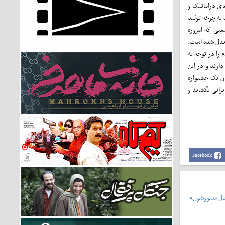
ای دراماتیک و
به چرخه تولید
عنی که امروزه
 بدل شده است.
را در توجه به
ارند و در این
ان یک جشنواره
یرانی بگشاید و
Facebook
یال «سووشون»