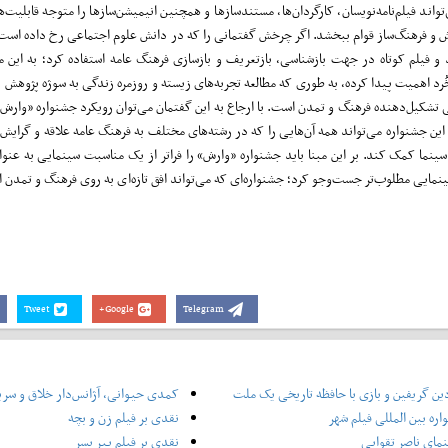
 فیلم‌نامه‌نویسان، کارگردان‌ها، مستندسازها و همچنین انیمیشن‌سازها را متوجه قابلیت‌ه
خش و فرهنگ‌ساز قوام ببخشد. اگر چرخش گفتمانی را که در دانش علوم اجتماعی رخ داده است 
 فیلم کوتاه در جهت بازشناسی، بازتعریف و بازسازی فرهنگ عامه استفاده کرد؛ به این م
ُرد اهمیت پیدا کرده، به طوری که مطالعه تجربه‌های زیسته و روزمره زندگی به سوژه پژوهش
 تشکیل‌دهنده فرهنگ و تمدن است. با ارجاع به این گفتمان می‌توان رویکرد جشنواره «وارش» 
جشنواره می‌تواند همه آن‌هایی را که در رشته‌های مختلف به فرهنگ عامه علاقه و گرایش د
 سینما کمک کند. بر این مبنا باید جشنواره «وارش» را فراتر از یک مناسبت سینمایی به عنو
ینمایی مطلوب‌تر جست‌وجو کرد؛ جشنواره‌ای که می‌تواند افق تازه‌ای به روی فرهنگ و تمدن ا
Tweet
Google+
Telegram
ین گریفین و بازی با حافظه تاریخی یک ملت
کمدی حیوانی، آژانس‌دار خلاق و سر
ره بین المللی فیلم شهر
نقدی بر فیلم زن و بچه
نمای ناصر تقوایی
نقدی بر فیلم پیر پسر