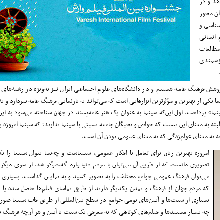
هد و در
ان محور
شناسی و
 انسانی
مطالعات
رزشمندی
ش فرهنگ عامه هستیم و در دانشگاه‌های علوم اجتماعی ایران نیز به‌ویژه در رشته‌های 
ی از بهترین و مؤثرترین ابزارهایی است که می‌تواند به بازنمایی فرهنگ عامه بپردازد و به 
ما» پرداخت. اول این‌که سینما به عنوان یک هنر عامه‌پسند در جهان شناخته می‌شود به این
 البته به معنای این نیست که خواص و نخبگان جامعه نسبتی با سینما ندارند؛ که سینما امروزه ب
نه به معنای عوام‌زدگی که به معنای عمومی بودن آن است.
امروزه بهترین زبان برای تعامل با افکار عمومی، سینماست و چه‌بسا بتوان سینما را 
تصویری دانست که از طریق آن می‌توان با مردم دنیا وارد گفت‌وگو شد. از سوی دیگر 
می‌توان فرهنگ عمومی جوامع مختلف را به تصویر کشید و به نمایش گذاشت. بسیاری ا
که مردم جهان از فرهنگ و تمدن یکدیگر دارند از طریق تماشای فیلم‌ها حاصل شده یا
بسیاری از سنت‌ها و آیین‌های بومی جوامع در سطح بین‌المللی از طریق قاب سینما صو
چه بسیار مستندها و فیلم‌های کوتاهی که به معرفی یک سنت یا آیین و هر آن‌چه فرهنگ ب