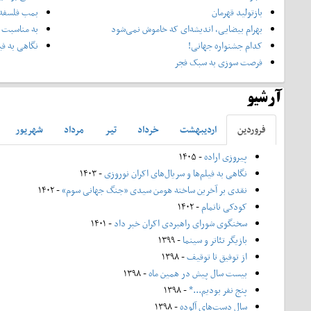
بازتولید قهرمان
بمب فلسفه 
بهرام بیضایی، اندیشه‌ای که خاموش نمی‌شود
به مناسبت 
کدام جشنواره جهانی!
نگاهی به فی
فرصت سوزی به سبک فجر
آرشیو
فروردين
ارديبهشت
خرداد
تير
مرداد
شهريور
پیروزی اراده
- ۱۴۰۵
نگاهی به فیلم‌ها و سریال‌های اکران نوروزی
- ۱۴۰۳
نقدی بر آخرین ساخته هومن سیدی «جنگ جهانی سوم»
- ۱۴۰۲
کودکی ناتمام
- ۱۴۰۲
سخنگوی شورای راهبردی اکران خبر داد
- ۱۴۰۱
بازیگر تئاتر و سینما
- ۱۳۹۹
از توفیق تا توقیف
- ۱۳۹۸
بیست سال پیش در همین ماه
- ۱۳۹۸
پنج نفر بودیم...*
- ۱۳۹۸
سال دست‌های آلوده
- ۱۳۹۸