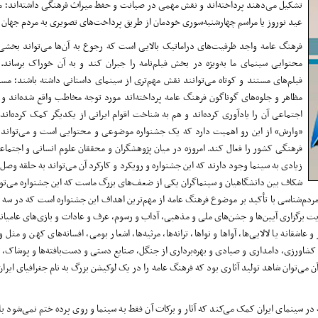
تشکیل می‌دهند پرداخته‌اند و نقش مهمی در صیانت و حفظ میراث فرهنگی داشته‌اند؛ م
عید نوروز یا مراسم چهارشنبه‌سوری خودمان از طریق پرداخت‌های تصویری به مردم جهان م
فرهنگ عامه واجد ظرفیت‌های دراماتیک بالایی است که رجوع به آن‌ها می‌تواند بخشی
محتوایی سینمای ما به‌ویژه در بخش فیلم‌نامه را جبران کند و به آن خوراک برساند. 
فیلم‌های مستند و کوتاه می‌توانند نقش مهم‌تری از سینمای داستانی داشته باشند؛ مس
مظاهر و جلوه‌های گوناگون فرهنگ عامه پرداخته‌اند مورد توجه مخاطب واقع شده‌اند و 
اجتماعی آن را یادآوری کرده‌اند و هم به شناخت اقوام ایرانی از یکدیگر کمک کرده‌اند.
«وارش» از این رو اهمیت دارد که یک جشنواره موضوعی و محتوایی است و می‌تواند 
فرهنگی کشور را فعال کند. امروزه در میان پژوهشگران و محققان علوم انسانی و اجتماعی
زیادی به سینما وجود دارند که این جشنواره و رویکرد و کارکرد آن می‌تواند به حلقه وصل 
شکاف بین دانشگاهیان و سینماگران یکی از ضعف‌های بزرگ ماست که این جشنواره می‌ت
 مردم‌شناسی با تأکید بر موضوع فرهنگ عامه از مهم‌ترین اهداف این جشنواره است که در سه
ت برگزاری آیین‌ها و جشن‌های ملی و مذهبی، آداب و رسوم، عرف و عادات و بازی‌های عامیان
شقانه یا لالایی‌ها، آواها و نواها، ترانه‌ها، مرثیه‌ها، اشعار بومی، افسانه‌های کهن و مثل و
کشاورزی، دامداری و صیادی و بهره‌برداری از جنگل، صنایع دستی و دست‌بافته‌ها و پوشاک،
 می‌توان شاهد تولید آثاری بود که فرهنگ عامه را در یک لوکیشن بزرگ به نام جغرافیای ایرا
ر سینمای ایران کمک می‌کند که آثار و برکات آن فقط به سینما و روی پرده ختم نمی‌شود بل