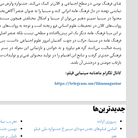
غنای فرهنگ بومی در سطح اجتماعی و کلان‌تر کمک می‌کند. جشنواره وارش می‌تواند
نمایشی نهفته در دل فرهنگ عامه ایرانی کند و سینما را به عنوان عنصر آگاهی‌ب
محتوا در سینما تعمیم دهیم می‌توان از سینما و اشکال مختلفش همچون مستند و
روایت‌های کلان در تحقیقات علوم انسانی فرو ریخته است و توجه به روایت‌های خ
بر این مبنا فرهنگ عامه دیگر یک امر پیش‌پاافتاده و سطحی نیست بلکه عنصر اصلی
فرهنگ عامه در سینما، حرکت در جهت گفتمان امروز علوم اجتماعی دانست. پس این 
زمینه فعالیت می‌کنند گرد هم بیاورد و به خوانش و بازنمایی این مقوله در بستر
فرهنگی جدی‌تر گرفت و نتایج این اهتمام را در تولید محتوای غنی‌تر و تولیدات س
بازتاب جوشش و درخشش آن باشد.
کانال تلگرام ماهنامه سینمایی فیلم:
https://telegram.me/filmmagazine
جدیدترین‌ها
پیروزی اراده
تخریب نماد
اسامی فیلم‌های بخش سودای سیمرغ جشنواره‌ ملی فیلم
نهمین جشنوا
فجر
تاملی بر سی