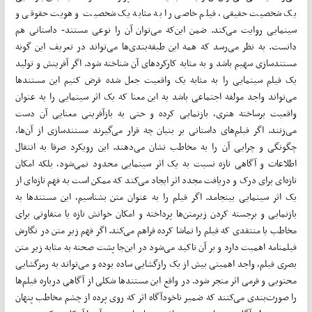
یک شخصیت حقیقی، فیلم خاصی را به مثابه یک شخصیت و هویت حقوقی و
سینمایی روایت می‌کند. ضمن این‌که می‌توان آن را نوعی مستند- داستانی هم
دانست. به نظر می‌رسد که همه این طبقه‌بندی‌ها می‌تواند در تعریف این گونه
مستندسازی سهیم باشد و به مثابه کارکردهای آن شناخته شود. اگر آفرینش و تولید
یک فیلم سینمایی را به مثابه یک واقعیت جعل شده فرض کنیم این مستندها
می‌تواند واجد مولفه اجتماعی باشد به این معنا که یک اثر سینمایی را به عنوان
واقعیت برساخته هنری، بازنمایی کرده و حتی به بازآفرینی معنایی آن دست
می‌زنند. اگر فیلم‌های داستانی بر بنیان چه قرار می‌گیرند مستندسازی از آن‌ها،
چگونگی و چرایی آن را به مخاطب نشان می‌دهند. این رویکرد صرفا به انتقال
اطلاعات و آگاهی تازه نسبت به یک اثر سینمایی محدود نمی‌شود، بلکه امکان
تازه‌ای برای درک و دریافت مجدد اثر ایجاد می‌کند که ممکن است به فهم تازه‌ای از
یک اثر سینمایی بینجامد. اگر فیلم را به عنوان متن بشناسیم، این مستندها به
بازنمایی و برجسته کردن زیرمتن‌ها پرداخته و امکان خوانش تازه یا متفاوتی برای
مخاطب یا منتقدی که فیلم را تماشا کرده فراهم می‌کند. اگر فهم زیر متن در نگارش
فیلمنامه اهمیت دارد و بر آن تاکید می‌شود در این‌جا پشت صحنه به مثابه زیر متن
بصری فیلم، واجد اهمیتی بیش از یک رازگشایی ساده بوده و می‌تواند به رمزگشایی
محتویی و فرمی اثر منجر شود. در واقع این مستندها شکلی از آگاهی درباره فیلم‌ها
را صورت‌بندی می‌کنند که ضمیر ناخودآگاه اثر که روی پرده از چشم مخاطب پنهان