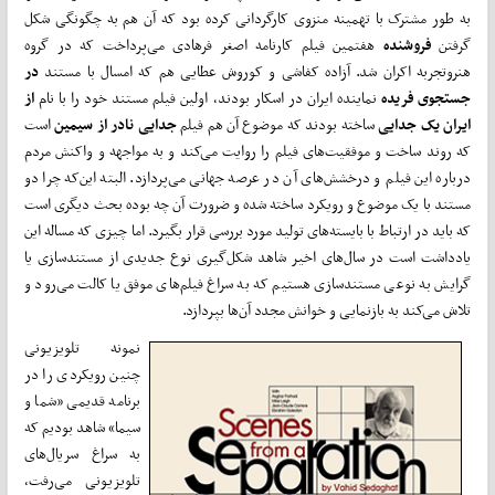
به طور مشترک با تهمینه منزوی کارگردانی کرده‌ بود که آن هم به چگونگی شکل
گرفتن
فروشنده
هفتمین فیلم کارنامه اصغر فرهادی می‌پرداخت که در گروه
هنروتجربه اکران شد. آزاده کفاشی و کوروش عطایی هم که امسال با مستند
در
جستجوی فریده
نماینده ایران در اسکار بودند، اولین فیلم مستند خود را با نام
از
ایران یک جدایی
ساخته بودند که موضوع آن هم فیلم
جدایی نادر از سیمین
است
که روند ساخت و موفقیت‌های فیلم را روایت می‌کند و به مواجهه و واکنش مردم
درباره این فیلم و درخشش‌های آن در عرصه جهانی می‌پردازد. البته این‌که چرا دو
مستند با یک موضوع و رویکرد ساخته شده و ضرورت آن چه بوده بحث دیگری است
که باید در ارتباط با بایسته‌های تولید مورد بررسی قرار بگیرد. اما چیزی که مساله این
یادداشت است در سال‌های اخیر شاهد شکل‌گیری نوع جدیدی از مستندسازی یا
گرایش به نوعی مستندسازی هستیم که به سراغ فیلم‌های موفق یا کالت می‌رود و
تلاش می‌کند به بازنمایی و خوانش مجدد آن‌ها بپردازد.
نمونه تلویزیونی
چنین رویکردی را در
برنامه قدیمی «شما و
سیما» شاهد بودیم که
به سراغ سریال‌های
تلویزیونی می‌رفت،