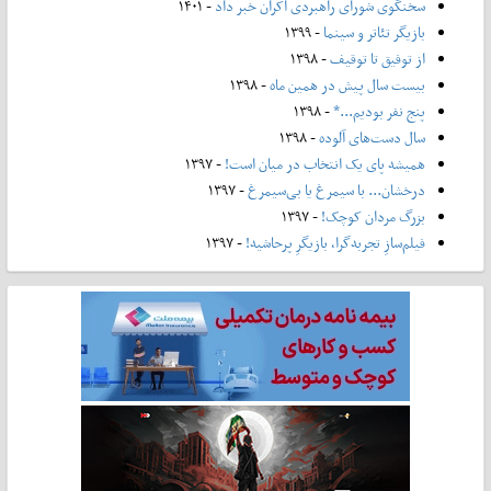
سخنگوی شورای راهبردی اکران خبر داد
- ۱۴۰۱
بازیگر تئاتر و سینما
- ۱۳۹۹
از توفیق تا توقیف
- ۱۳۹۸
بیست سال پیش در همین ماه
- ۱۳۹۸
پنج نفر بودیم...*
- ۱۳۹۸
سال دست‌های آلوده
- ۱۳۹۸
همیشه پای یک انتخاب در میان است!
- ۱۳۹۷
درخشان... با سیمرغ یا بی‌سیمرغ
- ۱۳۹۷
بزرگ مردان کوچک!
- ۱۳۹۷
فیلم‌سازِ تجربه‌گرا، بازیگرِ پرحاشیه!
- ۱۳۹۷