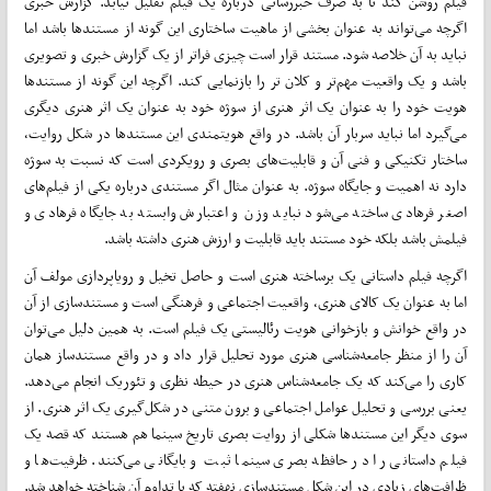
فیلم روشن کند تا به صرف خبررسانی درباره یک فیلم تقلیل نیابد. گزارش خبری
اگرچه می‌تواند به عنوان بخشی از ماهیت ساختاری این گونه از مستندها باشد اما
نباید به آن خلاصه شود. مستند قرار است چیزی فراتر از یک گزارش خبری و تصویری
باشد و یک واقعیت مهم‌تر و کلان تر را بازنمایی کند. اگرچه این گونه از مستندها
هویت خود را به عنوان یک اثر هنری از سوژه خود به عنوان یک اثر هنری دیگری
می‌گیرد اما نباید سربار آن باشد. در واقع هویتمندی این مستندها در شکل روایت،
ساختار تکنیکی و فنی آن و قابلیت‌های بصری و رویکردی است که نسبت به سوژه
دارد نه اهمیت و جایگاه سوژه. به عنوان مثال اگر مستندی درباره یکی از فیلم‌های
اصغر فرهادی ساخته می‌شود نباید وزن و اعتبارش وابسته به جایگاه فرهادی و
فیلمش باشد بلکه خود مستند باید قابلیت و ارزش هنری داشته باشد.
اگرچه فیلم داستانی یک برساخته هنری است و حاصل تخیل و رویاپردازی مولف آن
اما به عنوان یک کالای هنری، واقعیت اجتماعی و فرهنگی است و مستندسازی از آن
در واقع خوانش و بازخوانی هویت رئالیستی یک فیلم است. به همین دلیل می‌توان
آن را از منظر جامعه‌شناسی هنری مورد تحلیل قرار داد و در واقع مستندساز همان
کاری را می‌کند که یک جامعه‌شناس هنری در حیطه نظری و تئوریک انجام می‌دهد.
یعنی بررسی و تحلیل عوامل اجتماعی و برون متنی در شکل‌گیری یک اثر هنری. از
سوی دیگر این مستندها شکلی از روایت بصری تاریخ سینما هم هستند که قصه یک
فیلم داستانی را در حافظه بصری سینما ثبت و بایگانی می‌کنند. ظرفیت‌ها و
ظرافت‌های زیادی در این شکل مستندسازی نهفته که با تداوم آن شناخته خواهد شد.