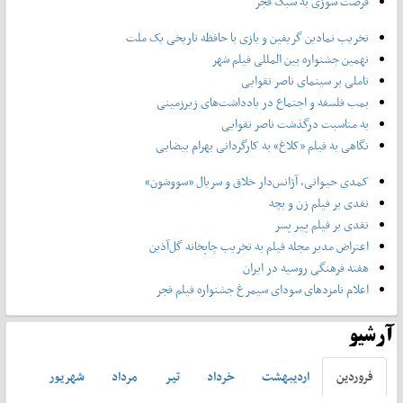
فرصت سوزی به سبک فجر
تخریب نمادین گریفین و بازی با حافظه تاریخی یک ملت
نهمین جشنواره بین المللی فیلم شهر
تاملی بر سینمای ناصر تقوایی
بمب فلسفه و اجتماع در یادداشت‌های زیرزمینی
به مناسبت درگذشت ناصر تقوایی
نگاهی به فیلم «کلاغ» به کارگردانی بهرام بیضایی
کمدی حیوانی، آژانس‌دار خلاق و سریال «سووشون»
نقدی بر فیلم زن و بچه
نقدی بر فیلم پیر پسر
اعتراض مدیر مجله فیلم به تخریب چاپخانه گل‌آذین
هفته فرهنگی روسیه در ایران
اعلام نامزدهای سودای سیمرغ جشنواره فیلم فجر
آرشیو
فروردين
ارديبهشت
خرداد
تير
مرداد
شهريور