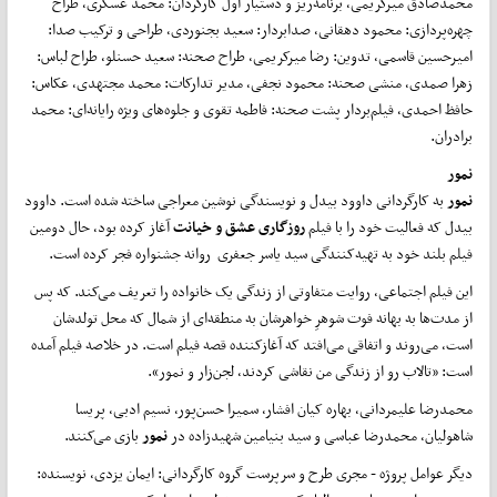
محمدصادق میرکریمی، برنامه‌ریز و دستیار اول کارگردان: محمد عسگری، طراح
چهره‌پردازی: محمود دهقانی، صدابردار: سعید بجنوردی، طراحی و ترکیب صدا:
امیرحسین قاسمی، تدوین: رضا میرکریمی، طراح صحنه: سعید حسنلو، طراح لباس:
زهرا صمدی، منشی صحنه: محمود نجفی، مدیر تدارکات: محمد مجتهدی، عکاس:
حافظ احمدی، فیلم‌بردار پشت صحنه: فاطمه تقوی و جلوه‌های ویژه رایانه‌ای: محمد
برادران.
نمور
نمور
به کارگردانی داوود بیدل و نویسندگی نوشین معراجی ساخته شده است. داوود
بیدل که فعالیت خود را با فیلم
روزگاری عشق و خیانت
آغاز کرده بود، حال دومین
فیلم بلند خود به تهیه‌کنندگی سید یاسر جعفری روانه جشنواره فجر کرده است.
این فیلم اجتماعی، روایت متفاوتی از زندگی یک خانواده را تعریف می‌کند. که پس
از مدت‌ها به بهانه فوت شوهرِ خواهرشان به منطقه‌ای از شمال که محل تولدشان
است، می‌روند و اتفاقی می‌افتد که آغازکننده قصه فیلم است. در خلاصه فیلم آمده
است: «تالاب رو از زندگی من نقاشی کردند، لجن‌زار و نمور».
محمدرضا علیمردانی، بهاره کیان افشار، سمیرا حسن‌پور، نسیم ادبی، پریسا
شاهولیان، محمدرضا عباسی و سید بنیامین شهیدزاده در
نمور
بازی می‌کنند.
دیگر عوامل پروژه - مجری طرح و سرپرست گروه کارگردانی: ایمان یزدی، نویسنده: