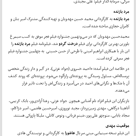
سرکی، سرمایه‌گذار فیلم: علی مجیدی.
مرد بازنده
مرد بازنده
به کارگردانی محمد حسین مهدویان و تهیه‌کنندگی مشترک امیر بنان و
کامران حجازی ساخته شده است.
محمدحسین مهدویان که در سی‌و‌نهمین جشنواره فیلم فجر موفق به کسب سیمرغ
بلورین بهترین کارگردانی برای فیلم
درخت گردو
شد، فیلم‌نامه فیلم
مرد بازنده
را
این بار با همکاری ابراهیم امینی با طرحی از حسن حسینی به چهلمین جشنواره فیلم
فجر معرفی کرده است.
در خلاصه این فیلم آمده: «احمد خسروی (جواد عزتی)، در گیر و دار زندگی شخصی
پرمساله‌اش، مسئول رسیدگی به پرونده‌ای رازآلود می‌شود. پرونده‌ای که روند کشف
آن با شک‌ها و نگرانی‌های احمد در می‌آمیزد و زندگی‌اش را تحت تاثیر قرار
می‌دهد».
بازیگران این فیلم افراد نام آشنایی همچون جواد عزتی، رعنا آزادی‌ور، بابک کریمی،
آناهیتا درگاهی، مهدی زمین‌پرداز، مجید نوروزی، امیرحسین هاشمی، امیر دژاکام،
سجاد بابایی، منوچهر علی‌پور، شبنم قربانی، ونوس کانلی، ملیکا پازوکی هستند.
موقعیت مهدی
این فیلم نسخه سینمایی مینی سریال
عاشورا
به کارگردانی و نویسندگی هادی