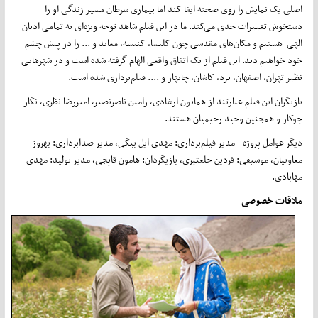
اصلی یک نمایش را روی صحنه ایفا کند اما بیماری سرطان مسیر زندگی او را
دستخوش تغییرات جدی می‌کند. ما در این فیلم شاهد توجه ویژه‌ای به تمامی ادیان
الهی هستیم و مکان‌های مقدسی چون کلیسا، کنیسه، معابد و ... را در پیش چشم
خود خواهیم دید. این فیلم از یک اتفاق واقعی الهام گرفته شده است و در شهرهایی
نظیر تهران، اصفهان، یزد، کاشان، چابهار و .... فیلم‌برداری شده است.
بازیگران این فیلم عبارتند از همایون ارشادی، رامین ناصرنصیر، امیررضا نظری، نگار
جوکار و همچنین وحید رحیمیان هستند.
دیگر عوامل پروژه - مدیر فیلم‌برداری: مهدی ایل بیگی، مدیر صدابرداری: بهروز
معاونیان، موسیقی: فردین خلعتبری، بازیگردان: هامون قاپچی، مدیر تولید: مهدی
مهابادی.
ملاقات خصوصی