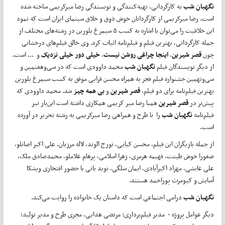
نگهبان
شب
به کارگردانی، تهیه‌کنندگی و نویسندگی رضا میرکریمی ساخته شده
است. رضا میرکریمی از کارگردانان خوش ذوق و خلاق سینمای ایران است که نمود
این خلاقیت را می‌توان با اشاره به کسب ۵ سیمرغ بلورین در رشته‌های مختلف از
جمله کارگردانی، بهترین فیلم و فیلم‌نامه اثبات کرد. وی خالق فیلم‌های درخشانی
چون
قصر شیرین
،
اینجا
چراغی
روشن
نیست
،
خیلی دور خیلی نزدیک
و ... است.
از دیگر نویسندگان فیلم
نگهبان شب
محمد داوودی است که در سی‌و‌هفتمین و
سی‌ونهمین جشنواره فیلم فجر به همراه محسن قرایی موفق به کسب سیمرغ بلورین
بهترین فیلم‌نامه برای دو فیلم،
قصر شیرین
و
بی همه
چیز
شد. محمد داوودی که
پیش‌تر در
قصر شیرین
همبا رضا میر کریمی همکاری داشته است این‌بار نیز
فیلم‌نامه
نگهبان
شب
را با طرح و همراهی رضا میرکریمی به رشته تحریر در آورده
است.
از جمله بازیگران این فیلم، محسن کیایی، تورج الوند، لاله مرزبان، علی اکبر اصانلو،
صفورا خوش طینت، فهیمه هرمزی، زهرا اسلامی، پرهام غلاملو، محمدصادق ملک،
علی غابشی، مهراد اکبرآبادی، ایمان سلگی، نوید بانی با حضور افتخاری ویشکا
آسایش و کیومرث پوراحمد هستند.
نگهبان شب
درامی اجتماعی است که داستان یک خانواده را روایت می‌کند.
دیگر عوامل پروژه - مدیر فیلم‌برداری: مرتضی هدایی، مجری طرح و مدیر تولید: