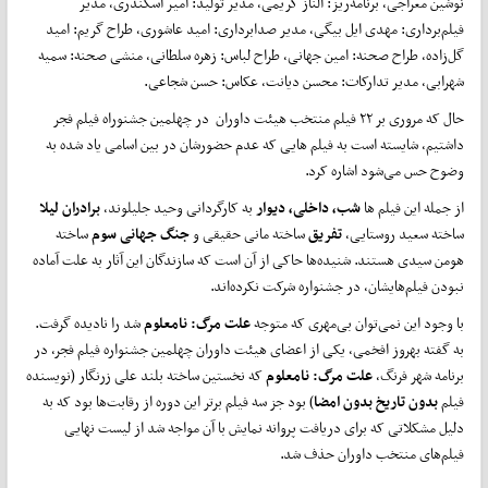
نوشین معراجی، برنامه‌ریز: الناز کریمی، مدیر تولید: امیر اسکندری، مدیر
فیلم‌برداری: مهدی ایل بیگی، مدیر صدابرداری: امید عاشوری، طراح گریم: امید
گل‌زاده، طراح صحنه: امین جهانی، طراح لباس: زهره سلطانی، منشی صحنه: سمیه
شهرابی، مدیر تدارکات: محسن دیانت، عکاس: حسن شجاعی.
حال که مروری بر ۲۲ فیلم منتخب هیئت داوران در چهلمین جشنوراه فیلم فجر
داشتیم، شایسته است به فیلم هایی که عدم حضورشان در بین اسامی یاد شده به
وضوح حس می‌شود اشاره کرد.
از جمله این فیلم ها
شب، داخلی، دیوار
به کارگردانی وحید جلیلوند،
برادران لیلا
ساخته سعید روستایی،
تفریق
ساخته مانی حقیقی و
جنگ جهانی سوم
ساخته
هومن سیدی هستند. شنیده‌ها حاکی از آن است که سازندگان این آثار به علت آماده
نبودن فیلم‌هایشان، در جشنواره شرکت نکرده‌اند.
با وجود این نمی‌توان بی‌مهری که متوجه
علت مرگ: نامعلوم
شد را نادیده گرفت.
به گفته بهروز افخمی، یکی از اعضای هیئت داوران چهلمین جشنواره فیلم فجر، در
برنامه شهر فرنگ،
علت مرگ: نامعلوم
که نخستین ساخته بلند علی زرنگار (نویسنده
فیلم
بدون تاریخ بدون امضا
) بود جز سه فیلم برتر این دوره از رقابت‌ها بود که به
دلیل مشکلاتی که برای دریافت پروانه نمایش با آن مواجه شد از لیست نهایی
فیلم‌های منتخب داوران حذف شد.