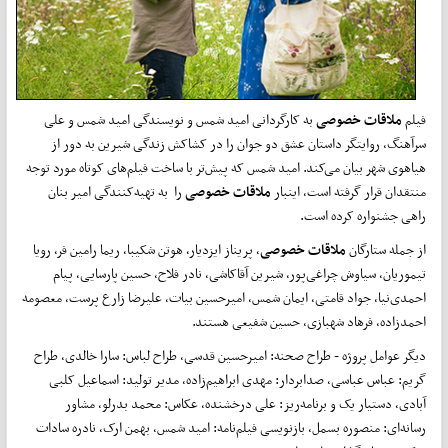
فیلم
ملاقات خصوصی
به کارگردانی امید شمس و نویسندگی امید شمس و علی
سرآهنگ، روایتگر داستان عشق دو جوان را در کشاکش زندگی شیرین به دور از
هیاهوی شهر بیان می‌کند. امید شمس که پیش‌تر با ساخت فیلم‌های کوتاه مورد توجه
منتقدان قرار گرفته است، اینبار
ملاقات خصوصی
را به تهیه‌کنندگی امیر بنان
راهی جشنواره کرده است.
از جمله ستارگان
ملاقات خصوصی
، پریناز ایزدیار، هوتن شکیبا، ریما رامین فر، رویا
تیموریان، سیاوش چراغی‌پور، شیرین آقاکاشی، نادر فلاح، حسین پارسایی، پیام
احمدی‌نیا، جواد قامتی، ایمان شمس، امیرحسین بیات، علیرضا زارع پرست، معصومه
احمدزاده، فرهاد شهبازی، حسین شفیعی هستند.
دیگر عوامل پروژه - طراح صحنه: امیرحسین قدسی، طراح لباس: سارا خالدی، طراح
گریم: عباس عباسی، صدابردار: مهدی ابراهیم‌زاده، مدیر تولید: اسماعیل کلبی
آبادی، دستیار یک و برنامه‌ریز: علی درخشنده، عکاس: محمد بدرلو، مشاور
رسانه‌ای: منصوره بسمل، بازنویسی فیلم‌نامه: امید شمس، بهمن ارک، نادره سادات