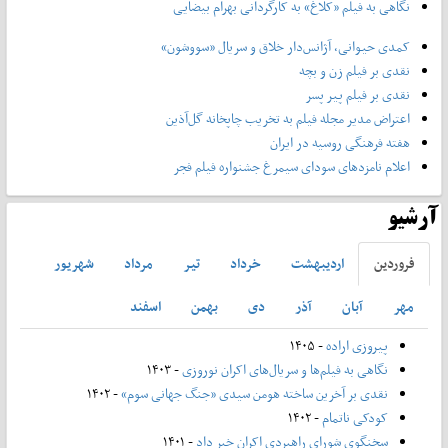
نگاهی به فیلم «کلاغ» به کارگردانی بهرام بیضایی
کمدی حیوانی، آژانس‌دار خلاق و سریال «سووشون»
نقدی بر فیلم زن و بچه
نقدی بر فیلم پیر پسر
اعتراض مدیر مجله فیلم به تخریب چاپخانه گل‌آذین
هفته فرهنگی روسیه در ایران
اعلام نامزدهای سودای سیمرغ جشنواره فیلم فجر
آرشیو
فروردين
ارديبهشت
خرداد
تير
مرداد
شهريور
مهر
آبان
آذر
دی
بهمن
اسفند
پیروزی اراده
- ۱۴۰۵
نگاهی به فیلم‌ها و سریال‌های اکران نوروزی
- ۱۴۰۳
نقدی بر آخرین ساخته هومن سیدی «جنگ جهانی سوم»
- ۱۴۰۲
کودکی ناتمام
- ۱۴۰۲
سخنگوی شورای راهبردی اکران خبر داد
- ۱۴۰۱