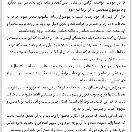
که در حوصله خواننده گرامی این مقاله نمی‌گنجد و شاید لازم باشد در جای دیگری
و با موضوع مشخصی به آن پرداخته شود.
حال اگر فیلم که خود رسانه است به موضوع رسانه مکتوب تبدیل شود، توجه به
مخاطب دشوارتر و حساس‌تر خواهد شد و بدین دلیل نیز باید در روند تولید محتوا و
فرم مجله فیلم به مخاطب شناسی و ذائقه شناسی مخاطب توجه ویژه داشت.
شمارگان گذشته مجله فیلم صحنه‌های آزمون و خطا بوده است که این عیب نیست و
چه بسا این روند در شماره‌های آینده نیز دیده شود، ولی باید توجه داشت که درصد
خطاها نباید به حدی باشد که مخاطب فعال از ادامه پیگیری محتوا منصرف شده یا
نسبت به آن بی‌توجه و بی‌رغبت شود.
شنیدن و خواندن دیدگاه‌هایی از این دست که « مدت‌هاست، مجله‌ای که سال‌ها با
آن زندگی کرده‌ام را تهیه نمی‌کنم» تامل برانگیز و البته نگران کننده است و نشان از
کم توجهی به ذائقه مخاطب دارد.
مجموع بررسی‌های همکاران جدید مجله فیلم نشان می‌دهد که برآورده شدن نیازهای
مخاطب تنها در چارچوب تکرار و پیمودن یک مسیر مستقیم الخط یکنواخت با شتاب
ثابت که تداعی کننده سقوط آزاد است! امکان پذیر نیست و این ثبات الزاما معنی و
مفهوم آهسته و پیوسته رفتن را ندارد.
شاید کسانی باشند که تغییر در شکل و محتوا را برنتابند یا به آن نقدی داشته باشند
که حتما باید شنیده شده و به آن توجه شود ولی تغییر اشخاص و تحدید دایره فعالان
حوزه نقد و نگارش، دور از انصاف و اعتدال است و از هیچ کس پذیرفتنی نیست.