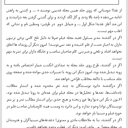
از غذا! دوستانی که روی جلد همین مجله قدیمی نوشتند « ... و ‌کِشتی به راهش
ادامه می‌دهد» پاچه بالا زدند و گل لگد کردند و برای کُشتی گرفتن یقه درانیدند و
این شد آغاز غذیه! شکل اول ... و شمایل دوم در طرفین‌- وسطین نام و نشانی که
اغلب مهم نیست.
اگر در گذشته مدیر مسئول فقید مجله فیلم صرفا به دلیل تلخ کامی برخی تریبون
داران به اجبار دست از قلم کشیده و نقد نمی‌نویسد! امروز دیگر آن رویداد ها اتفاق
نخواهد افتاد و تلخی و شیرینی کام صاحبان مناصب و جایگاه داران برای نشریه مهم
نیست.
اگر در گذشته، طرح روی جلد مجله به تعدادی انگشت شمار اختصاص یافته و به
رویه تبدیل شده بود، امروز دیگر این رویه با تغییرات جدی مواجه شده و صفحه روی
جلد متناسب با ذائقه مخاطب طراحی خواهد شد.
اگر درگذشته دایره نویسندگان به چند نفر محدود شده و انتشار مقالات،
یادداشت‌ها، نقد‌ها و تحلیل‌ها در مجله فیلم برای عده‌ای به رویا تبدیل شده بود،
اکنون دیگر این دیوارها فرو ریخته و هیچ حدی برای انتشار مطالب نغز و پر مغز
نویسندگان توانا وجود ندارد و این دایره به وسعت همه کارشناسان صاحب قلم در
حوزه فیلم و سینما باز خواهد بود.
اگر در گذشته، بنا به ملاحظات مادی و معنوی! دغدغه‌های سینماگران و هنرمندان
در مجله مغفول می ماند، امروز دیگر این غفلت وجود نخواهد داشت.