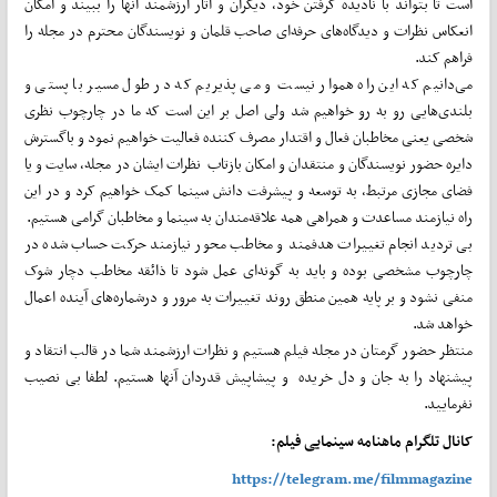
است تا بتواند با نادیده گرفتن خود، دیگران و آثار ارزشمند آنها را ببیند و امکان
انعکاس نظرات و دیدگاه‌های حرفه‌ای صاحب قلمان و نویسندگان محترم در مجله را
فراهم کند.
می‌دانیم که این راه هموار نیست و می پذیریم که در طول مسیر با پستی و
بلندی‌هایی رو به رو خواهیم شد ولی اصل بر این است که ما در چارچوب نظری
شخصی یعنی مخاطبان فعال و اقتدار مصرف کننده فعالیت خواهیم نمود و باگسترش
دایره حضور نویسندگان و منتقدان و امکان بازتاب نظرات ایشان در مجله، سایت و یا
فضای مجازی مرتبط، به توسعه و پیشرفت دانش سینما کمک خواهیم کرد و در این
راه نیازمند مساعدت و همراهی همه علاقه‌مندان به سینما و مخاطبان گرامی هستیم.
بی تردید انجام تغییرات هدفمند و مخاطب محور نیازمند حرکت حساب شده در
چارچوب مشخصی بوده و باید به گونه‌ای عمل شود تا ذائقه مخاطب دچار شوک
منفی نشود و بر پایه همین منطق روند تغییرات به مرور و درشماره‌های آینده اعمال
خواهد شد.
منتظر حضور گرمتان در مجله فیلم هستیم و نظرات ارزشمند شما در قالب انتقاد و
پیشنهاد را به جان و دل خریده و پیشاپیش قدردان آنها هستیم. لطفا بی نصیب
نفرمایید.
کانال تلگرام ماهنامه سینمایی فیلم:
https://telegram.me/filmmagazine