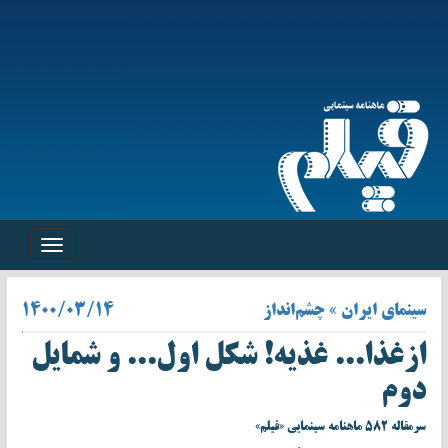
Toggle
navigation
سینمای ایران » چشم‌انداز
۱۴۰۰/۰۳/۱۴
ازغذا... غذيه! شکل اول... و شمايل
دوم
سرمقاله ۵۸۲ ماهنامه سینمایی «فیلم»