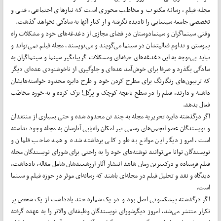
مجله فیلم، رسانه مکتوب و مخاطب محوری است که نیازهای اجتماعی، فنی و
تخصصی جامعه سینمایی را نادیده نگرفته و از کنار آنها به سادگی نخواهد گذشت.
وقتی سینماگران و سینمادوستان در فضای مجازی از دغدغه‌های خود و مشکلات راه
پیوستن و تداوم فعالیتشان در سینما می‌گویند و می‌نویسند، مجله فیلم نمی‌تواند و
نباید بی‌توجه به این دغدغه‌های حرفه‌ای ومشکلات گریبانگیر سینما و سینماگران به
سادگی بگذرد و صرفا برای خوش‌آمد عده‌ای و جلوگیری از ناخوشنودی عده‌ای دیگر
که تریبون‌های رنگارنگ برای مطرح کردن خود و طرح دایره محدود خواسته‌هایشان
داشته و دارند، فیلم را در سطح باغچه کوچک و پرگل! بزک کرده و به خورد مخاطب
فعال بدهد.
اگر درگذشته دایره تحریریه مجله به چند تن محدود شده و حتی بسیاری از منتقدان
و نویسندگان عضو انجمن‌های رسمی نیز امکان راه‌یابی آثارشان به مجله وجود نداشته
است، امروز دیگر این موانع به طور کلی برداشته شده و همه صاحب قلمان و
نویسندگان توانا می‌توانند نوشته‌های خود را به راحتی برای شورای نویسندگان مجله
فیلم فرستاده و درکمترین زمان شاهد انتشار آثار ارزشمندشان شامل مقاله، یادداشت،
دیدگاه و نقد و تحلیل فیلم در مجله‌ای باشند که رسانه‌ای موثر در حوزه فیلم و سینما
است.
اگر درگذشته پیشکسوتی اصل بود و در یک شماره چند یادداشت از یک شخص پر
تکرار منتشر می‌شد، امروز دیگرشورای نویسندگان وظیفه‌ای والاتر را به عهده گرفته