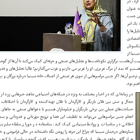
کرد. در
ه عنوان
این دست
یک امر
یل‌ها را
 اقتصادی
شکسوتان
ینما از
همت آن‌هاست. برگزاری نکوداشت‌ها و تجلیل‌های صنفی و حرفه‌ای کمک می‌کند تا آن‌ها از گوش
ستیم که بعد از مرگ عزیزی، او را عزیز می داریم و عزت می‌گذاریم! غالبا تجلیل‌های و قدرد
سم ترحیم آن‌ها. اگر چنین مراسم‌هایی از سوی هر صنفی از اصناف خانه سینما درباره بزرگان و 
هیم بود.
در زمانه‌ای که در اخبار مختلف به ویژه در شبکه‌های اجتماعی شاهد خبرهایی زرد از
جدال و تنش بین فلان بازیگر و کارگردان یا فلان تهیه‌کننده و کارگردان یا اختلافات
حسادت‌های شغلی بین برخی بازیگران و فیلم‌سازان هستیم یا دعواهای صنفی به جاهای 
انجام چنین مراسم‌هایی می‌تواند به تلطیف این فضا و ترویج مهربانی و قدردانی و بس
اخلاقی در مناسبات و روابط سینمایی کمک کند. متاسفانه در دوران سلطه سلبریتی‌
ستاره‌های درخشان سینما که چراغ این حرفه را روشن نگه داشته‌اند در حالی فراموشی و 
هر از گاهی شاهد خبرهایی از بازیگری پیشکسوت هستیم که در گوشه بیمارستان یا کنج خ