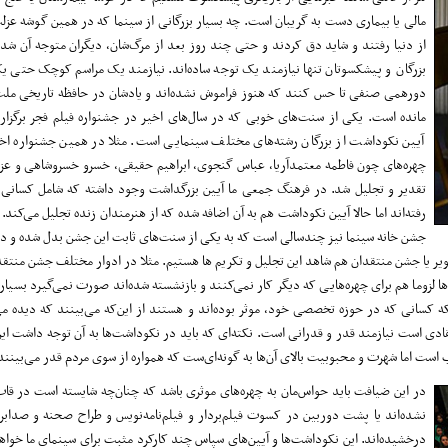
مالی یا بیماری دست به گریبان است. چه بسیار بزرگانی از سینما که در همین گوشه عزلت
از دنیا رفتند و شاید دق کردند و حتی چند روز بعد از مرگ‌شان، دیگران متوجه آن شده‌
بزرگان و پیشکسوتان تنها نیازمند یک توجه ساده‌اند. نیازمند یک مراسم کوچک حتی 
دورهمی صنفی تا حس کنند که هنوز فراموش نشده‌اند و یادشان در حافظه تاریخی ملت
مانده است. یکی از سنت‌های خوبی که در سال‌های اخیر در جشنواره فیلم فجر برگزار
آیین نکوداشت از بزرگان رشته‌های مختلف سینمایی است. مثلا در همین جشنواره اخی
چهره‌های چون فاطمه معتمدآریا، عباس گنجوی، ابراهیم حقیقی، خسرو خسروشاهی و عزیز
تقدیر و تجلیل شد. در فرهنگ جمعی ما آیین بزرگداشت وجود داشته که شامل کسانی ب
رفته‌اند اما حالا آیین نکوداشت هم به آن اضافه شده که از هنرمندان زنده تجلیل می‌کند
جشن خانه سینما نیز چندسالی است که به یکی از سنت‌های ثابت این جشن بدل شده و د
 یا جشن منتقدان هم شاهد این تجلیل و تکریم ها هستیم. مثلا در ادوار مختلف جشن منتقدا
زوما هم برای چهره‌هایی که دیگر کار نمی‌کنند و بازنشسته شده‌اند صورت نمی‌گیرد بسیاری 
ه کسانی که در حوزه تخصصی خود، موثر بوده‌اند و هستند از این‌که می‌بینند که دیده 
قادی است نیازمند قدر و قدرانی است. نکته‌ای که باید در نکوداشت‌ها به آن توجه داشت ا
واجب است اما شهرت و محبوبیت بالای آن‌ها به گونه‌ای‌ست که همواره از سوی مردم قدر می‌بینند
در این ضیافت باید حواس‌مان به چهره‌های موثری باشد که چنان‌چه شایسته است در قا
نشده‌اند یا پشت دوربین در کسوت فیلم‌بردار و فیلم‌نامه‌نویس و طراح صحنه و صدابر
درخشیده‌اند. این نکوداشت‌ها و آیین‌های سپاس چند کارکرد مثبت برای سینمای ما خوا