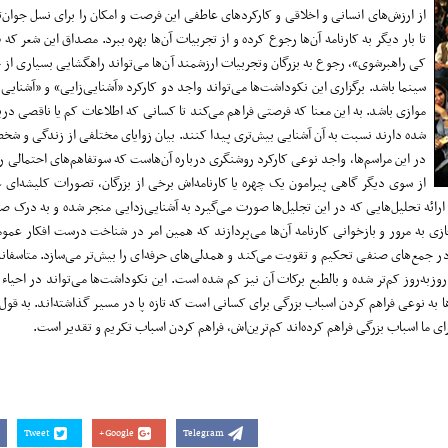
از ارزش‌های انسانی و اخلاقی و کارکردهای عاطفی این فرصت و امکان را برای نسل جوان‌ت
تا بار دیگر به کارنامه آن‌ها رجوع کرده و از تجربیات آن‌ها بهره ببرد. مصداق این شعر که «
کی راهبرشوی»، رجوع به بزرگان وتجربیات ارزشمند آن‌ها می‌تواند راهگشایی بسیاری از چ
سینما باشد. برگزاری این نکوداشت‌ها می‌تواند واجد دو کارکرد «آشنایی‌زایی» و «آشنایی
موازی باشد. به این معنا که فرصتی فراهم می‌کند تا کسانی که اطلاعات کم یا ناقصی درب
شده دارند نسبت به آن آشنایی بیش‌تری پیدا کنند. بیان زوایای مختلفی از زندگی و شخص
در این مراسم‌ها، واجد نوعی کارکرد روشنگری درباره آن‌هاست که سوتفاهم‌های احتمالی را
از سوی دیگر گاهی پیرامون یک چهره یا کارنامه‌اش برخی از بزرگان، تصورات کلیشه‌ای 
ائه تحلیل‌هایی که در این تجلیل‌ها صورت می‌گیرد به آشنایی‌زدایی منجر شده و به درک صحی
زی به مرور و بازخوانی کارنامه آن‌ها می‌پردازند که همین امر در شناخت درست افکار عموم
جمع‌های صنفی تحکیم و تقویت می‌کند و همدلی‌های حرفه‌ای را بیش‌تر می‌سازد. متاسفانه 
به‌روز کم‌تر شده و بالطبع برکات آن نیز کم شده است. این نکوداشت‌ها می‌تواند در احیاء 
به نوعی فراهم کردن اسباب بزرگی برای کسانی است که تازه پا در مسیر گذاشته‌اند. به قول 
رای ما اسباب بزرگی فراهم کرده‌اند کم‌ترین‌اش، فراهم کردن اسباب تکریم و تقدیر است.
Tweet
Google+
Telegram