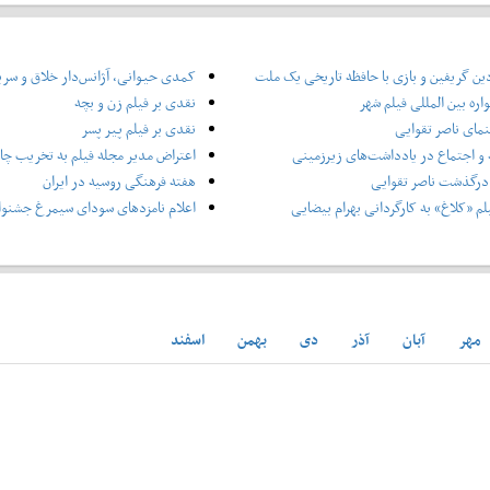
ین گریفین و بازی با حافظه تاریخی یک ملت
کمدی حیوانی، آژانس‌دار خلاق و سر
ره بین المللی فیلم شهر
نقدی بر فیلم زن و بچه
نمای ناصر تقوایی
نقدی بر فیلم پیر پسر
و اجتماع در یادداشت‌های زیرزمینی
اعتراض مدیر مجله فیلم به تخریب چاپ
درگذشت ناصر تقوایی
هفته فرهنگی روسیه در ایران
لم «کلاغ» به کارگردانی بهرام بیضایی
اعلام نامزدهای سودای سیمرغ جشنوار
مهر
آبان
آذر
دی
بهمن
اسفند