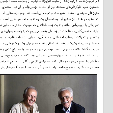
در دومین شب کارگردان‌ها از مجید قاری‌زاده فیلم‌ساز باسابقه سینما تجلیل 
نخستین شب کارگردان‌های مستند نیز از محمد تهامی‌نژاد و ابراهیم‌ مختاری ب
ستون‌های سینمای مستند تقدیر شد. واقعیت این است که انجام مراسم‌هایی از 
که ماهیت و هدف آن تقدیر از پیشکسوتان یک رشته و صنف سینمایی است نه 
تشریفاتی یا بریز‌و‌بپاش اضافه و نه یک ژست اخلاقی که ضرورت اخلاقی‌ست. این تجل
نباید به تجمل‌گرایی، معنا کرد. در زمانه‌ای به سر می‌بریم که به واسطه بحران‌های
و تغییر و تحولات پرشتاب اجتماعی و فرهنگی، بسیاری از صاحب‌نام‌ها و پی
سینما در حال فراموش شدن هستند. کسانی که یک عمر برای رشد و شکوفایی هنر س
جان مایه گذاشته‌اند و بسیاری از دستاوردهای امروز ما در سینما دسترنج تلاش و 
عزت بنشینند و قدر ببینند. همواره سخن بر سر این بوده که ما مردم مرده‌پرستی ه
سوگواری‌ها انجام می‌شود در حالی که ما به مراسم تکریم بزرگان نیاز داریم نه مرا
خود صورت بگیرد به تدریج شاهد نهادینه شدن آن به مثابه یک فرهنگ حرفه‌ای خوا