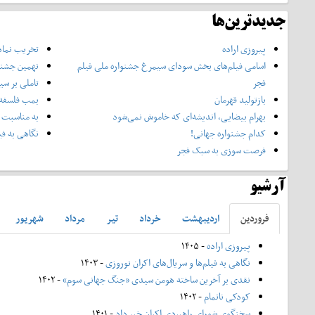
جدیدترین‌ها
پیروزی اراده
تخریب نماد
اسامی فیلم‌های بخش سودای سیمرغ جشنواره‌ ملی فیلم
نهمین جشنوا
فجر
تاملی بر سی
بازتولید قهرمان
بمب فلسفه 
بهرام بیضایی، اندیشه‌ای که خاموش نمی‌شود
به مناسبت 
کدام جشنواره جهانی!
نگاهی به فی
فرصت سوزی به سبک فجر
آرشیو
فروردين
ارديبهشت
خرداد
تير
مرداد
شهريور
پیروزی اراده
- ۱۴۰۵
نگاهی به فیلم‌ها و سریال‌های اکران نوروزی
- ۱۴۰۳
نقدی بر آخرین ساخته هومن سیدی «جنگ جهانی سوم»
- ۱۴۰۲
کودکی ناتمام
- ۱۴۰۲
سخنگوی شورای راهبردی اکران خبر داد
- ۱۴۰۱