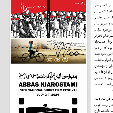
 و گاه در فقر
اند! گاهی این
یک جشن تولد و
 و هنردوستان
 می‌شود مراسم
ر فیلم فجر از
الله حمیدنژاد
ود که از دنیا
. آیین نکوداشت
ر ادوار مختلف
ن از چهره‌های
از آن‌ها هنوز
می‌شوند احساس
ین است که خود
.
ب دوربین دیده
دار و.... خوش
هد داشت. فارغ