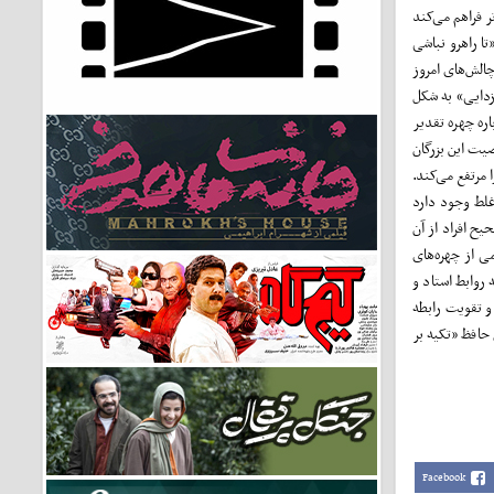
ر فراهم می‌کند
تا راهرو نباشی
الش‌های امروز
‌زدایی» به شکل
اره چهره تقدیر
یت این بزرگان
 مرتفع می‌کند.
غلط وجود دارد
ح افراد از آن
ی از چهره‌های
روابط استاد و
و تقویت رابطه
حافظ «تکیه بر
Facebook