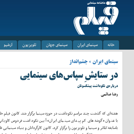
خانه
سینمای ایران
سینمای جهان
تلویزیون
آرشیو
سینمای ایران » چشم‌انداز
در ستایشِ سپاس‌های سینمایی
درباره‌ی نکوداشت پیشکسوتان
رضا صائمی
هفته‌ای که گذشت چند مراسم نکوداشت در حوزه سینما برگزار شد. کانون فیلم خان
با عنوان «گوشه‌های کم پیدای سینمای ایران» آیین نکوداشت فردوس کاویانی
باسابقه
تئاتر
و سینما و تلویزیون را برگزار کرد. کانون کارگردانان و بنیاد سینمایی فا