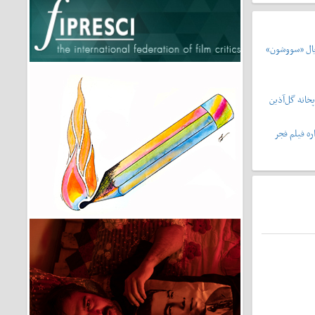
یال «سووشون»
خانه گل‌آذین
ه فیلم فجر