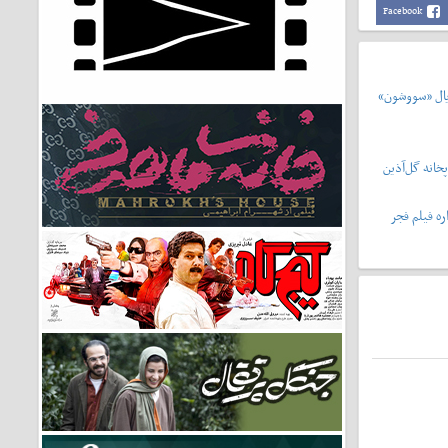
Facebook
یال «سووشون»
خانه گل‌آذین
ه فیلم فجر