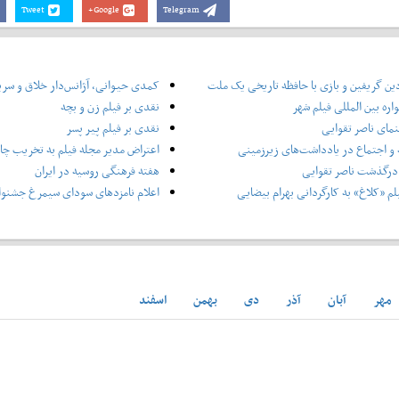
Tweet
Google+
Telegram
ین گریفین و بازی با حافظه تاریخی یک ملت
کمدی حیوانی، آژانس‌دار خلاق و سر
ره بین المللی فیلم شهر
نقدی بر فیلم زن و بچه
نمای ناصر تقوایی
نقدی بر فیلم پیر پسر
و اجتماع در یادداشت‌های زیرزمینی
اعتراض مدیر مجله فیلم به تخریب چاپ
درگذشت ناصر تقوایی
هفته فرهنگی روسیه در ایران
لم «کلاغ» به کارگردانی بهرام بیضایی
اعلام نامزدهای سودای سیمرغ جشنوار
مهر
آبان
آذر
دی
بهمن
اسفند