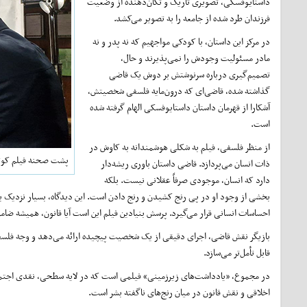
داستایوفسکی، تصویری تاریک و تکان‌دهنده از وضعیت
فرزندان طرد شده از جامعه را به تصویر می‌کشد.
در مرکز این داستان، با کودکی مواجهیم که نه پدر و نه
مادر مسئولیت وجودش را نمی‌پذیرند و حال،
تصمیم‌گیری درباره سرنوشتش بر دوش یک قاضی
گذاشته شده، قاضی‌ای که درون‌مایه فلسفی شخصیتش،
آشکارا از قهرمان داستان داستایوفسکی الهام گرفته شده
است.
از منظر فلسفی، فیلم به شکلی هوشمندانه به کاوش در
پشت صحنه فیلم کوتا
ذات انسان می‌پردازد. قاضی داستان باوری ریشه‌دار
دارد که انسان، موجودی صرفاً عقلانی نیست. بلکه
بخشی از وجود او در پی رنج کشیدن و رنج دادن است. این دیدگاه، بسیار نزدیک ب
احساسات انسانی قرار می‌گیرد. پرسش بنیادین فیلم این است آیا قانون، همیشه ضامن
بازیگر نقش قاضی، اجرای دقیقی از یک شخصیت پیچیده ارائه می‌دهد و وجه فلسفی فیل
قابل تأمل‌تر می‌سازد.
در مجموع، «یادداشت‌های زیرزمینی» فیلمی است که در لایه سطحی، نقدی اجتماع
اخلاقی و نقش قانون در میان رنج‌های ناگفته بشر است.