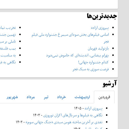
جدیدترین‌ها
پیروزی اراده
تخریب نماد
اسامی فیلم‌های بخش سودای سیمرغ جشنواره‌ ملی فیلم
نهمین جشنوا
فجر
تاملی بر سی
بازتولید قهرمان
بمب فلسفه 
بهرام بیضایی، اندیشه‌ای که خاموش نمی‌شود
به مناسبت 
کدام جشنواره جهانی!
نگاهی به فی
فرصت سوزی به سبک فجر
آرشیو
فروردين
ارديبهشت
خرداد
تير
مرداد
شهريور
پیروزی اراده
- ۱۴۰۵
نگاهی به فیلم‌ها و سریال‌های اکران نوروزی
- ۱۴۰۳
نقدی بر آخرین ساخته هومن سیدی «جنگ جهانی سوم»
- ۱۴۰۲
کودکی ناتمام
- ۱۴۰۲