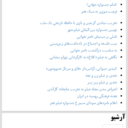
کدام جشنواره جهانی!
فرصت سوزی به سبک فجر
تخریب نمادین گریفین و بازی با حافظه تاریخی یک ملت
نهمین جشنواره بین المللی فیلم شهر
تاملی بر سینمای ناصر تقوایی
بمب فلسفه و اجتماع در یادداشت‌های زیرزمینی
به مناسبت درگذشت ناصر تقوایی
نگاهی به فیلم «کلاغ» به کارگردانی بهرام بیضایی
کمدی حیوانی، آژانس‌دار خلاق و سریال «سووشون»
نقدی بر فیلم زن و بچه
نقدی بر فیلم پیر پسر
اعتراض مدیر مجله فیلم به تخریب چاپخانه گل‌آذین
هفته فرهنگی روسیه در ایران
اعلام نامزدهای سودای سیمرغ جشنواره فیلم فجر
آرشیو