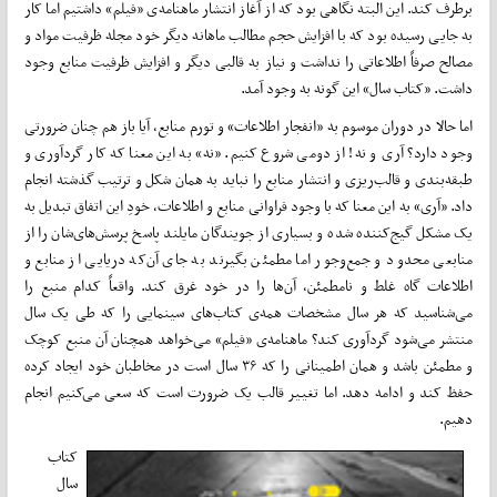
برطرف کند. این البته نگاهی بود که از آغاز انتشار ماهنامه‌ی «فیلم» داشتیم اما کار
به جایی رسیده بود که با افزایش حجم مطالب ماهانه دیگر خود مجله ظرفیت مواد و
مصالح صرفاً اطلاعاتی را نداشت و نیاز به قالبی دیگر و افزایش ظرفیت منابع وجود
داشت. «کتاب سال» این گونه به وجود آمد.
اما حالا در دوران موسوم به «انفجار اطلاعات» و تورم منابع، آیا باز هم چنان ضرورتی
وجود دارد؟ آری و نه! از دومی شروع کنیم. «نه» به این معنا که کار گردآوری و
طبقه‌بندی و قالب‌ریزی و انتشار منابع را نباید به همان شکل و ترتیب گذشته انجام
داد. «آری» به این معنا که با وجود فراوانی منابع و اطلاعات، خودِ این اتفاق تبدیل به
یک مشکل گیج‌کننده شده و بسیاری از جویندگان مایلند پاسخ پرسش‌های‌شان را از
منابعی محدود و جمع‌وجور اما مطمئن بگیرند به جای آن‌که دریایی از منابع و
اطلاعات گاه غلط و نامطمئن، آن‌ها را در خود غرق کند. واقعاً کدام منبع را
می‌شناسید که هر سال مشخصات همه‌ی کتاب‌های سینمایی را که طی یک سال
منتشر می‌شود گردآوری کند؟ ماهنامه‌ی «فیلم» می‌خواهد همچنان آن منبع کوچک
و مطمئن باشد و همان اطمینانی را که ۳۶ سال است در مخاطبان خود ایجاد کرده
حفظ کند و ادامه دهد. اما تغییر قالب یک ضرورت است که سعی می‌کنیم انجام
دهیم.
کتاب
سال