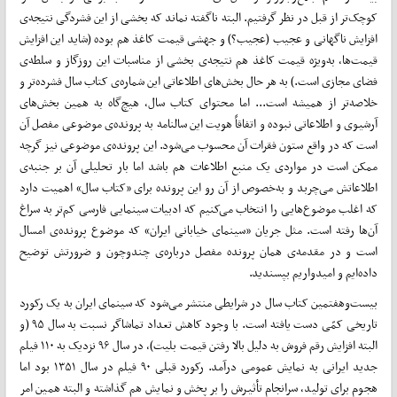
کوچک‌تر از قبل در نظر گرفتیم. البته ناگفته نماند که بخشی از این فشردگی نتیجه‌ی
افزایش ناگهانی و عجیب (عجیب؟) و جهشی قیمت کاغذ هم بوده (شاید این افزایش
قیمت‌ها، به‌ویژه قیمت کاغذ هم نتیجه‌ی بخشی از مناسبات این روزگاز و سلطه‌ی
فضای مجازی است.) به هر حال بخش‌های اطلاعاتی این شماره‌ی کتاب سال فشرده‌تر و
خلاصه‌تر از همیشه است... اما محتوای کتاب سال، هیچ‌گاه به همین بخش‌های
آرشیوی و اطلاعاتی نبوده و اتفاقاً هویت این سالنامه به پرونده‌ی موضوعی مفصل آن
است که در واقع ستون فقرات آن محسوب می‌شود. این پرونده‌ی موضوعی نیز گرچه
ممکن است در مواردی یک منبع اطلاعات هم باشد اما بار تحلیلی آن بر جنبه‌ی
اطلاعاتش می‌چربد و به‌خصوص از آن رو این پرونده برای «کتاب سال» اهمیت دارد
که اغلب موضوع‌هایی را انتخاب می‌کنیم که ادبیات سینمایی فارسی کم‌تر به سراغ
آن‌ها رفته است. مثل جریان «سینمای خیابانی ایران» که موضوع پرونده‌ی امسال
است و در مقدمه‌ی همان پرونده مفصل درباره‌ی چندوچون و ضرورتش توضیح
داده‌ایم و امیدواریم بپسندید.
بیست‌وهفتمین کتاب سال در شرایطی منتشر می‌شود که سینمای ایران به یک رکورد
تاریخی کمّی دست یافته است. با وجود کاهش تعداد تماشاگر نسبت به سال ۹۵ (و
البته افزایش رقم فروش به دلیل بالا رفتن قیمت بلیت)، در سال ۹۶ نزدیک به ۱۱۰ فیلم
جدید ایرانی به نمایش عمومی درآمد. رکورد قبلی ۹۰ فیلم در سال ۱۳۵۱ بود اما
هجوم برای تولید، سرانجام تأثیرش را بر پخش و نمایش هم گذاشته و البته همین امر