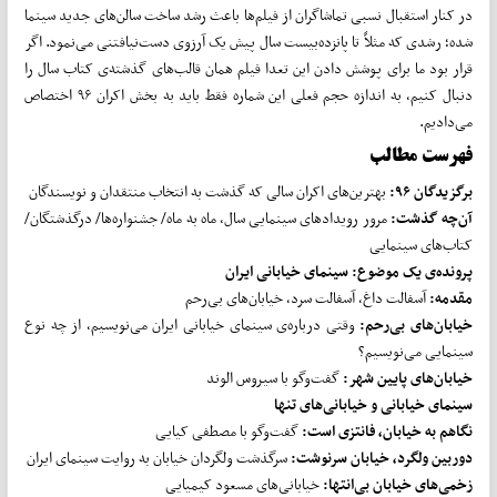
در کنار استقبال نسبی تماشاگران از فیلم‌ها باعث رشد ساخت سالن‌های جدید سینما
شده؛ رشدی که مثلاً تا پانزده‌بیست سال پیش یک آرزوی دست‌نیافتنی می‌نمود. اگر
قرار بود ما برای پوشش دادن این تعدا فیلم همان قالب‌های گذشته‌ی کتاب سال را
دنبال کنیم، به اندازه حجم فعلی این شماره فقط باید به بخش اکران ۹۶ اختصاص
می‌دادیم.
فهرست مطالب
برگزیدگان ۹۶:
بهترین‌های اکران سالی که گذشت به انتخاب منتقدان و نویسندگان
آن
چه گذشت:
مرور رویدادهای سینمایی سال، ماه به ماه/ جشنواره‌ها/ درگذشتگان/
کتاب‌های سینمایی
پرونده‌ی یک موضوع: سینمای خیابانی ایران
مقدمه:
آسفالت داغ، آسفالت سرد، خیابان‌های بی‌رحم
خیابان
های بی
رحم
:
وقتی درباره‌ی سینمای خیابانی ایران می‌نویسیم، از چه نوع
سینمایی می‌نویسیم؟
خیابان
های پایین شهر:
گفت‌وگو با سیروس الوند
سینمای خیابانی و خیابانی
های تنها
نگاهم به خیابان، فانتزی است:
گفت‌وگو با مصطفی کیایی
دوربین ولگرد، خیابان سرنوشت:
سرگذشت ولگردان خیابان به روایت سینمای ایران
زخمی
های خیابان بی
انتها:
خیابانی‌های مسعود کیمیایی