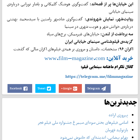
این خیابان
ها پر از قصه
اند:
گفت‌وگوی هوشنگ گلمکانی و یاشار نورایی درباره‌ی
سینمای خیابانی
روایت
شهر، نمایش شهروندی:
گفت‌وگوی شادمهر راستین با سیدمحمد بهشتی
درباره‌ی خوانش شهر و هویت شهری در سینما
سه برداشت از لندن:
خیابان‌های غیرممکن، برج‌های سیاه
گزیده‌ی فیلم
شناسی سینمای خیابانی ایران
اکران ۹۶:
مشخصات، داستان و مروری بر همه‌ی فیلم‌های اکران سالی که گذشت
خرید آنلاین:
www.film-magazine.com
کانال تلگرام ماهنامه سینمایی فیلم:
https://telegram.me/filmmagazine
Facebook
Tweet
Google+
Telegram
جدیدترین‌ها
پیروزی اراده
اسامی فیلم‌های بخش سودای سیمرغ جشنواره‌ ملی فیلم فجر
بازتولید قهرمان
بهرام بیضایی، اندیشه‌ای که خاموش نمی‌شود