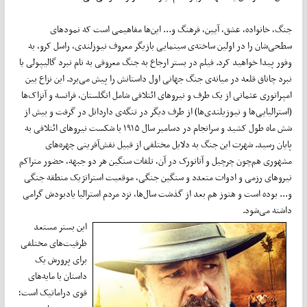
جنگ، خانواده، عشق، آیین، فرهنگ و... این‌ها مفاهیمی است که نمودهای
سطحی‌شان را در اولین ساخته‌ی سینمایی بازیگر معروف نیوزلندی، راسل کرو، به
وفور پیدا خواهید کرد. فیلم در بستر ارجاع به جنگ معروفی به نام نبرد گالیپولی یا
نبرد چاناق قلعه در میانه‌ی جنگ جهانی اول داستانش را پیش می‌برد. این نزاع بین
امپراتوری عثمانی از یک طرف و نیروهای ائتلافی شامل انگلستان، فرانسه و آنزاک‌ها
(استرالیایی‌ها و نیوزیلندی‌ها) از طرف دیگر در تنگه‌ی داردانل در گرفت و بیش از
شش ماه طول کشید و سرانجام در دسامبر سال ۱۹۱۵ با شکست نیروهای ائتلافی به
پایان رسید. شهرت این جنگ به دلایل مختلفی از قبیل نقش‌آفرینی چهره‌های
مشهوری هم‌چون چرچیل و آتاتورک در آن، تلفات سنگین هر دو جبهه، حضور متراکم
نیروهای رزمی و ادوات متعدد و سنگین جنگی، موقعیت استراتژیک منطقه‌ جنگی
و... بوده است و هنوز هم بعد از گذشت سال‌ها، نزد مردم استرالیا یادبودش گرامی
داشته می‌شود.
این بستر مستعد
ظرفیت‌های مختلفی
برای پرورش یک
داستان با مایه‌های
قوی دراماتیک است؛