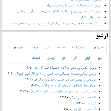
معرفی کتاب «تفکر در فیلم؛ فلسفه در سینما»
معرفی کتاب سینمای اروپا و فلسفه قاره‌ای: فیلم به عنوان آزمایش فکری
نقد سریال پنگوئن
برندگان هفتاد و دومین جشنواره بین المللی فیلم سن سباستین مشخص شدند
آرشیو
فروردين
ارديبهشت
خرداد
تير
مرداد
شهريور
مهر
آبان
آذر
دی
بهمن
اسفند
ونوس الکتریکی فیلم افتتاحیه جشنواره فیلم کن شد
- ۱۴۰۵
بررسی زیبایی‌شناسانه بازنمایی نسل‌کشی ارامنه در آثار آتوم اگیویان
- ۱۴۰۴
رونمایی از پوستر هفتاد و هفتمین جشنواره فیلم کن
- ۱۴۰۳
اهدای نخل افتخاری جشنواره کن به جرج لوکاس
- ۱۴۰۳
حامد سلیمان‌زاده، داور جشنواره معتبر زاگرب داکس شد
- ۱۴۰۳
یک جفت چشم غمگین
- ۱۳۹۹
گل‌درشت
- ۱۳۹۹
آمیزه‌ای از عقل و دل
- ۱۳۹۸