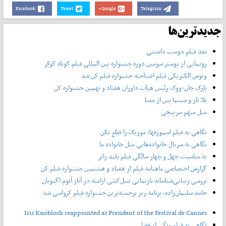
Facebook
Tweet
Google+
Telegram
جدیدترین‌ها
نقد فیلم دوست داشتنی
رونمایی از پوستر‌ سومین دوره جشنواره بین المللی فیلم کوتاه کوکِر
ونوس الکتریکی فیلم افتتاحیه جشنواره فیلم کن شد
پارک چان-ووک رئیس هیات داوران هفتاد و نهمین جشنواره کن
بلا تار و سینما پس از معنا
میل مبهم سرپیچی
نگاهی به فیلم اسمورفها: موزیک را قطع نکن
نگاهی به سریال خانواده‌هایی مثل خانواده ما
به مناسبت چهل و چهار سالگی فیلم بلید رانر
گزارش اختصاصی ماهنامه فیلم از هفتاد و هشتمین جشنواره فیلم کن
بررسی زیبایی‌شناسانه بازنمایی نسل‌کشی ارامنه در آثار آتوم اگیویان
حامد سلیمان‌زاده، برنامه ریز برجسته‌ترین جشنواره فیلم کرواسی شد
Iris Knobloch reappointed as President of the Festival de Cannes
نگاهی به فیلم رنگی از فضا