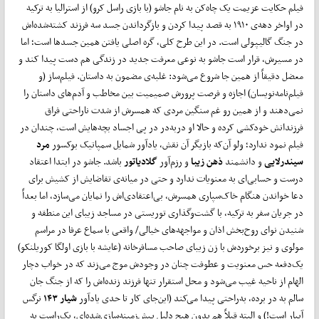
فیلم حکایت عزیمت یک چاه‌کن به نام جاشو (با بازی راسل کرو) از استرالیا به ترکیه
در اواخر دهه‌ی ۱۹۱۰ به قصد پیدا کردن و بازگرداندن جسد سه فرزند کشته‌شده‌اش
در جنگ گالیپولی است. در این طرح کلی، گره اصلی یافتن همین جسد‌ها است؛ اما
در مسیرش، قرار است جاشو به نوعی معرفت جدید در زندگی هم دست پیدا کند و
معضل دقیقاً از همین جا شروع می‌شود: غلبه‌ی مضمون به داستان. فیلم‌ساز (و
فیلم‌نامه‌نویسان) اجازه و فرصت پرورش صمیمیت بین مخاطب و آدم‌های داستان را
نمی‌دهند و از همین رو غم سنگین مردی که همسرش از شدت ناراحتی فراق
فرزندانش خودکشی کرده و حالا او در‌به‌در در پی اجساد بچه‌هایش است، چندان در
فیلم نمود ندارد؛ ولو آن‌که بازیگر آن نقش، یادآور شمایل سمپاتیک بوکسور
مرد
سیندرلایی
و دانشمند
ذهن زیبا
و رزم‌آور
گلادیاتور
باشد. جاشو در ابتدا اعتقاد
درست و حسابی‌ای به معنویات ندارد و حتی در میانه‌ی تقاضایش از کشیش برای
دعا خواندن هنگام خاک‌سپاری همسرش، بی‌اعتقادی‌اش را نمایان می‌سازد، اما بعداً
در جریان سفر به ترکیه، با گشت‌وگذاری توریستی در مساجد زیبای این منطقه و
شنیدن نوای روح‌بخش اذان و مواجهه‌های خیالی/ واقعی با سماع عرفا در مراسم
مولوی و نیز برخوردش با زن زیبای صاحب مسافرخانه (عایشه با بازی اولگا کوریلنکو)
یک‌دفعه حس معنویت و عطوفت چنان در وجودش موج می‌زند که در خواب دچار
الهام از ناحیه غیب می‌شود و محل استقرار تنها فرزند زنده‌اش را که از جنگ جان
سالم به در برده، به‌راحتی پیدا می‌کند (این‌جای کار تا حدی یادآور
شیار ۱۴۳
نرگس
آبیار است!) و البته قبلاً هم بدون هیچ دلیل پیش‌زمینه‌سازی‌شده‌ای، یک‌راست‌‌ به