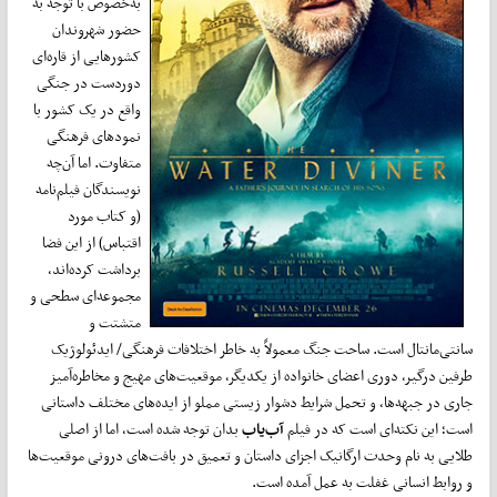
به‌خصوص با توجه به
حضور شهروندان
کشورهایی از قاره‌ای
دوردست در جنگی
واقع در یک کشور با
نمودهای فرهنگی
متفاوت. اما آن‌چه
نویسندگان فیلم‌نامه
(و کتاب مورد
اقتباس) از این فضا
برداشت کرده‌اند،
مجموعه‌ای سطحی و
متشتت و
سانتی‌مانتال است. ساحت جنگ معمولاً به خاطر اختلافات فرهنگی/ ایدئولوژیک
طرفین درگیر، دوری اعضای خانواده از یکدیگر، موقعیت‌های مهیج و مخاطره‌آمیز
جاری در جبهه‌ها، و تحمل شرایط دشوار زیستی مملو از ایده‌های مختلف داستانی
است؛ این نکته‌ای است که در فیلم
آب‌یاب
بدان توجه شده است، اما از اصلی
طلایی به نام وحدت ارگانیک اجزای داستان و تعمیق در بافت‌های درونی موقعیت‌ها
و روابط انسانی غفلت به عمل آمده است.