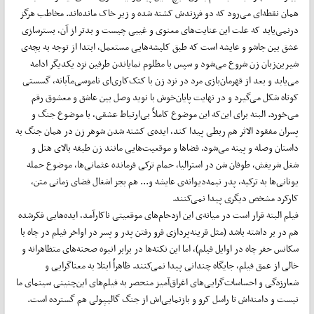
همان نقطه‌ای می‌رود که دو فرزندش کشته شده و زیر خاک مانده‌اند. مخاطب هرگز
درنمی‌یابد که علت این عنایت‌های معنوی و غیبی چیست و بد‌تر از آن، بسترسازی
عشق بین جاشو و عایشه است که طبق کلیشه‌هایی مستعمل، ابتدا از توجه به بچه‌ی
شیرین‌زبان زن شروع می‌شود و سپس با مظلوم نمایاندن طرفین نزد یکدیگر ادامه
می‌یابد و بعد از قهرمان‌بازی مرد در نزد زن با کتک‌کاری‌ای ناموسی‌مآبانه، گسستی
کوتاه شکل می‌گیرد و در ‌‌نهایت پایان‌خوش با نوید وصل بین عاشق و معشوق رقم
می‌خورد. البته برای این‌که این موضوع کاملاً بی‌ارتباط عشقی، با موضوع جنگ و
پسران مفقود الاثر هم ربطی پیدا کند، ایده‌ی کشته شدن شوهر زن در‌‌ همان جنگ به
داستان وصله و پینه می‌شود. فضا‌ها و موقعیت‌هایی مانند زن طبقه بالای هتل و
شغل شریفش، طوفان شن در استرالیا، حمام ترکی فرمانده عثمانی‌ها، موضوع حمله
یونانی‌ها به ترکیه، پدر نیمه‌دیوانه‌ی عایشه و... هم بجز اشغال فضای زمانی متن،
کارکرد مشخص دیگری پیدا نمی‌کنند.
فیلم البته قرار است در میانه‌ی این ازدحام‌های موقعیتی ناکارآمد، ایده‌هایی فکرشده
هم در بر داشته باشد (مثل قرینه‌پردازی فرو رفتن پدر و پسر در اواخر فیلم در چاه با
سکانس حفر چاه در اوایل فیلم)، اما این نکته‌ها در برابر انبوه صحنه‌های متظاهرانه و
خالی از عمق فیلم، جایگاه چندانی پیدا نمی‌کنند. ظاهراً ابتلا به معناگرایی و
شعارزدگی و احساسات‌گرایی‌های اغراق‌آمیز منحصر به فیلم‌های این‌چنینی سینمای ما
نیست و دامنه‌اش تا راسل کرو و بازنمایی‌اش از جنگ گالیپولی هم گسترده است.