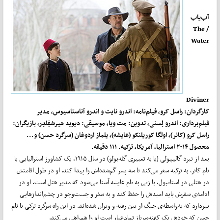
آب‌یاب
The
/
Water
Diviner
کارگردان: راسل کرو، فیلم‌نامه: اندرو نایت و اندرو آناستاسیوس، مدیر
فیلم‌برداری: اندرو لِسنی، تدوین: مت ویا، موسیقی: دیوید هیرشفِلدِر، بازیگران:
راسل کرو (کانر)، اولگا کوریلنکو (عایشه)، یلماز اردوغان (سرگرد حسن) و...
محصول ۲۰۱۴ استرالیا، آمریکا، ترکیه. ۱۱۱ دقیقه.
بعد از نبرد گالیپولی (یا به تعبیری گله‌بولو) در سال ۱۹۱۵، یک کشاورز استرالیایی با
نام کانر، به ترکیه سفر می‌کند تا سه پسر گم‌شده‌اش را پیدا کند. او در طول اقامتش
در هتلی در استانبول، با زنی به نام عایشه آشنا می‌شود که مدیر هتل است. او در
ادامه‌ی سفرش باید امیدش را حفظ کند و به سفر و جست‌وجو در چشم‌اندازهایی
بپردازد که به‌واسطه‌ی جنگ از بین رفته و ویران شده‌اند. در این راه سرگرد ترکی با نام
حسن که خودش یک کهنه‌سرباز تمام‌عیار است او را همراهی می‌کند.