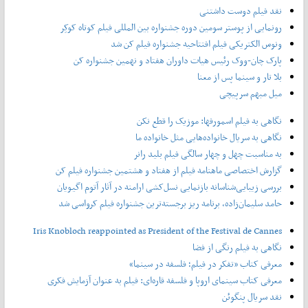
نقد فیلم دوست داشتنی
رونمایی از پوستر‌ سومین دوره جشنواره بین المللی فیلم کوتاه کوکِر
ونوس الکتریکی فیلم افتتاحیه جشنواره فیلم کن شد
پارک چان-ووک رئیس هیات داوران هفتاد و نهمین جشنواره کن
بلا تار و سینما پس از معنا
میل مبهم سرپیچی
نگاهی به فیلم اسمورفها: موزیک را قطع نکن
نگاهی به سریال خانواده‌هایی مثل خانواده ما
به مناسبت چهل و چهار سالگی فیلم بلید رانر
گزارش اختصاصی ماهنامه فیلم از هفتاد و هشتمین جشنواره فیلم کن
بررسی زیبایی‌شناسانه بازنمایی نسل‌کشی ارامنه در آثار آتوم اگیویان
حامد سلیمان‌زاده، برنامه ریز برجسته‌ترین جشنواره فیلم کرواسی شد
Iris Knobloch reappointed as President of the Festival de Cannes
نگاهی به فیلم رنگی از فضا
معرفی کتاب «تفکر در فیلم؛ فلسفه در سینما»
معرفی کتاب سینمای اروپا و فلسفه قاره‌ای: فیلم به عنوان آزمایش فکری
نقد سریال پنگوئن