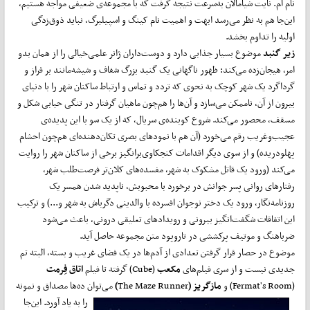
نام‌ ام. نایت شیامالان به‌سرعت نتیجه گرفت که با مجموعه‌ی ضعیفی مواجه هستیم،
این‌جا هم به نظر می‌رسد ابهت و اهمیت نام کینگ و اسپیلبرگ، نباید ذوق‌زدگی
اولیه را تداوم بخشد.
زیر گنبد
موضوع بسیار جذابی دارد و دوست‌داران ژانر علمی‌خیالی را از‌‌ همان بدو
امر، هیجان‌زده می‌کند: ظهور ناگهانی یک گنبد بزرگ شفاف و شیشه‌مانند بر فراز و
گرداگرد یک شهر کوچک به نحوی که تردد و تماس و ارتباط ساکنان شهر را با دنیای
بیرون از آن، ناممکن می‌سازد و آن‌ها را هم‌چون ماهیان گرفتار در تنگی حبابی شکل و
مسقف، محصور می‌کند. شروع کوبنده‌ی سریال، که از یک سو با این پدیده‌ی
عجیب‌وغریب رقم می‌خورد (آن هم با نمودهای بصری تکان‌دهنده‌ای هم‌چون احشام
پهلودریده) و از سوی دیگر اقدامات کنجکاوی‌برانگیز برخی از ساکنان شهر را روایت
می‌کند (ورود یک قاتل مشکوک به شهر، مفسده‌های کلان‌تر فرصت‌طلب شهر،
رفتارهای روانی پسر جوانش در برخورد با محبوبش، ناپدید شدن همسر یک
روزنامه‌نگار، ورود یک دختر نوجوان افسرده با والدینی دگرباش به شهر و...) و ترکیب
این اتفاقات شگفت‌انگیز بیرونی و رویدادهای تعلیقی درونی، باعث می‌شود
ضرباهنگ و موتیف پرکششی در تاروپود متن مجموعه حاصل آید.
موضوع در حصار قرار گرفتن تعدادی از آدم‌ها در یک فضای غریب و بسته، البته تم
جدیدی نیست و از سری فیلم‌های
مکعب
(Cube) گرفته تا فیلم
اتاق فِرمت
(Fermat's Room) و
مازگریز (
The Maze Runner
)
می‌توان ده‌ها مصداق و نمونه
را به یاد
آورد. این‌جا