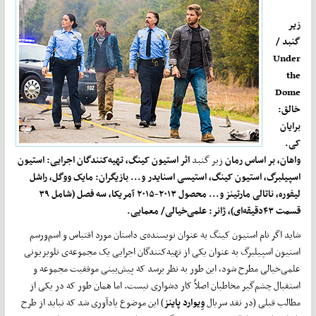
زیر
گنبد /
Under
the
Dome
خالق:
برایان
کی.
واهان، بر اساس رمان
زیر گنبد
اثر استیون کینگ، تهیه‌کنندگان اجرایی: استیون
اسپیلبرگ، استیون کینگ، استیسی اسنایدر و... بازیگران: مایک ووگل، راشل
لیفوره، ناتالی مارتینز و... محصول ۲۰۱۳-۲۰۱۵ آمریکا، سه فصل (شامل ۳۹
قسمت ۴۳دقیقه‌‌ای)، ژانر: علمی‌خیالی/ معمایی.
شاید اگر نام استیون کینگ به عنوان نویسنده‌ی داستان مورد اقتباس و اسم‌ورسم
استیون اسپیلبرگ به عنوان یکی از تهیه‌کنندگان اجرایی یک مجموعه‌ی تلویزیونی
علمی‌خیالی مطرح شود، این طور به نظر برسد که پیش‌بینی موفقیت مجموعه و
استقبال چشم‌گیر مخاطبان اصلاً کار دشواری نیست. اما‌‌ همان طور که در یکی از
مطالب قبلی (در نقد سریال
وِیوارد پاینز
) این موضوع یادآوری شد که نباید از طرح