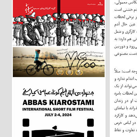
کانس معمولی،
 آدم خشنی است
در برخی لحظات
 عین حال آدم
 کارگری و شغل
ی هم دارد؛ به
ی‌رود و دوربین
ا ‌دست مصنوعی
جه است؛ مثلاً
 اندام ندارد و
ی‌تواند از یک
ین لحظات بامزه
ت او در زندان
اند یا تماشای
هد ‌و ‌کارکرد
 در لباس خرس
 تفاوت و نقاط