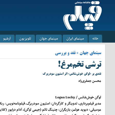
خانه
سینمای ایران
سینمای جهان
تلویزیون
آرشیو
سینمای جهان » نقد و بررسی
ترشی تخم‌مرغ!
نقدی بر «لوگن خوش‌شانس» اثر استیون سودربرگ
محسن جعفری‌راد
لوگن خوش‌شانس /
Logan Lucky
مدیر فیلم‌برداری، تدوینگر و کارگردان: استیون سودربرگ، فیلم‌نامه‌نویس: ربکا
موسیقی: دیوید هولمز، بازیگران: چنینگ تاتم (جیمی لوگن)، آدام درایور (کلاید