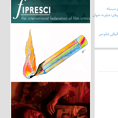
 سینما»
‌ای: فیلم به عنوان
لمللی فیلم سن