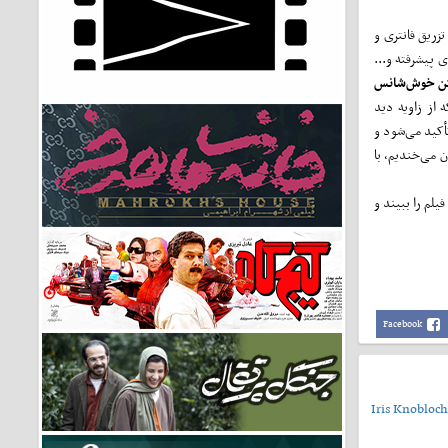
زریق فانتری و
ی پیشرفته و...
ن خوش‌شانس
از زاویه دید
أکید می‌شود و
 می‌خندیم، با
یلم را ببیند و
Facebook
Iris Knobloch