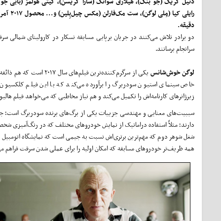
دنیل کریگ (جو بنگ)، هیلاری سوانک (سارا گریسن)، کیتی هولمز (بابی جو
دقیقه.
دو برادر تلاش می‌کنند در جریان برپایی مسابقه نسکار در کارولینای شمالی سرقت
سرانجام برسانند.
لوگن خوش‌شانس
یکی از سرگرم‌کننده‌ترین فیلم‌های سال ۲۰۱۷ ا
خاص سینمای استیون سودربرگ را برآورده می‌کند که با این فیلم کلکسیون ژ
زیرژانرهای کارنامه‌اش را تکمیل می‌کند ‌و هم ‌نیاز مخاطبی که می‌خواهد فیلم هالی
سببیت‌های معنایی و مهندسی جزییات یکی از برگ‌های برنده سودربرگ است؛ جزییات
دارند؛ مثلاً استفاده دراماتیک از نمایش خودرو‌های مختلف که در رنگ‌آمیزی شخص
‌شغل شوهر دوم که مهم‌ترین برتری‌اش نسبت به جیمی است ‌که نمایشگاه اتومبیل دارد
همه ظریف‌تر خودروهای مسابقه که امکان اولیه ‌را برای عملی شدن سرقت فراهم می