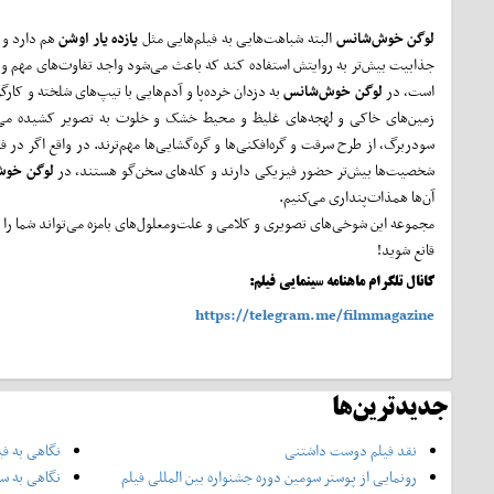
لوگن خوش‌شانس
البته ‌شباهت‌هایی به فیلم‌هایی مثل
یازده یار اوشن
هم دارد و د
جذابیت بیش‌تر به روایتش استفاده کند که باعث می‌شود واجد تفاوت‌های مهم و ب
است، در
‌لوگن خوش‌شانس
به دزدان خرده‌پا و آدم‌هایی با تیپ‌های شلخته ‌و کارگر
زمین‌های خاکی و لهجه‌های غلیظ و محیط خشک و خلوت به تصویر کشیده می‌شو
سودربرگ، از طرح سرقت و گره‌افکنی‌ها و گره‌گشایی‌ها مهم‌ترند. در واقع اگر در ف
شخصیت‌ها بیش‌تر حضور فیزیکی دارند و کله‌های سخن‌گو هستند، در
لوگن خوش
آن‌ها همذات‌پنداری می‌کنیم.
مجموعه این شوخی‌های تصویری و کلامی و علت‌ومعلول‌های بامزه می‌تواند شما ‌را قا
قانع شوید!
کانال تلگرام ماهنامه سینمایی فیلم:
https://telegram.me/filmmagazine
جدیدترین‌ها
نقد فیلم دوست داشتنی
نگاهی به فی
رونمایی از پوستر‌ سومین دوره جشنواره بین المللی فیلم
نگاهی به سر