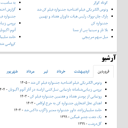
کوتاه کوکِر
به مناسبت چ
ونوس الکتریکی فیلم افتتاحیه جشنواره فیلم کن شد
گزارش اختص
پارک چان-ووک رئیس هیات داوران هفتاد و نهمین
جشنواره فی
جشنواره کن
بررسی زیبای
بلا تار و سینما پس از معنا
آتوم اگیویا
میل مبهم سرپیچی
حامد سلیمان
کرواسی شد
آرشیو
فروردين
ارديبهشت
خرداد
تير
مرداد
شهريور
ونوس الکتریکی فیلم افتتاحیه جشنواره فیلم کن شد
- ۱۴۰۵
بررسی زیبایی‌شناسانه بازنمایی نسل‌کشی ارامنه در آثار آتوم اگیویان
- ۱۴۰۴
رونمایی از پوستر هفتاد و هفتمین جشنواره فیلم کن
- ۱۴۰۳
اهدای نخل افتخاری جشنواره کن به جرج لوکاس
- ۱۴۰۳
حامد سلیمان‌زاده، داور جشنواره معتبر زاگرب داکس شد
- ۱۴۰۳
یک جفت چشم غمگین
- ۱۳۹۹
گل‌درشت
- ۱۳۹۹