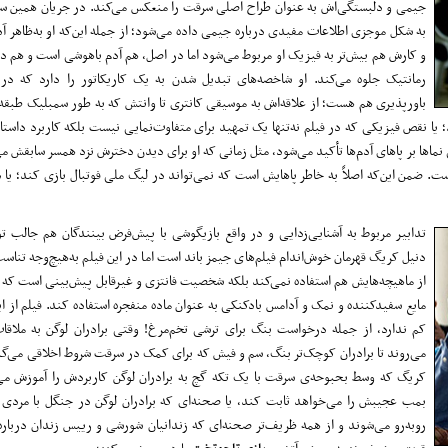
جیمی و دلبستگی‌اش به عنوان طراح اصلی سرقت را منعکس می‌کند. در جریان همین س
به شکل موجزی اطلاعات مفیدی درباره جیمی داده می‌شود؛ از جمله این‌که او به‌ظاهر
و کارش هم بیش‌تر به فیزیک او مربوط می‌شود اما در اصل، هم آدم باهوشی است و هم 
رمانتیک جلوه می‌کند. او شاخصه‌های تبدیل شدن به یک کاریکاتور را دارد که در
باورپذیری هم هست؛ از علاقه‌اش به موسیقی کانتری تا وانتش که به طور سمبلیک طبقه
یا ‌نقص فیزیکی که در فیلم ‌نه‌تنها یک تمهید برای متفاوت‌نمایی نیست بلکه کاربرد داستان
ی نماها بر پاهای آدم‌ها تأکید می‌شود، مثل زمانی که او برای دیدن دخترش نزد ‌همسر سابقش م
ت. ضمن این‌که اصلاً به خاطر پاهایش است که نمی‌تواند ‌در لیگ ملی فوتبال بازی کند؛ ی
تدابیر مربوط به آشنایی‌زدایی و در واقع بازیگوشی با پیش‌فرض بینندگان هم جالب تو
دنیل کریگ قهرمان خوش‌اندام فیلم‌های جیمز باند ‌است اما در این ‌فیلم ‌به‌هیچ‌وجه تناسب
از ‌ماهیچه‌هایش هم استفاده نمی‌کند بلکه شخصیت فانتزی و غیرقابل پیش‌بینی است که م
مایع سفیدکننده و نمک و ‌آدامس بادکنکی به عنوان ماده منفجره استفاده کند. فیلم از ا
کم ندارد، از جمله ‌درخواست بنگ برای ترشی تخم‌مرغ! وقتی برادران لوگن به ملاقا
می‌روند تا برادران کوچک‌تر بنگ، سم و فیش که برای کمک در سرقت شروط اخلاقی می‌گذر
کریگ که وسط بحبوحه‌ی سرقت با یک تکه گچ به برادران لوگن کاربردش را آموزش می‌د
بمب عجیبش را می‌خواهد ثابت کند، یا ‌صحنه‌ای که برادران لوگن در جنگل با مردی
روبه‌رو می‌شوند و از همه ظریف‌تر صحنه‌ای که زندانیان شورشی و رییس زندان درباره