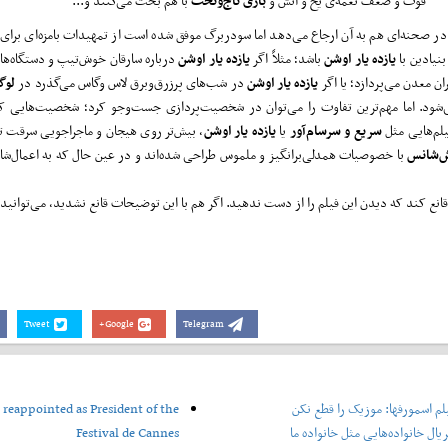
قوت و ضعف نغمه‌ی یخ و آتش و
بازی تاج‌وتخت
با هم بحث می‌کنند و...
ر صحنه‌ای هم ‌به آن ارجاع می‌دهد اما سودربرگ موفق شده است از تمهیدات بامزه‌ای برای ت
نیادین با
یازده یار اوشن
باشد؛ ‌مثلاً اگر
یازده یار اوشن
درباره ‌سارقان خوش‌تیپ و دستگاه‌ها
ان معدن می‌پردازد؛ یا ‌اگر
یازده یار اوشن
در شب‌های پرزرق‌وبرق لاس وگاس می‌گذرد در
لوگ
د. اما مهم‌ترین تفاوت را می‌توان در شخصیت‌پردازی جست‌و‌جو کرد؛ شخصیت‌هایی که 
یلم‌هایی مثل
سریع و سرسام‌آور
یا
یازده یار اوشن
، بیش‌تر روی هیجان و ماجراجویی سرقت ‌ت
‌شانس
با خصوصیات همدلی‌برانگیز و ملموس طراحی شده‌اند و در عین حال که به اعمال‌شان
نع کند ‌که دیدن این فیلم را از دست ندهید. اگر هم با این توضیحات قانع نشدید، می‌توانید ف
Tweet
Google+
Telegram
لم اسمورفها: موزیک را قطع نکن
 reappointed as President of the
یال خانواده‌هایی مثل خانواده ما
Festival de Cannes