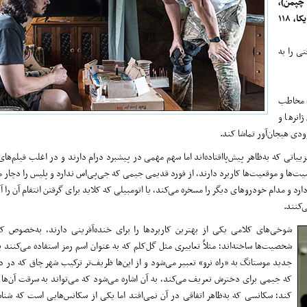
 چپمن)،
رایلی کیا (مِلی لوگن)، ست مک‌فارلن (مکس چیل‌بِلین) و... محصول ۲۰۱۷ آمریکا، ۱۱۸
ی را به
ست که هم ذائقه مخاطب
انرها و
وودی هیجان‌آور تماشا کند.
ی ‌که به‌ظاهر پیش‌پاافتاده‌اند اما سهم مهمی در پیشبرد درام دارند و در اغلب فیلم‌های
یت‌ها و موقعیت‌ها کاربرد دارند، از فورد قدیمی جیمی که جی‌پی‌اس ندارد و پلیس را دچار م
 و ‌مدام خودرو‌های دیگر را مسخره می‌کند، یا اتومبیلی که کلاید برای گرفتن انتقام آن را آ
‌کنند.
شوخی‌های کلامی یکی از بهترین کاربرد‌ها را برای خنده‌آفرینی دارند، به‌خصوص ‌
شخصیت‌ها ساخته‌اند؛ مثلاً تعابیری مثل گل‌کلم که به عنوان اسم رمز استفاده می‌کنند 
جدید موستانگ به «راه نرو» ‌تعبیر می‌شود و از این‌ها ظریف‌تر ترکیب شهر چاق که در دا
که جیمی برای دخترش تعریف می‌کند، به آن اشاره می‌شود که می‌تواند به سرقت آن‌ها 
کند؛ سکانسی که به‌ظاهر اتفاقی در آن نمی‌افتد اما یکی از سکانس‌هایی است که ش