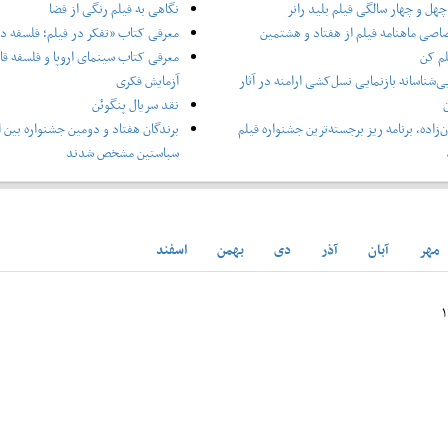
هل و چهار سالگی فیلم بلید رانر
نگاهی به فیلم رنگی از فضا
اصی ماهنامه فیلم از هفتاد و هشتمین
معرفی کتاب «تفکر در فیلم؛ فلسفه در
لم کن
معرفی کتاب سینمای اروپا و فلسفه قاره
ی‌شناسانه بازنمایی نسل‌کشی ارامنه در آثار
آزمایش فکری
ن
نقد سریال پنگوئن
‌زاده، برنامه ریز برجسته‌ترین جشنواره فیلم
برندگان هفتاد و دومین جشنواره بین ا
سباستین مشخص شدند
مهر
آبان
آذر
دی
بهمن
اسفند