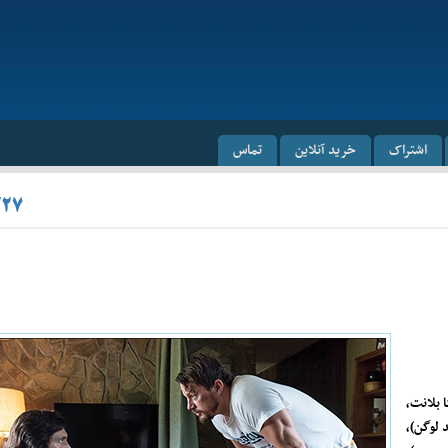
اشتراک
خرید آنلاین
تماس
/۲۷
 بلانت،
 لوگن)،