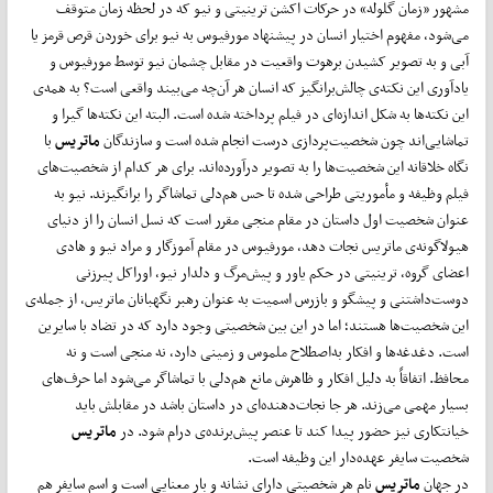
مشهور «زمان گلوله» در حرکات اکشن ترینیتی و نیو که در لحظه زمان متوقف
می‌شود، مفهوم اختیار انسان در پیشنهاد مورفیوس به نیو برای خوردن قرص قرمز یا
آبی و به تصویر کشیدن برهوت واقعیت در مقابل چشمان نیو توسط مورفیوس و
یادآوری این نکته‌ی چالش‌برانگیز که انسان هر آن‌چه می‌بیند واقعی است؟ به همه‌ی
این نکته‌ها به شکل اندازه‌ای در فیلم پرداخته شده است. البته این نکته‌ها گیرا و
تماشایی‌اند چون شخصیت‌پردازی درست انجام شده است و سازندگان
ماتریس
با
نگاه خلاقانه این شخصیت‌ها را به تصویر درآورده‌اند. برای هر کدام از شخصیت‌های
فیلم وظیفه و مأموریتی طراحی شده تا حس هم‌دلی تماشاگر را برانگیزند. نیو به
عنوان شخصیت اول داستان در مقام منجی مقرر است که نسل انسان را از دنیای
هیولاگونه‌ی ماتریس نجات دهد، مورفیوس در مقام آموزگار و مراد نیو و ‌هادی
اعضای گروه، ترینیتی در حکم یاور و پیش‌مرگ و دلدار نیو، اوراکل پیرزنی
دوست‌داشتنی و پیشگو و بازرس اسمیت به عنوان رهبر نگهبانان ماتریس، از جمله‌ی
این شخصیت‌ها هستند؛ اما در این بین شخصیتی وجود دارد که در تضاد با سایرین
است. دغدغه‌ها و افکار به‌اصطلاح ملموس و زمینی دارد، نه منجی است و نه
محافظ. اتفاقاً به دلیل افکار و ظاهرش مانع هم‌دلی با تماشاگر می‌شود اما حرف‌های
بسیار مهمی می‌زند. هر جا نجات‌دهنده‌ای در داستان باشد در مقابلش باید
خیانتکاری نیز حضور پیدا کند تا عنصر پیش‌برنده‌ی درام شود. در
ماتریس
شخصیت سایفر عهده‌دار این وظیفه است.
در جهان
ماتریس
نام هر شخصیتی دارای نشانه و بار معنایی است و اسم سایفر هم