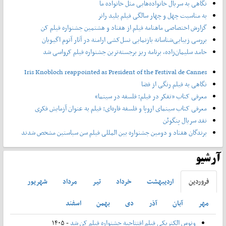
نگاهی به سریال خانواده‌هایی مثل خانواده ما
به مناسبت چهل و چهار سالگی فیلم بلید رانر
گزارش اختصاصی ماهنامه فیلم از هفتاد و هشتمین جشنواره فیلم کن
بررسی زیبایی‌شناسانه بازنمایی نسل‌کشی ارامنه در آثار آتوم اگیویان
حامد سلیمان‌زاده، برنامه ریز برجسته‌ترین جشنواره فیلم کرواسی شد
Iris Knobloch reappointed as President of the Festival de Cannes
نگاهی به فیلم رنگی از فضا
معرفی کتاب «تفکر در فیلم؛ فلسفه در سینما»
معرفی کتاب سینمای اروپا و فلسفه قاره‌ای: فیلم به عنوان آزمایش فکری
نقد سریال پنگوئن
برندگان هفتاد و دومین جشنواره بین المللی فیلم سن سباستین مشخص شدند
آرشیو
فروردين
ارديبهشت
خرداد
تير
مرداد
شهريور
مهر
آبان
آذر
دی
بهمن
اسفند
ونوس الکتریکی فیلم افتتاحیه جشنواره فیلم کن شد
- ۱۴۰۵