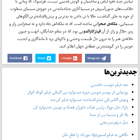
نمایش چند فقره لباس و ساختمان و گویش قدیمی نیست. هرتسوگ که زمانی با
خلاقیت‌های جنون‌آمیزش در سینما آثاری به‌یادماندنی در حوزه‌ی سینمای متفاوت
از خود به جای گذاشت، حالا با تن دادن به بد‌ترین و پیش‌پاافتاده‌ترین الگوهای
سینمایی،
ملکه‌ی صحرا
یی ساخته است که نه ملکه‌اش جاه دارد و نه صحرایش راز و
رمز. جلال و راز، از آن
فیتزکارالدو
یی بود که در مقام خدایگان، ابهت و جنون
خلاقه‌ی هنر را به درون دل طبیعت وحشی و باکره‌ای برد تا ماندگاری و ابدیت
خویش را در گم‌شده‌ترین نقطه‌ی جهان اعلام کند.
Facebook
Tweet
Google+
Telegram
جدیدترین‌ها
نقد فیلم دوست داشتنی
رونمایی از پوستر‌ سومین دوره جشنواره بین المللی فیلم کوتاه کوکِر
ونوس الکتریکی فیلم افتتاحیه جشنواره فیلم کن شد
پارک چان-ووک رئیس هیات داوران هفتاد و نهمین جشنواره کن
بلا تار و سینما پس از معنا
میل مبهم سرپیچی
نگاهی به فیلم اسمورفها: موزیک را قطع نکن