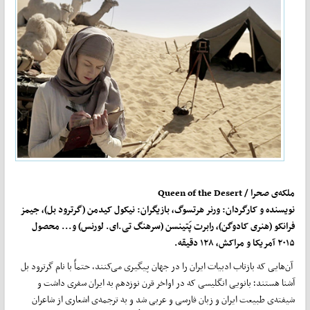
ملکه‌ی صحرا /
Queen of the Desert
نویسنده و کارگردان: ورنر هرتسوگ، بازیگران: نیکول کیدمن (گرترود بل)، جیمز
فرانکو (هنری کادوگن)، رابرت پَتینسن (سرهنگ تی.ای. لورنس) و... محصول
۲۰۱۵ آمریکا و مراکش، ۱۲۸ دقیقه.
آن‌هایی که بازتاب ادبیات ایران را در جهان پیگیری می‌کنند، حتماً با نام گرترود بل
آشنا هستند؛ بانویی انگلیسی که در اواخر قرن نوزدهم به ایران سفری داشت و
شیفته‌ی طبیعت ایران و زبان فارسی و عربی شد و به ترجمه‌ی اشعاری از شاعران