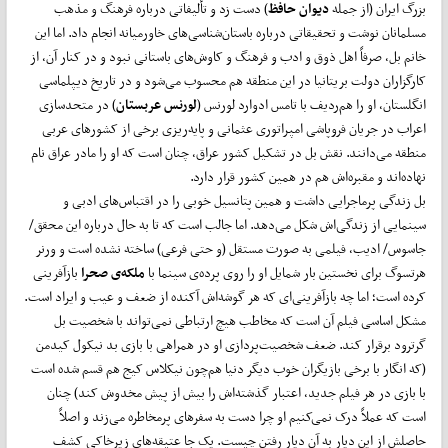
بزرگ ایران (از جمله
دیوان حافظ
) دست زد و تألیفاتی درباره فرهنگ و مذهب
مسلمانان نوشت و تحقیقاتی درباره باستان‌شناسی‌های خاورمیانه انجام داد. اما این
خانم بل، صرفاً اهل ذوق و ادب و فرهنگ و کاوش‌های باستانی نبود و در کنار آن، از
کارگزاران دولت بریتانیا در این منطقه هم محسوب می‌شود و در تاریخ دیپلماسی
انگلستان، او را هم‌ردیف با تامس ادوارد لورنس (
لورنس عربستان
) در متحدسازی
اعراب در جریان فروپاشی امپراتوری عثمانی و پایه‌ریزی برخی از کشورهای عربی
منطقه می‌دانند. نقش بل در تشکیل کشور عراق، چنان است که او را مادر عراق نام
نهاده‌اند و مقبره‌اش هم در همین کشور قرار دارد.
بل زندگی پرماجرایی داشت و همین پتانسیل خوبی را در اقتباس‌های ادبی و
سینمایی از زندگی‌اش شکل می‌دهد. اما جالب است که تا به حال درباره این محقق/
جاسوس/ ادیب، فیلمی به صورت مستقل (و حتی فرعی) ساخته نشده است و ورنر
هرتسوگ برای نخستین بار شمایل او را روی پرده‌ی سینما با
ملکه‌ی صحرا
بازآفرینی
کرده است؛ اما چه بازآفرینی‌ای که هر گوشه‌اش آکنده از ضعف و عیب و ایراد است.
مشکل اساسی فیلم آن است که مخاطب هیچ ارتباطی نمی‌تواند با شخصیت بل
گرترود برقرار کند. ضعف شخصیت‌پردازی او در همراهی با بازی بد نیکول کیدمن
(که انگار با برخی بازیگران خوب دیگر دنیا هم‌چون نیکلاس کیج هم قسم شده است
با بازی در هر فیلم جدید، اعتبار گذشته‌اش را بیش از پیش مخدوش کند) چنان
است که عملاً درک نمی‌کنیم او چرا دست به سفرهای پرمخاطره می‌زند و اصلاً
حاصلش از این دیار به آن دیار رفتن چیست. یک جا عتیقه‌های زیرخاکی کشف