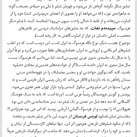
تعلیق شکل نگرفته گره‌اش باز می‌شود و قهرمان فیلم با یکی‌دو جمله‌ی نصیحت‌گونه
به شاهزاده‌ی عرب (که می‌خواهد او را عضوی از اعضای حرم‌سرایش کند) خود را از
اسارت می‌رهاند و از قلعه با خیالی راحت بیرون می‌رود! (مقایسه کنید با فیلم دیگر
هرتسوگ،
سپیده‌دم نجات
، که چه تعلیق‌های دراماتیک درستی در تلاش‌های
شخصیت اصلی داستان در فرار از اسارت‌گاهش به کار رفته است).
موضوع عجیب دیگر، نوع نگاه هرتسوگ به ایران است. این درست است که در اغلب
فیلم‌های آمریکایی و اروپایی به ایران، فضاسازی‌های غلط صورت می‌گیرد و نوعاً ایران
را به شکل یک جامعه‌ی بدوی عربی ترسیم می‌کنند، اما می‌دانیم که هرتسوگ بیست
سال قبل سفری به ایران داشته است (اگر از خواننده‌های قدیمی‌تر مجله‌ی «فیلم»
باشید، لابد گفت‌و‌گوی خواندنی او و محسن مخملباف را در قهوه‌خانه‌ی سنتی
میدان راه‌آهن به یاد دارید) و لااقل می‌داند که زبان رسمی ایران فارسی است و نه
عربی! منتها در این فیلم وقتی نیکول کیدمن وارد بازار تهران عصر قجری می‌شود،
پوشش و گویش فروشندگان رسماً عربی است. این‌جا است که باید به سبک هوشنگ
گلمکانی که سه دهه قبل در نقدی بر یک فیلم بد، تیتر به‌یادماندنی «این چی بود
هم‌ولایتی؟» را نوشت و از هرتسوگ آلمانی/ آریایی پرسید که این چی بود هم‌نژادی؟!
مقایسه‌ی فیلم باشکوه
لورنس عربستان
اثر دیوید لین با این فیلم نحیف و شلخته
(که از شکوه فیلم‌های تاریخی هم‌چون اثر لین، تنها نماهای کارت‌پستالی از بیابان و
دشت و کوه را درک کرده است) نشان می‌دهد که ساخت اثر بیوگرافیک تاریخی صرفاً