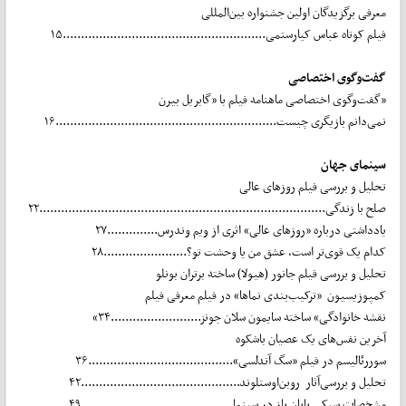
معرفی برگزیدگان اولین جشنواره بین‌المللی
فیلم کوتاه عباس کیارستمی........................................................۱۵
گفت‌وگوی اختصاصی
گفت‌وگوی اختصاصی ماهنامه فیلم با «گابریل بیرن»
نمی‌دانم بازیگری چیست.............................................................۱۶
سینمای جهان
تحلیل و بررسی فیلم روزهای عالی
صلح با زندگی...............................................................................۲۲
یادداشتی درباره «روزهای عالی» اثری از ویم وندرس..............۲۷
کدام یک قوی‌تر است، عشق من یا وحشت تو؟.......................۲۸
تحلیل و بررسی فیلم جانور (هیولا) ساخته برتران بونلو
کمپوزیسیون «ترکیب‌بندی نماها» در فیلم معرفی فیلم
«نقشه خانوادگی» ساخته سایمون سلان جونز.........................۳۴
آخرین نفس‌های یک عصیان باشکوه
سوررئالیسم در فیلم «سگ آندلسی»........................................۳۶
تحلیل و بررسی‌آثار روبن‌اوستلوند............................................۴۲
مشخصات سبکی پایان باز در سینما..........................................۴۹