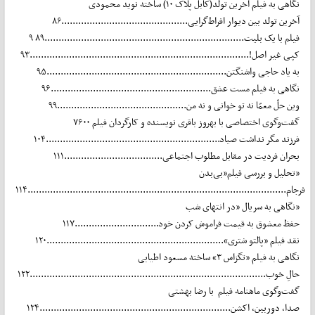
نگاهی به فیلم آخرین تولد(کابل پلاک ۱۰) ساخته نوید محمودی
آخرین تولد بین دیوار افراط‌گرایی.............................................۸۶
۹ فیلم با یک بلیت.......................................................................۸۹
کپی غیر اصل!..............................................................................۹۳
به یاد حاجی واشنگتن................................................................۹۵
نگاهی به فیلم مست عشق.........................................................۹۶
وین حلّ معمّا نه تو خوانی و نه من..............................................۹۹
گفت‌وگوی اختصاصی با بهروز باقری نویسنده و کارگردان فیلم ۷۶۰۰
فرزند مگر نداشت صیاد..............................................................۱۰۴
بحران فردیت در مقابل مطلوب اجتماعی...................................۱۱۱
تحلیل و بررسی فیلم«بی‌بدن»
فرجام............................................................................................۱۱۴
نگاهی به سریال «در انتهای شب»
حفظ معشوق به قیمت فراموش کردن خود..............................۱۱۷
نقد فیلم «پالتو شتری»...............................................................۱۲۰
نگاهی به فیلم «تگزاس ۳» ساخته مسعود اطیابی
حالِ خوب....................................................................................۱۲۲
گفت‌و‌گوی ماهنامه فیلم با رضا بهشتی
صدا، دوربین، اکشن....................................................................۱۲۴