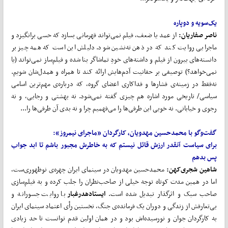
یک
سویه
و
دوپاره
ناصر صفاریان:
از عمد یا ضعف، فیلم نمی‌تواند قهرمانی بسازد که حسی برانگیزد و
ماجرایی روایت کند که در ذهن ته‌نشین شود. دلیلش این است که همه چیز بر
دانسته‌های بیرون از فیلم و داشته‌های خودِ تماشاگر بنا شده و فیلم‌ساز نمی‌تواند (یا
نمی‌خواهد؟) توصیفی بر حقانیت آدم‌هایش ارائه کند تا همراه و همدل‌شان شویم.
نه‌فقط در زمینه‌ی فشارها و فداکاری اعضای گروه، که درباره‌ی مهم‌ترین اسامی
سیاسی/ تاریخی مورد اشاره هم چیزی گفته نمی‌شود. نه بهشتی و رجایی، و نه
رجوی و خیابانی. نه خوبی این طرفی‌‌ها را می‌فهمیم چرا و نه بدی آن طرفی‌ها را...
گفت
وگو
با
محمدحسین
مهدویان،
کارگردان
«ماجرای
نیمروز»:
برای
سیاست
آن
قدر
ارزش
قائل
نیستم
که
به
خاطرش
مجبور
باشم
تا
ابد
جواب
پس
بدهم
شاهین شجری
کهن:
محمدحسین مهدویان در سینمای ایران چهره‌ی نوظهوری‌ست،
اما در همین مدت کوتاه توجه خیلی از صاحب‌نظران را جلب کرده و به فیلم‌سازی
صاحب سبک و اثرگذار تبدیل شده است.
ایستاده
در
غبار
با روایت جسورانه و
بی‌تعارفش از زندگی و دوران یک فرمانده‌ی جنگ، نخستین رأی اعتماد سینمای ایران
به کارگردان جوان و نورسیده‌اش بود و در همان اولین قدم توانست تا حد زیادی