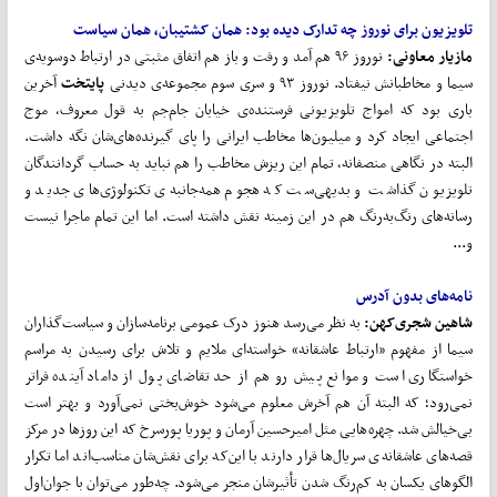
تلویزیون
برای
نوروز
چه
تدارک
دیده
بود:
همان کشتیبان، همان سیاست
مازیار معاونی:
نوروز ۹۶ هم آمد و رفت و باز هم اتفاق مثبتی در ارتباط دوسویه‌ی
سیما و مخاطبانش نیفتاد. نوروز ۹۳ و سری سوم مجموعه‌ی دیدنی
پایتخت
آخرین
باری بود که امواج تلویزیونی فرستنده‌ی خیابان جام‌جم به قول معروف، موج
اجتماعی ایجاد کرد و میلیون‌ها مخاطب ایرانی را پای گیرنده‌های‌شان نگه داشت.
البته در نگاهی منصفانه، تمام این ریزش مخاطب را هم نباید به حساب گردانندگان
تلویزیون گذاشت و بدیهی‌ست که هجوم همه‌جانبه‌ی تکنولوژی‌های جدید و
رسانه‌های رنگ‌به‌رنگ هم در این زمینه نقش داشته است. اما این تمام ماجرا نیست
و...
نامه
های بدون آدرس
شاهین شجری‌کهن:
به نظر می‌رسد هنوز درک عمومی برنامه‌سازان و سیاست‌گذاران
سیما از مفهوم «ارتباط عاشقانه» خواسته‌ای ملایم و تلاش برای رسیدن به مراسم
خواستگاری است و موانع پیش رو هم از حد تقاضای پول از داماد آینده فراتر
نمی‌رود؛ که البته آن هم آخرش معلوم می‌شود خوش‌بختی نمی‌آورد و بهتر است
بی‌خیالش شد. چهره‌هایی مثل امیرحسین آرمان و پوریا پورسرخ که این روزها در مرکز
قصه‌های عاشقانه‌ی سریال‌ها قرار دارند با این‌که برای نقش‌شان مناسب‌اند اما تکرار
الگوهای یکسان به کم‌رنگ شدن تأثیرشان منجر می‌شود. چه‌طور می‌توان با جوان‌اول