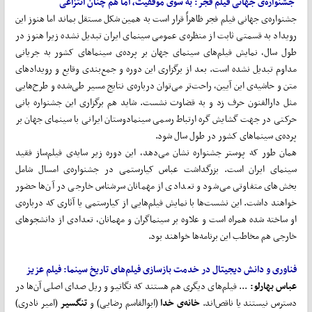
جشنواره‌ی
جهانی
فیلم
فجر:
به
سوی
موفقیت،
اما
هم چنان
انتزاعی
جشنواره‌ی جهانی فیلم فجر ظاهراً قرار است به همین شکل مستقل بماند اما هنوز این
رویداد به قسمتی ثابت از منظره‌ی عمومی سینمای ایران تبدیل نشده زیرا هنوز در
طول سال، نمایش فیلم‌های سینمای جهان بر پرده‌ی سینماهای کشور به جریانی
مداوم تبدیل نشده است. بعد از برگزاری این دوره و جمع‌بندی وقایع و رویدادهای
متن و حاشیه‌ی این آیین، راحت‌تر می‌توان درباره‌ی نتایج مسیر طی‌شده و طرح‌هایی
مثل دارالفنون حرف زد و به قضاوت نشست. شاید هم برگزاری این جشنواره بانی
حرکتی در جهت گشایش گره ارتباط رسمی سینمادوستان ایرانی با سینمای جهان بر
پرده‌ی سینماهای کشور در طول سال شود.
همان طور که پوستر جشنواره نشان می‌دهد، این دوره زیر سایه‌ی فیلم‌ساز فقید
سینمای ایران است. بزرگداشت عباس کیارستمی در جشنواره‌ی امسال شامل
بخش‌های متفاوتی می‌شود و تعدادی از مهمانان سرشناس خارجی در آن‌ها حضور
خواهند داشت. این نشست‌ها با نمایش فیلم‌هایی از کیارستمی یا آثاری که درباره‌ی
او ساخته شده همراه است و علاوه بر سینماگران و مهمانان، تعدادی از دانشجوهای
خارجی هم مخاطب این برنامه‌ها خواهند بود.
فناوری
و
دانش
دیجیتال
در
خدمت
بازسازی
فیلم
های
تاریخ
سینما:
فیلم
عزیز
عباس
بهارلو:
... فیلم‌های دیگری هم هستند که نگاتیو و ریل صدای اصلی آن‌ها در
دسترس نیستند یا ناقص‌اند.
خانه‌ی خدا
(ابوالقاسم رضایی) و
تنگسیر
(امیر نادری)