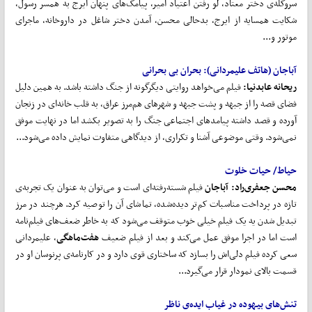
سروکله‌ی دختر معتاد، لو رفتن اعتیاد امیر، پیامک‌های پنهان ایرج به همسر رسول،
شکایت همسایه از ایرج، بدحالی محسن، آمدن دختر شاغل در داروخانه، ماجرای
موتور و...
آباجان (هاتف علیمردانی):
بحران
بی
‌
بحرانی
ریحانه عابدنیا:
فیلم می‌خواهد روایتی دیگرگونه از جنگ داشته باشد. به همین دلیل
فضای قصه را از جبهه و پشت جبهه و شهرهای هم‌مرز عراق، به قلب خانه‌ای در زنجان
آورده و قصد داشته پیامدهای اجتماعی جنگ را به تصویر بکشد اما در نهایت موفق
نمی‌شود. وقتی موضوعی آشنا و تکراری، از دیدگاهی متفاوت نمایش داده می‌شود...
حیاط/ حیات خلوت
محسن جعفری
راد: آباجان
فیلم شسته‌رفته‌ای است و می‌توان به عنوان یک تجربه‌ی
تازه در پرداخت مناسبات کم‌تر دیده‌شده، تماشای آن را توصیه کرد. هرچند در مرز
تبدیل شدن یه یک فیلم خیلی خوب متوقف می‌شود که به خاطر ضعف‌های فیلم‌نامه
است اما در اجرا موفق عمل می‌کند و بعد از فیلم ضعیف
هفت
ماهگی
، علیمردانی
سعی کرده فیلم دلی‌اش را بسازد که ساختاری قوی دارد و در کارنامه‌ی پرنوسان او در
قسمت بالای نمودار قرار می‌گیرد...
تنش
های
بیهوده
در
غیاب
ایده‌ی
ناظر