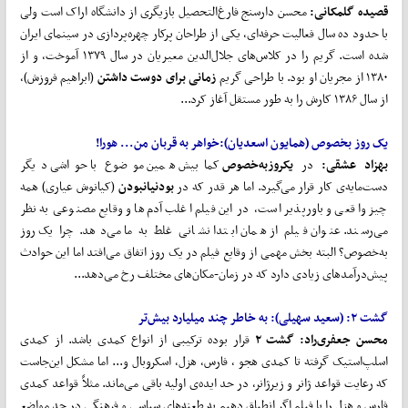
قصیده گلمکانی:
محسن دارسنج فارغ‌التحصیل بازیگری از دانشگاه اراک است ولی
با حدود ده سال فعالیت حرفه‌ای، یکی از طراحان پرکار چهره‌پردازی در سینمای ایران
شده است. گریم را در کلاس‌های جلال‌الدین معیریان در سال ۱۳۷۹ آموخت، و از
۱۳۸۰ از مجریان او بود. با طراحی گریم
زمانی برای دوست داشتن
(ابراهیم فروزش)،
از سال ۱۳۸۶ کارش را به طور مستقل آغاز کرد...
یک روز بخصوص (همایون اسعدیان):
خواهر به قربان من... هورا!
بهزاد عشقی:
در
یک
روز
به
خصوص
کمابیش همین موضوع با حواشی دیگر
دست‌مایه‌ی کار قرار می‌گیرد. اما هر قدر که در
بودن
یا
نبودن
(کیانوش عیاری) همه
چیز واقعی و باورپذیر است، در این فیلم اغلب آدم‌ها و وقایع مصنوعی به نظر
می‌رسند. عنوان فیلم از همان ابتدا نشانی غلط به ما می‌دهد. چرا یک روز
به‌خصوص؟ البته بخش مهمی از وقایع فیلم در یک روز اتفاق می‌افتد اما این حوادث
پیش‌درآمدهای زیادی دارد که در زمان-مکان‌های مختلف رخ می‌دهد...
گشت ۲: (سعید سهیلی):
به خاطر چند میلیارد بیش
تر
محسن جعفری‌راد: گشت
۲
قرار بوده ترکیبی از انواع کمدی باشد. از کمدی
اسلپ‌استیک گرفته تا کمدی هجو ، فارس، هزل، اسکروبال و... اما مشکل این‌جاست
که رعایت قواعد ژانر و زیرژانر، در حد ایده‌ی اولیه باقی می‌ماند. مثلاً قواعد کمدی
فارس و هزل را با فیلم اگر انطباق دهیم به طعنه‌های سیاسی و فرهنگی در حد مواضع