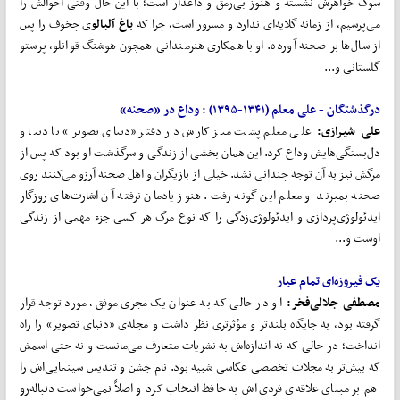
سوگ خواهرش نشسته و هنوز بی‌رمق و داغدار است؛ با این حال وقتی احوالش را
می‌پرسیم، از زمانه گلایه‌ای ندارد و مسرور است، چرا که
باغ
آلبالو
ی چخوف را پس
از سال‌ها بر صحنه آورده. او با همکاری هنرمندانی همچون هوشنگ قوانلو، پرستو
گلستانی و...
درگذشتگان -
علی
معلم
(۱۳۴۱-۱۳۹۵)
:
وداع
در
«صحنه»
علی شیرازی:
علی معلم پشت میز کارش در دفتر «دنیای تصویر» با دنیا و
دل‌بستگی‌هایش وداع کرد. این همان بخشی از زندگی و سرگذشت او بود که پس از
مرگش نیز به آن توجه چندانی نشد. خیلی از بازیگران و اهل صحنه آرزو می‌کنند روی
صحنه بمیرند و معلم این گونه رفت. هنوز یادمان نرفته آن اشارت‌های روزگار
ایدئولوژی‌پردازی و ایدئولوژی‌‌زدگی را که نوع مرگ هر کسی جزء مهمی از زندگی
اوست و...
یک
فیروزه
ای
تمام
‌
عیار
مصطفی جلالی
فخر:
او در حالی که به عنوان یک مجری موفق، مورد توجه قرار
گرفته بود، به جایگاه بلندتر و مؤثرتری نظر داشت و مجله‌ی «دنیای تصویر» را راه
انداخت؛ در حالی که نه اندازه‌اش به نشریات متعارف می‌مانست و نه حتی اسمش
که بیش‌تر به مجلات تخصصی عکاسی شبیه بود. نام جشن و تندیس سینمایی‌اش را
هم بر مبنای علاقه‌ی فردی‌اش به حافظ انتخاب کرد و اصلاً نمی‌خواست دنباله‌رو