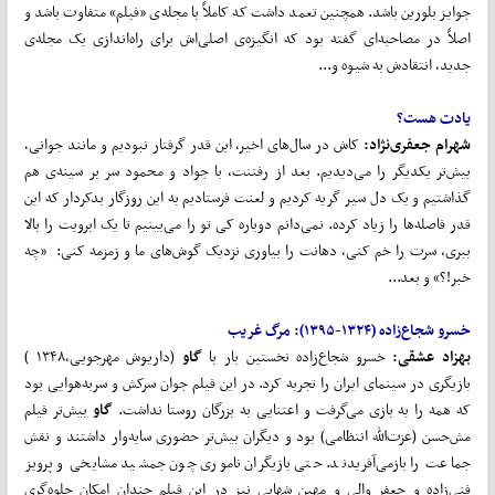
جوایز بلورین باشد. همچنین تعمد داشت که کاملاً با مجله‌ی «فیلم» متفاوت باشد و
اصلاً در مصاحبه‌ای گفته بود که انگیزه‌ی اصلی‌اش برای راه‌اندازی یک مجله‌ی
جدید، انتقادش به شیوه و...
یادت
هست؟
شهرام جعفری
نژاد:
کاش در سال‌های اخیر، این قدر گرفتار نبودیم و مانند جوانی،
بیش‌تر یکدیگر را می‌دیدیم. بعد از رفتنت، با جواد و محمود سر بر سینه‌ی هم
گذاشتیم و یک دل سیر گریه کردیم و لعنت فرستادیم به این روزگار بدکردار که این
قدر فاصله‌ها را زیاد کرده. نمی‌دانم دوباره کی تو را می‌بینیم تا یک ابرویت را بالا
ببری، سرت را خم کنی، دهانت را بیاوری نزدیک گوش‌های ما و زمزمه کنی: «چه
خبر!؟» و بعد...
خسرو
شجاع
زاده
(۱۳۲۴-۱۳۹۵):
مرگ
غریب
بهزاد عشقی:
خسرو شجاع‌زاده نخستین بار با
گاو
(داریوش مهرجویی،۱۳۴۸ )
بازیگری در سینمای ایران را تجربه کرد. در این فیلم جوان سرکش و سربه‌هوایی بود
که همه را به بازی می‌گرفت و اعتنایی به بزرگان روستا نداشت.
گاو
بیش‌تر فیلم
مش‌حسن (عزت‌الله انتظامی) بود و دیگران بیش‌تر حضوری سایه‌وار داشتند و نقش
جماعت را بازمی‌آفریدند. حتی بازیگران ناموری چون جمشید مشایخی و پرویز
فنی‌زاده و جعفر والی و مهین شهابی نیز در این فیلم چندان امکان جلوه‌گری