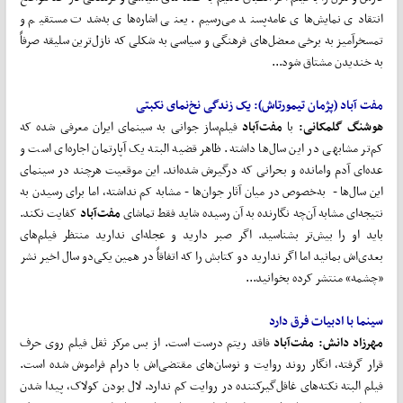
انتقادی نمایش‌های عامه‌پسند می‌رسیم. یعنی اشاره‌های به‌شدت مستقیم و
تمسخرآمیز به برخی معضل‌های فرهنگی و سیاسی به شکلی که نازل‌ترین سلیقه صرفاً
به خندیدن مشتاق شود...
مفت آباد (پژمان تیمورتاش):
یک زندگی نخ
نمای نکبتی
هوشنگ گلمکانی:
با
مفت
آباد
فیلم‌ساز جوانی به سینمای ایران معرفی شده که
کم‌تر مشابهی در این سال‌ها داشته. ظاهر قضیه البته یک آپارتمان اجاره‌ای است و
عده‌ای آدم وامانده و بحرانی که درگیرش شده‌اند. این موقعیت هرچند در سینمای
این سال‌ها - به‌خصوص در میان آثار جوان‌ها - مشابه کم نداشته، اما برای رسیدن به
نتیجه‌ای مشابه آن‌چه نگارنده به آن رسیده شاید فقط تماشای
مفت
آباد
کفایت نکند.
باید او را بیش‌تر بشناسید. اگر صبر دارید و عجله‌ای ندارید منتظر فیلم‌های
بعدی‌اش بمانید اما اگر ندارید دو کتابش را که اتفاقاً در همین یکی‌دو سال اخیر نشر
«چشمه» منتشر کرده بخوانید...
سینما
با
ادبیات
فرق
دارد
مهرزاد دانش:
مفت
آباد
فاقد ریتم درست است. از بس مرکز ثقل فیلم روی حرف
قرار گرفته، انگار روند روایت و نوسان‌های مقتضی‌اش با درام فراموش شده است.
فیلم البته نکته‌های غافل‌گیرکننده در روایت کم ندارد. لال بودن کولاک، پیدا شدن