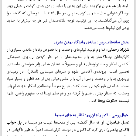
البته باز هم عنوان برگزیده برای این بخش را نباید زیادی جدی گرفت و خیلی بهتر
بود اگر عنوانی مثل سینمای کره‌ی جنوبی در سال ۲۰۱۶ یا ...در سالی که گذشت را
روی آن می‌گذاشتند. به این ترتیب، توجه علاقه‌مندان نیز هر چه بیش‌تر به جدید
بودن این فیلم‌ها جلب می‌شد...
بخش سایه‌های ترس: سایه‌ی ماندگار تمدن بشری
شهزاد رحمتی:
تداوم تولید فیلم‌های وحشت و به‌خصوص وفادار ماندن بسیاری از
کارگردانان ترسناک‌ساز به ژانر محبوب‌شان با در نظر گرفتن بی‌مهری همیشگی
آکادمی اسکار و جشنواره‌های فیلم و معمولاً منتقدان به این ژانر به‌راستی شایسته‌ی
تحسین است. پرونده‌ی آکادمی علوم و هنرهای سینمایی (اسکار) در زمینه‌ی
بی‌مهری به ژانر وحشت و پس از آن، ژانر علمی‌خیالی یش از حد قطور و بسیار سیاه
است. به‌راستی باورنکردنی است که در تاریخ تقریباً نودساله‌ی اسکار تنها فیلم ژانر
وحشت که اسکار بهترین فیلم را گرفته در واقع فیلم ترسناک به مفهوم واقعی کلمه
نیست:
سکوت
بره
ها
که...
احوال‌پرسی - اکبر
زنجان
پور:
تئاتر
به
جای
سینما
عسل عباسیان:
او که سال گذشته پس از مدت‌ها غیبت در سینما در
پل
خواب
(اکتای براهنی) بازی کرد که اکنون در نوبت اکران است، اخیراً به طور ناگهانی در