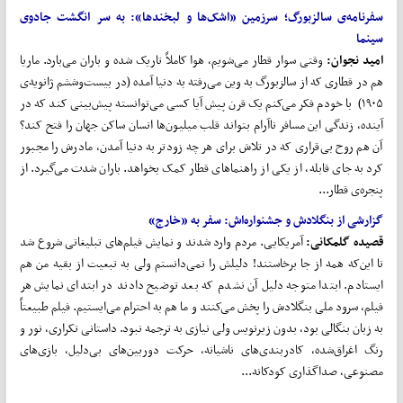
سفرنامه‌ی سالزبورگ؛ سرزمین «اشک
ها و لبخندها»:
به سر
انگشت جادوی
سینما
امید نجوان:
وقتی سوار قطار می‌‌شویم، هوا کاملاً تاریک شده و باران می‌بارد. ماریا
هم در قطاری که از سالزبورگ به وین می‌رفته به دنیا آمده (در بیست‌وششم ژانویه‌ی
۱۹۰۵) با خودم فکر می‌کنم یک قرن پیش آیا کسی می‌توانسته پیش‌بینی کند که در
آینده، زندگی این مسافر ناآرام بتواند قلب میلیون‌ها انسان ساکن جهان را فتح کند؟
آن هم روح بی‌قراری که در تلاش برای هر چه زودتر به دنیا آمدن، مادرش را مجبور
کرد به جای قابله، از یکی از راهنماهای قطار کمک بخواهد. باران شدت می‌گیرد. از
پنجره‌ی قطار...
گزارشی از بنگلادش و جشنواره
اش:
سفر به «خارج»
قصیده گلمکانی:
آمریکایی. مردم وارد ‌شدند و نمایش فیلم‌های تبلیغاتی شروع شد
تا این‌که همه از جا برخاستند! دلیلش را نمی‌دانستم ولی به تبعیت از بقیه من هم
ایستادم. ابتدا متوجه دلیل آن نشدم که بعد توضیح دادند در ابتدای نمایش هر
فیلم، سرود ملی بنگلادش را پخش می‌کنند و ما هم به احترام می‌ایستیم. فیلم طبیعتاً
به زبان بنگالی بود، بدون زیرنویس ولی نیازی به ترجمه نبود. داستانی تکراری، نور و
رنگ اغراق‌شده، کادربندی‌های ناشیانه، حرکت دوربین‌های بی‌دلیل، بازی‌های
مصنوعی، صداگذاری کودکانه...