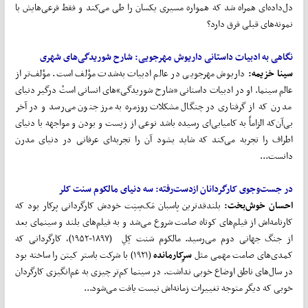
دل‌داده‌ای همراه شد که همواره مسیری یکسان را طی می‌کند و فقط فرعی‌هایش با
نمونه‌های قبلی فرق دارد؟
نگاهی
به
ادبیات
داستانی
داریوش
مهرجویی
:
شارح
شوریدگی
های
شهری
سینا خزیمه:
داریوش مهرجویی در عالم ادبیات به‌شدت مؤلف است. مؤلف‌تر از
عالم سینما. او در ادبیات داستانی «شارح شوریدگی»های انسانی استْ درگیر دنیای
مدرن که از گرفتاری در چنگال مشکلات روزمره به مرز جنون می‌رسد و در آخر
بی‌آن‌که الزاماً به کامیابی‌ای رسیده باشد نوعی از زیست و بودن و مواجهه با دنیای
اطراف را تجربه می‌کند که شاید بشود آن را تجربه‌ای عرفانی در دنیای مدرن
دانست...
در جست
وجوی کارگردانان ازدست
رفته:
سه دنیای مالکوم سنت کلر
احسان خوش
بخت:
بلندقدترین پاسبان‌ مَک‌سِنِت خودش کارگردانی پرکار بود که
کارنامه‌اش از فیلم‌های کوتاه صامت شروع می‌شد و به فیلم‌های بلند و سینمای بعد
از جنگ جهانی دوم می‌رسید. مالکوم سَنت کِلِ (۱۸۹۷-۱۹۵۲)، کارگردانی که
کمدی‌های صامت مهمی مثل
سرِکارمانده
(۱۹۲۱) با شرکت باستر کیتن را ساخته بود
در سال‌های ناطق اوضاع خوبی نداشت. در سینما کم‌تر چیزی به غم‌انگیزی کارگردان
خوبی که دیگر متوجه تغییرات زمانه‌اش نیست یافت می‌شود...