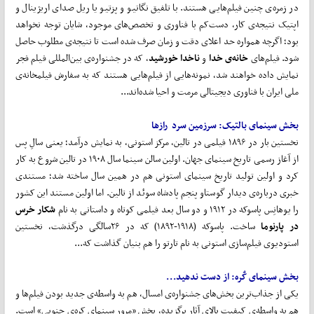
در زمره‌ی چنین فیلم‌هایی هستند. با تلفیق نگاتیو و پزتیو یا ریل صدای اریژینال و
اپتیک نتیجه‌ی کار، دست‌کم با فناوری و تخصص‌های موجود، شایان توجه نخواهد
بود؛ اگرچه همواره حد اعلای دقت و زمان صرف شده است تا نتیجه‌ی مطلوب حاصل
شود. فیلم‌های
خانه‌ی خدا
و
ناخدا خورشید
، که در جشنواره‌ی بین‌المللی فیلم فجر
نمایش داده خواهند شد، نمونه‌هایی از فیلم‌هایی هستند که به سفارش فیلمخانه‌ی
ملی ایران با فناوری دیجیتالی مرمت و احیا شده‌اند...
بخش سینمای بالتیک:
سرزمین
سرد
رازها
نخستین بار در ۱۸۹۶ فیلمی در تالین، مرکز استونی، به نمایش درآمد؛ یعنی سالِ پس
از آغاز رسمی تاریخ سینمای جهان. اولین سالن سینما سال ۱۹۰۸ در تالین شروع به کار
کرد و اولین تولید تاریخ سینمای استونی هم در همین سال ساخته شد؛ مستندی
خبری درباره‌ی دیدار گوستاو پنجم پادشاه سوئد از تالین. اما اولین مستند این کشور
را یوهانِس پاسوکه در ۱۹۱۲ و دو سال بعد فیلمی کوتاه و داستانی به نام
شکار
خرس
در
پارنوما
ساخت. پاسوکه (۱۹۱۸-۱۸۹۲) که در ۲۶سالگی درگذشت، نخستین
استودیوی فیلم‌سازی استونی به نام تارتو را هم بنیان گذاشت که...
بخش سینمای کٌره:
از
دست
ندهید...
یکی از جذاب‌ترین بخش‌های جشنواره‌ی امسال، هم به واسطه‌ی جدید بودن فیلم‌ها و
هم به واسطه‌ی کیفیت بالای آثار برگزیده، بخش «مرور سینمای کره‌ی جنوبی» است.