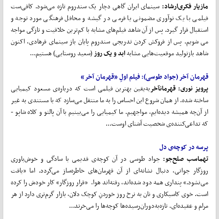
مازیار فکری‌ارشاد:
سینمای ایران گاهی دچار یک سندروم تازه می‌شود. کافی‌ست
فیلمی با یک نوآوری مضمونی یا فرمی در گیشه و محافل فرهنگی مورد توجه و
استقبال قرار گیرد. پس از آن شاهد فیلم‌های مشابه با کم‌ترین خلاقیت و تازگی مواجه
می شویم. پس از فروکش کردن تدریجی سندروم پایان باز سینمای فرهادی، اکنون
شاهد بازتولید موقعیت‌هایی مشابه
ابد
و
یک
روز
(سعید روستایی) هستیم...
قهرمان آخر (جواد طوسی):
فیلم اولِ «قهرمان آخر»
پرویز نوری:
قهرمان
آخر
به‌یقین بهترین فیلمی است که درباره‌ی مسعود کیمیایی
ساخته شده. از همان شروع این احساس را به ما منتقل می‌سازد که با مستندی به غیر
از آن‌چه همیشه دیده‌ایم، مواجهیم. ما کیمیایی را می‌بینیم با آن پالتو و کلاه شاپو -
که تداعی‌کننده‌ی شخصیت آشنای اوست...
پرسه
در
کوچه‌ی
دل
تهماسب صلح
جو:
جواد طوسی در آن کوچه‌ی قدیمی با سادگی و خوش‌باوری
روزگار جوانی، دنبال نشانه‌ای از آن قهرمان‌های خاطره‌ساز می‌گردد. اما «یافت
می‌نشود.» پنداری همه دود شده‌اند، رفته‌اند هوا. «قرار روزگار» کار خودش را کرده
است. خوی کاسبکاری و نان به نرخ روز خوردنِ کوچک دلان، بازار گرم‌تری دارد از هر
مرام و عقیده‌ای. تازه‌به‌دوران‌رسیده‌ها کوچه‌ها را می‌خرند...