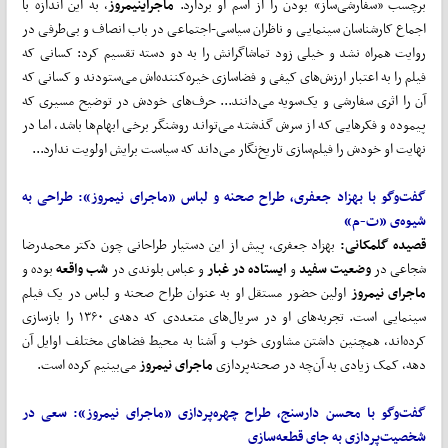
برچسب «سفارشی‌ساز» بودن را از اسم او بردارد.
ماجرای
نیمروز
، به این اندازه با
اجماع کارشناسان سینمایی و ناظران سیاسی-اجتماعی در باب انصاف و بی‌طرفی در
روایت همراه نشد و خیلی زود تماشاگرانش را به دو دسته تقسیم کرد: کسانی که
فیلم را به اعتبار ارزش‌های کیفی و فضاسازی خیره‌کننده‌اش می‌ستودند و کسانی که
آن را اثری سفارشی و یک‌سویه می‌دانند... حرف‌های خودش در توضیح مسیری که
پیموده و فکرهایی که از سرش گذشته می‌تواند روشنگر برخی ابهام‌ها باشد، اما در
نهایت او خودش را فیلم‌سازی تاریخ‌نگار می‌داند که سیاست برایش اولویت ندارد...
گفت
وگو با بهزاد جعفری، طراح صحنه و لباس «ماجرای نیمروز»:
طراحی
به
شیوه‌ی «ت-م»
قصیده گلمکانی:
بهزاد جعفری، پیش از این دستیار طراحانی چون دکتر محمدرضا
شجاعی در
وضعیت سفید
و
ایستاده در غبار
و عباس بلوندی در
شب واقعه
بوده و
ماجرای نیمروز
اولین حضور مستقل او به عنوان طراح صحنه و لباس در یک فیلم
سینمایی است. تجربه‌های او در سریال‌های متعددی که دهه‌ی ۱۳۶۰ را بازسازی
کرده‌اند، همچنین داشتن مشاوری خوب و آشنا به محیط فضاهای مختلف اوایل آن
دهه، کمک زیادی به آن‌چه در صحنه‌پردازی
ماجرای نیمروز
می‌بینیم کرده است.
گفت
وگو با محسن دارسنج، طراح چهره
پردازی «ماجرای نیمروز»
:
سعی
در
شخصیت
پردازی
به
جای
قطعه
سازی