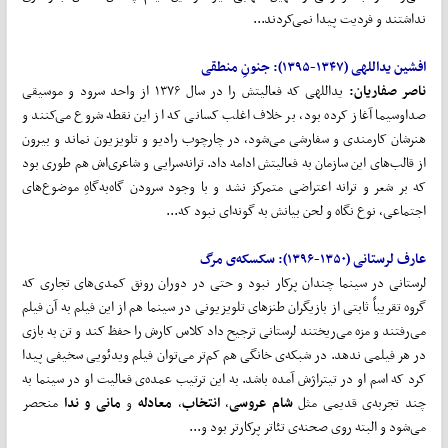
نداشتند و فردیت پیدا نمی‌کردند...
افشین
یداللهی
(۱۳۴۷-۱۳۹۵)
:
جنونِ
منطقی
ناصر صفاریان:
یداللهی که فعالیتش را در سال ۱۳۷۶ از واحد سرود و موسیقی
صداوسیما آغاز کرده بود، بر خلاف اغلب کسانی که از این نقطه شروع می‌کنند و
هنرشان کارمندی و سفارشی می‌شود، در چارچوب رادیو و تلویزیون نماند و بیرون
از قالب‌های این سازمان به فعالیتش ادامه داد. ترانه‌سرایی و شاعری‌اش هم طوری بود
که بر شعر و ترانه اعتراضی متمرکز نشد و با وجود سرودن گاه‌به‌گاهِ موضوع‌های
اجتماعی، نوع نگاه و لحن بیانش به گونه‌ای نبود که...
عارف
لرستانی
(۱۳۵۰-۱۳۹۶):
سکسکه‌ی مرگ
لرستانی در سینما چندان پرکار نبود و حتی در دوران رونق کمدی‌های تجاری که
گروه تقریباً ثابتی از بازیگران طنزهای تلویزیونی در سینما هم از این فیلم به آن فیلم
می‌رفتند و مزه می‌ریختند لرستانی ترجیح داد کلاس کارش را حفظ کند و تن به بازی
در هر فیلمی ندهد. در شبکه‌ی خانگی هم کم‌تر می‌توان فیلم ویدئویی سخیفی پیدا
کرد که اسم او در تیتراژش آمده باشد. به این ترتیب عمده‌ی فعالیت او در سینما به
چند تجربه‌ی قدیمی مثل
شام عروسی
،
انتخاب
،
معادله
و
مانی و ندا
منحصر
می‌شود و البته روی صحنه‌ی تئاتر پرکارتر بود و...