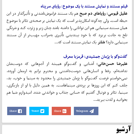
فیلم مستند و نمایش مستند با یک موضوع:
رؤیای
سرپناه
عقیل قیومی:
رؤیاهای دم صبح
هم یک مستند فراموش‌ناشدنی و تأثیرگذار در این
حیطه است. ولی چه‌گونه امکان‌پذیر است که یک نمایش بر صحنه‌ی تئاتر با موضوع
همان مستند سینمایی هم این توانایی را داشته باشد چنان زیر و زِبَرت کند و شرنگی
تلخ به جانت بریزد که با خود بیندیشی تأثیری به‌مراتب مهیب‌تر از آن مستند
سینمایی دارد؟
شلتر
یک نمایش مستند است که...
گفت
وگو
با
پژمان
جمشیدی:
قرمز
با معرف
علیرضا حسن
خانی:
آشنایی و گفت‌و‌گو همیشه از آدم‌هایی که دوست‌شان
نداشته‌ام، رفقا و انسان‌هایی دوست‌داشتنی و محترم برایم به ارمغان آورده.
نمی‌خواستم فرصت گفت‌و‌گو با پژمان جمشیدی را محدود به سینما و خوب، بد،
جلف کنم که این روزها بر پرده‌ی سینماهاست. به همین دلیل با او از بازیگری،
سینما، تئاتر و فوتبال گفتیم که حسابی جذاب و خواندنی شده. امیدوارم شما هم
بخوانید و لذت ببرید...
Share
Tweet
Share
Telegram
آرشیو