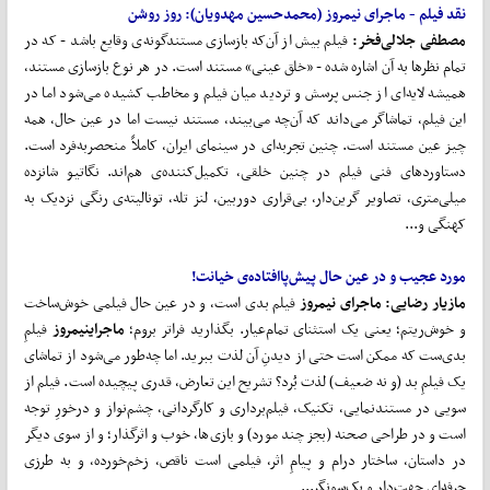
نقد فیلم - ماجرای نیمروز (محمدحسین مهدویان):
روز روشن
مصطفی جلالی
فخر:
فیلم بیش از آن‌که بازسازی مستندگونه‌ی وقایع باشد - که در
تمام نظرها به آن اشاره شده - «خلق عینی» مستند است. در هر نوع بازسازی مستند،
همیشه لایه‌ای از جنس پرسش و تردید میان فیلم و مخاطب کشیده می‌شود اما در
این فیلم، تماشاگر می‌داند که آن‌چه می‌بیند، مستند نیست اما در عین حال، همه
چیز عین مستند است. چنین تجربه‌ای در سینمای ایران، کاملاً منحصربه‌فرد است.
دستاوردهای فنی فیلم در چنین خلقی، تکمیل‌کننده‌ی هم‌اند. نگاتیو شانزده
میلی‌متری، تصاویر گرین‌دار، بی‌قراری دوربین، لنز تله، تونالیته‌ی رنگی نزدیک به
کهنگی و...
مورد
عجیب
و
در
عین
حال
پیش
پاافتاده‌ی
خیانت
!
مازیار رضایی:
ماجرای
نیمروز
فیلم بدی است، و در عین حال فیلمی خوش‌ساخت
و خوش‌ریتم؛ یعنی یک استثنای تمام‌عیار. بگذارید فراتر بروم؛
ماجرای
نیمروز
فیلمِ
بدی‌ست که ممکن است حتی از دیدنِ آن لذت ببرید. اما چه‌طور می‌شود از تماشای
یک فیلمِ بد (و نه ضعیف) لذت بُرد؟ تشریح این تعارض، قدری پیچیده است. فیلم از
سویی در مستندنمایی، تکنیک، فیلم‌برداری و کارگردانی، چشم‌نواز و درخورِ توجه
است و در طراحی صحنه (بجز چند مورد) و بازی‌ها، خوب و اثرگذار؛ و از سوی دیگر
در داستان، ساختار درام و پیامِ اثر، فیلمی است ناقص، زخم‌خورده، و به طرزی
حرفه‌ای جهت‌دار و یک‌سونگر...