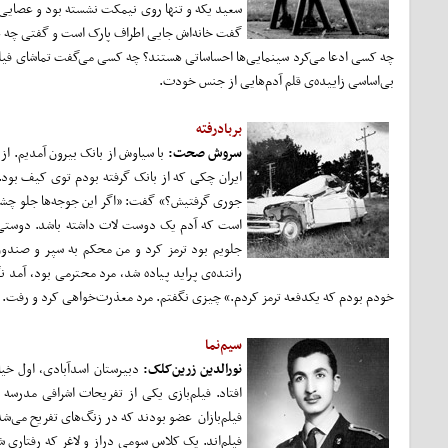
سعید یکه و تنها روی نیمکت نشسته بود و عصایی 
گفت خانه‌اش جایی اطراف پارک است و گفتی چه عجب
چه کسی ادعا می‌کرد سینمایی‌ها احساساتی هستند؟ چه کسی می‌گفت تماشای فی
بی‌اساسی زاییده‌ی قلم آدم‌هایی از جنس خودت.
بربادرفته
سروش صحت:
با سیاوش از بانک بیرون آمدیم. ا
ایران چکی که از بانک گرفته بودم توی کیف بود
جوری گرفتیش؟» گفت: «اگر این جوجه‌ها جلو چشم م
است که آدم یک دوست لات داشته باشد. دوستی که
جلویم بود ترمز کرد و من محکم به سپر و صندو
راننده‌ی پراید پیاده شد، مرد محترمی بود، آمد
خودم بودم که یکدفعه ترمز کردم.» چیزی نگفتم. مرد معذرت‌خواهی کرد و رفت.
سیم‌نما
نورالدین زرین‌کلک:
دبیرستان اسدآبادی، اول خیا
افتاد. فیلم‌بازی یکی از تفریحات اشرافی مدرسه 
فیلم‌بازان عضو بودند که در زنگ‌های تفریح می‌شد 
فیلم‌اند. یک کلاس سومی دراز و لاغر که رفتاری ش