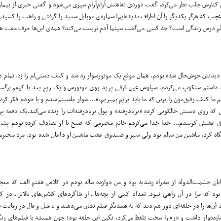
کنارش جلب نظر می‌کرد. گفت دوره‌ی نقاهتش آرام‌آرام سپری می‌شود و گفتی خبری از بیما
 که هرگز یکدیگر را آن اطراف ندیده‌ایم! شماره‌ی موبایل سعید را گرفتی و راهت را کشید
لم درس زندگی است؟ چه کسی می‌گفت سینما آدم تربیت می‌کند؟ همه‌ی این‌ها حرف مفت هس
ز دیدنش خوش‌حال شده بودم، همان موقع یک موتورسوار رد شد و کیف دستی‌ام را زد. تمام د
. داشتم سنکوپ می‌کردم، سیاوش عین قرقی پرید روی موتورش و یک ربع بعد با کیفم برگش
ا کیف رفیق‌مون را بزنن که ما باید بریم بمیریم.»... سوار ماشینم شدم و با خودم فکر کر
 روی دستش خالکوبی کرده «بربادرفته» و پول بربادرفته‌ات را زنده می‌کند.یک دفعه پر
ق عقبش کوبیدم... خدا خدا می‌کردم خانم محترمی که صبح با او تصادف کرده بودم پشت 
 نگاه کرد، ماشین من سالم بود ولی سپر و صندوق عقب ماشین او داغان شده بود. مرد محت
بان حشمت‌الدوله از سه‌راه رشدیه بود و من دوازده ساله بودم در کلاس هفتم الف که معجز
بود که مرا در آن راهی نبود. تعداد کمی از بچه‌ها ـ از شاگردهای کلاس‌های بالاتر ـ در
آن‌ها را در حلقه‌ای دور هم دید که به همدیگر فیلم نشان می‌دهند و با قیل و قال در رقابت ی
ازده‌وار داشت و «ر» را سخت تلفظ می‌کرد، نگین این حلقه بود؛ چون همیشه با فیلم‌های رنگ