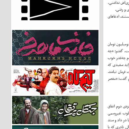
ری‌اش نداشتی.
ی و رفتی.
تند. ادعاهای
ومیلیون تومان
ت. گفتم: «چه
دم چه‌قدر خوب
اید سفیدی که
فرمان نباشد.
رم گفت: «مقصر
ه‌ی دوم اتفاق
 کلوب غیررسمی
ا در داد و ستد
ی نادری که با