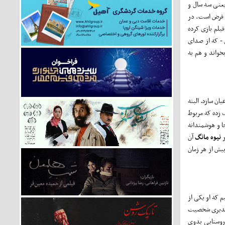
 زمانی تأکید کنید، عکس‌های لیلا حاتمی را نشان ندهید. او متولد نهم مهر ۱۳۵۱ است، یعنی سه سال و
ک فرض است. در
فیلم بازی کرده
ل - که از صدای
خواند و هم به
ن سازد. البته
 زده که مربوط
ا و هوشمندانه
ر
نیوه مانگ
آن
یش از هر زمان
م که او یکی از
. مدیری شخصیت
روستایی بدوی