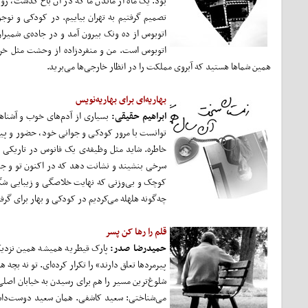
بود. یک ماه از ماندن ما که در آن باغ گذشت، رو
تصمیم گرفتیم به تهران بیاییم. در کودکی و نو
اتوبوس از ده ونک بیرون آمد و در جاده‌ی شمیرا
اتوبوس است. من و منفردزاده از وحشت مثل خرچن
همین شماها هستید که آبروی مملکت را در انظار خارجی‌ها می‌برید.
بهاریه‌ای برای بهاریه‌نویس
ابراهیم حقیقی:
بسیاری از آدم‌های خوب و آشناها
توانست با مرور کودکی و جوانی خود، حضور و پیوند
خاطره. شاید مثل وظیفه‌ی یک فانوس در تاریکی یک
سرخی بنشیند و نشانت دهد که در اکنون تو و جها
کوچک و بی‌وزنی که نهایت خلاصگی و زیبایی شگفت
چه‌گونه هلهله می‌کردیم در کودکی و بهار برای گرف
قلم را رها کن پسر
حمیدرضا صدر:
پارک قیطریه همیشه همین نزدیکی 
پیرمردها تعلق دارند» را تکرار کرده‌ای. تو نه بچه ه
شلوغ‌ترین مسیر را هم برای رسیدن به خیابان اصلی
می‌شناختی: سعید کاشفی. همان سعید دوست‌داشتن