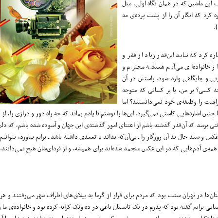
 این ماشین که در همان نگاه اولی، مثل
کرد که انگار آن را از پشت پرده‌ی مه
.
 کرد که نباید این‌قدر زیاد از فقر و
ز خانواده‌ای می‌آیم همیشه محترم و
عزتی و جایگاهی وارد شود. راستش در آن
ه کسی؟ بر من، یا بر کسانی که متوجه
راقبت را وظیفه‌ی خود نمی‌دانستند؟ اما
نین اشاره‌هایی کاستی نمی‌گیرد. این‌ها را نوشتم تا یادم بماند که چه راه دور و درازی را، از ک
قتی برسد که آن‌قدر گذشته باشم از اعتنای امور گذشته‌ی این جهان و آسوده شده باشم، که دلم
سند حال بد آن روزگار را ـ بی‌آن‌که بداند یا تعمدی داشته باشد ـ برایم بیاورد، بتوانیم ا
ع همه‌ی آدم‌هایی که در این عکس منجمد شده‌اند برای همیشه، و از فردای‌شان هیچ نمی‌دانند.
ن‌ها در تهران سنت بود که مردم برای فرار از گرما به ییلاق‌های اطراف شهر می‌رفتند و هر
یی برایم گفته بود که پدرم در یک تابستان باغی در ده ونک کرایه کرده بود و خانواده‌ی ما را 