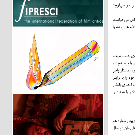
ا در می‌آورد:
هرچه دلش می‌خواست
ند یک لحظه هنرپیشه را
ه‌ی جنب سینما
 را پرسیدم؛ او
د، منتظر وایلر
د را به وایلر
 امضای یادگار
گار را به فردین
 باشد. با یکی‌دو چهره و ستاره هم
های‌شان در سال