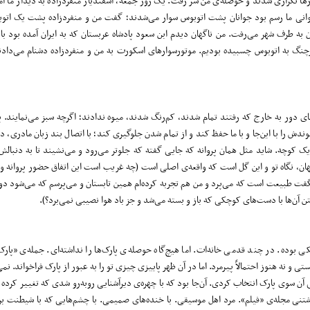
زها تکراری شدند و حوصله‌ی من سر رفت. یک روز جمعه، اسفندیار منفردزاده به دیدار ما آمد
جوانی ما رسم بود جوانان پشت اتوبوس سوار می‌شدند؛ گفت من و منفردزاده پشت یک اتوب
ن به طرف شهر می‌رفت. من ناگهان دیدم ابن سعود پادشاه عربستان که به ایران آمده بود 
گ به اتوبوس چسبیده بودیم. موتورسوارهای اسکورت به من و منفردزاده دشنام می‌دادند
ی دور به خارج که رفتند تمام شدند، کم‌رنگ شدند، میوه ندادند؛ اگرچه سبز می‌نمایند. پر
ش را با این‌جا و با ما حفظ کند و از تمام شدن جلوگیری کند؛ با اتصال بند زبان مادری، د
 کوچه. شاید مثل همان پروانه که جایی گفته که جلوتر می‌رود و می‌نشیند تا به دنبالش 
ن، نگاه تو و این گل است که واقعه‌ی اصلی است (چه غریب است این اتفاق حضور پروانه و 
 طبیعت است که می‌پرد و من هم تجربه کرده‌ام همین تابستان و می‌پرسم که می‌شود دوب
تن آن‌ها با دست‌های کوچکی که باز و بسته می‌شد و جز باد هوا نصیبی نمی‌برد؟).
بوده. در چند قدمی خانه‌ات. اما هیچ‌گاه حوصله‌ی پارک‌ها را نداشته‌ای. جمله‌ی «پارک‌ه
ستی و نه هنوز احتمالاً پیرمرد. اما در آن ظهر پاییزی چیزی تو را به عبور از پارک فراخواند. نم
 آن سوی پارک انتخاب کردی. آن‌جا بود که با چهره‌ی دیرآشنایی روبه‌رو شدی که تغییر کرده 
ی مجله‌ی «فیلم». مرد اهل موسیقی. با خنده‌های صمیمی. با چشم‌هایی که با شیطنت برق