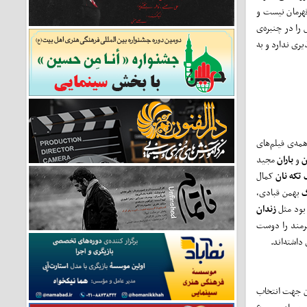
قهرمان نیست و
را در چنبره‌ی
یری ندارد و به
مه‌ی فیلم‌های
ن
و
باران
مجید
تکه نان
کمال
گ
بهمن قبادی،
 بود مثل
زندان
مند را دوست
داشته‌اند.
 آن جهت انتخاب