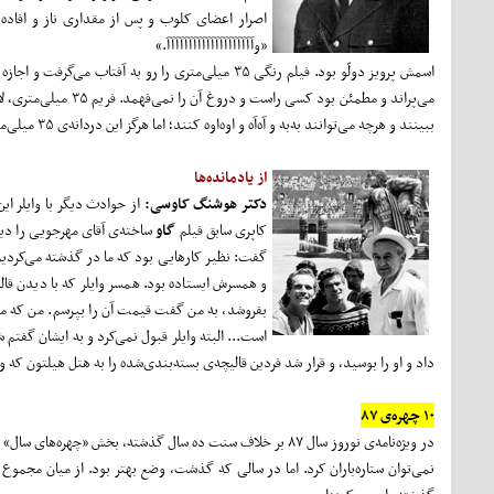
اصرار اعضای کلوب و پس از مقداری ناز و افاده‌
«وآآآآآآآآآآآآآآآآآآآآ.»
اسمش پرویز دولّو بود. فیلم رنگی ۳۵ میلی‌متری را رو 
می‌پراند و مطمئن بو
ببینند و هرچه می‌توانند به‌به و آه‌آه و اوه‌اوه کنند؛ اما هرگز این دردانه‌ی ۳۵ میلی‌متری لای انگشت هیچ‌کس دیگر نمی‌رفت.
از یادمانده‌ها
دکتر هوشنگ کاوسی:
از حوادث دیگر با وایلر ای
کاپری سابق فیلم
گاو
ساخته‌ی آقای مهرجویی را دیدی
گفت: نظیر کارهایی بود که ما در گذشته می‌کردیم.
و همسرش ایستاده بود. همسر وایلر که با دیدن قال
بفروشد، به من گفت قیمت آن را بپرسم. من که مر
است... البته وایلر قبول نمی‌کرد و به ایشان گفتم شم
داد و او را بوسید، و قرار شد فردین قالیچه‌ی بسته‌بندی‌شده را به هتل هیلتون که 
۱۰ چهره‌ی ۸۷
نمی‌توان ستاره‌باران کرد. اما در سالی که گذشت، وضع بهتر بود. از میان مجموع س