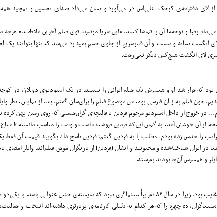
 از لای دفترچه‌ی کوچک بغلی‌اش در می‌آورد و نشان می‌داد صدای تحسین و تمجید همه ر
به آفتاب می‌گرفت و اجازه می‌داد رقبا و نوچه‌ها آن را تماشا کنند: «این ماریا مونتزه، توی فیلم آخرین ملاقات.» 
د کسی راست و دروغ آن را نمی‌فهمد. فریم ۳۵ میلی‌متری، لای انگشت نشانه و شست او آن قدرسریع از جلوی چشم بقیه رد می‌شد که تنها بتوان
ن بود که قرار شد او و همسرش یک فیلم ایرانی را ببینند. در یک استودیوی دوبلاژ، در کوچ
م. چون فیلم به زبان فارسی بود، من موضوع فیلم را برای‌شان گفتم. بعد از نمایش، نظر وایلر
.. در خروج از داخل استودیو مرحوم فردین با قالیچه‌ی گران‌قیمتی که روی زمین پهن کرده بو
یچه از آن خوشش آمد، به گمان این‌که فردین فروشنده است و وقت را مناسب دانسته تا متاع خو
اتب را حدس زده بودم، مطلب را به فردین گفتم؛ فردین پاسخ داد بگویید قیمت آن فقط یک
ا در ایران شناخته‌شده و محبوبید و ایشان (فردین) از بازیگران موفق فیلم‌اند. وایلر امضای یاد
وایلر و همسرش آن‌جا بودند بفرستد.
در ویژه‌نامه‌ی نوروز سال ۸۷ بر خلاف سنت ده سال گذشته، بخش «چهره‌های سال» غایب بود. زیرا در سال ۸۶ تقریباً سینماگری نبود که شایسته‌ی چنین عنوانی
ینماگران، ده چهره را که هر کدام به دلیلی کارنامه‌ی پربارتری داشته‌اند انتخاب و فعالیت‌