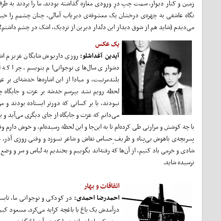
زمین و کنار دیوار، سمت چپ درِ ورودی مغازه گذاشته بودند. ما را بردند به طرف
نگاه عاشقی به چهره‌ی درخشان یک معشوقه‌ی دیریاب آمالی، چنان چشمم را خیره 
می‌دیدم (شاید هم از شوق دیدار این دلدار دیرین از نزدیک، اشک در چشم داشتم!)
یک عکس
آیدین آغداشلو:
روزی داریوش شایگان عزیزم اشاره
دشواری سال‌های نوجوانی‌ام بنویسم، چرا که ا
بلندمرتبت، و مبادا از این اشاره‌ها خدشه‌ای بر 
لحظه رویم نشد بپرسم خدشه بر عزت و جایگاه چ
نبودند، یا بر کسانی که دورتر ایستاده بودند و م
می‌دانم که عزت و جایگاه از جای دیگری می‌آید و با چ
با چه کوشش و مرارتی طی کرده‌ام تا به این‌جا و این لحظه رسیده‌ام، و خوش دارم و
پسربچه‌ی باهوش بی‌پناه و ظریف ِحساس نقاش و شاعر نسوزد و وقتی روزی آذر، عکس و 
شادی و خرمی یاد کنیم، از آن‌ها که رفته‌اند بگوییم و بخندیم به لباس و سر و وض
نرسیده شاید.
اتفاقات و بهار
احمدرضا احمدی:
در کودکی و نوجوانی ما، تابستا
درآمدش یک باغ یا باغچه کرایه می‌کرد. مسعود کیمیا