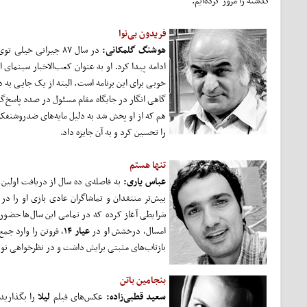
گذشته را مرور کرده‌ایم.
فریدون بی‌نوا
هوشنگ گلمکانی:
در سال ۸۷ جیرانی خیلی توی چشم بود. حضور مداومش در برنامه‌ی
ادامه پیدا کرد. او به عنوان کعب‌الاخبار سینمای 
خوبی برای این برنامه است. البته از یک جایی به 
گاهی انگار در جایگاه مقام مسئول در صدد پاسخ‌گوی
هم که از او پخش شد به دلیل مایه‌های ضدروشنفکر
را تحسین کرد و به آن جایزه داد.
تنها هستم
عباس یاری:
به فاصله‌ی ده سال از دریافت اولین
بیش‌تر منتقدان و تماشاگران عادی بازی او را در
شرایطی آغاز کرده که در تمامی این سال‌ها حضورش 
امسال، درخشش او در
عیار ۱۴
، فروتن را وارد جم
بازتاب‌های مثبتی برایش داشت و در نظرخواهی نویس
بنجامین باتن
سعید قطبی‌زاده:
عکس‌های فیلم
لیلا
را بگذارید