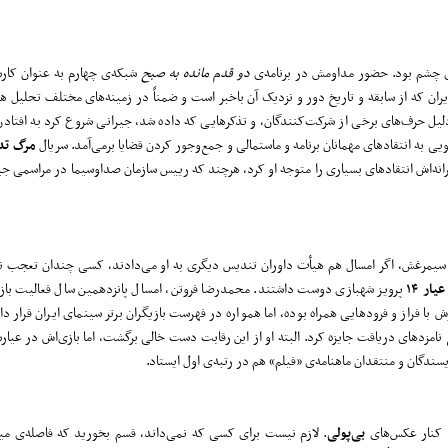
دو قدم مانده به صبح
شبکه‌ی چهارم به عنوان کار
ایران که از سابقه و تاریخ دور و نزدیک آن باخبر است و ضمناً در زمینه‌های مختلف تحلیل ه
دلیل حرف‌های برخی از شرکت‌کنندگان، و تذکرهایی که داده شد، جیرانی شروع کرد به افتادن ا
ی به انتقادهای مهمانان برنامه و ماستمالی و جمع‌وجور کردن قضایا برمی‌آمد. سریال
مرگ تد
انه‌اش انتقادهای بسیاری را متوجه او کرد، هرچند که رییس سازمان صداوسیما در مراسمی جی
 سیمرغش، اگر امسال هم هیأت داوران تندیس دیگری به او می‌دادند، کسی چندان تعجب نم
عیار ۱۴
پرویز شهبازی دوست داشتند. محمدرضا فروتن، امسال پانزدهمین سال فعالیت بازی
با فراز و فرودهایی همراه بوده، اما همواره در فهرست بازیگران برتر سینمای ایران قرار د
ع نامزدهای دریافت جایزه کرد. البته او از این رقابت دست خالی برگشت، اما بازی‌اش در عیا
ندگان و منتقدان ماهنامه‌ی «فیلم» هم در رتبه‌ی اول ایستاد.
 کنار عکس‌های
بی‌پولی
. لازم نیست برای کسی که نمی‌داند، قسم بخورید که فاصله‌ی میا