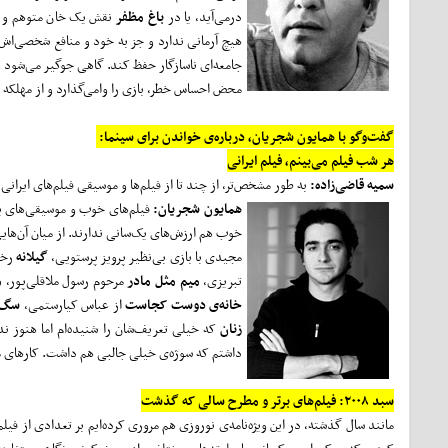
درمی‌آید، یا در
باغ مظفر
نقش یک خان متوهم و از
هیچ آرمانی ندارد و جز به خود و منافع شخصی‌اش 
جامعه‌ای ناسازگار حفظ کند. گاهی جوگیر می‌شود و 
محض احساس خطر، بازی را وامی‌گذارد و از مهلکه م
گفت‌و‌گو با همایون شجریان، درباره‌ی خواندن برای سینما:
هر شب فیلم می‌بینم، فیلم ایرانی
سمیه قاضی‌زاده:
به طور مشخص‌تر، از چند تا از فیلم‌ها و موسیقی فیلم‌های ایرا
همایون شجریان:
فیلم‌های خوب و موسیقی‌های بس
خوب هم ارزش‌های یک‌سانی ندارند. از میان آن‌هایی
مجیدی با بازی بی‌نظیر پرویز پرستویی،
گیلانه
رخشا
تبریزی،
میم مثل مادر
مرحوم رسول ملاقلی‌پور،
م
خانه‌ی دوست کجاست
از عباس کیارستمی،
سگ‌
زنان
که خیلی تعریف‌شان را شنیده‌ام اما هنوز ند
داشتم که سوژه‌ی خیلی جالبی هم داشت. کارهای مهرا
سبد ۲۰۰۸: فیلم‌های برتر و مطرح سالی که گذشت
مانند سال گذشته، در این ویژه‌نامه‌ی نوروزی هم مروری کرده‌ایم بر تعدادی از ف