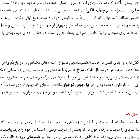
دوازده سال است، فقط اگر خواستید روی این فاصله‌ی
ضا رییسیان برای فیلم
چهل‌سالگی
‌اش انتخاب درستی داشته اما یادتان باشد که این فقط ی
 داستان اسکات فیتزجرالد که گذر زمان تأثیر معکوسی در او داشت، هیچ فرقی نکرده؛ این همه 
 گرفته، هم محبوبیت به دست آورده و هم اعتبار و مهم‌تر از همه دو تا بچه دارد - مانی و عس
ته‌اند روی سرشان و لیلا حاتمی هم این وسط مجبور است هم فیلم‌نامه‌های پیشنهادی را ب
اش دارد با ایفای نقش در قالب شخصیت‌هایی متنوع، شناسه‌های مختلفی را در بازیگری‌اش عیا
ثلاً حضور متفاوتش در سریال
خاک سرخ
حاتمی‌کیا به نقش زن عرب میان‌سال خوزستانی جنگ
ه‌اش به شمار می‌رفت و یا نقش‌آفرینی در قالب فرشته‌ی مرگ در فیلم آدم که حضوری به‌ج
ابهی را با بازیگری هدیه تهرانی در
یک بوس کوچولو
داشت؛ ایده‌ای که بهمن قبادی هم بعداً د
 تلاش، طی چند سال اخیر شکل بارزتری به خود گرفته است و در همین جشنواره‌ی بیست‌وهفتم ب
ل ۸۷
یم یا نداشته باشیم، چه او را طنزپرداز خلاقی بدانیم یا ندانیم، در این نمی‌توانیم تردید کنی
م چرا مدیری را دوست دارند؟ چون در او بخشی از هویت فردی و اجتماعی خود را بازمی‌یابند
 شهری را نشان می‌دهد. البته گاهی به گذشته می‌رود و مثلاً در
شب‌های برره
به قالب یک 