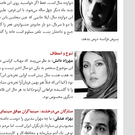
چند ماه دیگر چهل ساله می‌شود. با این فرض، علیر
این دوازده سال، لیلا حاتمی که عین بنجامین باتنِ
با دو تا سریال، دو بار جایزه‌ی جشنواره‌ی فجر را
جیغ و دادشان پشت تلفن معلوم است خانه‌ را گذاش
پسرش فرانسه درس بدهد.
تنوع و انعطاف
مهرزاد دانش:
به نظر می‌رسد که مهتاب کرامتی تل
این موضوع منحصر به یکی دو سال اخیر نیست و م
به هفت هشت سال پیش است اولین تجربه‌ی این‌گون
بود (کما این‌که قبلاً هم بهمن فرمان‌آرا تجربه‌ی مش
را با گلشیفته فراهانی آزمود) اما به هر حال این
دیگری محسوس بود.
ستارگان می‌درخشند: سینماگران موفق سینمای سا
بهزاد عشقی:
ما چه مهران مدیری را دوست داشته باش
محبوب‌ترین ستاره/ بازیگران ایران است. اما مرد
نوعی یک آدم میان‌مایه و محافظه‌کار و کارمندمنش