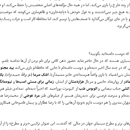
 رده خارج را بازی می‌کند. اما در همه حال مؤلفه‌های اصلی شخصیتش را حفظ می‌کند. او 
به هیچ چیز نمی‌اندیشد و به قول خودش با «پاچه‌خاری» و ظاهرسازی می‌کوشد که موقعیتش 
پا در جای بزرگان می‌گذارد تا ضعف‌هایش را ترمیم کند. اما محافظه‌کار است و جرات ریسک‌پذ
ی‌گریزد.
نی که دوست داشته‌اید بگویید؟
یاری هستند که در حال حاضر شاید حضور ذهن کافی برای نام بردن از آن‌ها نداشته باشم. ه
 که در چند سال اخیر دیده‌ام و دوست داشته‌ام تا جایی که حافظه‌ام یاری می‌کند
بید مجنو
ن بنی‌اعتماد با بازی واقعاً هنرمندانه‌ی خانم معتمدآریا،
اشک سرما
(عزیزالله حمیدنژاد)،
یک 
ادر
از روان‌شاد حاتمی و سریال
هزاردستان
از ایشان،
زمانی برای مستی
اسب‌ها
و
نیوه‌مان
کشی
جناب بیضایی و
اتوبوس شب
از کیومرث پوراحمد که اخیراً دیده‌ام. تعدادی فیلم هم
یده‌ام و مترصد فرصتی برای دیدن‌شان هستم. از فیلم‌های طنز
مرد عوضی
از محمدرضا هنر
ن مدیری را هم دوست دارم به‌ویژه آن‌هایی را که با رضا عطاران و پیمان قاسم‌خانی همکاری 
یلم‌های برتر و مطرح سینمای جهان در سالی که گذشت. این عنوان ترکیبی «برتر و مطرح» را از