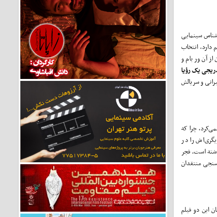
شناس سینمایی
م دارد، انتخاب
ز آن ور بام و
ریجی یک رؤیا
رانی و سریالش
ی‌کرد، چرا که
گری‌اش را در
اشته است. فجر
رسنجی منتقدان
ن این دو فیلم