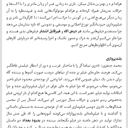
هرکدام در بهترین شکل ممکن، بازی به زبانی غیر از زبان مادری را با اکت‌ها و
حرکات بدن‌شان همراه کرده‌اند و هرکدام مونولوگ‌هایی بلند و غیرمنتظره را به آن
زبان دیگر بی‌هیچ افتی در گویش یا حرکت اجرا می‌کنند؛ تا کارگردانی نادری و
فیلم‌برداری حیرت‌انگیز تورج اصلانی و موسیقی و تدوینی که تازه نشان‌مان می‌دهد
چرا معتقدیم فیلم‌هایی مانند
در دره‌ی الاه
و
غیرقابل انتشار
فیلم‌های بدی هستند و
چرا فکر می‌کنیم آن‌قدر به درک و شعور تکنیک و اجرا رسیده‌ایم که درباره‌ی کارهای
آن‌سوی آب اظهارنظرهای صریح کنیم.
بلندپروازی
محمد جعفری: نادری تماشاگر را با ساختار غریب و دور از انتظار فیلمش غافلگیر
می‌کند. هرچند جای‌جای فیلم پر شده از نماهای درشت صورت آدم‌ها و بیننده گاه
برای دیدن یک نمای عمومی له‌له می‌زند، اما وقتی از بودجه‌ی محدود فیلم باخبر
می‌شویم، مجاب می‌شویم که چرا فیلم به جای عراق در ایران فیلم‌برداری شده و چرا
امکانات تولید فیلم، فقیر است. با این همه، این کاستی‌ها هیچ‌کدام از بار ارزشی فیلم
به‌خصوص ریتم تدوین و حرکات سیال دوربین کم نمی‌کند. امسال پس از محسن
عبدالوهاب، نادری دومین فیلم‌سازی است که از عرصه‌ی مستند به سینمای داستانی
پا گذاشته و با فیلم‌نامه‌ای بلندپروازانه می‌کوشد آموزه‌هایی را که طی شش سال
تدارک تولید در ذهن داشته در فیلم بگنجاند. بیننده در
بدرود بغداد
دو داستان
جداگانه را که قرار است در نهایت به هم مرتبط شوند دنبال می‌کند و چه باک اگر