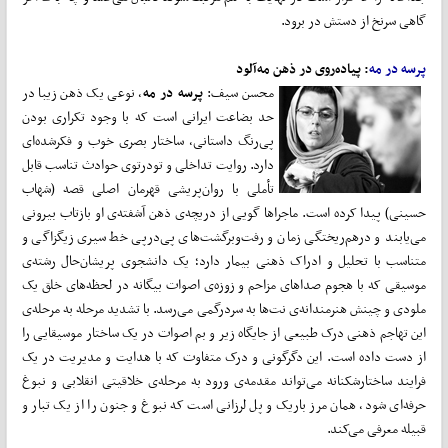
گاهی سرنخ از دستش در برود.
پرسه در مه
: پیاده‌روی در ذهن مه‌آلود
محسن سیف:
پرسه در مه
، نوعی یک ذهن زیبا در
حد بضاعت ایرانی است که با وجود تکراری بودن
پی‌رنگ داستانی، ساختار بصری خوب و فکرشده‌ای
دارد. روایت تداخلی و تودرتوی حوادث تناسب قابل
تأملی با روان‌پریشی قهرمان اصلی قصه (شهاب
حسینی) پیدا کرده است. ماجراها گویی از دریچه‌ی ذهن آشفته‌ی او بازتاب بیرونی
می‌یابند و درهم‌ریختگی زمان و رفت‌وبرگشت‌های پی‌درپی خط سیری زیگزاگی و
متناسب با تحلیل و ادراک ذهنی بیمار دارد؛ یک دانشجوی پریشان‌حال رشته‌ی
موسیقی که با هجوم صداهای مزاحم و زوزه‌ی اصوات بیگانه در لحظه‌های خلق یک
ملودی و چینش هنرمندانه‌ی نت‌ها به سردرگمی می‌رسد. با تشدید مرحله به مرحله‌ی
این تهاجم ذهنی درک طبیعی از جایگاه زیر و بم اصوات در یک ساختار موسیقایی را
از دست داده است. این دگرگونی و درک متفاوت که با هدایت و مدیریت در یک
فرایند ساختارشکنانه می‌تواند مقدمه‌ی ورود به مرحله‌ی خلاقیتی انقلابی و نبوغ
حرفه‌ای شود، همان مرز باریک و پل لرزانی است که نبوغ و جنون را از یک تبار و
قبیله معرفی می‌کند.