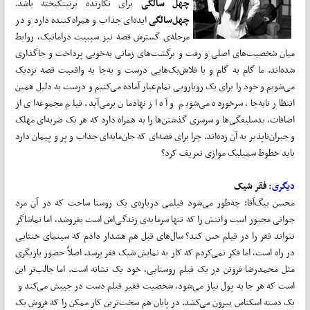
چهل سالگی
برای نگارنده برنینگیخته باشد.
چهل‌سالگی
ایده‌ای جذاب و همراه‌کننده دارد و در
مرحله‌ی گسترش قصه نیز سببیت دراماتیک، روابط
میان شخصیت‌های اصلی و رفت و برگشت‌های زمانی به‌خوبی پرداخت و جاگذاری
شده‌اند. ما گام به گام و با فلاش‌بک‌هایی درست و به‌جا به واقعیت قصه نزدیک
می‌شویم و خود را برای یک رویارویی تمام‌عیار آماده می‌کنیم و درست به دلیل همین
انتظار نابه‌جا، سرخورده می‌شویم و آه از نهادمان برمی‌آید. فیلم مجموعه‌ای از
اضافات، بدسلیقگی‌ها و سرسری گذشتن‌ها را به همراه دارد که هر یک ضربه‌ای مهلک
و جبران‌ناپذیر به آن زده‌اند. چرا برای قصه‌ای که جان‌مایه‌ای جذاب و پر و پیمان دارد
باید خطوط سمبلیک موازی تعریف کرد؟
دیگری
: فقر شیک
محسن بیگ‌آقا: چه‌طور می‌شود فیلمی درباره‌ی یک روستا ساخت که در آن مرد
جوانی مجبور است وانتش را که تنها سرمایه‌ی زندگی‌اش است بفروشد، اما تماشاگر
نتواند فقر را در فیلم حس کند؟ سال‌های قبل هم هشدار دادم که سینمای خنثایی
در راه است، اما فکر نمی‌کردم که کار به نمایش شیک فقر برسد. اصلاً حضور بازیگری
مثل محمدرضا فروتن در یک فیلم روستایی، خود یک نشانه است. اما جالب‌تر این
است که هر جا به پول نیاز می‌شود، شخصیت فقیر فیلم دست در جیبش می‌کند و
یک دسته اسکناس بیرون می‌کشد. در پایان هم سخت‌ترین کار ممکن را که فروش یک