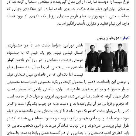
نوع سینما را دوست ندارند، از این مدل کپی‌شده و سطحی استقبال کرده‌اند. در
سینمای ایران این فیلم شاید حرکت جدیدی باشد، اما در این دهکده‌ی جهانی که
مخاطب حتی با مهجورترین فیلم تاریخ سینمای برزیل یک دکمه‌ی کیبورد فاصله
دارد،‌ این فیلم تقلید و تکراری تأسف‌برانگیز است.
کیفر
: دوزخیان زمین
یاشار نورایی: شرایط باعث شد تا در جشنواره‌ی
امسال فیلمی نبینم بجز یک فیلم که به پیشنهاد
دوستی فرصت تماشایش را در روز آخر یافتم؛
کیفر
ساخته‌ی حسن فتحی. این‌جا مجال نقد مفصل فیلم
نیست اما نکته‌ای که در فاصله‌ی میان تماشای فیلم
و نوشتن این یادداشت ذهنم را مشغول کرده، رویکرد مضمونی فیلم است؛ مضمونی
بسیار جسورانه و نو در سینمای عامه‌پسند ایران، با لحنی واقعی اما بسیار بدبین.
کیفر
همان گونه که نامش تداعی می‌کند، تصویری امروزی و هولناک از جامعه است
که مجرم و قربانی در آن یکی شده‌اند و دست همه در جیب یکدیگر است و کم‌تر
کسی را می‌توان یافت که شریک دزد نباشد یا از جنایت‌های نشان داده شده در فیلم
سود نبرده باشد. پدر، مادر، همسر، برادر، دوست و محبوب مفاهیمی هستند که در
طول فیلم بی‌معنی می‌شوند و در نهایت تماشاگر می‌ماند و انبوه شخصیت‌هایی که
باید کفاره‌ی اشتباهات‌شان را با جدایی و از هم گسسته شدن روابط بدهند. جامعه‌ای