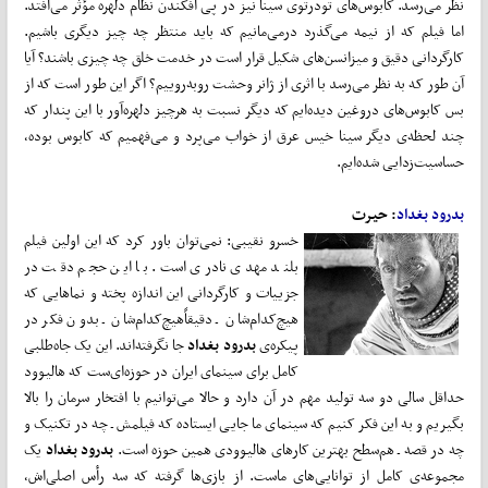
نظر می‌رسد. کابوس‌های تودرتوی سینا نیز در پی افکندن نظام دلهره مؤثر می‌افتد.
اما فیلم که از نیمه می‌گذرد درمی‌مانیم که باید منتظر چه چیز دیگری باشیم.
کارگردانی دقیق و میزانسن‌های شکیل قرار است در خدمت خلق چه چیزی باشند؟ آیا
آن طور که به نظر می‌رسد با اثری از ژانر وحشت روبه‌روییم؟ اگر این طور است که از
بس کابوس‌های دروغین دیده‌ایم که دیگر نسبت به هرچیز دلهره‌آور با این پندار که
چند لحظه‌ی دیگر سینا خیس عرق از خواب می‌پرد و می‌فهمیم که کابوس بوده،
حساسیت‌زدایی شده‌ایم.
بدرود بغداد
: حیرت
خسرو نقیبی: نمی‌توان باور کرد که این اولین فیلم
بلند مهدی نادری است. با این حجم دقت در
جزییات و کارگردانی این اندازه پخته و نماهایی که
هیچ‌کدام‌شان ـ دقیقاًهیچ‌کدام‌شان ـ بدون فکر در
پیکره‌ی
بدرود بغداد
جا نگرفته‌اند. این یک جاه‌طلبی
کامل برای سینمای ایران در حوزه‌ای‌ست که هالیوود
حداقل سالی دو سه تولید مهم در آن دارد و حالا می‌توانیم با افتخار سرمان را بالا
بگیریم و به این فکر کنیم که سینمای ما جایی ایستاده که فیلمش ـ چه در تکنیک و
چه در قصه ـ هم‌سطح بهترین کارهای هالیوودی همین حوزه است.
بدرود بغداد
یک
مجموعه‌ی کامل از توانایی‌های ماست. از بازی‌ها گرفته که سه رأس اصلی‌اش،