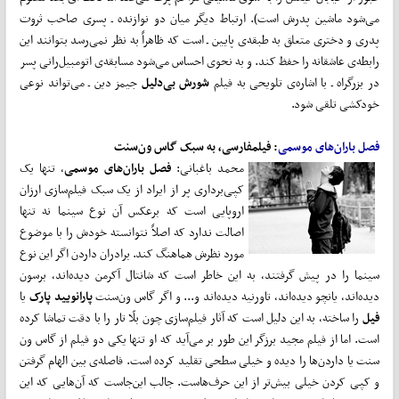
می‌شود ماشین پدرش است). ارتباط دیگر میان دو نوازنده ـ پسری صاحب ثروت
پدری و دختری متعلق به طبقه‌ی پایین ـ است که ظاهراً به نظر نمی‌رسد بتوانند این
رابطه‌ی عاشقانه را حفظ کند. و به نحوی احساس می‌شود مسابقه‌ی اتومبیل‌رانی پسر
در بزرگراه ـ با اشاره‌ی تلویحی به فیلم
شورش بی‌دلیل
جیمز دین ـ می‌تواند نوعی
خودکشی تلقی شود.
فصل باران‌های موسمی
: فیلمفارسی، به سبک گاس ون‌سنت
محمد باغبانی:
فصل باران‌های موسمی
، تنها یک
کپی‌برداری پر از ایراد از یک سبک فیلم‌سازی ارزان
اروپایی است که برعکس آن نوع سینما نه تنها
اصالت ندارد که اصلاً نتوانسته خودش را با موضوع
مورد نظرش هماهنگ کند. برادران داردن اگر این نوع
سینما را در پیش گرفتند،‌ به این خاطر است که شانتال آکرمن دیده‌اند، برسون
دیده‌اند، یانچو دیده‌اند،‌ تاورنیه دیده‌اند و... و اگر گاس ون‌‌سنت
پارانویید پارک
یا
فیل
را ساخته،‌ به این دلیل است که آثار فیلم‌سازی چون بلّا تار را با دقت تماشا کرده
است. اما از فیلم مجید برزگر این طور بر می‌آید که او تنها یکی دو فیلم از گاس ون
سنت یا داردن‌ها را دیده و خیلی سطحی تقلید کرده است. فاصله‌ی بین الهام گرفتن
و کپی کردن خیلی بیش‌تر از این حرف‌هاست. جالب این‌جاست که آن‌هایی که این