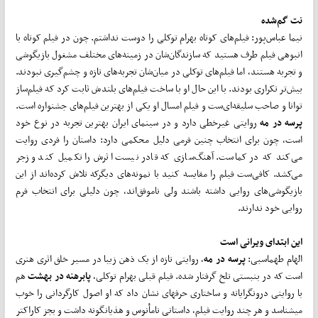
نت گم‌شده
نیما عباس‌پور: فیلم‌های کوتاه بهرام توکلی را دوست نداشتم. چون در فیلم کوتاه با
انبوهی فیلم طرف هستید که سازندگان‌شان در زمینه‌های مختلف مشغول بازیگوشی
و تجربه هستند، اما فیلم‌های توکلی در میان‌شان تجربه‌های تازه و چشم‌گیری نبودند.
بیش‌تر تکراری بودند. با این حال او با ساخت فیلم‌های بلندش ثابت کرد که فیلم‌ساز
توانا و صاحب سلیقه‌ای‌ست و فیلم امسال او یکی از بهترین فیلم‌های جشنواره است.
پرسه در مه
روایتی غیرخطی دارد و در سینمای ایران بهترین تجربه در نوع خود
است، چون برای انتخاب چنین فرمی دلیل محکمی دارد: داستان را فردی روایت
می‌کند که در کماست. آهنگ‌سازی که قادر نیست اثرش را تکمیل کند و زجر
می‌کشد. کافی‌ست فیلم را مقایسه کنید با نمونه‌های دیگرکه تلاش کرده‌اند از این
بازیگوشی‌های روایی داشته باشند ولی ناموفق‌اند، چون دلیلی برای انتخاب فرم
روایی خود ندارند.
این ابتدای ویرانی است
الهام طهماسبی:
پرسه در مه
، روایتی تازه از یک ذهن زیبا در مسیر خلق اثری هنری
است که در بن­بستی تلخ گرفتار شده. فیلم قبلی بهرام توکلی،
پابرهنه در بهشت
هم
با روایتی درون­گرایانه و ساختاری حرفه­ای نشان داد که او اصول کارگردانی را خوب
می­شناسد و هر چند روایت فیلم، داستانی نامأنوس و هذیان­گونه داشت و بجز کاراکتر