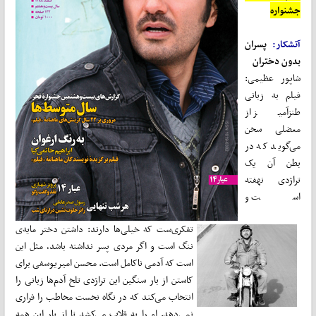
جشنواره
آتشکار:
پسران
بدون دختران
شاپور عظیمی:
فیلم به زبانی
طنزآمیز از
معضلی سخن
می‌گوید که در
بطن آن یک
تراژدی نهفته
است و
تفکری‌ست که خیلی‌ها دارند: داشتن دختر مایه‌ی
ننگ است و اگر مردی پسر نداشته باشد، مثل این
است که آدمی ناکامل است. محسن امیر‌یوسفی برای
کاستن از بار سنگین این تراژدی تلخ آدم‌ها زبانی را
انتخاب می‌کند که در نگاه نخست مخاطب را فراری
نمی‌دهد. او را به قلاب می‌کشد تا از بار این همه