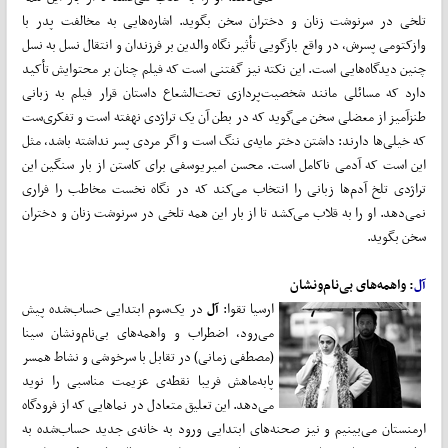
تلخی در سرنوشت زنان و دختران سخن بگوید. اشاره‌هایی به مخالفت پدر با
وازکتومی پسرش، در واقع بازگویی تأثیر نگاه والدین بر فرزندان و انتقال نسل به نسل
چنین دیدگاه‌هایی است. این نکته نیز گفتنی است که فیلم چنان بر محتوایش تأکید
دارد که مسائلی مانند شخصیت‌پردازی تحت‌الشعاع داستان قرار فیلم به زبانی
طنزآمیز از معضلی سخن می‌گوید که در بطن آن یک تراژدی نهفته است و تفکری‌ست
که خیلی‌ها دارند: داشتن دختر مایه‌ی ننگ است و اگر مردی پسر نداشته باشد، مثل
این است که آدمی ناکامل است. محسن امیر‌یوسفی برای کاستن از بار سنگین این
تراژدی تلخ آدم‌ها زبانی را انتخاب می‌کند که در نگاه نخست مخاطب را فراری
نمی‌دهد. او را به قلاب می‌کشد تا از بار این همه تلخی در سرنوشت زنان و دختران
سخن بگوید.
آل
: واهمه‌های بی‌نام‌ونشان
ارسیا تقوا:
آل
در یک‌سوم ابتدایی حساب‌شده پیش
می‌رود، اضطراب و واهمه‌های بی‌نام‌ونشان سینا
(مصطفی زمانی) در تقابل با سرخوشی و نشاط همسر
پابه‌ماهش فریبا نقطه‌ی عزیمت مناسبی را نوید
می‌دهد. این تعلیق متعادل در نماهایی که از فرودگاه
ارمنستان می‌بینیم و نیز صحنه‌های ابتدایی ورود به خانه‌ی جدید حساب‌شده به