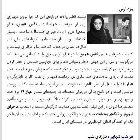
مزد ترس
سعید قطبی‌زاده: درباره‌ی این که چرا پرویز شهبازی
پس از موفقیت همه‌جانبه‌ی
نفس عمیق
، فیلم
بعدی‌اش را با تأخیری چندساله ساخت، بسیار
گفته‌اند و بسیار شنیده‌ایم. کارنامه‌اش طی این
سال‌ها نشان می‌دهد که فیلم‌ساز پرکاری نیست و
کیفیت غیرقابل قیاس
نفس عمیق
با دو فیلم اولش، حق را به کسانی می‌دهد که
می‌گویند او پس از این جهش، دچار وسواس شد و برای چهارمین فیلمش از خطر کردن
پرهیز کرد. ممکن است پرسیده شود، پس چه‌گونه است که شهبازی در فیلم جدیدش
دست از پاره‌ای عادت‌های فیلم‌سازی‌اش برداشته (مهم‌تر از همه کار با نابازیگر) و
عیار ۱۴
را حداقل از نظر ظاهری، متفاوت با سایر آثارش ساخته است؟ این پرسش
درستی است و در پاسخ به آن می‌توان منصفانه به جنبه‌های ممتاز
عیار ۱۴
پرداخت
و شهبازی را در موارد بسیاری تحسین کرد؛ مثلاً بازی پرجزییات و بی‌مسأله‌ی
محمدرضا فروتن در این فیلم، قطعاً مدیون هدایت کارگردان است؛ یا انتخاب
ماجرای
نیمروز
و
تنگه‌ی وحشت
به عنوان دو الگوی روایی کلاسیک، و ادای دین به آن‌ها در
یک اثر قصه‌گو اتفاق کم‌نظیری در سینمای ایران است.
هر شب تنهایی
: درازنای شب