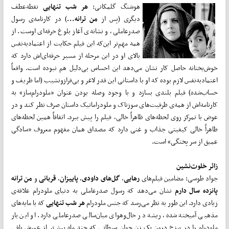
هوشنگ گلمکانی:
هر شب تنهایی
نقطه‌عطف
دیگری (پس از
من ترانه...
) در کارنامه‌ی رسول
صدرعاملی، و نشانه‌ی آغاز بلوغ حرفه‌ای اوست. از
همه مهم‌تر این‌که این فیلم حکایت از اعتمادبه‌نفس
بالای او در این مرحله از مسیر حرفه‌ای‌اش دارد که
خوش‌بختانه حاصل کار نشان می‌دهد این احساس بی‌دلیل هم نبوده است. واقعاً
اعتمادبه‌نفس لازم بوده که او با داستانی این قدر لاغر و بی‌فرازونشیب (اما ظریف و
حساب‌شده) فیلم بلندی بسازد و با وجود وصله بودن عنوان «ملودرام‌ساز» به
کارنامه‌اش از همه‌ی ظرفیت‌های سوزناک و ملودراماتیک داستان صرف نظر کند و در
عوض با تمرکز روی لحظه‌های ظاهراً خالی، فیلم را پیش ببرد. اتفاقاً همین لحظه‌های
ظاهراً خالی کیفیتی جذاب و غنی دارد که مصداق همان مفهوم معروف «سادگی
عمیق از سر پختگی» است.
زائر خلوت‌نشین
جواد طوسی: مضامین فیلم‌های
رهایی
،
گل‌های داودی
،
پاییزان
،
قربانی
و
من ترانه
پانزده سال دارم
نشان می‌دهد که رسول صدرعاملی به دنیای ملودرام علاقه‌ی
زیادی دارد. این طور به نظر می‌رسد که جنس ملودرام
هر شب تنهایی
که با مایه‌های
مذهبی آمیخته شده، ریشه در حال‌وهوای میان‌سالی صدرعاملی دارد. او این بار
ملودرام را در برزخ درون یک زن جوان سرطانی که چند ماه بیش‌تر از عمرش باقی