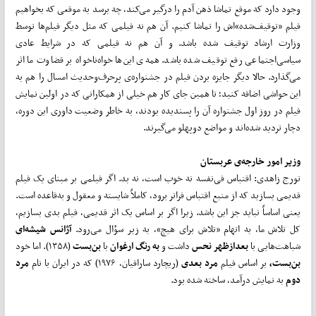
وجود دارد که موقع تماشا ذهن آدم را درگیر می‌کند، چه برسد به موقعی که بخواهیم
فیلم «توقیف‌شده»اش را تماشا کنیم. آن هم نه فیلمی که مثل دیگر فیلم‌ها توسط
وزارت ارشاد توقیف شده باشد. و آن هم نه فیلمی که در شرایط عادی
سیاسی‌اجتماعی رفع توقیف شده باشد. همه‌ی این‌ها خواه‌ناخواه بر قضاوت ما اثر
می‌گذارد. حالا دیگر جایزه بردن فیلم در جشنواره‌ی پرحرف‌وحدیث امسال را هم به
این حواشی اضافه کنید؛ تا همین جای کار هم خیلی از همکارانی که در اولین نمایش
فیلم در روز اول جشنواره آن را پسندیده بودند، به خاطر وضعیت داوری این دوره،
دچار تردید شده‌اند و مواضع دوپهلو می‌گیرند.
وزیر امور خارجه‌ی عربستان
تورج زاهدی: اقتباس فی‌نفسه نه خوب است، نه بد. اگر فیلمی بر مبنای یک فیلم
قدیمی بسازید که از منبع اقتباس فراتر برود، کاملاً شایسته و معقول و به‌قاعده است.
یعنی اساساً نباید جز این باشد. زیرا اگر بر اساس یک اثر قدیمی، فیلم بدی بسازیم،
کل تلاش ما، به اتهام «تلاش برای هیچ»، به زیر سؤال می‌رود.
آژانس شیشه‌ای
شباهت‌هایی با
بعدازظهر نحس
داشت و
به رنگ ارغوان
با
بن‌بست
(۱۳۵۸). اما خود
بن‌بست،
بر اساس فیلم
مرد بعدی
(ریچارد سارافیان، ۱۹۷۶) که در ایران با نام
مرد
دوم
به نمایش درآمد، ساخته شده بود.