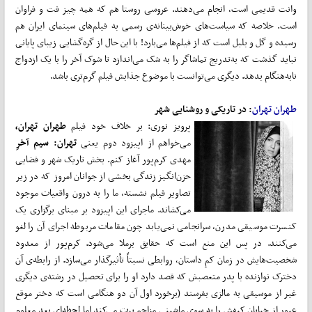
وانت قدیمی است، انجام می‌دهند. عروسی روستا هم که همه چیز فت و فراوان
است. خلاصه که سیاست‌های خوش‌بینانه‌ی رسمی به فیلم‌های سینمای ایران هم
رسیده و گل و بلبل است که از فیلم‌ها می‌بارد! با این حال از گره‌گشایی زیبای پایانی
نباید گذشت که به‌تدریج تماشاگر را به شک می‌اندازد تا شوک آخر را با یک ازدواج
نابه‌هنگام بدهد. دیگری می‌توانست با موضوع جذابش فیلم گرم‌تری باشد.
طهران تهران
: در تاریکی و روشنایی شهر
پرویز نوری: بر خلاف خود فیلم
طهران تهران،
می‌خواهم از اپیزود دوم یعنی
تهران: سیم آخرِ
مهدی کرم‌پور آغاز کنم. بخش تاریک شهر و فضایی
حزن‌انگیز زندگی بخشی از جوانان امروز که در زیر
تصاویر فیلم نشسته، ما را به درون واقعیات موجود
می‌کشاند. ماجرای این اپیزود بر مبنای برگزاری یک
کنسرت موسیقی مدرن، سرانجامی نمی‌یابد چون مقامات مربوطه اجرای آن را لغو
می‌کنند. در پس این منع است که حقایق برملا می‌شود. کرم‌پور از معدود
شخصیت‌هایش در زمان کمِ داستان، روابطی نسبتاً تأثیرگذار می‌سازد. از رابطه‌ی آن
دخترک نوازنده با پدر متعصبش که قصد دارد او را برای تحصیل در رشته‌ی دیگری
غیر از موسیقی به مالزی بفرستد (برخورد اول آن دو هنگامی است که دختر موقع
عبور از خیابان کیفش را به سوی ماشینی مزاحم پرت می‌کند اما لحظه‌ای بعد معلوم