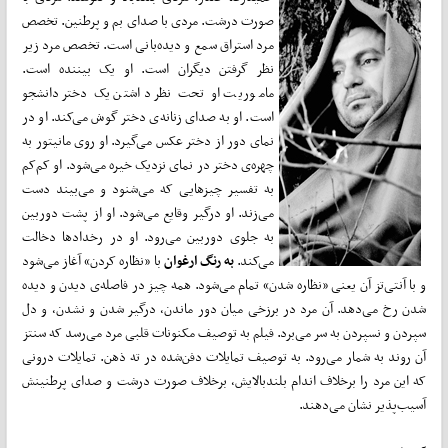
صورت درشت. مردی با صدای بم و پرطنین‌. تخصص
مرد استراق سمع و دیده‌بانی است. تخصص مرد زیر
نظر گرفتن دیگران است. او یک بیننده است.
ماموریت او تحت نظر داشتن یک دختر دانشجو
است. او به صدای زنانه‌ی دختر گوش می‌کند. او در
نمای دور از دختر عکس می‌گیرد. او روی مانیتور به
چهره‌ی دختر در نمای نزدیک خیره می‌شود. او کم‌کم
به تفسیر چیزهایی که می‌شنود و می‌بیند دست
می‌زند. او درگیر وقایع می‌شود. او از پشت دوربین
به جلوی دوربین می‌رود. او در رخدادها دخالت
می‌کند.
به رنگ ارغوان
با «نظاره کردن» آغاز می‌شود
و با آنتی‌تز آن یعنی «نظاره شدن» تمام می‌شود. همه چیز در فاصله‌ی دیدن و دیده
شدن رخ می‌دهد. آن مرد در برزخی میان دور ماندن، درگیر شدن و نشدن، و دل
سپردن و نسپردن به سر می‌برد. فیلم به توصیف مکنونات قلبی مرد می‌رسد که سنتز
آن روند به شمار می‌رود. به توصیف تمایلات دفن‌شده در ته ذهن. تمایلات درونی
که این مرد را برخلاف اندام بلندبالایش، برخلاف صورت درشت و صدای پرطنینش
آسیب‌پذیر نشان می‌دهند.