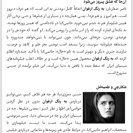
آن‌جا که عشق پیروز می‌شود
ناصر صفاریان:
به رنگ ارغوان
اتفاقاً کامل بودنش به این است که هم حرف دیروز
است، هم امروز و هم فردا. یعنی همان‌چه در بسیاری از فیلم‌ها و حتی برخی آثار
همین فیلم‌ساز هم به چشم نمی‌خورد. حاتمی‌کیا در یادداشتی که همین روزها نوشته،
به نکته‌ای اشاره کرده که راز این ماندن را روشن می‌کند. او گفته که خودش را در
عرصه‌ی نوشتن، حرفه‌ای نمی‌داند، چون نمی‌تواند یا نمی‌خواهد چندروزه یا
چندماهه فیلم‌نامه بنویسد، زیرا معتقد است نوشتن بجز قلم و کاغذ و فرصت،
نیازمند چیزی دیگر و مهم‌تر است به نام «حال». حاتمی‌کیا با تأکید چندباره اعلام
کرده که
به رنگ ارغوان
محصول همین «حال» است و بر خلاف اغلب فیلم‌نامه‌های
سینمای ایران که سقط شده یا ناقص به دنیا می‌آیند، این فیلم برآمده از جنینی
مشروع است.
شکارچی و طعمه‌اش
حسین معززی‌نیا: هر چه هم تلاش کنیم، نمی‌توانیم
درباره‌ی
به رنگ ارغوان
بدون در نظر گرفتن
حواشی‌اش اظهار نظر کنیم؛ بعضی فیلم‌ها، چه در
سینمای ایران و چه در سینمای دنیا، چنین سرنوشتی
پیدا می‌کنند. دست ما نیست. فیلم‌سازی با
مشخصات ابراهیم حاتمی‌کیا، در شرایط عادی هم زمزمه‌ها و شایعاتی درباره‌ی فیلمش