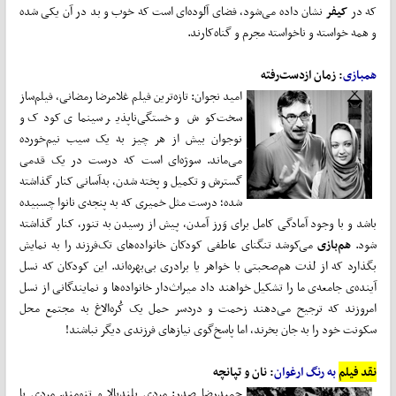
که در
کیفر
نشان داده می‌شود، فضای آلوده‌ای است که خوب و بد در آن یکی شده
و همه خواسته و ناخواسته مجرم و گناه‌کارند.
همبازی
: زمان ازدست‌رفته
امید نجوان: تازه‌ترین فیلم غلامرضا رمضانی، فیلم‌ساز
سخت‌کوش و خستگی‌ناپذیر سینمای کودک و
نوجوان بیش از هر چیز به یک سیب نیم‌خورده‌
می‌ماند. سوژه‌ای است که درست در یک قدمی
گسترش و تکمیل و پخته شدن، به‌آسانی کنار گذاشته
شده؛ درست مثل خمیری‌ که به پنجه‌ی نانوا ‌چسبیده
باشد و با وجود آمادگی کامل برای وَرز آمدن، پیش از رسیدن به تنور، کنار گذاشته
شود.
هم‌بازی
می‌کوشد تنگنای عاطفی کودکان خانواده‌های تک‌فرزند را به نمایش
بگذارد که از لذت هم‌صحبتی با خواهر یا برادری بی‌بهره‌اند. این کودکان که نسل
آینده‌ی جامعه‌ی ما را تشکیل خواهند داد میراث‌دار خانواده‌ها و نمایندگانی از نسل
امروزند که ترجیح می‌دهند زحمت و دردسر حمل یک کُره‌الاغ به مجتمع محل
سکونت خود را به جان بخرند، اما پاسخ‌گوی نیازهای فرزندی دیگر نباشند!
نقد فیلم
به رنگ ارغوان
: نان و تپانچه
حمیدرضا صدر: مردی بلندبالا و تنومند. مردی با