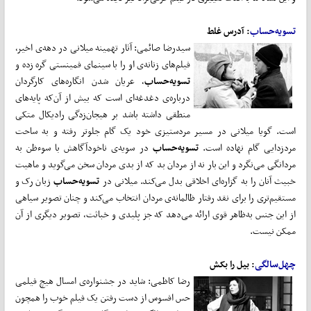
تسویه‌حساب
: آدرس غلط
سیدرضا صائمی: آثار تهمینه میلانی در دهه‌ی اخیر،
فیلم‌های زنانه‌ی او را با سینمای فمینستی گره زده و
تسویه‌حساب
، عریان شدن انگاره‌های کارگردان
درباره‌ی دغدغه‌ای است که بیش از آن‌که پایه‌های
منطقی داشته باشد بر هیجان‌زدگی رادیکال متکی
است. گویا میلانی در مسیر مردستیزی خود یک گام جلوتر رفته و به ساحت
مردزدایی گام نهاده است.
تسویه‌حساب
در سویه‌ی ناخودآگاهش با سوءظن به
مردانگی می‌نگرد و این بار نه از مردان بد که از بدی مردان سخن می‌گوید و ماهیت
خبیث آنان را به گزاره‌ای اخلاقی بدل می‌کند. میلانی در
تسویه‌حساب
زبان رک و
مستقیم‌تری را برای نقد رفتار ظالمانه‌ی مردان انتخاب می‌کند و چنان تصویر سیاهی
از این جنس به‌ظاهر قوی ارائه می‌دهد که جز پلیدی و خباثت، تصویر دیگری از آن
ممکن نیست.
چهل‌سالگی
: بیل را بکش
رضا کاظمی: شاید در جشنواره‌ی امسال هیچ فیلمی
حس افسوس از دست رفتن یک فیلم خوب را همچون