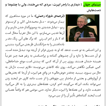
سینمای جهان
| دیداری با راجر ایبرت: مردی که می‌خندد، ولی با چشم‌ها و
دست‌هایش
(ترجمه‌ی شهزاد رحمتی):
ما در مورد مشاهیری که
بیمار می‌شوند - مثل محمدعلی کلی و کریستوفر
ریو - تمایل شدیدی به پرسوزوگداز شدن داریم و از
آن‌ها قدیس می‌سازیم. با این حال تقریباً محال است
که کنار راجر ایبرتی که برگ‌های آبی‌رنگ دفتر
یادداشتش را به سرانگشتان ظریفش می‌گیرد بنشینی
و این احساس به تو دست ندهد که او به چیزی فراتر از آن‌چه بود تبدیل شده است.
او آن دست‌ها را دارد و آن چشم‌های گشاده و پراحساسش به رغم همه چیز تقریباً
همیشه خندان هستند. روزی پس از آن‌که کسی که پیشش است موقع خداحافظی،
کمی غمگین نگاهش می‌کند، روی تکه کاغذی می‌نویسد: «لازم نیست دل‌تان به
حال من بسوزد. ببینید چه‌قدر خوش‌حالم.» در واقع هم ایبرت از آن‌جا که بخش‌هایی
از آرواره‌اش و بخشی از ساختار پسِ چهره‌اش را از دست داده کاری جز لبخند زدن
نمی‌تواند بکند. این‌که می‌گویند اخم کردن، عضله‌های بیش‌تری را به کار می‌گیرد
حقیقت دارد، و این عضله‌ها را ایبرت دیگر ندارد. حتی موقعی هم که واقعاً عصبانی
است لبخند گشاده‌اش تأثیر آن را از بین می‌برد