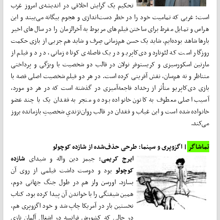
تحکیم یک گرایش اخلاقی در اندیشه‌ی امروز غرب
است؛ غربی که تمامیت خود را در خطر دست‌اندازی و هجوم بیگانه می‌بیند و این
هراس و تمایل مفرط برای ساختن فیلم‌های مربوط به آخرالزمان را در سال‌های اخیر
بارها شاهد بوده‌ایم. شاید یک حسن هم‌زمانی صِرف و شاید هم جزیی از بازی حکمت
روزگار است که لئوناردو دی‌کاپریو در یک فاصله‌ی کوتاه زمانی، در دو فیلم از
مارتین اسکورسیزی و کریستوفر نولان در قالب دو شخصیت با ویژگی و پرداختی
متناظر و نه هم‌سان، نقش‌ آفرینی کرده است. در هر دو فیلم شخصیت اصلی قصه با
بازی دی‌کاپریو متأثر از رخداد فاجعه‌آمیزی در گذشته است که در هر دو مورد،
آسیب اصلی معطوف به کانون خانواده بوده و منجر به فقدان یک یا چند عضو
خانواده شده است و این غیاب و فقدان در قالب روان‌نژندیِ شخصیتِ بازمانده بروز
می‌کند.
تماشاگر
| اگزوپری و سینما: طرحی حذف‌شده از شازده کوچولو
ایرج کریمی:
جیمز دین واله و شیدای
شازده
کوچولو
بود و دوست داشت فیلمی از روی آن
بسازد. اورسن ولز هم در طول جنگ جهانی دوم،
همین شیفتگی را با خواندن آن پیدا کرده بود. کتاب
نخستین بار در آمریکا چاپ شد و خود اگزوپری هم،
در حالی که کشورش فرانسه در اشغال آلمان نازی