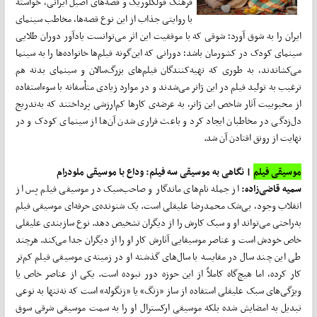
فرهنگ فولکلوریک و قصه‌های اصیل ایرانی، خواسته
با روایتی جذاب از این نوع قصه‌ها، مخاطب سینمای
ایران را به شوق آورد؛ شوقی که با موفقیت این اثر می‌توانست یادآور دوران طلایی
سینمای کودک در کشورمان باشد؛ دورانی که این‌گونه فیلم‌ها خانواده‌ها را به سینما
می‌کشاندند، به طوری که تهیه‌کنندگان فیلم‌های بزرگ‌سالان و سینمای بدنه هم
ترغیب به تولید فیلم در این ژانر می‌شدند و در موارد زیادی متأسفانه با سوءاستفاده
از محبوبیت آثار شاخص این ژانر، به عرضه‌ی کارها کم‌ارزشی پرداختند که به‌تدریج
دل‌زدگی در مخاطبان ایجاد کرد و باعث فراری شدن آن‌ها از سینمای کودک و در
نهایت از رونق افتادن آن شد.
موسیقی فیلم
| نگاهی به موسیقی سه فیلم: وداع با موسیقی ملودرام
سمیه قاضی‌زاده:
از جمله نام‌های ماندگار و صاحب‌سبک در موسیقی فیلم پس از
انقلاب وجود، بی‌شک محمدرضا علیقلی است. یک شنونده‌ی حرفه‌ای موسیقی فیلم
به‌راحتی می‌تواند او و سبک کارش را از دیگران تشخیص دهد. نوع سازبندی علیقلی
خاص خودش است و عناصر موسیقایی آثارش کار او را از دیگران جدا می‌کند. هرچند
طی این چند سال در مقایسه با سال‌های گذشته او در زمینه‌ی موسیقی فیلم کم‌تر
کار کرده، اما هیچ‌گاه کاملاً از این حوزه دور نبوده است. یکی از عناصر خاص یا
ویژگی‌های سبک علیقلی استفاده از ساز «زنگ» یا «زنگوله» است که نه‌تنها به نوعی
تبدیل به امضایش شده بلکه موسیقی ارکسترال او را به سمت موسیقی شرقی سوق