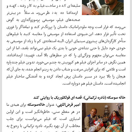
سلیقه‌ای که در ساخت فیلم به کار رفته، کهنه و
ازمدافتاده به نظر می‌رسد. مثلاً در بیش‌تر
صحنه‌های فیلم، موسیقی پرسوزوگدازی به گوش
می‌رسد که قرار است وجه ملودراماتیک داستان را پررنگ‌تر کند و تماشاگر را فوری
تحت تأثیر قرار دهد. این شیوه‌ی استفاده از موسیقی را مقایسه کنید با فیلم‌های
متأخر کارگردان‌های پیشروی سینمای ایران. البته استفاده‌ی کم یا زیاد از موسیقی به
خودی خود دلیل یا حتی نشانه‌ی خوبی یا بدی یک فیلم نمی‌تواند باشد، اما از این
مقایسه می‌توان مفهوم ویژگی‌ای را که در سطرهای بالا آمد، فهمید: ازمدافتاده.
همین نگرش در سایر اجزای فیلم هم کم‌وبیش به چشم می‌خورد. تدوین فیلم چندپاره
است و تلاشی که برای افزایش سرعت و شتاب دادن به ریتم انجام شده، به جای آن‌که
هیجان را بالا ببرد در مسیر داستان پرش ایجاد کرده و به آشفتگی ساختار فیلم
انجامیده است. داستان فیلم هم دوپاره است.
خاله سوسکه (نادره ترکمانی): قصه ای فولکلوریک با روایتی کند
امیر فرض‌اللهی:
عنوان
خاله‌سوسکه
برای همه‌ی ما
در هر مقطع سنی، خاطره‌انگیز است و این اولین
امتیازی است که فیلم می‌توانست برای جلب
مخاطب از آن بهره بگیرد. نادره ترکمانی با رجوع به