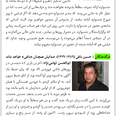
دایمی تشکیل دهیم و فیلم‌ها اگر تا دو ماه مانده به
جشنواره ارائه نشوند، مطلقاً پذیرفته نخواهند شد و حرف‌هایی از این دست. اما در
عمل کار به جایی می‌رسد که مدیر جشنواره «نوید» می‌دهد که اگر فیلمی تا روز
شروع جشنواره آماده نباشد، از پذیرفتن آن معذور خواهیم بود. البته کسانی که
سابقه‌ی حضور در جشنواره را دارند، حتی روی این حرف هم حساب نمی‌کنند. زمانی
که برگزارکنندگان جشنواره، در جدول روزهای نمایش، چند جای خالی می‌گذارند و
در آن جمله‌ی «بعداً اعلام می‌شود» را می‌نویسند، هیچ تضمینی وجود ندارد که
فیلمی هم که آماده نشده، از حضور در جشنواره محروم بماند.
درگذشتگان
| حسین باغی (۱۳۸۹-۱۳۲۹): صدایش همچنان «باغی» خواهد ماند
ابوالحسن تهامی‌نژاد:
آخرین باری که دیدمش در
روزهای پایانی فروردین ۸۹ بود که برای ضبط یک
آگهی به استودیوی آوا آمده بود. از اتاق ضبط بیرون
آمد، به او سلام کردم. با فروتنی همیشگی با همان
خوش‌رویی که از اولین دیدارمان به‌ یادم مانده بود
به طرفم دوید تا با من دست بدهد. دستش به‌شدت
می‌لرزید. با کمی لکنت زبان تبریک عید گفت و من هم متقابلاً به او تبریک گفتم.
کوشید دستش را در دستم بگذارد. من زودتر دستش را گرفتم و فشردم. و او پس از
خداحافظی زود از استودیو بیرون رفت.. اکنون او رفته، از بستر رنج و بیماری