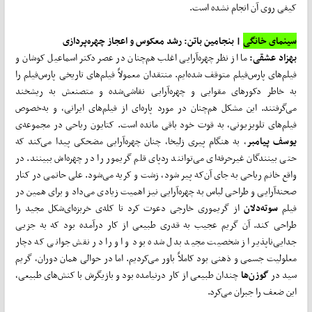
کیفی روی آن انجام نشده است.
سینمای خانگی
| بنجامین باتن: رشد معکوس و اعجاز چهره‌پردازی
بهزاد عشقی:
ما از نظر چهره‌آرایی اغلب هم‌چنان در عصر دکتر اسماعیل کوشان و
فیلم‌های پارس‌فیلم متوقف شده‌ایم. منتقدان معمولاً فیلم‌های تاریخی پارس‌فیلم را
به خاطر دکورهای مقوایی و چهره‌آرایی نقاشی‌شده و متصنعش به ریشخند
می‌گرفتند. این مشکل هم‌چنان در مورد پاره‌ای از فیلم‌های ایرانی، و به‌خصوص
فیلم‌های تلویزیونی، به قوت خود باقی مانده است. کتایون ریاحی در مجموعه‌ی
یوسف پیامبر
، به هنگام پیری زلیخا، چنان چهره‌آرایی مضحکی پیدا می‌کند که
حتی بینندگان غیرحرفه‌ای می‌توانند ردپای قلم گریمور را در چهره‌اش ببینند. در
واقع خانم ریاحی به جای آن‌که پیر شود، زشت و کریه می‌شود. علی حاتمی در کنار
صحنه‌آرایی و طراحی لباس به چهره‌آرایی نیز اهمیت زیادی می‌داد و برای همین در
فیلم
سوته‌دلان
از گریموری خارجی دعوت کرد تا کله‌ی خربزه‌ای‌شکل مجید را
طراحی کند. آن گریم عجیب به قدری طبیعی از کار درآمده بود که به جزیی
جدایی‌ناپذیر از شخصیت مجید بدل شده بود و او را در نقش جوانی که دچار
معلولیت جسمی و ذهنی بود کاملاً باور می‌کردیم. اما در حوالی همان دوران، گریم
سید در
گوزن‌ها
چندان طبیعی از کار درنیامده بود و بازیگرش با کنش‌های طبیعی،
این ضعف را جبران می‌کرد.