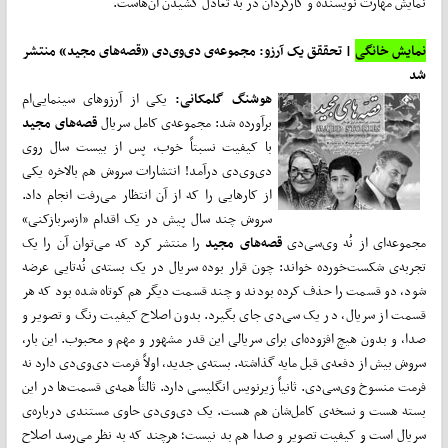
نمایش مهارت نویسنده و کارگردان در به تعادل کشیدن آ‌ن‌هاست.
نمایش خانگی
| تحققق یک آرزو: مجموعه‌ی دی‌وی‌دی‌ «قصه‌های مجید» منتشر
شد
هوشنگ گلمکانی:
یکی از آرزوهای سینمایی‌ام
برآورده شد: مجموعه‌ی کامل سریال
قصه‌های
مجید
با کیفیت نسبتاً خوب، پس از بیست سال روی
دی‌وی‌دی درآمد! انتشارات سروش هم بالاخره یکی
از کارهایی را که از آن انتظار می‌رفت انجام داد.
سروش چند سال پیش در یک اقدام «ازسربازکنی»
مجموعه‌ای از نُه وی‌سی‌دی
قصه‌های مجید
را منتشر کرد که می‌توان آن را یک
تجربه‌ی شکست‌خورده خواند: چون قرار بوده سریال در یک بسته‌ی نُه‌تایی عرضه
شود، دو قسمت را حذف کرده بودند و چند قسمت دیگر هم کوتاه شده بود که هر
قسمت از سریال، در یک سی‌دی جای بگیرد. بدون اصلاح کیفیت رنگ و تصویر و
صدا، و بدون هیچ افزوده‌ای برای سریالی این قدر مشهور و مهم و محبوب. این بار،
سروش بیش از دفعه‌ی قبل مایه گذاشته. بسته‌ی جدید، اولاً فرمت دی‌وی‌دی دارد نه
فرمت منسوخ وی‌سی‌دی. ثانیاً زیرنویس انگلیسی دارد. ثالثاً همه‌ی قسمت‌ها در این
بسته هست و نسخه‌ی کامل‌شان هم هست. یک دی‌وی‌دی حاوی مستندی درباره‌ی
سریال است و کیفیت تصویر و صدا هم بد نیست؛ هرچند که به نظر می‌رسد اصلاح