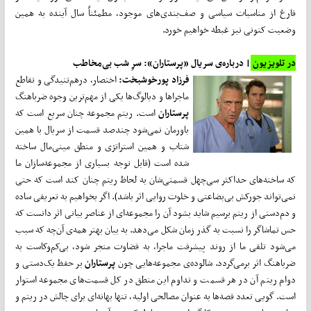
فارغ از مناسبات سیاسی و صف‌بندی‌های موجود، مطمئناً سال آینده به همین
وضعیت کنونی نیز غبطه خواهیم خورد.
در تلویزیون
| درباره‌ی سریال «پرستاران»: سرِ شب بی‌مخاطب
فرزاد پورخوشبخت:
اختصار، درهم‌تنیدگی و تقاطع
ماجراها و دیالوگ‌ها یکی از مهم‌ترین وجوه ضرباهنگ
پرستاران
است. ریتم مجموعه چنان سریع است که
باورمان نمی‌شود چندصد قسمت از سریال با همین
شتاب و همین استراتژی و منطق مینی‌مال ساخته
شده است (قابل توجه بسیاری از مجموعه‌سازان ما
که ساخته‌های حداکثر سی‌چهل قسمتی‌شان به لحاظ ریتم چنان کند است که حتی
نمی‌تواند جورکش بی‌بضاعتی و خلوت روایی اثر باشد). اگر بخواهیم به تعریفی ساده
و دم‌دستی از ریتم برسیم شاید بشود آن را مجموعه‌ای از عناصر بیانی اثر دانست که
حس تماشاگر را نسبت به گذر زمان شکل می‌دهد. به بیان بهتر همه‌ی آن‌چه که سبب
می‌شود تلقی ما از روند پیشرفت ماجرا، به قضاوت منجر شود، بی‌کم‌وکاست به
ضرباهنگ اثر برمی‌گردد. شالوده‌ی مجموعه‌هایی چون
پرستاران
بر حفظ یک‌دستی و
دوام ریتم آن در هر قسمت و تداوم این منطق در کل قسمت‌های مجموعه استوار
است. گویی تعدد قصه‌ها به عنوان مصالحی اولیه، تنها بهانه‌ای برای چالش در ریتم و