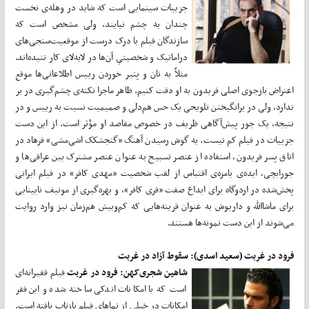
جزییات سینمایی است که شاید در وهله‌ی نخست
چندان به چشم نیایند، ولی مشخص است که
سازندگان فیلم با درک درست از موقعیت‌سنجی‌های
دراماتیک و شخصیتیِ آن‌ها در لابه‌لای کار تنیده‌اند.
مثلاً به نان و پنیر خوردن رییس اطلاعاتی‌ها موقع
اعتراض بازجوی اصلی فریدون به او دقت کنیم. ظاهر ماجرا نکته‌ی چشم‌گیری در بر
ندارد، ولی در برانگیختن تلویحی یک حس هم‌دلی و صمیمیت نسبت به رییس و در
نتیجه، یک‌ جور پیش‌آگاهی ظریف در خصوص مقاصد او مؤثر است. از این دست
جزییات در فیلم کم نیست. به گوش رسیدن آهنگ «گنجشکک اشی‌مشی» فرهاد در
اتاق پسر فریدون، استفاده از عنصر تسبیح به عنوان عنصر مشترک بین عراقی‌ها و
جورابچی، ایده‌ی بامزه‌ی اقتباس از لقب شخصیت «مهدی کافر» در فیلم ایرانی
پخش‌شده در اردوگاه برای ابداع صفت «فری کافر»، و بهره‌گیری از موتیف نابینایی
برای ماشا‌الله و داریوش به عنوان قرینه‌هایی که کم‌وبیش هم‌زمان نیز وارد روایت
می‌شوند از این دست نمونه‌ها هستند.
فرود در غربت (سعید اسدی): سقوط آزاد در غربت
شاهین شجری‌‌کهن: فرود در غربت
فیلم فقیرانه‌ای
است که با امکانات اندکی ساخته شده و این فقر
امکانات در خیلی از نماهای فیلم بازتاب یافته است.