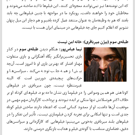
که این نوشته‌ها نیز نمی‌توانند معجزه‌ای کنند. این فیلم‌ها تا ابد ساخته می‌شوند و
مخاطبان خود را خواهند داشت. رویکرد ما در مواجهه با چنین فیلم‌هایی چه باید
باشد که هم به وظیفه‌مان به عنوان منتقد عمل کرده باشیم و هم دچار این میل پنهان
نشویم که اعلام کنیم جای چه فیلم‌هایی در سینمای ایران هست یا نیست.
طبقه‌ی سوم (بیژن میرباقری): خانه امن نیست
نیما عباس‌پور:
هنگام دیدن
طبقه‌ی سوم
در کنار
بازی تحسین‌برانگیز پگاه آهنگرانی و بازی متفاوت
مهناز افشار که بهترین بازی او تا امروز است، آن‌چه
بیش از همه جلب توجه می‌کند، میزانسن‌ها و
حرکت‌های پیچیده‌ی دوربین ‌ا‌ست که البته
غیرمنتظره نیست، چون میرباقری در فیلم‌های
کوتاهش هم همین وسواس را در فیلم‌سازی نشان داده بود. فیلم‌های کوتاه او بر
خلاف اکثر هم‌نسلانش تنها متکی بر ایده نبودند و پرداخت کارگردان سهم مهمی در
موفقیت آن‌ها داشت. او از معدود کسانی است که اعتقاد دارند ساختن فیلم کوتاه
جدی است و تنها امکانی برای تجربه کردن فیلم‌سازی نیست. تأثیر این تفکر را در
فیلم‌های بلند میرباقری به‌خوبی می‌بینیم؛ فیلم‌هایی که کارگردانی و میزانسن‌های
دقیق، فضاسازی متناسب با گونه‌ی فیلم و هدایت بازیگری درستی دارند.