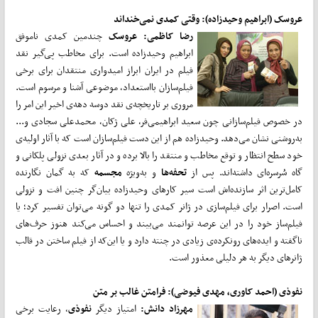
عروسک (ابراهیم وحیدزاده): وقتی کمدی نمی‌خنداند
رضا کاظمی:
عروسک
چندمین کمدی ناموفق
ابراهیم وحیدزاده است. برای مخاطب پی‌گیر نقد
فیلم در ایران ابراز امیدواری منتقدان برای برخی
فیلم‌سازان بااستعداد، موضوعی آشنا و مرسوم است.
مروری بر تاریخچه‌ی نقد دوسه دهه‌ی اخیر این امر را
در خصوص فیلم‌سازانی چون سعید ابراهیمی‌فر، علی ژکان، محمدعلی سجادی و...
به‌روشنی نشان می‌دهد. وحیدزاده هم از این دست فیلم‌سازان است که با آثار اولیه‌ی
خود سطح انتظار و توقع مخاطب و منتقد را بالا برده و در آثار بعدی نزولی پلکانی و
گاه سُرسره‌ای داشته‌اند. پس از
تحفه‌ها
و به‌ویژه
مجسمه
که به گمان نگارنده
کامل‌ترین اثر سازنده‌اش است سیر کارهای وحیدزاده بیان‌گر چنین افت و نزولی
است. اصرار برای فیلم‌سازی در ژانر کمدی را تنها دو گونه می‌توان تفسیر کرد؛ یا
فیلم‌ساز خود را در این عرصه توانمند می‌بیند و احساس می‌کند هنوز حرف‌های
ناگفته و ایده‌‌های رونکرده‌ی زیادی در چنته دارد و یا این‌که از فیلم ساختن در قالب
ژانرهای دیگر به هر دلیلی معذور است.
نفوذی (احمد کاوری، مهدی فیوضی): فرامتن غالب بر متن
مهرزاد دانش:
امتیاز دیگر
نفوذی
، رعایت برخی