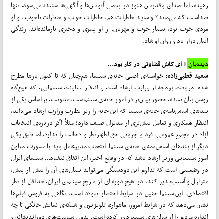
رهیده، اما صدای باقدرتش هنوز در بعضی آنونس‌ها و آگهی‌ها شنیده می‌شود. تنها
صداست که می‌ماند؟ و شاید خاطرات هم. خاطرات خوب و خاطرات ناخوب. و او
مردی خوب بود، بسیار خوب و مهربان. از او پسری و دختری بازمانده‌اند. زندگی
اینان دراز باد و روان او شاد.
دیده‌بان
| ای کاش قضاوتی در کار بود...
سعید قطبی‌زاده:
خواسته‌ی اصلی خانه‌ی سینما، هم‌چنان که تا کنون بارها مطرح
شده، دریافت بودجه از وزارت ارشاد است و انتظار معاونت سینمایی، که هیچ‌گاه
روشن بیان نشده، حضور بیش‌تر در امور خانه‌ی سینماست. معاونت، بر اساس یکی از
بندهای اساس‌نامه‌ی خانه‌ی سینما که این خانه را زیر نظارت وزارت ارشاد می‌داند،
انتظار همکاری و تعامل بیش‌تری از مدیران صنف دارد؛ مثلاً اگر درباره‌ی انتخابات
آزاد در مجمع عمومی، فرد یا جریانی حق اظهارنظر و دخالت را ندارد، اما طبق یکی
دیگر از بندهای اساس‌نامه‌ی خانه‌ی سینما، انتخاب مدیرعامل باید با مشورت معاون
امور سینمایی وزیر ارشاد باشد که در وقایع اخیر، این اتفاق نیفتاد... سینمای ایران
در وضعیتی است که تداوم این دودستگی می‌تواند بنیان‌های آن را بیش از پیش،
متزلزل و آسیب‌پذیر کند. در هیچ دوره‌ای از تاریخ سینمای ایران، حداقل از نظر
اقتصادی، این سینما چنین در شرایط احتضار نبوده است. نگاهی به فروش فیلم‌ها
نشان می‌دهد که در شرایط امروز، ماهواره، تلویزیون و شبکه‌ی نمایش خانگی تا چه
اندازه مردم را از سالن‌های سینما دور کرده است. بدون سیاست‌های دوراندیشانه و