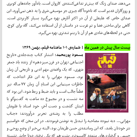
می‌دهد. صدای زنگ که بیش‌تر تداعی‌کننده‌ی کاروان است، یادآور جاده‌های کویری
و روزگاران قدیم است که ناخودآگاه چیزی جز موسیقی شرق را به ذهن نمی‌آورد. این
صدای خاص که علیقلی از آن در اکثر آثارش بهره می‌گیرد بسیار کاربردی است.
گاهی برای ساختن فضا و تم غربت در داستان از آن استفاده می‌کند، گاه برای کوچ.
حتی در لحظه‌های شادی هم از آن با ریتم تندتری بهره می‌گیرد.
بیست سال پیش در همین ماه
| شماره‌ی ۱۰۱ ماهنامه فیلم، بهمن
۱۳۶۹
مسعود پورمحمد:
انتشار کتاب چندجلدی «تاریخ
اجتماعی تهران در قرن سیزدهم» از زنده یاد جعفر
شهری، که یک واقعه‌ی مهم ادبی و تاریخی آن زمان
بود، مسعود مهرابی را به این فکر انداخت که
خاطرات سینمایی این استادِ آن زمان ۷۷ ساله نیز
قطعاً جالب است و باید ضبط و ربط شود، این بود که
سه نشست و در مجموع ده ساعت به گفت‌وگو با
ایشان گذشت و دست آخر، خود استاد با قلم‌شان
مطلب را به رشته‌ی تحریر درآوردند: «جناب
مهرابی... دبه نموده مصاحبه را تبدیل به نوشتن فرمودند، در این سخن که خواستیم
نثر خودتان باشد، که این رساننده‌ی حسن ظن‌شان بود، البته بی‌خبر از وضع روحی و
جسمی و گرفتاری‌های متعدد کامپیوتری پشت هم که یکی نرفته، دوتا جایش نشسته