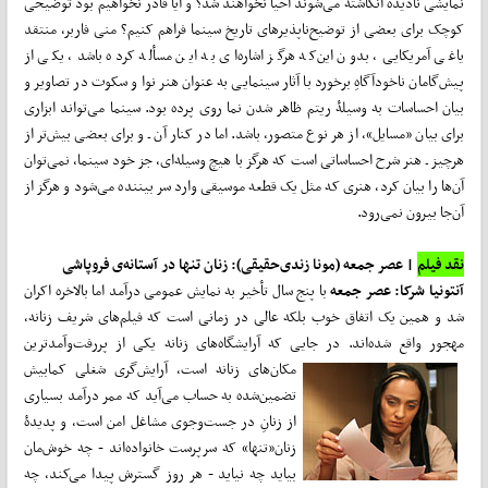
نمایشی نادیده انگاشته می‌شوند احیا نخواهند شد؟ و آیا قادر نخواهیم بود توضیحی
کوچک برای بعضی از توضیح‌ناپذیرهای تاریخ سینما فراهم کنیم؟ منی فاربر، منتقد
یاغی آمریکایی، بدون این‌که هرگز اشاره‌ای به این مسأله کرده باشد، یکی از
پیش‌گامان ناخودآگاهِ برخورد با آثار سینمایی به عنوان هنر نوا و سکوت در تصاویر و
بیان احساسات به وسیلۀ ریتم ظاهر شدن نما روی پرده بود. سینما می‌تواند ابزاری
برای بیان «مسایل»، از هر نوع متصور، باشد. اما در کنار آن ـ و برای بعضی بیش‌تر از
هرچیز ـ هنر شرح احساساتی است که هرگز با هیچ وسیله‌ای، جز خود سینما، نمی‌توان
آن‌ها را بیان کرد، هنری که مثل یک قطعه موسیقی وارد سر بیننده می‌شود و هرگز از
آن‌جا بیرون نمی‌رود.
نقد فیلم
| عصر جمعه (مونا زندی‌حقیقی): زنان تنها در آستانه‌ی فروپاشی
آنتونیا شرکا:
عصر جمعه
با پنج سال تأخیر به نمایش عمومی درآمد اما بالاخره اکران
شد و همین یک اتفاق خوب بلکه عالی در زمانی است که فیلم‌های شریف زنانه،
مهجور واقع شده‌اند. در جایی که آرایشگاه‌های زنانه یکی از پررفت‌وآمدترین
مکان‌های زنانه است، آرایش‌گری شغلی کمابیش
تضمین‌شده به حساب می‌آید که ممر درآمد بسیاری
از زنانِ در جست‌وجوی مشاغل امن است، و پدیدۀ
زنان«تنها» که سرپرست خانواده‌اند - چه خوش‌مان
بیاید چه نیاید - هر روز گسترش پیدا می‌کند، چه