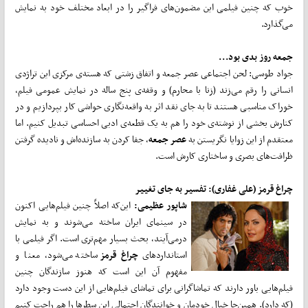
خوب که چنین فیلمی این مضمون‌های فراگیر را در ابعاد مختلف خود به نمایش
می‌گذارد.
جمعه روز بدی بود...
جواد طوسی: لحن اجتماعی عصر جمعه و اتفاق زشتی که هسته‌ی مرکزی این تراژدی
انسانی را رقم می‌زند (زنا با محارم) و وقفه‌ی پنج ساله در نمایش عمومی فیلم،
خوراک مناسبی هستند تا به جای نقد اثر به واقعه‌نگاری حواشی کار بپردازیم و در
کنارش بخشی از نوشته‌ی خود را هم به یک قطعه‌ی ادبی احساسی تبدیل کنیم. اما
معتقدم از این زوایا نگریستن به
عصر جمعه
، جفا کردن به سازنده‌اش و نادیده گرفتن
ظرافت‌های بصری و ساختاری کارش است.
چراغ قرمز (علی غفاری): تفسیر به جای تغییر
شاپور عظیمی:
این‌که اصلاً چنین فیلم‌هایی اکنون
در سینمای ایران ساخته می‌شوند و به نمایش
درمی‌آیند، بحث بسیار مهم‌تری است. اگر فیلمی با
استاندارد‌های
چراغ قرمز
ساخته می‌‌‌شود،‌ معنا و
مفهوم آن این است که هنوز سازندگان چنین
فیلم‌هایی باور دارند که تماشاگرانی برای تماشای فیلم‌هایی از این دست وجود دارد
(که دارد). همین‌جا خیال خودمان و خوانندگان احتمالی این سطر‌ها را هم راحت کنیم