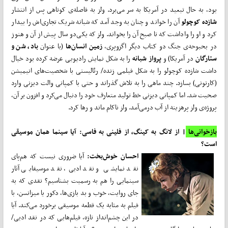
بود، به حال تبعید در آمریکا به سر می‌برد. ولز به فاصله‌ی کوتاهی پس از انتشار
شازده کوچولو
آن را خواند و چنان به وجد آمد که شبانه شریک تجاری‌اش را بیدار
کرد و او را واداشت که تا صبح آن را بخواند. ولز که یکی‌دو سال پیش از آن و هنوز
در بحبوحه‌ی جنگ دو کتاب دیگر اگزوپری،
زمین انسان‌ها
(با عنوان
باد، شن و
ستارگان
در آمریکا) و
پرواز شبانه
را به شکل نمایش رادیویی عرضه کرده بود خیال
داشت شازده کوچولو ‌را به شکل فیلمی زنده/ رئالیستی با شخصیت‌های انیمیشن
(کارتونی) بسازد. چند ماهی را به تلاش گذراند و حتی با کمپانی والت دیزنی وارد
صحبت شد. اما کمپانی دیزنی خط تولید متعارف خود را دنبال می‌کرد و افزون بر آن،
پروژه‌ی ولز پرهزینه از آب درمی‌آمد. ولز ناکام ماند و رها کرد.
بازخوانی‌ها
| از لانگ به کینگ، از فلینی به فاسی: آیا سینما همان موسیقی
است؟
احسان خوش‌بخت:
آیا ضروری نیست که هم‌پای
نقد نمایشی و نقد ادبی، نقد موسیقایی آثار
سینمایی را هم به رسمیت بشناسیم؟ نقدی که به
جای روایت، خوب و بد بازی‌ها، دکور یا میزانسن، با
فیلم به مثابه یک قطعه موسیقی برخورد می‌کند. آیا
در این چشم‌انداز تازه، فیلم‌هایی که در نقد ادبی/