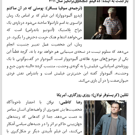
بازگشت به آینده: ده فیلم کنجکاوی‌برانگیز سال ۲۰۱۱
(ترجمه‌ی سوفیا مسافر): پوستی که در آن ساکنم
(پدرو آلمودووار): این فیلم که بر اساس یک رمان
فرانسوی به اسم تارانتولا ساخته می‌شود درباره‌ی یک
جراح پلاستیک (آنتونیو باندراس) است که
می‌خواهد انتقام هتک حرمت دخترش را بگیرد. در
رمان، این شخصیت عمل تغییر جنسیت انجام
می‌دهد که معلوم نیست در نسخه‌ی سینمایی هم خواهد بود یا نه، گرچه قطعاً این
یکی از موضوع‌های مورد علاقه‌ی آلمودووار است. آلمودوار در گفت‌وگویی با یک
روزنامه‌ی اسپانیایی، فیلمش را به گونه‌ی وحشت، منتسب کرده: «البته بدون جیغ و
وحشت». آلمودوار گفته این خشن‌ترین فیلمش است و باندراس نقش فردی
حیوان‌صفت را در آن بازی می‌کند.
تلقین (کریستوفر نولان): روزی روزگاری‌، آمریکا
رضا کاظمی:
نولان با احضار ناخودآگاه
شخصیت‌هایش تصویری از واهمه‌های انسان معاصر
به دست می‌دهد. جدا از کدهایی که ریشه‌های
جهان‌بینی حاکم بر اثر را در جنبه‌های سیاسی آشکار
می‌کنند، این فیلم تأییدی دیگر بر شکل‌گیری یا