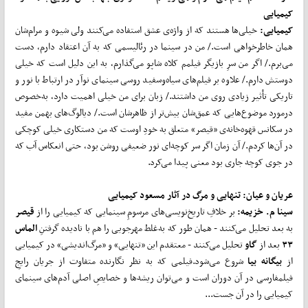
کیمیایی
کیمیایی:
خیلی‌ها هستند که از واژه‌ی عشق استفاده می‌کنند ولی شیوه و مرام‌شان
همان خاطرخواهی است./ من در سینما در رئالیسمی که به آن اعتقاد دارم، دست
می‌برم./ اگر من سرِ بازیگر فیلمم کلاه شاپو می‌گذارم، به این دلیل است که خیلی
دوستش دارم./ علاوه بر فیلم‌های سیاه‌وسفید روسی سینمای نوآر در ارتباط با نور و
تاریکی تأثیر زیادی روی من داشتند./ زبان برای من خیلی اهمیت دارد، به‌خصوص
درمورد موضوع‌هایی که عمق‌شان بیش‌تر از ظاهرشان است./ دیالوگ‌های بهمن مفید
در سکانس قهوه‌خانه‌ی «قیصر» متعلق به خودِ اوست که من دستکاری خیلی کوچکی
در آن‌ها کردم./ آن زمان اگر سر کوچه‌ای نور ضعیفی روشن بود، حتی انعکاس آب که
در جوی کوچه جاری بود معنی پیدا می‌کرد.
عریان و عیان: تنهایی و مرگ در آثار مسعود کیمیایی
سینا م. خزیمه:
بر خلافِ تاریخ‌نویسی‌های مرسومِ سینمایی که کیمیایی را از
قیصر
به بعد تحلیل می‌کنند - ‌همان طور که به‌غلط مهرجویی را هم با نادیده گرفتنِ
الماس
۳۳
بعد از
گاو
تحلیل می‌کنند - معتقدم این «تنهایی» و «مرگ‌اندیشی» در کیمیایی
از
بیگانه بیا
شروع می‌شود.فیلمی که به نظر نگارنده متفاوت از جریان رایجِ
فیلمفارسی در آن دوران است و می‌توان ریشه‌ها و خصایصِ اصلی آدم‌های سینمای
کیمیایی را در آن جست...