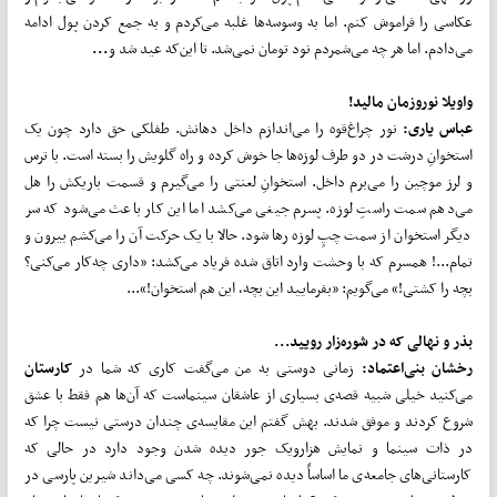
عکاسی را فراموش کنم. اما به وسوسه‌ها غلبه می‌کردم و به جمع کردن پول ادامه
می‌دادم. اما هر چه می‌شمردم نود تومان نمی‌شد. تا این‌که عید شد و
...
واویلا نوروزمان مالید!
عباس یاری:
نور چراغ‌قوه را می‌اندازم داخل دهانش. طفلکی حق دارد چون یک
استخوانِ درشت در دو طرف لوزه‌ها جا خوش کرده و راه گلویش را بسته است. با ترس
و لرز موچین را می‌برم داخل. استخوانِ لعنتی را می‌گیرم و قسمت باریکش را هل
می‌دهم سمت راستِ لوزه. پسرم جیغی می‌کشد اما این کار باعث می‌شود که سر
دیگر استخوان از سمت چپِ لوزه رها شود. حالا با یک حرکت آن را می‌کشم بیرون و
تمام...! همسرم که با وحشت وارد اتاق شده فریاد می‌کشد: «داری چه‌کار می‌کنی؟
بچه را کشتی!» می‌گویم: «بفرمایید این بچه، این هم استخوان!»...
بذر و نهالی که در شوره
زار رویید...
رخشان بنی‌اعتماد:
زمانی دوستی به من می‌گفت کاری که شما در
کارستان
می‌کنید خیلی شبیه قصه‌ی بسیاری از عاشقان سینماست که آن‌ها هم فقط با عشق
شروع کردند و موفق شدند. بهش گفتم این مقایسه‌ی چندان درستی نیست چرا که
در ذات سینما و نمایش هزارویک جور دیده شدن وجود دارد در حالی که
کارستانی‌های جامعه‌ی ما اساساً دیده نمی‌شوند. چه کسی می‌داند شیرین پارسی در