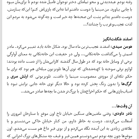
رفته بودم عیددیدنی و محو تماشای دختر نوجوان فامیل شده بودم تا برای‌مان میوه
یا چایی بیاورد. من سینما را دوست داشتم اما نه‌این‌که بازی‌اش کنم! ‌این‌که بسازمش.
دوست داشتم بدانم پشت این صحنه‌ها چه خبر است و چه‌گونه می‌شود به مردم این
لذت عجیب‌وغریب را چشاند؟...
اسفند شگفت
انگیز
هومن سیدی:
اسفند عجیب‌ترین ماه سال بود. شکل خانه باید تغییر می‌کرد. مادر
اسمش را می‌گذاشت خانه‌تکانی... ولی در حقیقت این خانه‌تکانی به معنای آوارگی
برخی از وسایل خانه بود که در طول سال گذشته کارایی‌شان را از دست داده بودند؛
لوازم برقی سوخته یا کهنه‌شده‌ای که توی آن‌ها تلویزیون مبله‌ای هم بود که برای ما
حکم تکه‌ای از موزه‌ی معصومیت سینما را داشت. تلویزیونی که
ارتش سری
و
گرگ
ها
را بدون رنگ پخش کرده بود و حالا دیگر توی خانه جایی برایش نبود یا
اسباب‌بازی‌هایی که حکم اخراج‌شان با بزرگ‌تر شدن ما بچه‌ها صادر می‌شد...
آن وقت
ها...
نادر داودی:
وقتی ماشین‌های سنگین خیابان تاجِ اون موقع یا ستارخانِ امروزی را
آسفالت می‌کردند، درست به خاطر دارم. من کنار خیابانِ خاکی می‌نشستم و با
علاقه‌ی زیادی به این آینده نگاه می‌کردم و از بوی قیرِ داغ هم مست می‌شدم. اون
موقع‌ها چون بچه بودم نمی‌دونستم همین قیر و قیف چه مشکل‌های بزرگ اجرایی که