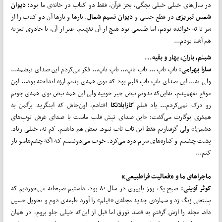
در سال‌های خیلی خیلی بچگی، بجز قرآن، فقط دو کتاب در خانه‌ی ما بود؛
دیوان
شمس تبریزی
در قطع جیبی و
دیوان نسیم شمال
. بارها و بارها آن دو کتاب را از
سر تا ته خوانده بودم، اما طبیعی بود هیچ از آن نفهمم. غیر از آن، با جادوی تعزیه
هم آشنا بودم...
شبنم، باران، بهار و بقیه...
سارا بهرامی:
تاپ تاپ ... تاپ تاپ... تاپ تاپ... فکر می‌کردم این صدای نبضمه...
ولی نه... این صدای تاپ تاپ قلبم بود که توی همه‌ی بدنم لرزه انداخته بود... اون
موقع نفهمیدم. نه‌این‌که ندونم نبض چیز خوبیه ولی این همه نبض توی همه‌ی جونم
رو درک نمی‌کردم... یاد فیلم
کازابلانکا
افتادم، اون‌جاش که اینگرید برگمن به
همفری بوگارت می‌گفت: «این صدای تپش قلب ماست یا صدای غرش توپ‌های
دشمن!» ولی گرفتاریم فقط این تاپ تاپ نبود. بغض هم داشتم. کم نه، خیلی زیاد.
پشت چشمم و کناره‌های سرم درد می‌کرد. خوب می‌دونستم که اگه چشم‌هامو باز
کنم...
ماجراهای ما و «فعالیت
فراطبیعی»
کوثر آوینی:
صبح یک روز پاییزی در سال ۸۰ بود. داشتیم صبحانه می‌خوردیم که
پستچی زنگ زد و شماره‌ی جدید مجله‌ی «فیلم» را آورد طبقه‌ی دوم و تحویل حسین
داد. مجله را ازش گرفتم به قصد تورق اما قبل از این‌که خیلی جلو بروم، در همان