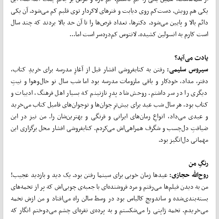
یکی هم رویش. دست‌کم روی دیابت و فنرهای لاکردار توی قلبم کم می‌شود. آن یکی
دائم بالا و پایین می‌شود. دکتر‌ها، تعداد قرص‌ها را تا آن حد بالا بردند که چند سال
است کارم به انسولین کشیده. لانتوس کم‌دردسر است اما...
یادت می‌آید؟
سیروس سلیمی:
رفتن به کتابفروشی افشار قبل از آغازِ مدرسه برای خریدِ کتاب،
دفتر، مداد، خودکار و باقی ملزومات مدرسه بود اما شب سال نو حال‌وهوا و نیتِ
دیگری را در سر داشتم. روحش شاد پدرِ نازنینم که بسیار اهل فرهنگ، ادبیات و
کتاب بود، هر سال شب عید برای بیش‌ترِ جوان‌ها و نوجوان‌های فامیل کتاب می‌خرید
و عیدی می‌داد، انواعِ رمان‌های ایرانی و فرنگی و بهترین‌شان را. من نیز در این
ضیافتِ دل‌چسب و شگرف همراهی‌اش می‌کردم. کتابفروشی افشار محل برگزاری این
مهمانی دل‌انگیز بود.
رنگِ من
روح‌الله حجازی:
عیدها زمان خوبی برای سینما رفتن بود. یک دید و بازدید عجیب!
من به دیدن فیلم‌ها می‌رفتم و مرد فروشنده‌ای با جعبه‌ی چوبی‌اش که پر از تخمه‌های
بسته‌بندی‌شده و ساندویچ کالباس بود در وسط سالن راه می‌افتاد و من ازش تخمه
می‌خریدم. تخمه ژاپنی را می‌شکستم و به پرده‌ی نقره‌ای چشم می‌دوختم انگار که