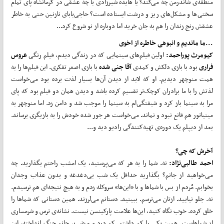
منطقه‌ی شاندرمن چه می‌کند؟ یا هایده شیرزادی با چه عشقی در کرمانشاه پای تمام
سختی‌ها و مشکل‌های ریز و درشت ایستاده است؟ حاجی‌بابای نازنین حتی به خاطر
عشقش رنج زندان را هم به جان خرید اما دوباره از نو شروع کرد...
...ما ماندیم و انبوهی خاطره از اخوی
کیومرث پوراحمد:
اولین فیلم‌های سینمایی که در زندگی دیدم، فیلم رنگی
عروس
فراری
بود با بازی دلکش و کمدی
آقا جنی شده
با بازی اصغر تفکری. این فیلم‌ها را به
همت منوچهر دیدیم. او که لابد از دیدن آن‌ها بسیار لذت برده بود می‌خواست
لذتش را با ما برادران کوچک‌تر تقسیم کرده باشد و دیدن همان دو فیلم بود که پای
مرا به سینما باز کرد و شیفتگی‌ام به سینما را موجب شد و دامن زد. اما منوچهر به
مینیاتور هم قانع نبود و نماند. می‌خواست هر جور شده خودش را به بازیگری برساند.
بعد از دیپلم یک دوره‌ی تهیه‌کنندگی رادیو دید و...
آخرش که چی؟
احمد طالبی‌نژاد:
نه. شما را به هر که می‌پرستید، یک امشب راحتم بگذارید. چه
می‌خواهید از جانم؟ بگذارید حداقل یک شب بی‌دغدغه و بدون عذاب وجدان
بخوابم. مٌردم از بس با شما‌ها و با «این‌ها» سروکله زدم و به هیچ نتیجه‌ای هم نرسیدم.
نه. جلو نیایید. ازتان می‌ترسم. ببینید. دستانم می‌لرزند. همین دستانی که شما‌ها را
خلق کرده. خوب نگاه کنید، این‌ها علامت پارکینسن نیست. نشانه‌ی ترس و شرمساری
از شماهاست. همین یکی را کم داشتم. کم درد و مرض بر جانم چنگ انداخته، این