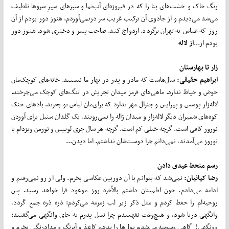
رنگ خاک و خشت‌های بنا را که در فیروزه‌ای آب‌نما و سبز‌های سیرِ سروها تلطیف
می‌شد می‌دیدم و از جادوی آن ترکیب غریب سر درنمی‌آوردم. هنوز دور بودم از آن
روز که عباس به تهران برگردد. ازدواج کند. صاحب پسر و دختری شود. هنوز دور
بودم از...
از لاله
زار تا بهارستان
ابراهیم حقیقی:
سال‌هاست که مادر و پدر در بهار ما نیستند. خانه‌های کوچک‌مان
حوض و حیاط ندارد. ماهی‌های قرمز میدان تجریش در تنگ‌های کوچک می‌چرخند.
لاله‌زار پوشش و پیرایش و جنرال مهر ندارد که برای‌مان لباس نو بخرند. بادهای خنک
کوه‌های شمیران دیگر لاله‌زار و میدان ژاله را نمی‌روبند. یک گلدان سنبل برای آوردن
نوروز کافی است. گرچه خیلی کم است. گرچه هر سال جری لوییس و نورمن ویزدام با
نوروز می‌آمدند، نمی‌دانم چرا دوست‌شان نداشتم. اما دیدن...
رسم منحط عیدی دادن
رضا کیانیان:
نمی‌شد که بتوانم با آن دوربین عکاسی بخرم. ولی از رو نمی‌رفتم و
ادامه می‌دادم، چون اطمینان داشتم بالأخره روز موعود فرا خواهد رسید. پس
روحیه‌ام را حفظ کردم و مثل ذکر زیر لب زمزمه می‌کردم: ذره ذره جمع گردد،
وانگهی دریا شود، و هیچ‌وقت نفهمیدم چرا نسل پدرم به جای وانگهی می‌گفتند:
وونگهی! گاهی وسوسه می‌شدم پول‌ها را بدهم کاغذ و آبرنگ و مدادرنگی بخرم و