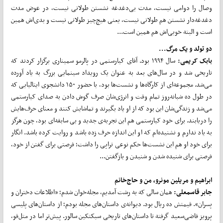
وصال را دوامی نیست، مدت بی‌دغدغه نشستن طولانی نیست، در عوض مدت
دغدغه‌دار نشستن هم طولانی نیست، یعنی هیچ‌چیز طولانی نیست و بدی‌اش همین
است و البته خوبی‌اش هم همین است...
دو تولد و یک مرگ...
بابک کریمی:
سال ۱۹۹۴ بود. آقای کیارستمی در پالرمو سمیناری برگزار کردند که
تاریخی شد و در سال‌های بعد به عنوان یک رویداد سینمایی بزرگ به یاد آورده
می‌شد. مجموعه‌ای از کارگاه‌ها و نشست‌ها بود، با حضور ۱۵۰ دانشجوی ایتالیایی که
در طول ده شبانه‌روز تمام وقت و انرژی‌شان صرف گوش دادن به صدای کیارستمی
می‌شد و زندگی‌شان این بود که از او یاد بگیرند و تماشایش کنند و معنای حرف‌هایش
را دریابند. برای خود کیارستمی هم این تجربه‌ی جدید و بی سابقه‌ای بود، چون هرگز
به یاد ندارم و نشنیده‌ام که او این اندازه حرف زده باشد و روایت کرده باشد. انگار
برای خود او هم این نشست‌ها حکم نوعی تراپی را داشت؛ فرصتی برای گفتن از خود،
فرصتی برای شنیده شدن و شنیدن و بازگفتن...
ابراهیم و مریلین مونرو، من و حاج‌خانم
جابر قاسمعلی:
همان سالی که به رشت آمدیم، مجله‌خوان شدم؛ «اطلاعات دختران و
پسران». قیمتش ده ریال بود. دیوانه‌ی داستان‌های مجله بودم؛ از داستان‌های پلیسی
پرویز قاضی‌سعید گرفته تا داستان‌های تاریخی سبکتکین سالور. پیش‌تر اما در متل‌قو،