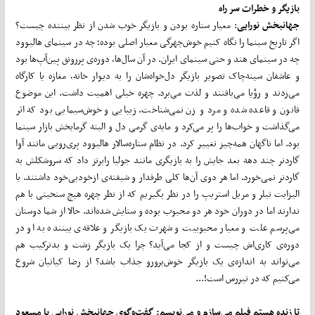
بازیگر و خطرات سر راه
جهانبخش نورایی
: معیار ستاره بودن و بازیگر خوب شدن از نظر بیننده چیست؟
اگر تاریخ سینما را نگاه کنیم خوش‌چهرگی معیار اصلی بوده؛ چه در سینمای هالیوود
چه در سینمای هند و حتی سینمای ایران. در آن سال‌ها، دوره‌ی پررونق پین‌آپ‌ها بود
و عاشقان سینه‌چاک تصویر بازیگر دل‌خواه‌شان را به دیوار خانه، مغازه یا کارگاه
می‌زدند و رؤیا می‌بافتند و لذت می‌برد. چهره خیلی اهمیت داشت. این موضوع
قانون و قاعده شده و مرد و زن نمی‌شناخت. زیبایی و خوش‌سیمایی بود که اثر
می‌گذاشت و خواب‌ها را پر می‌کرد و مایه‌ی گرمی دل و البته گرمابخش بازار سینما
بود. اما ناگهان همه‌چیز تغییر کرد. در نظام ستاره‌سالار هالیوود پری‌رویی مانند آوا
گاردنر چند دهه بعد جایش را به بازیگری مانند جولیا رابرتز داد که سروشکلش به
گاردنر نمی‌خورد. اما هر دوی آن‌ها کلی طرفدار و شیفته‌ی ازخودبی‌خود داشتند. یا
الیزابت تیلر و مریل استریپ را در نظر بگیریم که از نظر چهره هیچ سنخیتی با هم
ندارند اما در دوران خود هر دو محبوب بوده و ستایش شده‌اند. حالا از شما دوستان
می‌پرسم علت و معیار محبوبیت و شهرت یک بازیگر و علاقه‌ی بیننده به او در
دوره‌ی کاری‌اش چیست و از کجا می‌آید؟ چرا یک بازیگر زشت و بدترکیب هم
می‌تواند به اندازه‌ی یک بازیگر خوش‌برورو جذاب باشد؟ از رضا کیانیان شروع
می‌کنیم که در تیررس است!...
تا زنده هستم فیلم می
سازم و می
نویسم: گفت
وگوی جهانبخش نورایی با مسعود