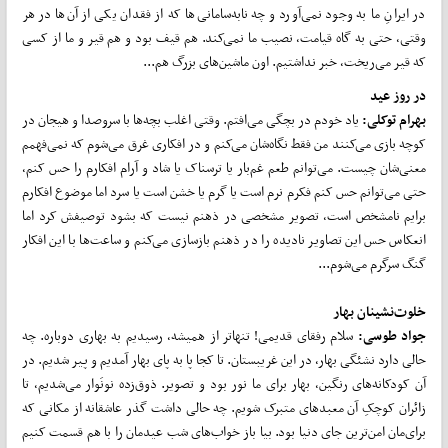
در ایرانِ ما به وجود نمی‌آورد و چه نابه‌سامانی‌ها که از فقدان یکی از آن‌ها در هر
وقتی، حتی به گاه قیامت، نصیب ما نمی‌کند. هم قیف بود و هم قیر و ما از کسی
که قیر می‌ریخت، خبر نداشتیم. اون ماشین‌های بزرگ هم...
در روز عید
بهرام توکلی:
یاد خودم در بچگی می‌افتم. وقتی اغلب بچه‌ها با سروصدا و هیجان در
کوچه بازی می‌کنند من فقط نگاه‌شان می‌کنم و در افکاری غرق می‌شوم که نمی‌فهمم
معنی‌شان چیست. می‌توانم طعم غم‌بار یا ترسناک یا شاد و آرام افکارم را حس کنم،
حتی می‌توانم حس کنم فکرم نرم است یا گرم یا خشن است یا سرد اما موضوع افکارم
برایم نامشخص است، تصویر مشخصی در ذهنم نیست که بشود توصیفش کرد اما
انعکاس حس این تصاویر نادیده را در ذهنم بازسازی می‌کنم و ساعت‌ها با این افکار
گنگ سرگرم می‌شوم...
خلوت
نشینان بهار
جواد طوسی:
سلام رفقای قدیمی! تنهاتر از همیشه، رسیدیم به بهاری دوباره. چه
حالی دارد نشئگی بهار، در این غریبستان. تا کجا پا به پای بهار آمدیم و پیر شدیم. در
آن کودکانه‌های رنگین، بهار برای ما نور بود و تصویر. ذوق‌زده نونَوار می‌شدیم، تا
زائران کوچکِ آن معبدهای متبرک شویم. چه حالی داشت گذر عاشقانه از مکانی که
برای‌مان امن‌ترین جای دنیا بود. بیا باز خواب‌های شب عیدمان را با هم قسمت کنیم