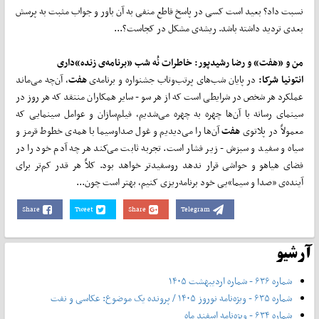
نسبت داد؟ بعید است کسی در پاسخ قاطع منفی به آن باور و جواب مثبت به پرسش
بعدی تردید داشته باشد. ریشه‌ی مشکل در کجاست؟...
من و «هفت» و رضا رشیدپور: خاطرات نُه شب «برنامه‌ی زنده»داری
انتونیا شرکا:
در پایان شب‌های پرتب‌وتاب جشنواره و برنامه‌ی
هفت
، آن‌چه می‌ماند
عملکرد هر شخص در شرایطی است که از هر سو - سایر همکاران منتقد که هر روز در
سینمای رسانه با آن‌ها چهره به چهره می‌شدیم، فیلم‌سازان و عوامل سینمایی که
معمولاً در پلاتوی
هفت
آن‌ها را می‌دیدیم و غول صداوسیما با همه‌ی خطوط قرمز و
سیاه و سفید و سبزش - زیر فشار است. تجربه ثابت می‌کند هر چه آدم خود را در
فضای هیاهو و حواشی قرار ندهد روسفیدتر خواهد بود. کلاً هر قدر کم‌تر برای
آینده‌ی «صدا و سیما»یی خود برنامه‌ریزی کنیم، بهتر است چون...
Share
Tweet
Share
Telegram
آرشیو
شماره ۶۳۶ - شماره اردیبهشت ۱۴۰۵
شماره ۶۳۵ - ویژه‌نامه نوروز ۱۴۰۵ / پرونده یک موضوع: عکاسی و نفت
شماره ۶۳۴ - ویژه‌نامه اسفند ماه