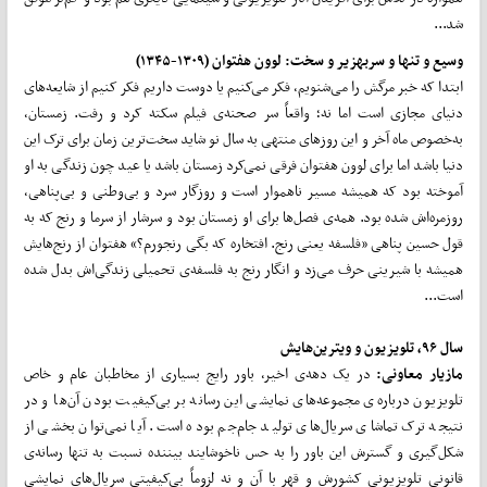
شد...
وسیع و تنها و سربه
زیر و سخت: لوون هفتوان (۱۳۰۹-۱۳۴۵)
ابتدا که خبر مرگش را می‌شنویم، فکر می‌کنیم یا دوست داریم فکر کنیم از شایعه‌های
دنیای مجازی است اما نه؛ واقعاً سر صحنه‌ی فیلم سکته کرد و رفت. زمستان،
به‌خصوص ماه آخر و این روزهای منتهی به سال نو شاید سخت‌ترین زمان برای ترک این
دنیا باشد اما برای لوون هفتوان فرقی نمی‌کرد زمستان باشد یا عید چون زندگی به او
آموخته بود که همیشه مسیر ناهموار است و روزگار سرد و بی‌وطنی و بی‌پناهی،
روزمره‌اش شده بود. همه‌ی فصل‌ها برای او زمستان بود و سرشار از سرما و رنج که به
قول حسین پناهی «فلسفه یعنی رنج. افتخاره که بگی رنجورم؟» هفتوان از رنج‌هایش
همیشه با شیرینی حرف می‌زد و انگار رنج به فلسفه‌ی تحمیلی زندگی‌اش بدل شده
است...
سال ۹۶، تلویزیون و ویترین
هایش
مازیار معاونی:
در یک دهه‌ی اخیر، باور رایج بسیاری از مخاطبان عام و خاص
تلویزیون درباره‌ی مجموعه‌های نمایشی این رسانه بر بی‌کیفیت بودن آن‌ها و در
نتیجه ترک تماشای سریال‌های تولید جام‌جم بوده است. آیا نمی‌توان بخشی از
شکل‌گیری و گسترش این باور را به حس ناخوشایند بیننده نسبت به تنها رسانه‌ی
قانونی تلویزیونی کشورش و قهر با آن و نه لزوماً بی‌کیفیتی سریال‌های نمایشی