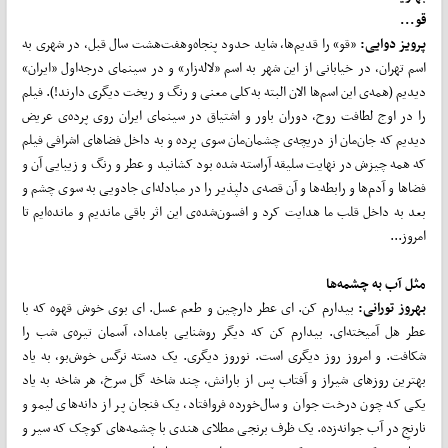
قو...
پرویز دوایی:
«قو» را قدیم‌ها، شاید حدود پنجاه‌و‌هفت‌هشت سال قبل، در شهری به
اسم تهران، در خیابانی از این شهر به اسم «لاله‌زار» و در سینمای درجه‌اول «ایران»
دیدیم (همه‌ی این اسم‌ها الان البته به‌کلی معنی و رنگ و ریخت دیگری دارند!). فیلم
را در اوج لطافت روح، دوران باور و اشتیاق در سینمای ایران روی پرده‌ی عریض
دیدیم که جان‌مان از دریچه‌ی چشمان‌مان سوی پرده و به داخل فضاهای اشرافی فیلم
که همه ‌چیزش در نهایت سلیقه آراسته شده بود کشانید و عطر و رنگ و زیبایی آن و
فضاها و آدم‌ها و رابطه‌ها و آن قصه‌ی دلپذیر را در مبادله‌ای جادویی به سوی چشم و
بعد به داخل قلب ما هدایت کرد و افسون‌شده‌ی این اثر باقی ماندیم و مانده‌ایم تا
امروز...
مثل آب به چشمه
ها
بهروز تورانی:
بیدارم کن. ای عطر دارچین و طعم عسل. ای بوی خوش قهوه که با
عطر هل آمیخته‌ای. بیدارم کن که دیگر روشنایی بامداد، آسمان تیره‌ی شب را
شکافت. و امروز روز دیگری است. نوروز دیگری. یک دسته نرگس خوش‌بو، به یاد
بهترین روزهای شیراز و آفتاب پس از بارانش، ‌چند شاخه گل سرخ، هر شاخه به یاد
یکی که چون درخت جوان و سال‌خورده فروافتاد، یک فنجان پر از دانه‌های لیمو و
نارنجِ در آب جوانه‌زده. یک ظرف برنجی مطلای هندی با چشمه‌های کوچک که سیر و