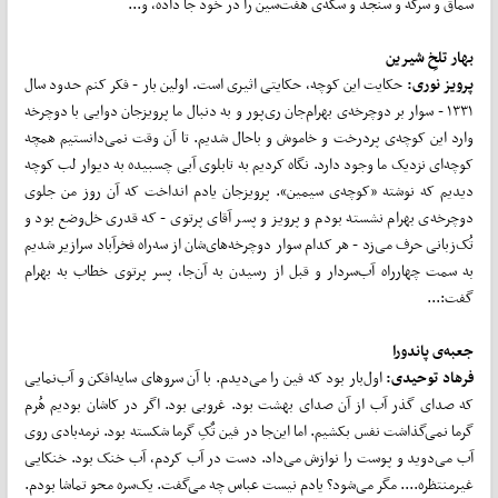
سماق و سرکه و سنجد و سکه‌ی هفت‌سین را در خود جا داده، و...
بهار تلخِ شیرین
پرویز نوری:
حکایت این کوچه، حکایتی اثیری است. اولین بار - فکر کنم حدود سال
۱۳۳۱ - سوار بر دوچرخه‌ی بهرام‌جان ری‌پور و به دنبال ما پرویزجان دوایی با دوچرخه
وارد این کوچه‌ی پردرخت و خاموش و باحال شدیم. تا آن وقت نمی‌دانستیم همچه
کوچه‌ای نزدیک ما وجود دارد. نگاه کردیم به تابلوی آبی چسبیده به دیوار لب کوچه
دیدیم که نوشته «کوچه‌ی سیمین». پرویزجان یادم انداخت که آن روز من جلوی
دوچرخه‌ی بهرام نشسته بودم و پرویز و پسر آقای پرتوی - که قدری خل‌وضع بود و
تُک‌زبانی حرف می‌زد - هر کدام سوار دوچرخه‌های‌شان از سه‌راه فخرآباد سرازیر شدیم
به سمت چهارراه آب‌سردار و قبل از رسیدن به آن‌جا، پسر پرتوی خطاب به بهرام
گفت:...
جعبه‌ی پاندورا
فرهاد توحیدی:
اول‌بار بود که فین را می‌دیدم. با آن سروهای سایه‌افکن و آب‌نمایی
که صدای گذر آب از آن صدای بهشت بود. غروبی بود. اگر در کاشان بودیم هُرم
گرما نمی‌گذاشت نفس بکشیم. اما این‌جا در فین تٌکِ گرما شکسته بود. نرمه‌بادی روی
آب می‌دوید و پوست را نوازش می‌داد. دست در آب کردم، آب خنک بود. خنکایی
غیرمنتظره.... مگر می‌شود؟ یادم نیست عباس چه می‌گفت. یک‌سره محو تماشا بودم.