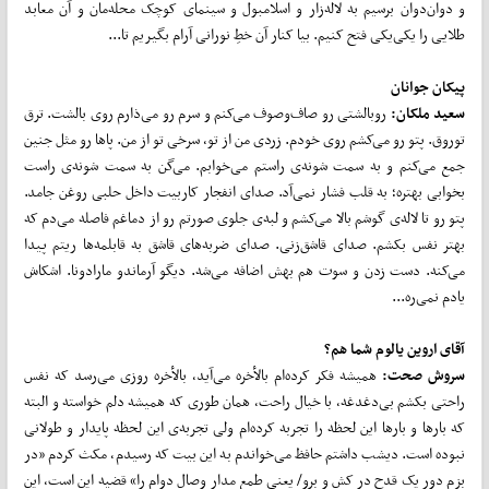
و دوان‌دوان برسیم به لاله‌زار و اسلامبول و سینمای کوچک محله‌مان و آن معابد
طلایی را یکی‌یکی فتح کنیم. بیا کنار آن خطِ نورانی آرام بگیریم تا...
پیکان جوانان
سعید ملکان:
روبالشتی رو صاف‌وصوف می‌کنم و سرم رو می‌ذارم روی بالشت. ترق
توروق. پتو رو می‌کشم روی خودم. زردی من از تو، سرخی تو از من. پاها رو مثل جنین
جمع می‌کنم و به سمت شونه‌ی راستم می‌خوابم. می‌گن به سمت شونه‌ی راست
بخوابی بهتره؛ به قلب فشار نمی‌آد. صدای انفجار کاربیت داخل حلبی روغن جامد.
پتو رو تا لاله‌ی گوشم بالا می‌کشم و لبه‌ی جلوی صورتم رو از دماغم فاصله می‌دم که
بهتر نفس بکشم. صدای قاشق‌زنی. صدای ضربه‌های قاشق به قابلمه‌ها ریتم پیدا
می‌کنه. دست زدن و سوت هم بهش اضافه می‌شه. دیگو آرماندو مارادونا. اشکاش
یادم نمی‌ره...
آقای اروین یالوم شما هم؟
سروش صحت:
همیشه فکر کرده‌ام بالأخره می‌آید، بالأخره روزی می‌رسد که نفس
راحتی بکشم بی‌دغدغه، با خیال راحت، همان طوری که همیشه دلم خواسته و البته
که بارها و بارها این لحظه را تجربه کرده‌ام ولی تجربه‌ی این لحظه پایدار و طولانی
نبوده است. دیشب داشتم حافظ می‌خواندم به این بیت که رسیدم، مکث کردم «در
بزم دور یک قدح در کش و برو/ یعنی طمع مدار وصال دوام را» قضیه این است، این