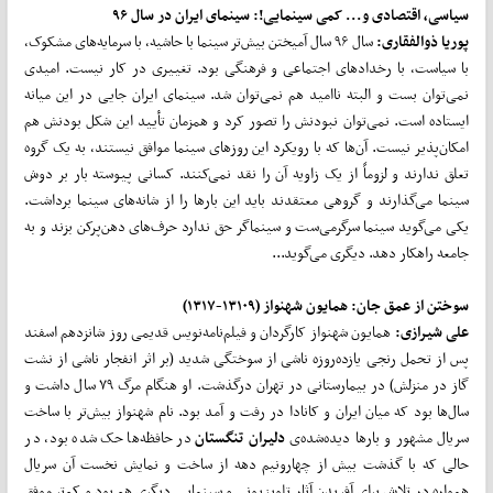
سیاسی، اقتصادی و... کمی سینمایی!: سینمای ایران در سال ۹۶
پوریا ذوالفقاری:
سال ۹۶ سال آمیختن بیش‌تر سینما با حاشیه، با سرمایه‌های مشکوک،
با سیاست، با رخدادهای اجتماعی و فرهنگی بود. تغییری در کار نیست. امیدی
نمی‌توان بست و البته ناامید هم نمی‌توان شد. سینمای ایران جایی در این میانه
ایستاده است. نمی‌توان نبودنش را تصور کرد و همزمان تأیید این شکل بودنش هم
امکان‌پذیر نیست. آن‌ها که با رویکرد این روزهای سینما موافق نیستند، به یک گروه
تعلق ندارند و لزوماً از یک زاویه آن را نقد نمی‌کنند. کسانی پیوسته بار بر دوش
سینما می‌گذارند و گروهی معتقدند باید این بارها را از شانه‌های سینما برداشت.
یکی می‌گوید سینما سرگرمی‌ست و سینماگر حق ندارد حرف‌های دهن‌پرکن بزند و به
جامعه راهکار دهد. دیگری می‌گوید...
سوختن از عمق جان: همایون شهنواز (۱۳۱۰۹-۱۳۱۷)
علی شیرازی:
همایون شهنواز کارگردان و فیلم‌نامه‌نویس قدیمی روز شانزدهم اسفند
پس از تحمل رنجی یازده‌روزه ناشی از سوختگی شدید (بر اثر انفجار ناشی از نشت
گاز در منزلش) در بیمارستانی در تهران درگذشت. او هنگام مرگ ۷۹ سال داشت و
سال‌ها بود که میان ایران و کانادا در رفت و آمد بود. نام شهنواز بیش‌تر با ساخت
سریال مشهور و بارها دیده‌شده‌ی
دلیران تنگستان
در حافظه‌ها حک شده بود، در
حالی که با گذشت بیش از چهارونیم دهه از ساخت و نمایش نخست آن سریال
همواره در تلاش برای آفریدن آثار تلویزیونی و سینمایی دیگری هم بود و کم‌تر موفق