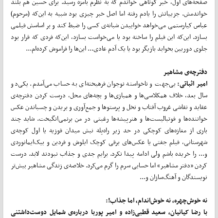
صفحه‌های اول، خبر کوتاهی خواندم که به ‌نظرم بامزه رسید. برای حسین هم بلند
خواندمش. جزییاتش را یادم رفته اما اصل خبر چیزی بود شبیه به این‌که (مرحوم)
عباس کیارستمی می‌خواهد خوابیدن شبانه‌ی کسی را ضبط کند و بر اساسش فیلمی
بسازد. این‌که این فیلم را ساخته بود یا می‌خواست بسازد، این‌که فردی که قرار بود
جلوی دوربین بخوابد بازیگر بود یا یک آدم عادی... این‌ها را فراموش کرده‌ام...
دفترچه‌ی مشاهیر
امیر اثباتی:
بی‌جهت و ناخواسته نوجوان فرهیخته‌ای به حساب می‌آمدم. یکی‌دو
سال بعد، خلاف همکلاسی‌ها و همبازی‌ها و بچه‌های محل، درست کردن دفترچه‌ی
عقاید و نقاشی غروب آفتاب و نخل و پرستوها و جمع‌آوری و بریدن و چسباندن عکس
خواننده‌ها و فوتبالیست‌ها و هنرپیشه‌ها رغبتی در من برنمی‌انگیخت. شاید چند
باری از مغازه‌های کوچکی در حد زیر راه‌پله نبش میدان فوزیه یا اول کوچه‌ی
شهرستانی، فیلم جفتی یا عکس‌های برقی کوچک ایلوش و فردین و بیک‌ایمانوردی
و... را خریده باشم ولی ادامه پیدا نکرد. برایم جدی و جذاب نبودند لابد. درست
کردن «دفتر مشاهیر» اما حسابی سرم را گرم می‌کرد. خلاصه‌ی زندگی مشاهیر بیش‌تر
نویسندگان و آهنگ‌سازان و...
نه خوش
چهره، نه خوش
اندام، اما جذاب!:
با رضا کیانیان، سعید قطبی‌زاده و امیر پوربا درباره‌ی شمایل دوست‌داشتنی