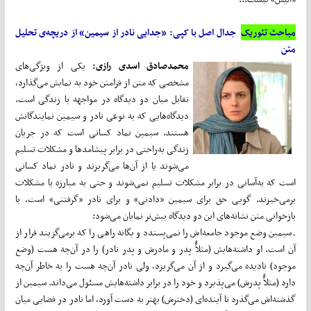
مباحث تئوریک
جدال اصل با کپی: «جدایی نادر از سیمین» از دریچه‌ی تحلیل
متن
محمدصادق اسدی رازی:
یکی از ویژگی‌های
مشخصی که متن از فرامتن خود به نمایش می‌گذارد،
تقابل میان دو دیدگاه در مواجهه با زندگی است.
دیدگاه‌هایی که به ‌نوعی نادر و سیمین نمایندگانش
هستند. سیمین نماد کسانی است که در جریان
زندگی به‌راحتی در برابر پیشامدها و مشکلات تسلیم
می‌شوند یا از آن‌ها می‌گریزند و نادر نماد کسانی
است که به‌آسانی در برابر مشکلات تسلیم نمی‌شوند و حتی به مبارزه با مشکلات
برمی‌خیزند. گویی حق برای سیمین «دادنی» و برای نادر «گرفتنی» است. با
بازخوانی متن نشانه‌های این دو دیدگاه بیش‌تر نمایان می‌شود:
ـ سیمین وضع موجود جامعه‌اش را نمی‌پسندد و یگانه راهی را که برمی‌گزیند فرار از
آن است. او داشته‌هایش (مثلاًً پدر و مادرش و پدر نادر) را در آن‌چه هست (وضع
موجود) نادیده می‌گیرد و از آن می‌گریزد، ولی نادر آن‌چه هست را به ‌خاطر آن‌چه
دارد (مثلاًً پدرش) می‌پذیرد و خود را در برابر داشته‌هایش مسئول می‌داند. سیمین از
گذشته‌اش می‌گذرد تا آینده‌ای (دخترش) بهتر به دست آورد، اما نادر در فضایی میان