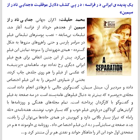
یک پدیده‌ی ایرانی در فرانسه: در پی کشف دلایل موفقیت «جدایی نادر از
سیمین»
محمد حقیقت:
اکران جهانی‌
جدایی نادر از
سیمین
از هجدهم خرداد از فرانسه آغاز شد.
تبلیغات بی‌سابقه - نصب پوسترهای تبلیغاتی فیلم
در سراسر پاریس و حتی راهروهای متروها به شکل
گسترده - همه‌ی شهروندان را متوجه نمایش این فیلم
می‌کرد. پیش از این چنین اتفاقی برای هیچ فیلم
ایرانی دیگری رخ نداده بود. ماهنامه‌ی «پزیتیف»
که عکسی از فیلم را هم روی جلدش چاپ کرده،
بخشی از شماره‌ی اخیرش را به این فیلم اختصاص
داده و سردبیر آن، میشل سیمان، گفت‌وگوی جالبی با فرهادی انجام داده است.
مجله‌ی «پره‌میر» که بیش‌تر به دنبال فیلم‌های عامه‌پسند است در سه صفحه به فیلم
و گفت‌وگو با کارگردان پرداخته است. تمام مجله‌های هفتگی و روزنامه‌ها با
گرایش‌های گوناگون درباره‌ی فیلم خوب و گاه بسیار خوب نوشتند. هفته‌نامه‌ی «تله
راما» که تیراژ بسیار بالایی دارد و کم‌و‌بیش در همه‌ی خانه‌ها می‌توان آن‌ را یافت،
چند صفحه‌ی ستایش‌آمیز به این فیلم اختصاص داد. روزنامه‌ی «لوموند» هم در
صفحه‌ی اول خود این اثر را شاهکار خواند و نقدی هم بر آن منتشر کرد. و...