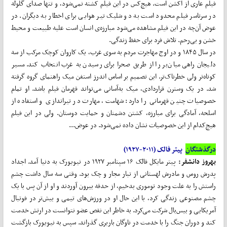
فیلم عاری از اکشن است. هیچ‌کس در این فیلم کشته نمی‌شود، و تنها صدای گلوله
در سرتاسر فیلم محدود است به دو شلیک تیر هوایی برای اخطار به دیگران. در
عوض آن‌چه در این فیلم مشاهده می‌شود مبارزه‌ی انسان است علیه طبیعت و محیط
خشن و بی‌رحم. تلاش فرد برای حفظ زندگی.
در سال ۱۸۴۵ و در اوج مهاجرت مردم به سوی غرب، یک کاروان کوچک مرکب از سه
دلیجان راهی میان‌بر را از طریق صحرا برای رسیدن به غرب انتخاب کند. مسیر
کوتاه‌تر ولی خطرناک‌تر. این تصمیم بر اساس اندرز استفن میک راهنمای گروه گرفته
شد. در یک وسترن قراردادی، میک به‌‌آسانی می‌تواند قهرمان فیلم باشد. او تمام
خصوصیات چنین قهرمانی‌ را دارد: شهامت، مهارت در تیراندازی و استفاده از
اسلحه، آمادگی برای مبارزه، کشتن دشمنان و حمایت دوستان. ولی در این فیلم
هیچ‌کدام از این خصوصیات نشان داده نمی‌شود. در عوض...
درگذشتگان
پیتر فالک (۲۰۱۱-۱۹۲۷)
بهروز دانشفر:
پیتر مایکل فالک ۱۶ سپتامبر ۱۹۲۷ در نیویورک به دنیا آمد. اجداد
پدرش روس و مادرش لهستانی از تبار مجار و چک بود. وقتی سه سال داشت چشم
راستش را به علت وجود توموری بدخیم، از حدقه بیرون آوردند و او از آن پس با یک
چشم مصنوعی زندگی کرد، با این حال او در ورزش‌های تیمی و بیش‌تر در فوتبال
آمریکایی و بیس‌بال شرکت می‌کرد. به خاطر این نقص عضو نتوانست در ارتش خدمت
کند و دوران جنگ را با خدمت در ناوگان باربری گذراند. سپس به نیویورک بازگشت