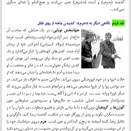
گذشته (پدرش) و آینده (دخترش) نفس می‌کشد و هیچ‌کدام را فدای دیگری
نمی‌کند...
نقد فیلم
نگاهی دیگر به «جرم»: کشیدن ماشه از روی عقل
جهانبخش نورایی:
در یک خیاطی که صاحب آن
داغ‌دار پسر آزادی‌خواه ازدست‌رفته‌اش است، «رضا
سرچشمه» (پولاد کیمیایی) آدم‌کش تازه از زندان
آزاد شده، کفش‌های کهنه‌اش را کنار می‌گذارد و یک
جفت کفش نو سیاه براق می‌پوشد. این عوض کردن
کفش بیانگر تحولی‌ست که در فکر و شخصیت او
پیدا شده و آدم تک‌افتاده‌ای را نشان می‌دهد که از
حالت انزوا و در خود فرورفتگی بیرون می‌آید، به‌آرامی چشم به اطراف باز می‌کند، در
حد توانش روا را از ناروا تشخیص می‌دهد و سرانجام دست به قتل دیگری می‌زند که
دیگر کورکورانه نیست. از سر دانایی و آگاهی‌ست. فیلم‌ساز نیز با این تغییر
چشم‌انداز شخصیت اصلی فیلمش، به حال‌وهوا و ستیزه‌جویی فیلم‌هایی چون
گوزن‌ها
و
گروهبان
برمی‌گردد تا با بیانی تازه‌تر و قلمرو متفاوت، سِر دلبران را در
حدیث دیگران بگوید و ردی از روزگار خود در حکایت گذشته پیدا کند. دگرگونی و
تکامل رضا، البته آمیخته به رنج و کشاکش و خون است.
جرم
نیروی دراماتیک خود را
از این موقعیت پرتپش می‌گیرد و بر گریزناپذیر بودن خشونت در دنیای بی‌رحم تکیه