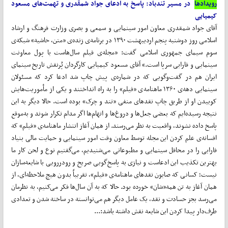
رویدادها
در مسیر تندباد: پاسخ به ادعای جواد شمقدری و تهمت‌های مسعود
کیمیایی
آقای جواد شمقدری معاون امور سینمایی و سمعی و بصری وزارت فرهنگ و ارشاد
اسلامی روز دوشنبه پنجم اردیبهشت ۱۳۹۰ در برنامه‌ی زنده‌ی «متن، حاشیه» شبکه‌ی
سوم سیمای جمهوری اسلامی گفت: «مجله‌ی فیلم سال‌هاست با پول معاونت
سینمایی و فارابی سرپا است.» آقای مسعود کیمیایی کارگردان پُرنقش تاریخ‌ سینمای
ایران هم در گفت‌وگویی که در شماره‌ی پیش چاپ شد ادعا کرد که مسئولان
سینمایی دهه‌ی ۱۳۶۰ ماهنامه‌ی «‌فیلم» را به راه انداختند و یکی از مأموریت‌هایش
کوبیدن او از طریق چاپ نقدهای منفی «تند و چرک» بوده است. حالا دیگر به این
نتیجه رسیده‌ایم که بعضی جعل‌ها و دروغ‌ها و اتهام‌ها اگر مدام تکرار شوند و به‌موقع
پاسخ داده نشوند، واقعیت به نظر می‌رسند. از همان آغاز انتشار ماهنامه‌ی «فیلم» که
افسانه‌ی علم کردن این مجله توسط معاون وقت امور سینمایی و حمایت مالی بنیاد
فارابی را در محافل سینمایی و مطبوعاتی می‌شنیدیم، می‌گفتیم نوع و لحن کار ما
بهترین تکذیب این ادعاست و نیازی به پاسخ‌گویی صریح و رودررویی با شایعه‌سازان
نیست؛ کسانی که صابون نقدهای ماهنامه‌ی «فیلم»، تقریباً بدون هیچ ملاحظه‌ای، از
همان آغاز به تن همه‌«شان» خورده بود. حالا که به آن سال‌ها فکر می‌کنیم، به نظرمان
می‌رسد بجز حسادت و نقد، یک عامل دیگر هم می‌توانسته در ساخته شدن و تعدادی
طرف‌دار پیدا کردن این شایعه نقش داشته باشد:...