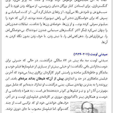
گنگستربازی. برای ایستادن کنار بزرگان دنیای زیرزمینی. از سروکله زدن فورد با آنی
سیب‌فروش و نامزدش بالا می‌آورد. از رفقای خیابان‌گرد آنی. از کنت اسپانیایی و
پسرش که برای خواستگاری دختر آنی راهی نیویورک شده بودند. از آنی که خود را
میلیونر معرفی کرده بود... و از زن‌ها. حوصله‌ی زن‌ها را نداشت. تمایلات ضدزن‌اش
را پنهان نمی‌کرد (مگر اکثر گنگسترهای سینمایی ضدزن نبودند؟). بی‌حوصلگی‌اش
را. بی‌قراری‌اش را. دهن‌کجی‌اش را. با نیش زدن. با حرف زدن بدون نگاه کردن به
آن‌ها.
سیدنی لومت (۲۰۱۱-۱۹۲۴)
سیدنی لومت سه ماه پیش در ۸۷ سالگی درگذشت، در حالی که حسرتی برای
دوست‌دارانش باقی نگذاشت؛ او خیلی بیش‌تر از بسیاری از فیلم‌سازها فیلم خوب و
ماندگار و خاطره‌انگیز ساخته و راستش کم‌تر کارگردان پرکاری پیدا می‌شود که آخرین
فیلمش شاهکاری در حد و اندازه‌ی
پیش از آن‌که شیطان بداند مرده‌ای
باشد. این
پرونده را به بدترین بهانه‌ی ممکن، یعنی درگذشت او تدارک دیده‌ایم که شامل مرور
مهم‌ترین آثار او و نیز فیلم‌های کم‌تر دیده‌شده‌اش است، به همراه یادداشتی از
دوست و همکارش پیتر باگدانوویچ، مروری بر کارنامه‌ی فیلم‌سازی‌ لومت و در آخر،
حرف‌های خواندنی خود او که ترکیبی است از چند
گفت‌وگو. اما فیلم‌ساز محبوب ما جای دوری نرفته.