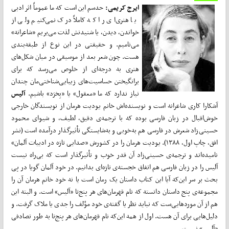
ایرج کریمی:
حدسم این است که ما عموماً اثر ادبی
یا هنری‌ای را که کاملاً درک نمی‌کنیم ولی از
خواندن، دیدن، یا شنیدنش لذت می‌بریم «شاعرانه»
می‌نامیم. و حقیقتی در این نوع از طبقه‌بندی
هست. چون شعر بعد از موسیقی در میان شکل‌های
هنری به درجه‌ای از خلوص می‌رسد که برای
برانگیختن حساسیت‌های زیبایی‌شناختی‌مان چندان
نیاز ندارد که ما «معقول» یا «بِخرَد» باشیم.
آلیس
آشکارا کاری شاعرانه است و نویسنده‌اش خانم یودیت هرمان از نویسندگان خارجی
خوش‌اقبال در زبان فارسی بوده که با ترجمه‌ی دقیق، لطیف، و شیوای محمود
حسینی‌زاد شعرش در فارسی هم به‌خوبی و به‌شایستگی تأثیرگذار درآمده است (نشر
افق، چاپ اول، ۱۳۸۸). یودیت هرمان را در کشورش «صدایی تازه در ادبیات آلمان»
نامیده‌اند و ترجمه‌ی حسینی‌زاد آن ‌قدر خوب و تأثیرگذار است که بی‌راه نیست
آلیس را در زبان فارسی هم اتفاق خجسته‌ی تازه‌ای بدانیم. در خود آلمان گویا در پی
بحث بر سر این‌که آیا این کتاب داستان یک رمان است یا نه خود خانم هرمان آن را
مجموعه‌ی پنج داستان دانسته که نام قهرمان‌های هر پنج‌تا «آلیس» است. و البته این
هم از آن موردهایی‌ست که نباید نظر یا گفته‌ی خود مؤلف را جدی یا ملاک گرفت. و
دلیل‌هایی برای آن هست. اول از همه این‌که نام قهرمان‌های هر پنج‌تا به‌ طور تصادفی
«آلیس» نیست...