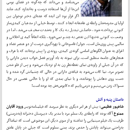
می‌شناسد و می‌داند که چه‌گونه در فضای بومی
این‌جا از آن‌ها استفاده درست و به‌اندازه کند. شاید
اگر قرار بود این ایده که عده‌ای دختر نوجوان بین
اولیای مدرسه‌شان رابطه‌ی عاشقانه ایجاد کنند، توسط خیلی از مدعیان کمدی‌ساز
کنونی پرداخته شود، حاصلش تبدیل به یک کار به‌شدت سخیف می‌شد، اما در
وضعیت کنونی نه‌تنها این نقص به چشم نمی‌خورد، بلکه اتفاقاً کمدی اخلاقی و
سالمی پیش روی‌مان است. جوان/ قاسم‌خانی با بهره‌گیری درست از دو عنصر تضاد و
اغراق به عنوان الگوهای اساسی گونه‌ی کمدی، روندی را پیش برده‌اند که با عرف و
هنجارهای جامعه منطبق است. برای نمونه به یاد آوریم فصل خواب‌ دیدن دارابی را
که در آن جبلی از زاویه‌ی نمای نقطه‌نظرِ زن به او نزدیک می‌شود و پس از فلو شدن
تصویرِ مرد، نما کات می‌شود به قیافه‌ی دارابی در حالی که چشمانش گرد شده و با
دست روی دهانش را پوشانده، و با نمای بعدی که او را با حالتی عصبی در حال
مسواک‌ زدن می‌بینیم و درمی‌یابیم که «کابوس»ش چه بوده است!
داستان پنبه و آتش
شاهپور عظیمی:
بیش از هر امر دیگری به نظر میرسد که فیلمنامه‌نویس
ورود آقایان
ممنوع
آگاه بوده که رابطه‌ی یک معلم مرد با مدیر یک دبیرستان دخترانه (به‌درستی)
ظرفیت یک فیلم سینمایی را نداشته و از سوی دیگر، این موضوعی است که تماشاگر
به‌راحتی میتواند پایانش را حدس بزند. یعنی معلوم است که جبلی در پایان عاشق