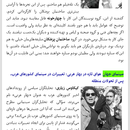
یک تله‌فیلم هم ساختم. پس از این تجربه‌‌‌ها با آرامش
بیش‌‌‌تری ساختمان پزشکان را کارگردانی کردم.
گذشته از این، گروه نویسندگان این کار با
چهارخونه
قابل مقایسه نبود. شاید این
توضیح که عوامل باید با هم جور باشند کلیشه‌‌‌ای به نظر بیاید ولی واقعیت است.
اگر بچه‌‌‌های فنی و گروه صحنه و لباس و تهیه‌کننده و دیگران یک‌دست نباشند یک
جای کار به مشکل برمی‌‌‌خورد. در گروه
ساختمان پزشکان
سلیقه‌‌‌های‌مان خیلی به هم
نزدیک بود. درباره‌ی بازیگران هم باید بگویم به توانایی‌‌‌شان خیلی اعتماد داشتم. با
این‌که ستاره نبودند ولی مطمئن بودم ستاره خواهند شد؛ یعنی این قابلیت در آن‌‌‌ها
بود.
سینمای جهان
هوای تازه در بهار عربی: تغییرات در سینمای کشورهای عرب،
پس از تحولات منطقه
کیکاوس زیاری:
تحلیلگران سیاسی از رویدادهای
اخیر کشورهای عرب به عنوان «بهار عربی» نام
می‌برند. سؤالی که تحلیل‌گران سینمایی مطرح
می‌کنند این است که آیا این جنبش‌ها درهای تازه‌ای
را به روی سینمای کشورهای عرب باز می‌کند؟ برخی
می‌گویند فشار از پایین برای ایجاد تغییرات بنیادین
اجتماعی و سیاسی، تأثیر خود را روی فیلم‌سازی و