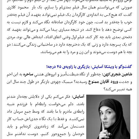
صورتی که می‌توانستم همان سال فیلم بعدی‌ام را بسازم. یک بار محمود کلاری
گفت که هیچ‌کس به اندازه‌ی کارگردان یک فیلم نمی‌تواند بفهمد آن فیلم چه‌قدر
خوب یا چه‌قدر بد است، چون خود کارگردان صادقانه نگاه می‌کند و لازم نیست به
کسی توضیح دهد یا دفاع کند. در نتیجه معیاری پیدا می‌کند و می‌تواند بفهمد که
دفعه‌ی بعدی باید چه کار کند. فیلم اول وقتی اتفاق افتاد، ایده‌‌اش عالی بود. مردی
که یک پسربچه دارد و زنی که یک دختربچه دارد در ساختمانی زندگی می‌کنند؛ دو
بچه با هم دوست می‌شوند و این زن و مرد را به هم می‌رسانند.
گفت‌وگو با ویشکا آسایش: بازیگری با زاویه‌ی ۴۵ درجه!
شاهین شجری‌کهن:
چه‌طور از نگاه شیطنت‌آمیز و ابروهای هشتیِ
ساحره
به این اخم
و جدیت
ورود آقایان ممنوع
رسیدید؟ میمیک چهره‌ی بازیگر در طول چند سال این‌
همه تغییر می‌کند؟
آسایش:
فکر می‌کنم یکی از دلایلش بچه‌دار شدنم
باشد. دلم می‌خواست رابطه‌ام با فرزندم شبیه
رابطه‌ی مادرم با ما باشد که وسط جمع سرمان داد
نمی‌کشید و فقط با یک نگاه جدی‌اش حساب کار
دست‌مان می‌آمد که زیاده‌روی کرده‌ایم و باید
خودمان را جمع‌وجور کنیم. دوست نداشتم مثل