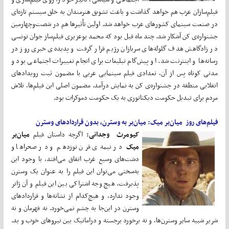
فیلم‌سازان عرب هم خواهد گذاشت و باعث تشویق هنرمندان به خلق سیستم تازه‌ای
در صنعت سینمای کشورهای عرب خواهد شد. اولین تأثیرها هم در شصت‌وچهارمین
جشنواره‌ی کن آشکار شد. چند ماه قبل بود که محمد بوعزیزی فیلم‌ساز جوان تونسی
در زادگاهش هدف گلوله‌های سربازان رژیم قرار گرفت و پدیده‌ی خبری روز در
رسانه‌ها و اینترنت شد. او پیش‌گام تبلیغات برای انجام تغییرات اجتماعی بود و
مدتی کوتاه پس از آن، تعدادی فیلم سینمایی عربی با مضمون ثبت رویدادهای
انقلابی منطقه در جشنواره‌ی کن به نمایش درآمد. مضمون اصلی این فیلم‌ها، تلاش
مردم برای تبدیل حکومت دیکتاتوری به یک حکومت دموکرات بود.
فیلم‌های روز میان‌بر میک: میان‌بر به وسترن، بدون قراردادهای وسترن
کیومرث وجدانی:
اگرچه داستان فیلم
میان‌بر
میک
در نیمه‌ی قرن نوزدهم و در صحراها و
دشت‌های وسیع غرب اتفاق می‌افتد، با وجود این
به‌سختی می‌توان این فیلم را به عنوان یک وسترن
پذیرفت. هیچ وجه اشتراکی بین این فیلم و آن ژانر
وجود ندارد، و هیچ‌کدام از نشانه‌ها و قراردادهای
وسترن در این‌جا به چشم نمی‌خورد. نه قهرمان و نه
شریر شبیه سایر وسترن‌ها، و نه برخورد برجسته و دراماتیک بین نیروهای خوب و بد.