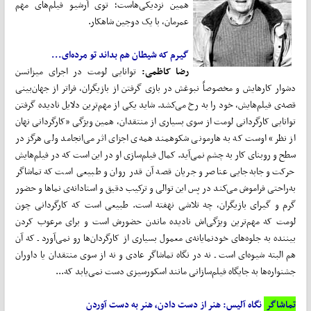
همین نزدیکی‌هاست؛ توی آرشیو فیلم‌های مهم
عمرمان، با یک دوجین شاهکار.
گیرم که شیطان هم بداند تو مرده‌ای...
رضا کاظمی:
توانایی لومت در اجرای میزانسن
دشوار کارهایش و مخصوصاً نبوغش در بازی گرفتن از بازیگران، فراتر از جهان‌بینی
قصه‌ی فیلم‌هایش، خود را به رخ می‌کشد. شاید یکی از مهم‌ترین دلایل نادیده گرفتن
توانایی کارگردانی لومت از سوی بسیاری از منتقدان، همین ویژگی «کارگردانی نهان
از نظر» اوست که به هارمونی شکوهمند همه‌ی اجزای اثر می‌انجامد ولی هرگز در
سطح و روبنای کار به چشم نمی‌‌آید. کمال فیلم‌سازی او در این است که در فیلم‌هایش
حرکت و جابه‌جایی عناصر و جریان قصه آن قدر روان و طبیعی است که تماشاگر
به‌راحتی فراموش می‌کند در پس این توالی و ترکیب دقیق و استادانه‌ی نماها و حضور
گرم و گیرای بازیگران، چه تلاشی نهفته است. طبیعی است که کارگردانی چون
لومت که مهم‌ترین ویژگی‌اش نادیده‌ ماندن حضورش است و برای مرعوب کردن
بیننده به جلوه‌های خودنمایانه‌ی معمول بسیاری از کارگردان‌ها رو نمی‌آورد ـ که آن
هم البته شیوه‌ای است ـ نه در نگاه تماشاگر عادی و نه از سوی منتقدان یا داوران
جشنواره‌ها به جایگاه فیلم‌سازانی مانند اسکورسیزی دست نمی‌یابد که...
تماشاگر
نگاه آلیس: هنر از دست دادن، هنر به دست آوردن