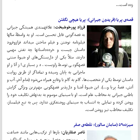
زده است...
قصه‌ی پریا (فریدون جیرانی): پریا هیچی نگفتن
فرزاد پورخوشبخت:
علاقه­مندی همیشگی جیرانی
به قصه‌گویی قابل تحسین است. او به واسطۀ سال­ها
فیلم‌نامه نوشتن و فیلم ساختن می­داند فرازوفرود
داستان چیست و خرده‌داستان­ها چه نقش مهمی
دارند. مثلاً یکی از دل‌بستگی‌های او شیوۀ سنتی
قصه­گویی توسط راوی­ست. در بسیاری از آثار او
ماجرایی به پایان رسیده و تماشاگر از طریق روایت
داستان توسط یکی از شخصیت‌ها، گام به گام با وقایع همراه می‌شود (شام آخر، آب و
آتش، قصۀ پریا و...). این شیوۀ آشنا و دل‌پذیر قصه­گویی مهم‌ترین ویژگی گرایش
باطنی جیرانی به مخاطب عام است. او با سینمای موسوم به بدنه­اش تکلیف خود را
روشن کرده و تمایلی به انتساب به سینمای روشنفکری ندارد. پس به تبع فیلم­ساز،
تکلیف مخاطب نیز روشن است.
سیزده۵۹ (سامان سالور): نقطه‌ی صفر
ناصر صفاریان:
بارها از ترکیب‌هایی مانند «ساعت
بیست‌وپنج» و «فصل پنجم» در موارد گوناگونی