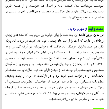
بنویسند می‌توانند مثل گذشته نامه و ایمیل هم بفرستند و از همین طریق
پرسش‌هایی هم اگر دارند مطرح کنند تا دوست و همکارمان احمد امینی در
صفحه‌ی «نامه‌ها» پاسخ‌شان را بدهد.
خشت و آینه
از دور و نزدیک
نورالدین زرین‌کلک:
این یادداشت را برای جوان‌هایی می‌نویسم که دغدغه‌ی ژرفای
ورطه‌ای را دارند که آن‌ها را از نسل‌های پیشین خود جدا کرده. در ژرفای این ورطه
یکی هم خدمت‌گزاران فرهنگ این خاکند که ناجوانمردانه در شُرفِ گمنامی و به
فراموشی سپرده شدن‌اند... دکتر هوشنگ کاوسی اولین دکتر ایرانی در فیلم‌شناسی و
دانش‌آموخته‌ی نظام فیلم‌سازی است که تاریخ سینما را در سینه دارد. در دهه‌های
۱۳۳۰، ۴۰ و ۵۰ از یکه‌تازان و پیشروان عرصه‌ی نقد سینما بود و بسیاری از شاگردان
مستقیم و غیرمستقیم او بودند که از میدان‌داران نقد فیلم سال‌های بعد شدند. او
تحصیلاتش را در فرانسه تمام کرده بود و در بازگشت به ایران از پشت پنجره‌ی
مطبوعات سینمایی ایران ظاهر شد (هرچند که خوانندگان مطبوعات سینمایی آن
روزگاران بجز جوانان تشنه، چندان فراوان نبودند و محدود می‌شدند به قشر کوچک
فرزانگان و «ویژه‌خوانان» و سینماروهای روشنفکر که علاوه بر دیدن فیلم، به دانستن
هنر، صنعت و علم سینما نیز می‌اندیشیدند)...