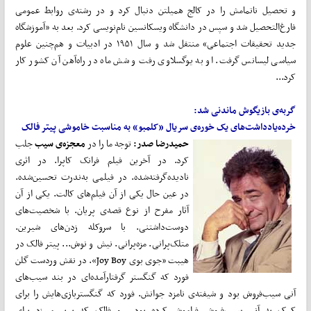
و تحصیل ناتمامش را در کالج همیلتن دنبال کرد و در رشته‌ی روابط عمومی
فارغ‌التحصیل شد و سپس در دانشگاه ویسکانسین نام‌نویسی کرد. بعد به «آموزشگاه
جدید تحقیقات اجتماعی» منتقل شد و سال ۱۹۵۱ در ادبیات و هم‌چنین علوم
سیاسی لیسانس گرفت. او به یوگسلاوی رفت و شش ماه در راه‌آهن آن کشور کار
کرد...
گربه‌ی بازیگوش ماندنی شد:
خرده‌یادداشت‌های یک خوره‌ی سریال «کلمبو» به مناسبت خاموشی پیتر فالک
حمیدرضا صدر:
توجه ما را در
معجزه‌ی سیب
جلب
کرد. در آخرین فیلم فرانک کاپرا. در اثری
نادیده‌گرفته‌شده. در فیلمی به‌ندرت تحسین‌شده.
در عین حال یکی از آن فیلم‌‌های کالت. یکی از آن
آثار مفرح از نوع قصه‌ی پریان. با شخصیت‌های
دوست‌داشتنی. با سروکله زدن‌های شیرین.
متلک‌پرانی. مزه‌پرانی. نیش‌ و نوش... پیتر فالک در
هیبت «جوی بوی Joy Boy». در نقش وردست گلن
فورد که گنگستر گرفتارآمده‌ای در بند سیب‌های
آنی سیب‌فروش بود و شیفته‌ی نامزد جوانش. فورد که گنگستربازی‌هایش را برای
کمک به آنی سیب‌فروش فراموش کرده بود... و فالک که پرپر می‌زد برای