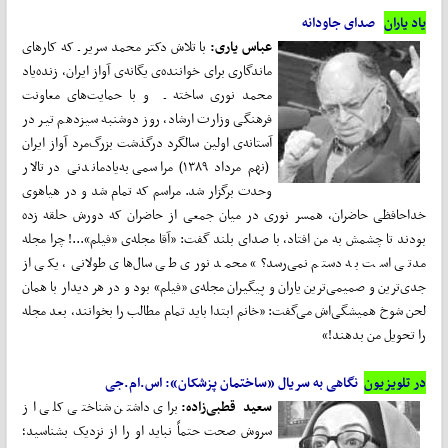
یاد یاران
صدای جاودانه
عباس یاری:
با تلاش دکتر محمد سریر ـ که کارهای
ماندگاری برای خواننده‌ی یگانه‌ی آواز ایران، زنده‌یاد
محمد نوری ساخته ـ و با حمایت‌های معاونت
فرهنگی وزارت ارشاد، روز دوشنبه سیزدهم تیر در
آستانه‌ی اولین سالگرد درگذشت بزرگ‌مرد آواز ایران
(نهم مرداد ۱۳۸۹) مراسمی به‌یادماندنی در تالار
وحدت برگزار شد. مراسم که تمام شد و در هیاهوی
خداحافظی حاضران، همسر نوری در میان جمعی از حاضران که دورش حلقه زده
بودند تا چشمش به من افتاد، با صدای بلند گفت: «آقا مجله‌ی «فیلم»...! چرا مجله
مدتی است به دستم نمی‌رسد؟» محمد نوری طی سال‌های طولانی، یکی از
جدی‌ترین و صمیمی‌ترین یاران و پیگیران مجله‌ی «فیلم» بود و در هر دیدار با همان
لحن شوخ همیشگی‌اش می‌گفت: «خانم ابتدا باید تمام مطالب را بخوانند، بعد مجله
را تحویل من بدهند!»
در تلویزیون
نگاهی به سریال «ساختمان پزشکان»: اس.ام.جی
سعید قطبی‌زاده:
برای داشتن شناختی کلی از
سروش صحت حتماً نباید او را از نزدیک بشناسید؛