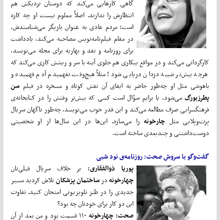
گاهی کارهایی می‌کند که دوستان نزدیکش هم
انتظارش را ندارند. اصلاً معلوم نیست او چه کاره
است؛ مردم عادی به عنوان بازیگر می‌شناسندش،
در مقام فیلم‌نامه‌نویس مصاحبه می‌کند، یادداشت
برای روزنامه و نقد و بهاریه برای مجله می‌نویسد،
کارگردانی می‌کند و در مواقع بیکاری هم جلوی آینه با سر و ریشش کاری می‌کند که
هرچه بیش‌تر شبیه دزدان دریایی شود! مثلاً هیچ‌وقت نفهمیدم آدم فهمیده و
باهوشی مثل او چه‌طور حاضر به ایفای آن نقش کوتاه و مسخره در فیلم
سن
‌پطرزبورگ
می‌شود، یا برایم سؤال است کسی که بیش‌تر وقتش را در کتابخانه‌ی
فرهنگسرایی صرف مطالعه می‌کند و این ‌قدر خوب می‌نویسد، چه‌طور ناگهان سریال
پرت‌وپلایی مثل
چارخونه
را می‌سازد. این‌ها در این سال‌ها از او شخصیتی
دوست‌داشتنی و چندبعدی ساخته است.
گفت‌وگو با سروش صحت: روزنامه‌ی نود شبی
پوریا ذوالفقاری:
بر خلاف سریال قبلی‌تان
چهارخونه
در
ساختمان پزشکان
تلاش کردید مسیر
جدیدی را در طنز تلویزیونی امتحان کنید. تفاوت
این دو کار برای خودتان چه بود؟
صحت: چهارخونه
۱۱۰ قسمت بود و من بعد از آن