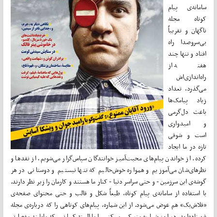
سامانه‌ی پیام
کوتاه مجله
ناگهان و تقریباً
بی‌سروصدا راه
افتاد و تنها چند
هفته از
راه‌اندازی‌اش
می‌گذرد، تعداد
زیاد پیامک‌ها
باعث دل‌گرمی
و امیدواری
است و شوقی
تازه در ما ایجاد
کرده. از خواندن پیام‌های محبت‌آمیز خوانندگان سپاس‌گزار می‌شویم، از نقدها و
نظرهای‌شان می‌آموزیم و همواره خوش‌حالیم که تنها نیستیم و دوستانی در هر
گوشه‌ی این سرزمین - و حتی سراسر دنیا - کنار ما هستند و کارمان را زیر نظر دارند.
با استفاده از سامانه‌ی پیام کوتاه، طبعاً شکل و قالب و حتی محتوای صفحه‌ی
«فلاش‌بک» هم عوض می‌شود. از این شماره، پیام‌های کوتاهی را که درباره‌ی مجله
فرستاده‌اید در این شماره منعکس می‌کنیم اما البته کسانی که مایلند مفصل‌تر