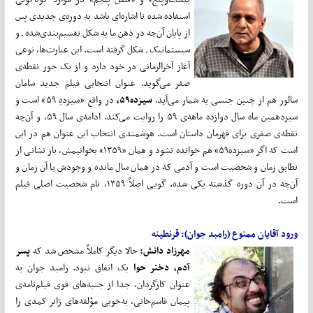
استفاده شده تا اشاره‌ای باشد به دوره‌ی جدیدی پس
از پایان آن‌چه در ذهن ما به شکل تقسیم‌بندی‌شده ـ و
سیستماتیک ـ شکل گرفته است. این عبارت‌ها، نوعی
آغاز آخر‌الزمانی در خود دارد و از یک جور نقطه‌ی
صفر می‌گوید. عنوان انتخابی فیلم جدید سامان
سالور هم از چنین جنسی به شمار می‌آید.
سیزده۵۹،
در واقع «سیزدهِ ۵۹» است و
سیزدهمین ماه سال دوازده ماهه‌ی ۵۹ را روایت می‌کند. ادامه‌ی سال ۵۹، و آن‌چه
نقطه‌ی صفری برای قهرمان داستان است. هوشمندی انتخاب این عنوان هم در این
است که اگر «سیزده۵۹» هم خوانده نشود و همان «۱۳۵۹» بخوانیمش، باز نشانی از
تطابق زمان و شخصیت است و آدمی که در همان سال مانده و وجودش با آن زمان و
آن‌چه در آن دوره گذشته یکی شده. گویی اصلاً ۱۳۵۹، نام شخصیت اصلی فیلم
است.
ورود آقایان ممنوع (رامبد جوان): قرنطینه
مهرزاد دانش:
حالا دیگر کاملاً مشخص شد که
پسر
آدم، دختر حوا
یک اتفاق نبود. رامبد جوان به
عنوان کارگردان، جدا از جنبه‌های قوی فیلم‌نامه‌ی
پیمان قاسم‌خانی، به‌خوبی مؤلفه‌های ژانر کمدی را