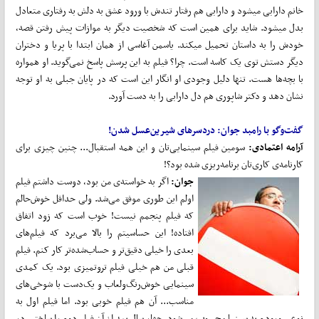
خانم دارابی میشود و دارابی هم رفتار تندش با ورود عشق به دلش به رفتاری متعادل
بدل میشود. شاید برای همین است که شخصیت دیگر به موازات پیش رفتن قصه،
خودش را به داستان تحمیل میکند. یاسمن آغاسی از همان ابتدا با پریا و دختران
دیگر دستش توی یک کاسه است. چرا؟ فیلم به این پرسش پاسخ نمی‌گوید. او همواره
با بچه‌ها هست. تنها دلیل وجودی او انگار این است که در پایان جبلی به او توجه
نشان دهد و دکتر شاپوری هم دل دارابی را به دست آورد.
گفت‌وگو با رامبد جوان: دردسرهای شیرین‌عسل شدن!
آرامه اعتمادی:
سومین فیلم سینمایی‌تان و این همه استقبال... چنین چیزی برای
کارنامه‌ی کاری‌تان برنامه‌ریزی شده بود؟!
جوان:
اگر به خواسته‌ی من بود، دوست داشتم فیلم
اولم این طوری موفق می‌شد. ولی حداقل خوش‌حالم
که فیلم پنجمم نیست! خوب است که زود اتفاق
افتاده! این حساسیتم را بالا می‌برد که فیلم‌های
بعدی را خیلی دقیق‌تر و حساب‌شده‌تر کار کنم. فیلم
قبلی من هم خیلی فیلم تروتمیزی بود. یک کمدی
سینمایی خوش‌رنگ‌ولعاب و یک‌دست با شوخی‌های
مناسب... آن هم فیلم خوبی بود. اما فیلم اول به
نوعی ورودم به سینما محسوب می‌شود. چهار سال بعد از آن فیلم دوم را ساختم، در