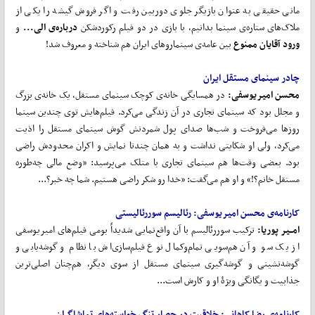
مانی حقیقی به عنوان بازیگر جلوی دوربین رفت و اگر فروش گیشه را یکی از
ملاک‌های ستاره‌ی سینما بدانیم، با بازی در دو فیلم رکوردشکن
درباره‌ی الی...
و
ورود آقایان ممنوع
بین عامه‌ی سینماروهای ایران هم شناخته و معروف شد!
چادر سینمای مستقل ایران
محسن امیریوسفی:
در همسایگی خانه‌ی کوچک سینمای مستقل، یک خانه‌ی بزرگ
و مجلل بود که سینمای تجاری در آن زندگی می‌کرد. فیلم‌هایش توی چندین سینما
روز‌ها می‌فروخت و شب‌ها صدای پول شمردنش گوش سینمای مستقل را اذیت
می‌کرد، ولی او شکایتی نداشت و به همان چندتا نمایش و اکران محدودش راضی
بود. بعضی وقت‌ها هم سینمای تجاری با متلک می‌پرسید: «وضع مالی چه‌طوره
مستقل خانم؟!» و او هم می‌گفت: «خدا رو شکر راضی هستیم. شما چه خبر؟...
کارنامه‌ی محسن امیریوسفی:
رئالیسم سوررئالیستی
امــیر پوریا:
ترکیب سوررئالیسم با آن واقع‌نمایی شدیداً بومی فیلم‌های امیریوسفی
از یک سو و آن هم‌سویی تمام‌و‌کمال نوع فیلم‌سازی‌اش با نظام و گوشه‌یابی و
گوشه‌نشینی و گوشه‌گیری سینمای مستقل از سوی دیگر، هم‌چنان اصلی‌ترین
جذابیت و یگانگی ویژۀ او و کارش است...
کارنامه‌ی رضا کاهانی:
خلاقیت در حصار تنگ خواسته‌های تماشاگران