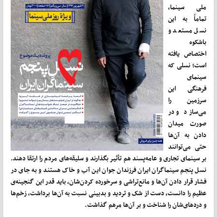
ملی سینما،
تماماً به این
نسل مستعد و
باشکوه
اختصاص یافته
است؛ نسلی که
سینمای
فرهنگی این
سرزمین را
می
سازد و در
صورت میدان
دادن به آن
ها
حتی می
توانند
بر سینمای تجاری و عامه
پسند هم تأثیر بگذارند و سلیقه
های مردم را ارتقا دهند.
نسل پنجم سینماگران ایران فرزندان جوان این آب و خاک هستند و به جای در
فشار قرار دادن آن
ها و مانع
تراشی و سرخورده کردن
شان، باید قدر این گنجینه‌ی
عظیم را دانست، دست از شک و تردید و بدبینی نسبت به آن
ها برداشت، زخم
ها
و دردهای
شان را شناخت و بر آن
ها مرهم گذاشت.