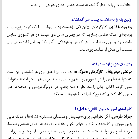
مخاطب عام را در نظر گرفته، نه پسند جشنواره‌های خارجی را و نه...
اولین پله را به‌سلامت پشت‌ سر گذاشتم
محمود غفاری، کـارگردان «این یک رؤیاست»:
می‌توانید با یک گروه پنج‌نفری و
بودجه‌ای اندک فیلمی بسازید که در بهترین سالن‌های سینما در هر کشوری نمایش
داده شود و روی مخاطب با هر گویش و فرهنگی تأثیر بگذارد. این لذت‌بخش‌ترین
قسمت این شکل از فیلم‌سازی‌ست...
مثل یک عزیز ازدست‌رفته
مرتضی فرش‌باف، کارگردان «سوگ»:
جذاب‌ترین اتفاق برای هر فیلم‌ساز این است
که بتواند فیلمش را در کشورش و با هم‌وطنانش ببیند. برای همین در انتخاب عوامل
سعی کردم اکران ایران را مد نظر داشته باشم. در دیالوگ‌نویسی و صحنه‌ها هم
جوری کار کردیم که هیچ‌کدام از خط قرمزها را رد نکند...
کارنامه‌ی امیر حسین ثقفی: عادل
ها
جـواد طوسی:
اگر بخواهیم برای «فیلم‌ساز و سینمای مستقل» نشانه‌ها و مؤلفه‌هایی
چون دوری از کلیشه‌ها، نگاه و اجرای بکر و خلاقانه، توجه به زیبایی‌شناسی سینما،
دربند اصول و قواعد کلاسیک این مدیوم نبودن، جسارت در بیان و شیوه‌ی روایت
قائل شویم، امیر ثقفی با همین دو فیلم
مرگ کسب
وکار من است
و
همه چیز برای