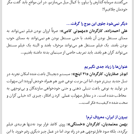
می‌گفتند سرمایه‌گذارش را بیاور، با کمال میل می‌سازیم. در این مواقع باید گفت مگر
خودمان چلاقیم؟!
دیگر نمی‌شود جلوی این موج را گرفت...
علی احمدزاده، کارگردان «مهمونی کامی»:
صرفاً ارزان بودن فیلم نمی‌تواند به
معنای مستقل بودن آن باشد. یا حتی مستقل بودن هم نمی‌تواند به معنای خوب
بودن باشد. یک فیلم مستقل هم می‌تواند مزخرف باشد و البته یک فیلم مستقل
می‌تواند گران هم باشد. باید تعریف خاصی از سینمای بدنه داشته باشیم...
عنوان‌ها را زیاد جدی نگیریم
ابوذر صفاریان، کارگردان «٢١ اینچ»:
سیستم دیجیتال باعث شده امکان تجربه در
نسل جدید بیش‌تر شود، اما این مزیت نوعی ضرر هم همراه خودش آورده؛ این سهولت
در تولید به‌ نوعی باعث تنبلی ذهنی و حتی خودخواهی سازندگان و بی‌توجهی به
مخاطب شده است. در مقابلِ سهولتِ عملی‌ کردن افکار، چیزی که خیلی گران و
سخت شده «کیفیت» فکر است...
بیرون از ایران، معروف ترم!
بهمن معتمدیان، کارگردان «خستگی»:
روی کاغذ قرار بود نه‌تنها هزینه‌ی فیلم
برگردد، بلکه سود قابل‌توجهی هم در راه بود. اما در عمل چیز دیگری رقم خورد. با این