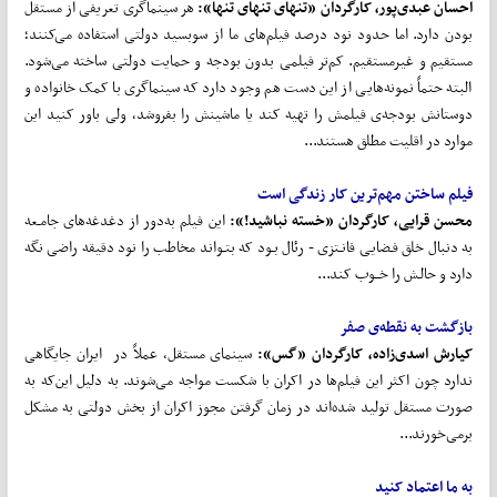
احسان عبدی
پور، کارگردان «تنهای تنهای تنها»:
هر سینماگری تعریفی از مستقل
بودن دارد. اما حدود نود درصد فیلم‌های ما از سوبسید دولتی استفاده می‌کنند؛
مستقیم و غیرمستقیم. کم‌تر فیلمی بدون بودجه و حمایت دولتی ساخته می‌شود.
البته حتماً نمونه‌هایی از این دست هم وجود دارد که سینماگری با کمک خانواده و
دوستانش بودجه‌ی فیلمش را تهیه کند یا ماشینش را بفروشد، ولی باور کنید این
موارد در اقلیت مطلق هستند...
فیلم ساختن مهم
ترین کار زندگی است
محسن قرایی، کارگردان «خسته نباشید!»:
این فیلم به‌دور از دغدغه‌های جامـعه
به دنبال خلق فـضایی فانـتزی - رئال بـود که بتـواند مخاطب را نود دقیقه راضی نگه
دارد و حالـش را خــوب کند...
بازگشت به نقطه‌ی صفر
کیارش اسدی
زاده، کارگردان «گس»:
سینمای مستقل، عملاً در ایران جایگاهی
ندارد چون اکثر این فیلم‌ها در اکران با شکست مواجه می‌شوند. به دلیل این‌که به
صورت مستقل تولید شده‌اند در زمان گرفتن مجوز اکران از بخش دولتی به مشکل
برمی‌خورند...
به ما اعتماد کنید