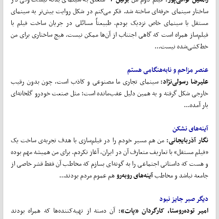
ساختار سینمای حرفه‌ای ساخته شد. فکر می‌کنم در شکل روایت بیش‌تر به سینمای
مستقل یا سینمای خاص نزدیک بودم. طبیعتاً مسائلی در جریان ساخت فیلم با
فیلم‌ساز همراه است که گاهی اجتناب از آن‌ها ممکن نیست. هیچ ساختاری برای من
خط‌کشی‌شده نیست...
عنصر مزاحم و نابه‌هنگامی هستم
علیرضا رسولی
نژاد:
سینمای تجاری ما مصنوعی و کاذب است، چون بدون رقیب
خارجی شکل گرفته و به همین دلیل عقب‌مانده است؛ مثل صنعت خودرو گلخانه‌ای
بار آمده...
آینه‌های نشکن
نگار آذربایجانی:
من هم مسیر خودم را در فیلم‌سازی با هدف تجربه‌ی ساخت یک
«فیلم مستقل» با تعاریف متعارف آن در ایران، آغاز نکردم. برای من همیشه مهم بوده
و هست که داستانی اجتماعی را به گونه‌ای بسازم که مخاطب آن فقط قشر خاصی از
جامعه نباشد و مخاطب
آینه
های
روبه
رو
هم عموم مردم بودند...
دیگر صبر جایز نبود
امیر توده
روستا، کارگردان «پات»:
آن‌ دسته از تهیه‌کننده‌ها که همراه بودند