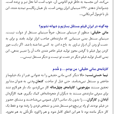
می‌کند. این مجسمه به‌ خاطر فرم آناتومی آن، خوب است اما نخل تیز و بِرنده است.
چشم‌انداز دهه‌ی ۱۳۹۰ سینمای ایران روشن است. باز‌‌ همان رئالیسم تمدید شده، این
بار با فرمول آمریکایی...
چه
گونه در ایران فـیلم مستقل بسازیم و دیوانه نشویم؟
مانی حقیقی:
منظور از سینمای مستقل، صرفاً سینمای مستقل از دولت نیست.
سینمای مستقل یعنی سینمایی که سازنده‌اش صاحب ابزار تولید باشد و برای به
دست آوردن آن ابزار نیازی به باج دادن به کسی نداشته باشد. اگر بابت جور
کردن پول فیلم یا گرفتن مجوز تولید فیلم حاضر شدی ذات آن را تغییر بدهی، این
یعنی افسار تولید فیلم دیگر در دست تو نیست و دیگر مستقل نیستی...
کارنامه‌ی مـانی حقیقی: من بودم... و شُدم
نیما حسنی‌نسب:
حالا دیگر کسی مانی حقیقی را به عنوانی غیر از یک فیلم‌ساز
شاخص و مستقل نمی‌شناسد. حتی قبل از ساخت
کنعان
وقتی به عنوان مشاور
تحقیق مستند
مهرجویی: کارنامه‌ی چهل
‌ساله
کار می‌کردیم، یک بار هم لازم نشد
برای معرفی سازنده‌ی مستند به دیگران از شجره‌نامه‌‌اش کمک بگیرم. همه کارگردان
آبادان
و
کارگران...
را بدون یک سانس اکران عمومی می‌شناختند و مشتاق حضور
در فیلم بودند. او راه پرپیچ‌وخم مستقل‌ شدن و تشخص فردی را رفته بود و فقط یک
کار دیگر مانده بود تا هم این اتفاق کامل شود و هم راکورد خُل‌خُلی به هم نخورد.