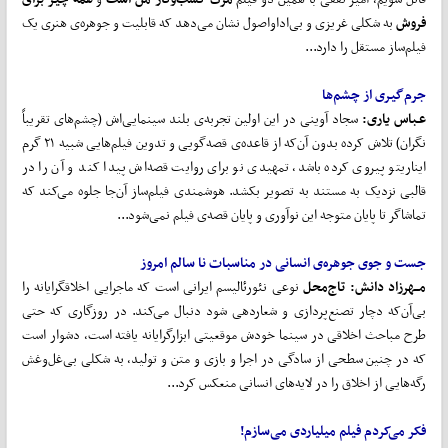
فروش
به شکلی غریزی و بی‌اداواصول نشان می‌دهد که قابلیت و جوهره‌ی هنری یک
فیلم‌ساز مستقل را دارد...
جرم‌گیری از چشم‌‌ها
عـباس یاری:
سجاد آوینی در این اولین تجربه‌ی بلند سینمایی‌اش (چشم‌های تقریباً
نگران) تلاش کرده بدون آن‌که از قاعده‌ی قصه‌‌گویی و تدوین فیلم‌هایی شبیه ۲۱ گرم
ایناریتو پیروی کرده باشد، تمهیدی نو برای روایت قصه‌اش پیدا کند و آن را در
قالبی نزدیک به مستند به تصویر بکشد. هوشمندی فیلم‌ساز آن‌جا جلوه می‌کند که
تماشاگر تا پایان متوجه این نوآوری و پایان قصه‌ی فیلم نمی‌شود...
جست و جوی جوهره‌ی انسانی در مناسبات نا سالم امروز
مــهرزاد دانش: تاج
محل
نوعی نئورئالیسم ایرانی است که ماجرایی اخلاق­گرایانه را
بی‌آن‌که دچار تصنع‌پردازی و شعاردهی شود دنبال می‌کند. در روزگاری که حتی
طرح مباحث اخلاقی در سینما خودش موقعیتی ابزارگرایانه یافته است، دشوار است
که در چنین سطحی از سادگی در اجرا و بازی و متن و تولید، به شکلی بی‌غل‌وغش
رگه‌هایی از اخلاق را در لایه‌های انسانی منعکس کرد...
فکر می‌کردم فیلم میلیاردی می‌سازم!