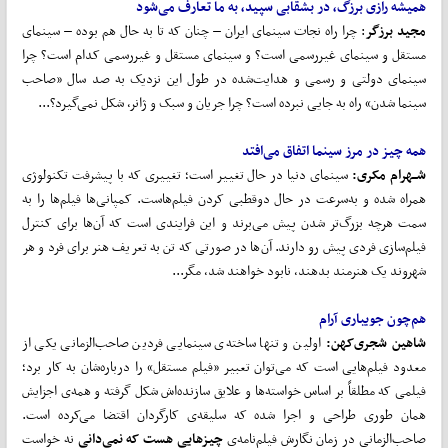
همیشه رازی برزگ، در بشقابی سپید، به ما تعارف می‌شود
مجید برزگر
: چرا راه نجات سینمای ایران – چنان که تا به حال هم بوده – سینمای
مستقل و سینمای غیررسمی است؟ و سینمای مستقل و غیررسمی کدام است؟ چرا
سینمای دولتی و رسمی و هدایت‌شده در طول این نزدیک به صد سال «صاحب
سینما شدن» راه به جایی نبرده است؟ چرا جریان و سبک و ژانر، شکل نمی‌گیرد؟...
همه چیز در مرز سینما اتفاق می‌افتد
شــهرام مکری:
سینمای دنیا در حال تغییر است؛ تغییری که با پیشرفت تکنولوژی
همراه شده و به‌سرعت در حال دوقطبی کردن فیلم‌هاست. کمپانی‌ها فیلم‌ها را به
سمت هرچه بزرگ‌تر شدن پیش می‌برند و این فرایندی است که آن‌ها برای کنترل
فیلم‌سازی فردی پیش رو دارند. آن‌ها در صورتی که تن به تعریف هنر برای فرد و هر
شهروند یک هنرمند بدهند، نابود خواهند شد، مگر...
هم‌چون جویباری آرام
شاهین شجری
کهن:
اولین و تنها ساخته‌ی سینمایی فردین صاحب‌الزمانی یکی از
معدود فیلم‌هایی است که می‌توان تعبیر «فیلم مستقل» را درباره‌شان به کار برد؛
فیلمی که مطلقاً بر اساس خواسته‌ها و علایق سازنده‌اش شکل گرفته و همه‌ی اجزایش
همان طوری طراحی و اجرا شده که سلیقه‌ی کارگردان اقتضا می‌کرده است.
صاحب‌الزمانی در زمان نگارش فیلم‌نامه‌ی
چیزهایی هست که نمی
دانی
نه خواست