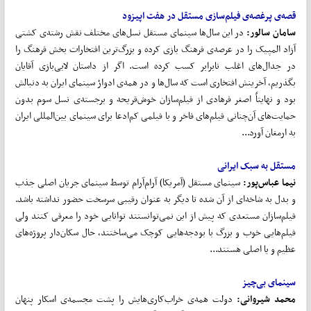
قصه‌ی پرغصه‌ی فیلم‌سازی مستقل در هفت اپیزود
سامان سالور:
در این سال‌ها سینمای مستقل نسل‌های مختلف نقش رشته‌ی کشتی
آزاد المپیک را در عرصه‌ی فرهنگ بازی کرده و بزرگ‌ترین افتخارات بخش فرهنگ را
در جدال‌های اغلب نابرابر کسب کرده است. اگر از داستان لابی‌بازی آقایان
بگذریم، آخرینش افتخاری است که سال‌ها و در همه‌ی ادوارْ سینمای ایران به دنبالش
بود و نهایتاً اصغر فرهادی از فیلم‌سازان خوش‌قریحه و برجسته‌ی نسل سوم بدون
حمایت‌های آن‌چنانی فیلم‌های فاخر و با فیلمی کم‌ادعا برای سینمای بین‌المللی ایران
به ارمغان آورد...
مستقل به سبک ایرانی
نیما عباس‌پور:
سینمای مستقل (آمریکا) آرام‌آرام توسط سینمای جریان اصلی جذب
و بدل به شاخه‌ای از آن شده تا دیگر به عنوان رقیبی سرسخت حضور نداشته باشد.
فیلم‌سازان مستعدی که پیش از این نمی‌توانستند توانایی خود را معرفی کنند ولی
فیلم‌هایی خوب و بزرگ با بودجه‌هایی کوچک می‌ساختند، حال سکان‌دار پروژه‌های
عظیم و یا اصلی هستند...
سینمای بی‌چیز
محمد شیروانی:
دولت همه‌ی خراب‌کاری‌هایش را پشت مجسمه‌ی ‌اسکار‌ پنهان