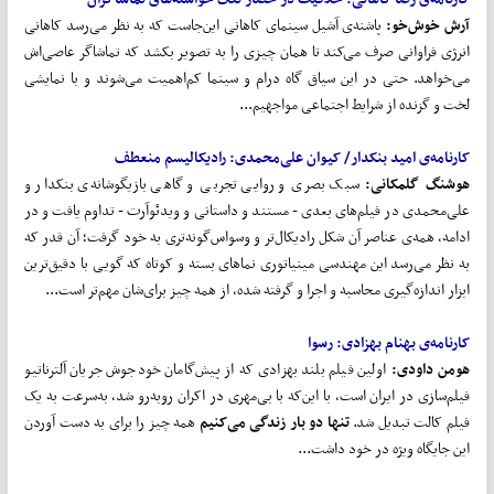
آرش خوش
خو:
پاشنه‌ی آشیل سینمای کاهانی این‌جاست که به نظر می‌رسد کاهانی
انرژی فراوانی صرف می‌کند تا همان چیزی را به تصویر بکشد که تماشاگر عاصی‌اش
می‌خواهد. حتی در این سیاق گاه درام و سینما کم‌اهمیت می‌شوند و با نمایشی
لخت و گزنده از شرایط اجتماعی مواجهیم...
کارنامه‌ی امید بنکدار/ کیوان علی
محمدی:
رادیکالیسم منعطف
هوشنگ گلمکانی:
سبک بصری و روایی تجربی و گاهی بازیگوشانه‌ی بنکدار و
علی‌محمدی در فیلم‌های بعدی - مستند و داستانی و ویدئوآرت - تداوم یافت و در
ادامه، همه‌ی عناصر آن شکل رادیکال‌تر و وسواس‌گونه‌تری به خود گرفت؛ آن‌ قدر که
به نظر می‌رسد این مهندسی مینیاتوری نماهای بسته و کوتاه که گویی با دقیق‌ترین
ابزار اندازه‌گیری محاسبه و اجرا و گرفته شده، از همه چیز برای‌شان مهم‌تر است...
کارنامه‌ی بهنام بهزادی: رسوا
هومن داودی:
اولین فیلم بلند بهزادی که از پیش‌گامان خودجوش جریان آلترناتیو
فیلم‌سازی در ایران است، با این‌که با بی‌مهری در اکران روبه‌رو شد، به‌سرعت به یک
فیلم کالت تبدیل شد.
تنها دو بار زندگی می
کنیم
همه چیز را برای به دست آوردن
این جایگاه ویژه در خود داشت...