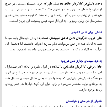
وحید وکیلی
فر
، کارگردان «تابور»:
همان طور که جریان سینمای مستقل در خارج
از ایران، پا به پای سینمای بدنه و تجاری حرکت کرده است در سینمای ایران نیز،
هرچند با فرازونشیب بسیار، آثار ارزشمندی ارائه شده که توجه جشنواره‌های هنری
معتبر مثل کن، برلین، ونیز و... به این آثار نمود عینی پیشرفت این جریان است...
فضایی برای نفس کشیدن
علی کریم، کارگردان «من عاشق سپیده‌ی صبحم»:
وقتی دیجیتال وارد سینما
شد، به این‌که همه به‌راحتی می‌توانند فیلم بسازند اعتراض داشتند. اما دیجیتال این
جرأت را به افراد داد که در راه رسیدن به خواسته‌های‌شان راحت‌تر قدم بردارند...
به درد سینمای تجاری نمی
خوریم!
عادل یراقی، کارگردان «آشنایی با لیلا»:
در ایران علاوه بر این‌که اکثر فیلم‌سازان
این نوع سینما در زمان ساخت از حمایت مالی و معنوی بی‌بهره‌اند، پس از پایان کار و
در هنگام نمایش هم بیش‌ترین کمبودها را دارند. یعنی مشکل سینمای مستقل فقط
به مرحله‌ی تولید منحصر نمی‌شود و برای اکران این گونه فیلم‌ها هم دشواری‌های
زیادی وجود دارد...
تلفیقی از خواستن و نتوانستن
رامتین لوافی
پور
:
فیلم دوم من
برلین ۷-
متعلق به سینمای بدنه نیست ولی در