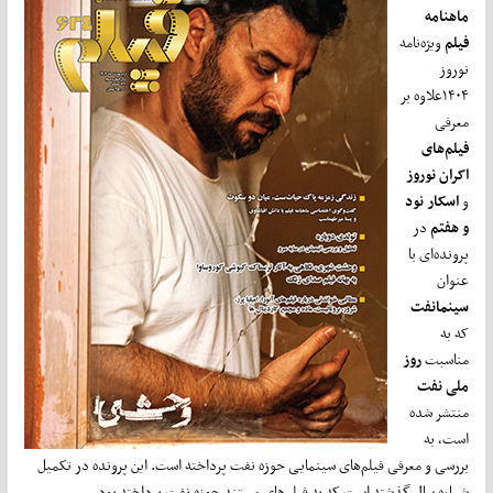
ماهنامه
فیلم
ویژه‌نامه
نوروز
۱۴۰۴علاوه بر
معرفی
فیلم‌های
اکران نوروز
و
اسکار نود
و هفتم
در
پرونده‌ای با
عنوان
سینمانفت
که به
مناسبت
روز
ملی نفت
منتشر شده
است، به
بررسی و معرفی فیلم‌های سینمایی حوزه نفت پرداخته است. این پرونده در تکمیل
شماره سال گذشته است که به فیلم‌های مستند حوزه نفت پرداخته بود.