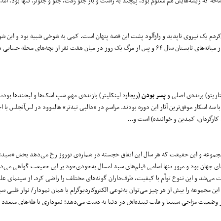
اخه که ریشه‏‌هایش هم معلوم بود، پیچید به راست و باز جلو رفت، جلو و جلوتر. تنها بود، اما..
ی‌کردم یک نیروی ناپدید و رازآلود پشت این قصه پنهان است. کمی به شوخی شبیه بود و این شو
بارها تکرار می‌شد و ذهنم را به خودش مشغول کرده بود. در آن دو هفته‌ی عجیب از میانه‌های تابستان سال ۶۴ و پس از مرگ یک روز در میان هفت نفر از بچه‌های 
ناریتو) برنده‌ی اصلی و
پسر بودن
(ریچارد لینکلیتر) بازنده‌ی مهم شبِ اشک‌ها و لبخندها بودن
ا سه اسکار موفق‌ترین آثار این دوره بودند. مراسم در «دالبی تیه‌تر» هالیوود در لس‌‌آنجلس با ا
 کارگردان، کمدین و خواننده) است و...
جموعه و این حقیقت که هر سال این اتفاق خجسته در شماره‌ی نوروز رخ می‌دهد بخش «سبد» ر
ت. سال ۲۰۱۴ سال بسیار پرباری برای سینمای جهان بود و مرور تنها اسامی فیلم‌های سبد امسال به‌خودی‌خود بر این حقیقت گواهی 
زهای ارزشمندی یافت می‌شد و این تنوع توأم با کیفیت، طرف‌داران گونه‌های مختلف را راضی کرد. از سینمای 
این مجموعه را بیش از هر چیز می‌توان به‌نوعی الکتروکاردیوگرام یا همان نمودار/ نوار قلبی س
وضعیت مزاجی سینما و قلب تپنده‌اش در دنیا به دست می‌دهد؛ نموداری با قله‌های متعدد و 