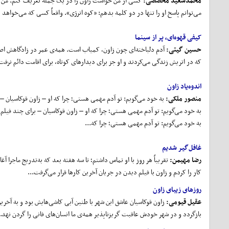
محمدسعید محصصی:
کسی از من خواست زاون را در یک جمله تعریف کنم. من که ب
می‌توانم پاسخ او را تنها در دو کلمه بدهم: «کوه انرژی». واقعاً کسی که می‌خواه
کیفی قهوه
ای، پر از سینما
حسین گیتی:
آدم دلباخته‌ای چون زاون، کمیاب است. همه‌ی عمر در زادگاهش اصفه
که در اتریش زندگی می‌کردند و او جز برای دیدارهای کوتاه، برای اقامت دائم نرفت.
اندوه
یاد زاون
منصور ملکی:
به خود می‌گویم: تو آدم مهمی هستی؛ چرا که او – زاون قوکاسیان – 
به خود می‌گویم: تو آدم مهمی هستی؛ چرا که او – زاون قوکاسیان – برای چند فیلم
به خود می‌گویم: تو آدم مهمی هستی؛ چرا که...
غافل
گیر شدیم
رضا مهیمن
:
تقریباً هر روز با او تماس داشتم؛ تا سه هفته بعد که به‌تدریج ماجرا 
کار را کردم و زاون با فیلم دیدن در جریان آخرین کارها قرار می‌گرفت...
روزهای زیبای زاون
عقیل قیومی:
زاون قوکاسیان عاشق این شهر با طنین آبی کاشی‌هایش بود و به آخری
بازگردد و در شهر خودش عاقبت گریز‌ناپذیر همه‌ی ما انسان‌های فانی را گردن نهد..