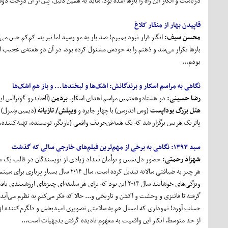
دریاست و انگار این راه را بارها آمده بود. شاید به همین دلیل، پس از آن درخت دوش
قاپیدن بهار از منقار کلاغ
محسن سیف:
انگار قرار نبود بمیرم! صد بار به مو رسید اما نبرید. کم‌کم حس م
بودم...
نگاهی به مراسم اسکار و برندگانش:
اشک
ها و لبخندها
... و باز هم اشک
ها
رضا حسینی:
در هشتاد‌وهفتمین مراسم اهدای اسکار،
بردمن
(آلخاندرو گونزالس ای
هتل بزرگ بوداپست
(وس اندرسن) با چهار جایزه و
ویپلش/ تازیانه
(دیمین شِیزل) ب
پاتریک هریس برگزار شد که یک همه‌فن‌حریف واقعی (بازیگر، نویسنده، تهیه‌کننده،
سبد ۱۳۹۳: نگاهی به برخی از مهم
ترین فیلم
های خارجی سالی که گذشت
شهزاد رحمتی
:
حضور دل‌نشین و توأمان تعداد زیادی از نویسندگان در قالب یک م
هر چیز به ضیافتی سالانه تبدیل کرده اس
ویژگی‌های خوشایند سال ۲۰۱۴ این بود که برای هر سلیقه‌ای چی
گرفته تا فانتزی و وحشت و اکشن و تاریخی و... حالا که فکر می‌کنم به نظرم می‌آید 
حساب آورد! نموداری که امسال هم به سلامتی تصویری امیدبخش و دلگرم‌کننده از 
از حد متوسط. انکار این واقعیت به مفهوم نادیده گرفتن بدیهیات است...