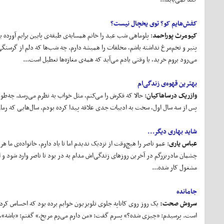
کفش
هایم کو؟ توی یخچال نیست؟
کیومرث پوراحمد
: پلوماهی شب عید را خانم همسایه‌ی طبقه‌ی پایین برایم آورده
پنیر و تخم‌مرغ نداشته باشم، مخلفات را همیشه دارم. چه شب‌ها که دلم از گرسنگی 
می‌رود بروم خرید، یا وقتی یادم می‌آید که همه‌ی مغازه‌ها تعطیل است...
بهترین قهوه‌ی زندگی
ام
وازریک درساهاکیان
: حالا که فکرش را می‌کنم، مثل خواب به نظرم می‌رسد. چه‌طو
پس از سه سال اول، سخت به ادبیات جدی علاقه پیدا کرده بودم. سال‌هایی که رما
شاید بهاری دیگر...
عباس یاری
: عمو ناصر را هیچ‌وقت از نزدیک ندیدم اما تا یاد دارم، خانواده‌ی ما
چشمان مادربزرگم در آخرین روزهای زندگی‌اش مدام به در بود تا ناصر وارد شود و او 
مشغول کار شده...
جامانده
سروش
صحت:
یک روز روی کاناپه جلوی تلویزیون خوابم برده بود که احساس کرد
است. پرسیدم: «چیزی شده؟» پسرم گفت: «من دارم می‌رم مریخ.» گفتم: «باشه»، 