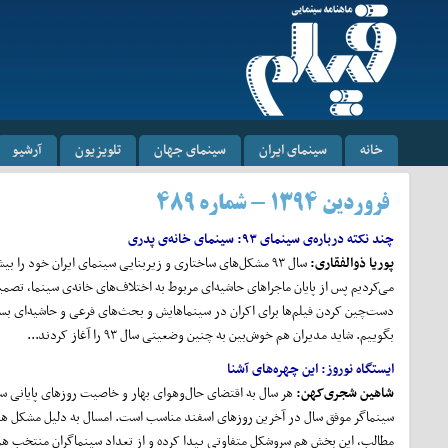
خانه
سینمای ایران
سینمای جهان
تلویزیون
آرشیو
فروردین ۱۳۹۴ - شماره ۴۸۹
چند نکته درباره‌ی سینمای ۹۳:
سینمای خانه‌ی پدری
پوریا ذوالفقاری
:
سال ۹۳ مشکل‌های ساختاری و زیربنایی سینمای ایران خود را
می‌کردیم پس از پایان ماجراهای حاشیه‌ای مربوط به اختلاف‌های خانه‌ی سینما، ت
دست‌چین کردن فیلم‌ها برای اکران در سینماهایش و بحث‌های فرعی و حاشیه‌ای بسیار
بگوییم. شاید مدیران هم خوش‌بین به چنین وضعیتی سال ۹۳ را آغاز کردند...
ایستگاه نوروز
: این چهره
های آشنا
شاهین شجری‌کهن:
هر سال به اقتضای حال‌وهوای بهار و خاصیت روزهای پایانی سا
سینماگر موفق سال در آخرین روزهای اسفند مناسب است. امسال به دلیل مشکل هم
مطالب، این بخش هم سروشکل متفاوتی پیدا کرده و از تعداد سینماگران منتخب هم 