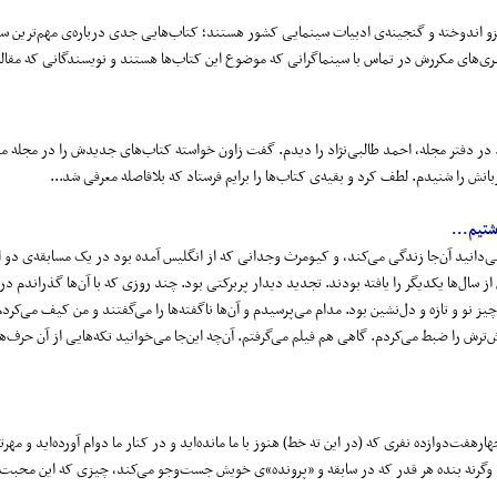
زو اندوخته و گنجینه‌ی ادبیات سینمایی کشور هستند؛ کتاب‌هایی جدی درباره‌ی مهم‌ترین سی
‌های مکررش در تماس با سینماگرانی که موضوع این کتاب‌ها هستند و نویسندگانی که مقاله‌
ی بود. در دفتر مجله، احمد طالبی‌نژاد را دیدم. گفت زاون خواسته کتاب‌های جدیدش را در مجله م
ربانش را شنیدم. لطف کرد و بقیه‌ی کتاب‌ها را برایم فرستاد که بلافاصله معرفی شد...
شتیم...
ا پرویز دوایی که می‌دانید آن‌جا زندگی می‌کند، و کیومرث وجدانی که از انگلیس آمده بود در یک مسابقه‌ی د
و منتقد فیلم پس از سال‌ها یکدیگر را یافته بودند. تجدید دیدار پربرکتی بود. چند روزی که با آن‌ها گذراندم در
و و تازه و دل‌نشین بود. مدام می‌پرسیدم و آن‌ها ناگفته‌ها را می‌گفتند و من کیف می‌کردم
‌ترش را ضبط می‌کردم. گاهی هم فیلم می‌گرفتم. آن‌چه این‌جا می‌خوانید تکه‌هایی از آن حرف‌
رهفت‌دوازده نفری که (در این ته خط) هنوز با ما مانده‌اید و در کنار ما دوام آورده‌اید و مهرتان
. وگرنه بنده هر قدر که در سابقه و «پرونده»ی خویش جست‌وجو می‌کند، چیزی که این محبت‌ه