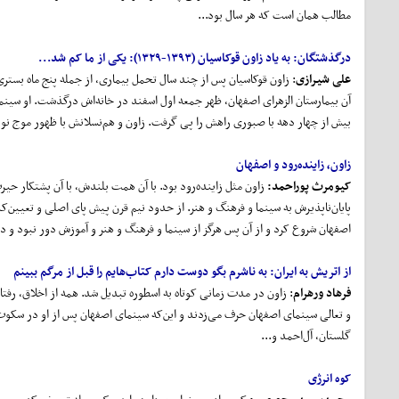
مطالب همان است که هر سال بود...
درگذشتگان:
به یاد زاون قوکاسیان (۱۳۹۳-۱۳۲۹):
یکی از ما کم شد...
علی شیرازی
: زاون قوکاسیان پس از چند سال تحمل بیماری، از جمله پنج ماه بستر
آن بیمارستان الزهرای اصفهان، ظهر جمعه اول اسفند در خانه‌اش درگذشت. او سین
بیش از چهار دهه با صبوری راهش را پی ‌گرفت. زاون و هم‌نسلانش با ظهور موج نو ب
زاون، زاینده
رود و اصفهان
کیومرث پوراحمد:
زاون مثل زاینده‌رود بود. با آن همت بلندش، با آن پشتکار حیر
پایان‌ناپذیرش به سینما و فرهنگ و هنر. از حدود نیم قرن پیش پای اصلی و تعیین‌
اصفهان شروع کرد و از آن پس هرگز از سینما و فرهنگ و هنر و آموزش دور نبود و دو
از اتریش به ایران:
به ناشرم بگو دوست دارم کتاب
هایم را قبل از مرگم ببینم
فرهاد ورهرام
: زاون در مدت زمانی کوتاه به اسطوره تبدیل شد. همه از اخلاق، رف
و تعالی سینمای اصفهان حرف می‌زدند و این‌که سینمای اصفهان پس از او در سکو
گلستان، آل‌احمد و...
کوه انرژی