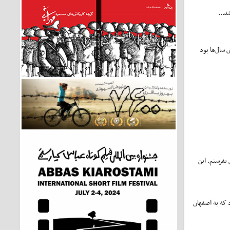
د...
سال‌ها بود
 بفرستم. این
 که به اصفهان