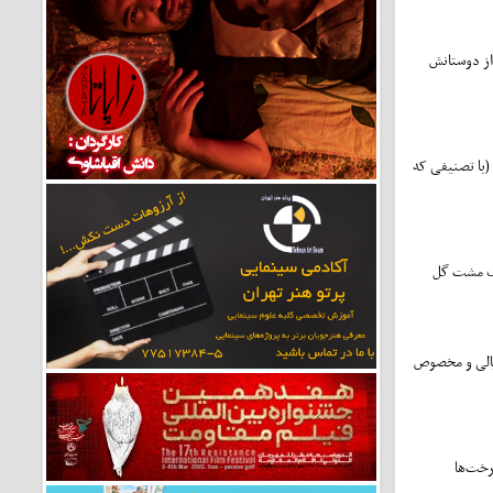
 از دوستانش
ار (با تصنیفی که
 یک مشت گل
ریالی و مخصوص
خت‏‌ها