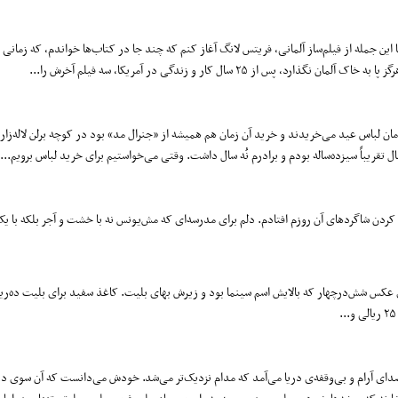
این جمله از فیلم‌ساز آلمانی، فریتس لانگ آغاز کنم که چند جا در کتاب‌ها خواندم، که زمانی
۲۵ سال کار و زندگی در آمریکا، سه فیلم آخرش را...
 می‌بردند و برای‌مان لباس عید می‌خریدند و خرید آن زمان هم همیشه از «جنرال مد» بود در کوچه برلن لاله‌ز
تقریباً سیزده‌ساله بودم و برادرم نُه سال داشت. وقتی می‌خواستیم برای خرید لباس برویم...
ا کردن شاگردهای آن روزم افتادم. دلم برای مدرسه‌ای که مش‌یونس نه با خشت و آجر بلکه با
ی عکس شش‌در‌چهار که بالایش اسم سینما بود و زیرش بهای بلیت. کاغذ سفید برای بلیت ده‌
ای آرام و بی‏‌وقفه‌ی دریا می‏‌آمد که مدام نزدیک‏‌تر می‏‌شد. خودش می‏‌دانست که آن سوی در