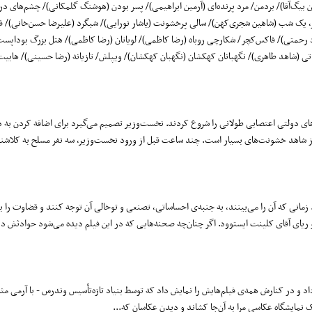
محسن بیگ‌آقا)/ بردمن/ مرد پرنده‌ای (آرمین ابراهیمی)/ پسر بودن (هوشنگ گلمکانی)/ چشم‌های د
 یک شب (شاهین شجری‌کهن)/ سالی پرخشونت (یاشار نورایی)/ شبگرد (علیرضا حسن‌خانی)/ ف
زاد رحمتی)/ فاکس‌کچر/ شکارچی روباه (رضا کاظمی)/ لویاتان (رضا کاظمی)/ هتل بزرگ بوداپست
تی (شاهد طاهری)/ نگهبانان کهکشان (نگهبان کهکشان)/ ویپلش/ تازیانه (رضا حسینی)/ هابیت:
ای دولتی اعتصابی طولانی را شروع کردند. نخست‌وزیر تصمیم می‌گیرد برای اضافه کردن به 
ز شاهد خشونت‌های بسیار است. چند ساعت قبل از ورود نخست‌وزیر، سه نفر مسلح به کلاش
انی که آن را می‌بینند، به جنبه‌ی احساساتی، تصنعی و توخالی آن توجه کنند و قضاوت را ب
 و ریای آقای کلینت ایستوود. اگر چنان‌چه صحنه‌هایی که در این فیلم دیده می‌شود حوادثش در 
د و در کنارش همه‌ی فیلم‌هایش را نمایش داد که توسط بنیاد تازه‌تأسیس وندرس - با آرمی مث
 نمایشگاه عکاسی مرا به آن‌جا کشاند و دیدن عکاسان که...