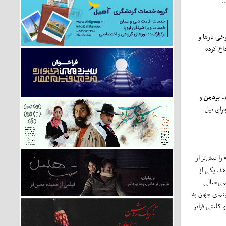
.
خی بارها و
محله حسابی داغ کرده
د.
بردمن
و
جرای نیل
ا بیش‌تر از
می‌دهد. یکی از
علمی‌خیالی
ینمای جهان به
کلیتی فراتر