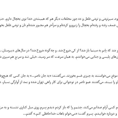
 بود. سیرترشی و ترشی فلفل و ده جور مخلفات دیگر هم که همیشه‌ی خدا توی یخچال دارم. حتی 
ضعف رفته و رفته‌ام یخچال را زیرورو کرده‌ام و سرآخر هم مجبور شده‌ام نان و ترشی فلفل بخو
ر شد که پایم به سینما باز شد؟ از کی شروع شد، و چه‌گونه شروع شد؟ در سال‌های دبیرستان،
ن‌های پلیسی و جنایی می‌خواندم. به همان سرعت که سر رسید، خیلی تند و سریع هم سپری ش
 هر موقع می‌خواستند به چیزی قسم بخورند، می‌گفتند: «به جان ناصر...» به جان کسی که هیچ‌وق
را ببیند. می‌گفتند عمو ناصر در نوجوانی برای کار راهی تهران شده و بعد از آوارگی بسیار، در
م کسی آرام صدایم می‌کند، چشمم را که باز کردم دیدم پسرم روی مبل کناری نشسته و به من
و دوباره خوابیدم. پسرم گفت: «می‌خوام باهات خداحافظی کنم.» گفتم...