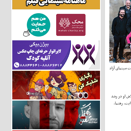
ت سینمای آزاد
اش او در رشد
یت، رهنما،