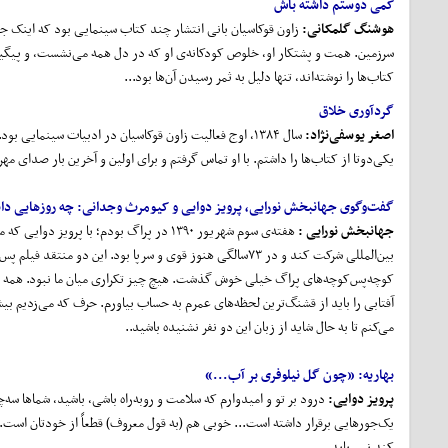
کمی دوستم داشته باش
هوشنگ گلمکانی
:
زاون قوکاسیان بانی انتشار چند کتاب سینمایی بود که اینک ج
سرزمین. همت و پشتکار او، خلوص کودکانه‌ی او که در دل همه می‌نشست، و پیگیری
کتاب‌ها را نوشته‌اند، تنها دلیل به ثمر رسیدن آن‌ها بود...
گردآوری خلاق
اصغر یوسفی
نژاد:
سال ۱۳۸۴، اوج فعالیت زاون قوکاسیان در ادبیات سینمای
یکی‌دوتا از کتاب‌ها را داشتم. با او تماس گرفتم و برای اولین و آخرین بار صدای مه
گفت
وگوی جهانبخش نورایی، پرویز دوایی و کیومرث وجدانی
:
چه روزهایی دا
جهانبخش نورایی
:
هفته‌ی سوم شهریور ۱۳۹۰ در پراگ بودم؛ ب
بین‌المللی شرکت کند و در ۷۳سالگی هنوز قوی و سرپا بود. این د
کوچه‌پس‌کوچه‌های پراگ خیلی خوش گذشت. هیچ چیز تکراری میان ما نبود. همه چیز ن
آفتابی را باید از قشنگ‌ترین لحظه‌های عمرم به حساب بیاورم. حرف که می‌زدیم بیش
می‌کنم تا به حال شاید از زبان این دو نفر نشنیده باشید..
بهاریه:
«چون گل نیلوفری بر آب...»
پرویز دوایی:
درود بر تو و امیدوارم که سلامت و روبه‌راه باشی، باشید، شماها سه‌چها
یک‌جورهایی برقرار داشته است... خوبی هم (به قول معروف) قطعاً از خودتان است
کند نمی‌یابد...