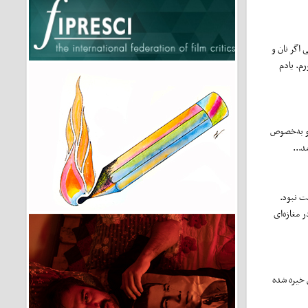
اگر نان و
رم. یادم
 و به‌خصوص
د...
ت نبود.
 مغازه‌ای
 خیره شده