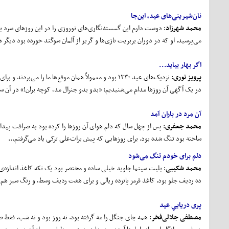
نان
شیرینی
های عید، این
جا
محمد شهرزاد
: دوست دارم این گسسته‌نگاری‌های نوروزی را در این روزهای سرد با 
می‌پرسید. او که در دوران بربریت نازی‌ها و گریز از آلمان سوگند خورده بود دیگر هرگز پا به خاک آلمان نگذارد، پس از 
اگر بهار بیاید...
پرویز نوری
: نزدیک‌های عید ۱۳۳۰ بود و معمولاً همان موقع‌ها ما را
در یک آگهی آن روزها مدام می‌شنیدیم: «بدو بدو جنرال مد، کوچه برلن!» در آن سال 
آن مرد در باران آمد
محمد جعفری
: پس از چهل سال که دلم هوای آن روزها را کرده بود به صرافت پید
ساخته بود تنگ شده بود. برای روزهایی که پیش برات‌علی ترکی یاد می‌گرفتم...
دلم برای خودم تنگ می
شود
محمد شکیبی
: بلیت سینما جاوید خیلی ساده و مختصر بود یک تکه کاغذ اندازه‌
ده ردیف جلو بود. کاغذ قرمز پانزده ریالی و برای هفت ردیف وسط، و رنگ سبز هم ۲۵ ریالی و...
پری دریاییِ عید
مصطفی جلالی‏‌فخر
: همه جای جنگل را مه گرفته بود. نه روز بود و نه شب. فقط صد