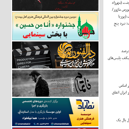
رشت (مهرزاد
ورس ماژور/
 (پوریا
 نبرد پنج
درصد
نیکف پلیس‌های
ر اساس
ایران اتفاق
ل بال یک