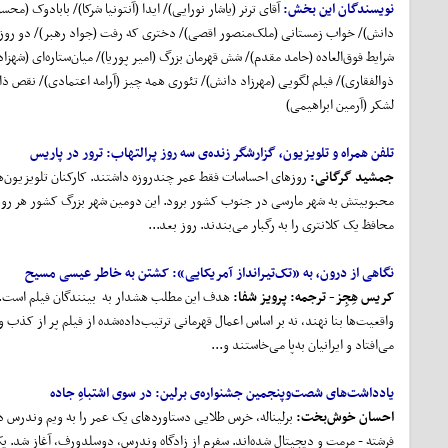
نویسندگان این بخش:
آقای ترنر (یاشار نورایی)/ ایدا (آنتونیا شرکا)/ بابادوک (
دانش)/ خواب زمستانی (ملک‌منصور اقصی)/ دختری که رفت (جواد رهبر)/ دو روز،
شرایط فوق‌العاده (حامد مقدم)/ شش قهرمان بزرگ (امیر پوریا)/ میان‌ستاره‌ای (شه
ذوالفقاری)/ فیلم لگویی (مهرزاد دانش)/ تئوری همه چیز (آرامه اعتمادی)/ نقص ذا
لشکر (آرمین ابراهیمی)
تلفن همراه و تلویزیون، گزارشگر زنده‌ی سه روز پرالتهاب:
ترور در پاریس
جمشید گرگانی:
روزهای احساسات فقط عمر چندروزه داشتند. کارکنان تلویزیون‌ه
محبوبیتش به شهر مارسی در جنوب کشور برود. این دومین شهر بزرگ کشور هر رو
محافظ یک کلانتری را به رگبار می‌بندند. روز بعد...
نگاهی از درون، به «تک
تیرانداز آمریکایی»:
کشتن به خاطر عیسی مسیح
کریس هِجِز
- ترجمه: پرویز شفا:
هدف این مطلب هشدار به بینندگان فیلم است. زم
واقعیت‌ها بنا نهند، نه بر اساس اعمال قهرمانی ترتیب‌داده‌شده از فیلم پر از کذب
می‌افتاد و ایرانیان به‌پا می‌خاستند و...
یادداشت
های شصت
وپنجمین جشنواره‌ی برلین:
در سوی اشتباهِ جاده
احسان خوش
بخت:
برلیناله، خرس طلایی دستاوردهای یک عمر را به ویم وندرس دا
فرشته - مرمت و دیجیتال شده‌اند. سفرم از زادگاه وندرس، دوسلدورف، آغاز شد. یک