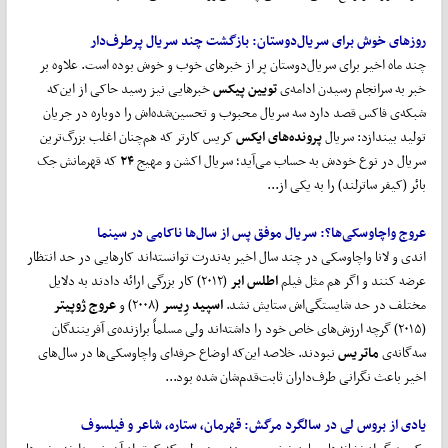
روزهای خوش برای سریال
دوستان:
بازگشت چند سریال پرطرف
دار
چند ماه اخیر برای سریال‌دوستان پر از خبرهای خوب و خوش بوده است. علاوه بر
خبر به سرانجام رسیدن ادامه‌ی
تویین پیکس
خبرهایی نیز رسید حاکی از این‌که
شبکه‌ی ‌فاکس قصد دارد سه سریال محبوب و تحسین‌شده‌اش را دوباره در جریان
تولید بیندازد: سریال
پرونده
های ایکس
کریس کارتر که هم‌چنان اغلب بزرگ‌ترین
سریال در نوع خودش به حساب می‌آید؛ سریال اکشن و مهیج
۲۴
که قهرمانش جک
بائر (کیفر ساترلند) را به یکی از...
عروج واچاوسکی
ها؟:
سریال موفق پس از سال
ها ناکامی در سینما
اندی و لانا واچاوسکی در چند سال اخیر به‌ندرت توانسته‌اند کارهایی در حد انتظار
عرضه کنند و اگر هم مثل فیلم
اطلس ابر
(۲۰۱۲) کار بزرگی ارائه دادند به دلایل
مختلف در حد شایستگی‌اش ستایش نشد.
اسپید رِیسر
(۲۰۰۸) و
عروج ژوپیتر
(۲۰۱۵) گرچه ارزش‌های خاص خود را داشته‌اند ولی مسلماً برازنده‌ی آفرینندگان
سه‌گانه‌ی
ماتریس
نبودند. خلاصه این‌که اوضاع حرفه‌ای واچاوسکی‌ها در سال‌های
اخیر باعث نگرانی طرف‌داران ثابت‌قدم‌شان شده بود...
یادی از بروس لی در سالگرد مرگش:
قهرمان، ستاره، شاعر و فیلسوف