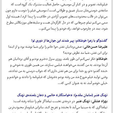
فیلم‌نامه، تصویر و در کنار آن موسیقی، حاصل فعالیت مشترک یک گروه است که
سابقه‌ی دوستی‌شان بسیار عمیق و طولانی است./ موسیقی فیلم را دوست دارم چون
می‌توان در قالب محدودیت‌های تصویر، آزادی در خلاقیت را پیدا کرد./ همیشه اول
سعی می‌کنم تمام چیزهایی که در دل کارگردان هست و سلیقه‌های موزیکالش مطرح
شود، بعد در چارچوب قواعد، راه خودم را پیدا می‌کنم...
گفت
وگو با زهرا خوشکام:
پیر شدند این جوان
ها از دوری تو!
علیرضا حسن
خانی
:
صفی‌یزدانیان نقش حوا خانم را برای شما نوشته بود و از ابتدا
برای این نقش، شما مد نظرش بودید؟
خوشکام
: فکر نمی‌کنم این طور باشد. روزی منزل دخترم بودیم و آقای یزدانیان هم
آن‌جا بودند. به من گفتند می‌خواهند فیلمی بسازند. من همین طوری به شوخی و
خنده گفتم: «تو رو خدا برای من هم نقش داری؟» که جواب درستی به من ندادند.
وقتی تولید فیلم شروع شد من رفته بودم دفترشان که فیلم‌نامه را دادند و خواندم و
خیلی خوشم آمد. نه به عنوان کسی که...
نهنگ عنبر (سامان مقدم):
«خواستگار» حاتمی و دهان بلعنده‌ی نهنگ
بهزاد عشقی:
نهنگ عنبر
در درجه‌ی نخست تماشاگر عام را نشانه رفته است؛
تماشاگری که به سینما می‌آید تا بخندد و تفریح کند. بنابراین فیلم‌ساز محبوب‌ترین