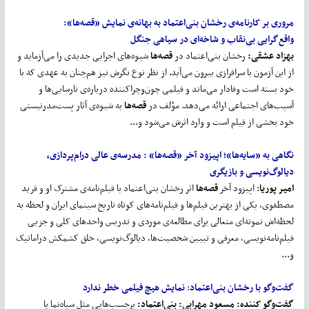
مروری بر کارنامه‌ی رخشان بنی
اعتماد به بهانه‌ی نمایش «قصه
ها»:
واقع
گرایی بی
نقاب و شاخه
ای در سیاهی جنگل
بهزاد عشقی:
رخشان بنی‌اعتماد در
قصه
ها
شیوه‌های اجرایی جدیدی را می‌آزماید و
از این آزمون با سرافرازی بیرون می‌آید. از نظر نوع نگرش نیز هم‌چنان به عهدی که با
خود بسته است وفادار می‌ماند و فیلمی چون‌وچراکننده درباره‌ی ‌نارسایی‌ها و
آسیب‌های اجتماعی ارائه می‌دهد. مؤلف در
قصه
ها
به شیوه‌ی آثار پست‌مدرنیستی
خود بخشی از فیلم است و وارد اثرش می‌شود و...
نگاهی به «سایه
ها»؛ اپیزود آخر «قصه
ها» :
مدرسه‌ی عالی درام
پردازی،
دیالوگ
نویسی و بازیگری
امیر پوریا
: اپیزود آخر
قصه
ها
اثر رخشان بنی‌اعتماد با فیلم‌نامه‌ی مشترک او و فرید
مصطفوی، یکی از بهترین فیلم‌ها و فیلم‌نامه‌های کوتاه تاریخ سینمای ایران و لحظه به
لحظه‌اش نمونه‌ای متعالی برای مطالعه‌ی موردی و تدریس واحدهای کلی و جزیی
فیلم‌نامه‌نویسی، معرفی و تبیین شخصیت‌ها، دیالوگ‌نویسی، خلق کشمکش دراماتیک
و...
گفت
وگو با رخشان بنی
اعتماد
:
نمایش هیچ فیلمی خطر ندارد
گفت‌و‌گو کننده:
مسعود مهرابی
:
بنی‌اعتماد:
برچسب‌هایی مثل سیاه‌نما یا