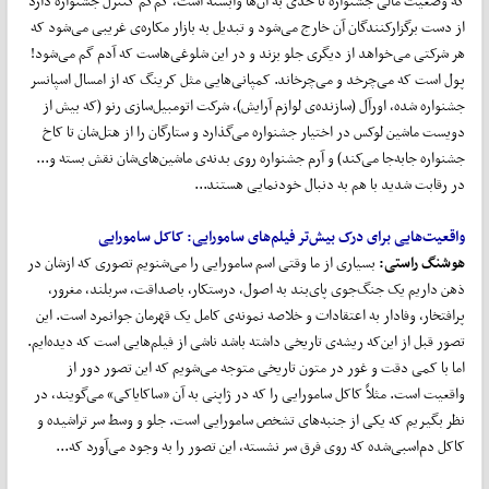
که وضعیت مالی جشنواره تا حدی به آن‌ها وابسته است، کم‌کم کنترل جشنواره دارد
از دست برگزارکنندگان آن خارج می‌شود و تبدیل به بازار مکاره‌ی غریبی می‌شود که
هر شرکتی می‌خواهد از دیگری جلو بزند و در این شلوغی‌هاست که آدم گم می‌شود!
پول است که می‌چرخد و می‌چرخاند. کمپانی‌هایی مثل کرینگ که از امسال اسپانسر
جشنواره شده، اورآل (سازنده‌ی لوازم آرایش)، شرکت اتومبیل‌سازی رنو (که بیش از
دویست ماشین لوکس در اختیار جشنواره می‌گذارد و ستارگان را از هتل‌شان تا کاخ
جشنواره جا‌به‌جا می‌کند) و آرم جشنواره روی بدنه‌ی ماشین‌های‌شان نقش بسته و...
در رقابت شدید با هم به دنبال خودنمایی هستند...
واقعیت
هایی برای درک بیش
تر فیلم
های سامورایی
: کاکل سامورایی
هوشنگ راستی
:
بسیاری از ما وقتی اسم سامورایی را می‌شنویم تصوری که ازشان در
ذهن داریم یک جنگ‌جوی پای‌بند به اصول، درستکار، باصداقت، سربلند، مغرور،
پرافتخار، وفادار به اعتقادات و خلاصه نمونه‌ی کامل یک قهرمان جوانمرد است. این
تصور قبل از این‌که ریشه‌ی تاریخی داشته باشد ناشی از فیلم‌هایی است که دیده‌ایم.
اما با کمی دقت و غور در متون تاریخی متوجه می‌شویم که این تصور دور از
واقعیت است. مثلاً کاکل سامورایی را که در ژاپنی به آن «ساکایاکی» می‌گویند، در
نظر بگیریم که یکی از جنبه‌های تشخص سامورایی است. جلو و وسط سر تراشیده و
کاکل دم‌اسبی‌شده که روی فرق سر نشسته، این تصور را به وجود می‌آورد که...