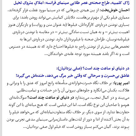
ژاک کلمبیه، طراح صحنه‌ی عصر طلایی سینمای فرانسه:
املاکِ متروک تخیل
احسان خوش
بخت
:
از بین همه‌ی چیزهایی که در سینما مورد غفلت قرار گرفته‌اند،
معماری فیلم یکی از مهم‌ترین‌هاست. دلایلش کمابیش می‌تواند روشن باشد: برای
بسیاری نوشتن درباره‌ی کارگردانان، فیلم‌ها (به عنوان متن و روایت) و بازیگران هنوز
اهمیت بیش‌تر – و به همان نسبت سادگی بیش‌تر – در مقایسه با نوشتن درباره‌ی
فیلم‌نامه‌نویسان، طراحان صحنه یا فیلم‌برداران دارد. نوشتن درباره‌ی این‌ها به
تخصص‌هایی بیش‌تر از نوشتن راجع به فیلم‌ها احتیاج دارد که نه همیشه در دسترس
است و نه اگر باشد همیشه مورد توجه عامه‌ی خوانندگان...
در دنیای تو ساعت چند است؟ (صفی یزدانیان
):
عاشق بی
حسرت و سرحالی که وقتی خبر مرگ می
دهد، خنده
اش می
گیرد!
امیر پوریا
:
بر خلاف نگاه حسرت‌خوارانه‌ی متأسفانه رایج امروز که عشق را با ویرانی و
هلاکت، یکسان می‌انگارد و جلوه‌های بیرونی آن را در حسادت و تمامیت‌طلبی
می‌بیند و در کمال تعجب، می‌پندارد
در دنیای تو ساعت چند است؟
سوگ‌نامه‌ای
هم‌سو با صاحبان این نوع نگاه است، اما این فیلمی است که هیچ میانه‌ای با این گونه
حقارت‌ها ندارد. از سوی دیگر، بر خلاف نگاه متفاوت‌نمایانه‌ای که می‌خواهد فیلم را
به آن بخش آکنده از ادا و دور از لذت‌های داستان‌سرایی سینمای مدعی تجربی بودن
پیوند بزند، گمان می‌کنم بسیار روشن است که فیلم اول صفی یزدانیان...