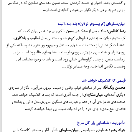
و کشتنش باشد، اصرار بر خسته کردنش است. همین مقدمه‌ی نمادین که در سکانس
پایانی هم به نوعی دیگر تکرار می‌شود و کنایه‌ای است از...
میان
ستاره
ای (کریستوفر نولان):
بله، بله، البته
رضا کاظمی:
حالا و پس از سه‌گانه‌ی
بتمن
با کم‌ترین تردید می‌توان گفت که
کریستوفر نولان، سازنده‌ی فیلم‌های کم‌هزینه و مستقلی مثل
تعقیب
و
یادگاری
،
نه‌فقط دیگر نشانی از مختصات سینمای مستقل و جمع‌وجور هنری ندارد بلکه یکی از
پرچم‌داران و به تعبیری مهم‌ترین پرچم‌دار صنعت فیلم‌سازی هالیوود است. برای
برداشت منفی از چنین گزاره‌هایی خیلی زود است و باید به وجوه مختلف این
وضعیت نگاهی انداخت. وجه متمایز نولان...
فیلمی که کلاسیک خواهد شد
محسن بیگ
آقا
:
پس از تماشای فیلم، وقتی از سینما بیرون می‌آیی، انگار از ستاره‌ی
دیگری آمده‌ای.
میان
ستاره
ای
از جمله آثاری است که بعدها کلاسیک خواهد شد.
صحنه‌های شاعرانه‌ی آن در فضا و عبارت‌های سنگین امروزش مثل «افق رویداد» و
«فضای پنج‌بعدی» جای خود را در ادبیات سینمایی پیدا خواهند کرد...
مأموریت: شناسایی راز گل سرخ
جواد رهبر
:
عصاره‌ی ماجراجویی
میان
ستاره
ای
یادآور آثار و ساختار کلاسیک این