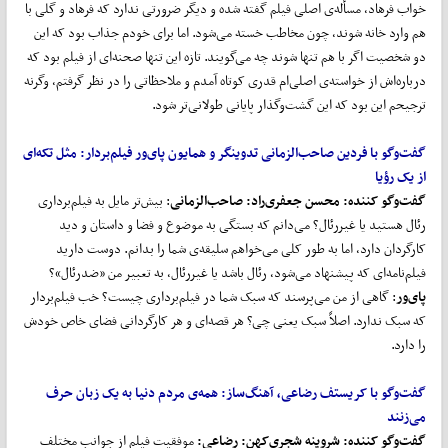
خواب فرهاد، مسأله‌ی اصلی فیلم گفته شده و دیگر ضرورتی ندارد که فرهاد و گلی با
هم وارد خانه شوند، چون مخاطب خسته می‌شود. اما برای خودم جذاب بود که این
دو شخصیت اگر با هم تنها شوند چه می‌گویند. تازه این تنها صحنه‌ای از فیلم بود که
درباره‌اش از خواسته‌ی اصلی‌ام قدری کوتاه آمدم و ملاحظاتی را در نظر گرفتم، وگرنه
ترجیحم این بود که این گشت‌وگذار پایانی طولانی‌تر شود.
گفت
وگو با فردین صاحب
الزمانی تدوینگر و همایون پای
ور فیلم
بردار:
مثل تکه
ای
از یک رؤیا
گفت‌و‌گو کننده:
محسن جعفری
راد
: صاحب
الزمانی
: بیش‌تر مایل به فیلم‌برداری
رئال هستید یا غیررئال؟ می‌دانم که بستگی به موضوع و فضا و داستان و دید
کارگردان دارد، اما به طور کلی می‌خواهم سلیقه‌ی شما را بدانم. دوست دارید
فیلم‌نامه‌ای که پیشنهاد می‌شود، رئال باشد یا غیررئال، به تعبیر من «ضدرئال»؟
پای
ور
: گاهی از من می‌پرسند که سبک شما در فیلم‌برداری چیست؟ خب فیلم‌بردار
که سبک ندارد. اصلاً سبک یعنی چی؟ هر قصه‌ای و هر کارگردانی فضای خاص خودش
را دارد.
گفت
وگو با کریستف رضاعی، آهنگ
ساز:
همه‌ی مردم دنیا به یک زبان حرف
می
زنند
گفت‌و‌گو کننده:
شروینه شجری
کهن
:
رضاعی:
موفقیت فیلم از جوانب مختلف