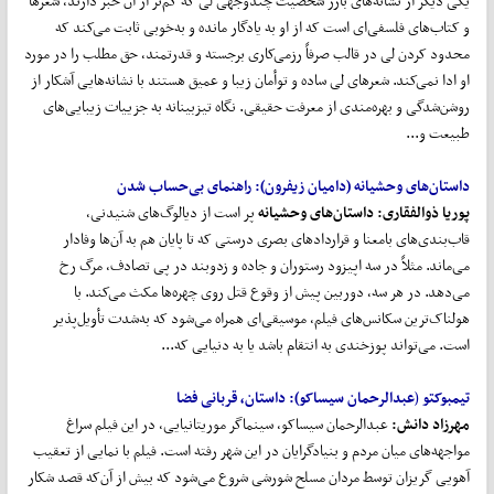
یکی دیگر از نشانه‌های بارز شخصیت چندوجهی لی که کم‌تر از آن خبر دارند، شعرها
و کتاب‌های فلسفی‌ای است که از او به یادگار مانده و به‌خوبی ثابت می‌کند که
محدود کردن لی در قالب صرفاً رزمی‌کاری برجسته و قدرتمند، حق مطلب را در مورد
او ادا نمی‌کند. شعرهای لی ساده و توأمان زیبا و عمیق هستند با نشانه‌‌هایی آشکار از
روشن‌شدگی و بهره‌مندی از معرفت حقیقی. نگاه تیزبینانه به جزییات زیبایی‌های
طبیعت و...
داستان
های وحشیانه (دامیان زیفرون):
راهنمای بی
حساب شدن
پوریا ذوالفقاری:
داستان
های وحشیانه
پر است از دیالوگ‌های شنیدنی،
قاب‌بندی‌های بامعنا و قراردادهای بصری درستی که تا پایان هم به آن‌ها وفادار
می‌ماند. مثلاً در سه اپیزود رستوران و جاده و زدوبند در پی تصادف، مرگ رخ
می‌دهد. در هر سه، دوربین پیش از وقوع قتل روی چهره‌ها مکث می‌کند. با
هولناک‌ترین سکانس‌های فیلم، موسیقی‌ای همراه می‌شود که به‌شدت تأویل‌پذیر
است. می‌تواند پوزخندی به انتقام باشد یا به دنیایی که...
تیمبوکتو
(
عبدالرحمان سیساکو):
داستان، قربانی فضا
مهرزاد دانش
:
عبدالرحمان سیساکو، سینماگر موریتانیایی، در این فیلم سراغ
مواجهه‌های میان مردم و بنیادگرایان در این شهر رفته است. فیلم با نمایی از تعقیب
آهویی گریزان توسط مردان مسلح شورشی شروع می‌شود که بیش از آن‌که قصد شکار