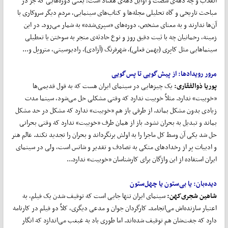
انقلاب و چه دهه‌ی شصت و اوایل دهه‌ی هفتاد است؛ یعنی دوره‌هایی که جز در
مباحث تاریخی و گاه تحلیلی مجله‌ها و کتاب‌های سینمایی، مردم دیگر سروکاری با
آن‌ها ندارند و به معنای مشخص، دوره‌های «سپری‌شده» به شمار می‌رود. در این
زمینه، رحمانیان چه با ثبت دقیق روز و نوع حادثه‌ی منجر به سوختن یا تعطیلی
سینماهایی مثل کاپری (بهمن فعلی)، شهرفرنگ (آزادی)، رادیوسیتی، متروپل و...
مرور رویدادها:
از پیش
گویی تا پس
گویی
پوریا ذوالفقاری:
یک چیزهایی در سینمای ایران هست که به قول قدیمی‌ها
«خوبیت» ندارد. مثلاً خوبیت ندارد که وقتی مشکلی حل می‌شود، سینما مدت
زیادی بدون مشکل بماند. از طرفی باز هم «خوبیت» ندارد که مشکل در حد مشکل
بماند و تبدیل به بحران نشود. باز از همان طرف «خوبیت» ندارد که وقتی بحرانی
حل شد یکی آن وسط کل ماجرا را به اولش برنگرداند و بحران را تجدید نکند. عالم هنر
و ادبیات پر از رخدادهای متکی به تصادف و تقدیر و شانس است، ولی در سینمای
ایران استفاده از این واژگان برای کارشناسان «خوبیت» ندارد...
دیده‌بان:
یا بی
ستون یا چهل
ستون
شاهین شجری‌کهن:
سینمای ایران تنها جایی است که توقیف شدن یک فیلم، به
اعتبار سازنده‌اش می‌انجامد. کارگردان جوان و مدعی دیگری، کلاً دو فیلم در کارنامه
دارد که جفت‌شان هم توقیف شده‌اند. اما طوری باد به غبغب می‌اندازد که انگار