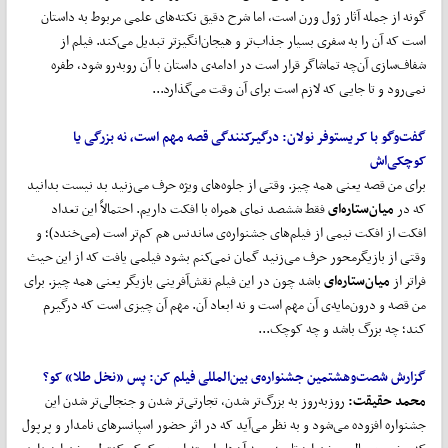
گونه از جمله آثار ژول ورن است، اما شرح دقیق نکته‌های علمی مربوط به داستان
است که آن را به سفری بسیار جذاب‌تر و هیجان‌انگیزتر تبدیل می‌کند. فیلم از
شفاف‌سازی آن‌چه تماشاگر قرار است در ادامه‌ی داستان با آن روبه‌رو شود، طفره
نمی‌رود و تا جایی که لازم است برای آن وقت می‌گذارد...
گفت
وگو با کریستوفر نولان:
درگیرکنندگی قصه مهم است، نه بزرگی یا
کوچکی
اش
برای من قصه یعنی همه چیز. وقتی از جلوه‌های ویژه حرف می‌زنید بد نیست بدانید
که در
میان
ستاره
ای
فقط ششصد نمای همراه با افکت داریم. احتمالاً این تعداد
افکت از افکت نیمی از فیلم‌های جشنواره‌ی ساندنس هم کم‌تر است (می‌خندد)؛ و
وقتی از بازیگرمحور حرف می‌زنید گمان نمی‌کنم بشود فیلمی یافت که از این حیث
فراتر از
میان
ستاره
ای
باشد چون در این فیلم نقش‌آفرینی بازیگر یعنی همه چیز. برای
من قصه و درون‌مایه‌ی آن مهم است و نه ابعاد آن. مهم آن چیزی است که درگیرم
کند؛ چه بزرگ باشد و چه کوچک...
گزارش شصت
و
هشتمین جشنواره‌ی بین
المللی فیلم کن:
پس «نخل طلا» کو؟
محمد حقیقت:
روز‌به‌روز به بزرگ‌تر شدن، تجارتی‌تر شدن و جنجالی‌تر شدن این
جشنواره افزوده می‌شود و به نظر می‌آید که در اثر حضور اسپانسرهای نامدار و پرپول