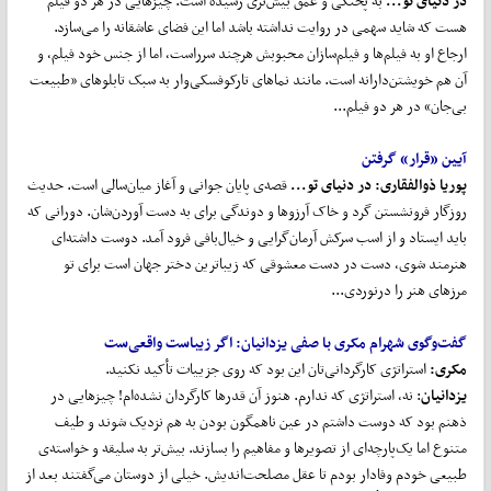
در دنیای تو...
به پختگی و عمق بیش‌تری رسیده است. چیزهایی در هر دو فیلم
هست که شاید سهمی در روایت نداشته باشد اما این فضای عاشقانه را می‌سازد.
ارجاع او به فیلم‌ها و فیلم‌سازان محبوبش هرچند سرراست، اما از جنس خود فیلم، و
آن هم خویشتن‌دارانه است. مانند نماهای تارکوفسکی‌وار به سبک تابلوهای «طبیعت
بی‌جان» در هر دو فیلم...
آیین «قرار» گرفتن
پوریا ذوالفقاری
:
در دنیای تو...
قصه‌ی پایان جوانی و آغاز میان‌سالی است. حدیث
روزگار فرونشستن گرد و خاک آرزوها و دوندگی برای به دست آوردن‌شان. دورانی که
باید ایستاد و از اسب سرکش آرمان‌گرایی و خیال‌بافی فرود آمد. دوست داشته‌ای
هنرمند شوی، دست در دست معشوقی که زیباترین دختر جهان است برای تو
مرزهای هنر را درنوردی...
گفت
وگوی شهرام مکری با صفی یزدانیان:
اگر زیباست واقعی
ست
مکری:
استراتژی کارگردانی‌تان این بود که روی جزییات تأکید نکنید.
یزدانیان
: نه، استراتژی که ندارم. هنوز آن قدرها کارگردان نشده‌ام! چیزهایی در
ذهنم بود که دوست داشتم در عین ناهمگون بودن به هم نزدیک شوند و طیف
متنوع اما یک‌پارچه‌ای از تصویرها و مفاهیم را بسازند. بیش‌تر به سلیقه و خواسته‌ی
طبیعی خودم وفادار بودم تا عقل مصلحت‌اندیش. خیلی از دوستان می‌گفتند بعد از