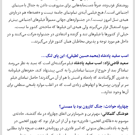
روشنفکر غرب‌زده، صرفاً دست‌مایه‌هایی برای مشروعیت دادن به جدال با سینمای
اجتماعی است./ هیچ فیلمی آینه‌ی تمام‌نمای جامعه نیست و «قصه‌ها» هم درباره‌ی
همه‌ی نسل امروز نیست./ در جشنواره‌های جهانی معمولاً فیلم‌های اجتماعی بیش‌تر
مورد استقبال قرار می‌گیرند ولی همه‌ی این فیلم‌ها که ساخته‌ی کشور ما نیست.
خیلی از کشورها با فیلم‌های تند و گزنده و انتقادی در جشنواره‌ شرکت می‌کنند و در
داخل هم مورد توجه و پذیرش مخاطبان همان کشور قرار می‌گیرند...
اسب سفید پادشاه (محمدحسین لطیفی):
این پای لنگ...
سعید قاضی
نژاد:
اسب سفید پادشاه
فیلم سرگشته‌ای است که بعید به نظر می‌‌رسد
تماشاگر بعد از خروج از سینما تماشایش را به کسی پیشنهاد کند. حفره‌های فیلم‌‌نامه
به قدری گل‌و‌گشادند که پادشاه و اسبش با هم از آن می‌‌گذرند! حاصل تماشای فیلم
سر بر آوردن پرسش‌ها و ابهام‌های زیادی است که در اغلب موارد پاسخی منطقی برای
آن‌ها وجود ندارد...
چهارراه حوادث: جنگ کازرون بود یا ممسنی؟
هوشنگ گلمکانی:
مهم‌ترین و خبرسازترین اتفاق چهارراه در ماه گذشته، حادثه‌ی
موسوم به «غائله‌ی افخمی- قادری» بود و آن از این قرار بود که بهروز افخمی در
پاسخ به یادداشت‌های ستونی که امیر قادری در روزنامه‌ی «هفت صبح» دارد مطلبی