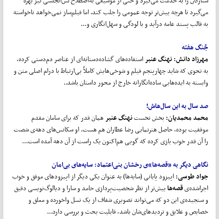
ستارگان را به خدمت می‌گیرد و حتی از موسیقی به‌اصطلاح لس‌آنجلسی نیز بهره
می‌گیرد تا هر‌چه بیش‌تر توجه عمومی را جلب کند. اما فیلم‌ساز نمی‌خواهد ناخواسته
به قالب پسند عامه درآید و با لودگی و سهل‌انگاری و...
جٌنگ هفته
مهرزاد دانش
: نهنگ عنبر
استفاده‌های گشاده‌دستانه‌ای از عناصر دم‌دستی کرده،
به نحوی که شاید چهارپنجم فیلم و شوخی‌هایش کاملاً بی‌ارتباط با درام اصلی متن و
وابسته به ایده‌هایی ساده‌انگارانه خارج از محور داستان باشد..
صد سال به این سال
هاش!
محمد محمدیان
:
بخش نخست
نهنگ عنبر
همان قدر که برای سامان مقدم
موفقیت بوده، حاصل هنرنمایی رضا عطاران هم هست. او سکانس‌های دهه‌ی شصت
را آن قدر خوب بازی کرده که گویی هم‌اکنون یک راست از آن دهه آمده است...
نگاهی دیگر به «قصه
ها»ی رخشان بنی
اعتماد
:
سایه
های بی
امان
جواد طوسی:
اپیزود پایانی (سایه‌ها) به عنوان یکی دیگر از اپیزودهای موفق و خوب
اجرا‌شده‌ی
قصه
ها
بیش‌تر از نظر شخصیت‌پردازی حامد و سارا و دیالوگ‌نویسی دقیق
و سنجیده‌ی این دو که می‌تواند تصویری شفاف از یک نسل واخورده و معلق و
خصایص و علایق و تردیدهای‌شان باشد، قابلیت بحث و بررسی دارد...