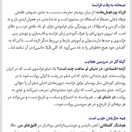
صبحانه به وقت فرانسه
فرزاد پورخوش
بخت
: از میان پرشمار تعاریف منتسب به عشق، شیوه‌ی عاشقی
فرهاد (علی مصفا) نه استحاله در معشوق است و نه فنا شدن در هجرانِ ابدیِ یار و نه
عزلت‌گزینی و استهلاک در روزمرگی برای فراموشیِ فراق. او یک عاشقِ غریب و خلاق
است که نیروی درونی‌اش را صرف آموختن زبان فرانسه و قاب‌سازی و تهیه‌ی پنیر
فرانسوی و صدها دل‌مشغولی و آموزه‌ی باربط و بی‌ربطِ دیگر کرده است. با این‌که به
گفته‌ی خود هیچ خاطره‌ای را به یاد نمی‌آورد که گلی (لیلا حاتمی) در آن نباشد اما...
گیله
گل در سرزمین عجایب
آرامه اعتمادی
:
در دنیای تو ساعت چند است؟
یک فیلم فرانسوی است که در ایران
روایت شده. فرق چندانی ندارد که این فیلم در رشت یا انزلی روایت شود یا در
روستای کوچکی مثل روستای تولوز فرانسه. درون‌مایه‌ی اصلی فیلم آن را جهانی
می‌کند. عشق مضمونی است که برای خود محدوده‌ای تعریف نمی‌کند و عشق به
روایت
در دنیای تو...
هم وابسته به اجتماع و سیاست و تاریخ نیست و می‌تواند در
هر برهه‌ای از تاریخ و در هر سرزمینی روایت شود...
همه حال
شان خوب است
هوشنگ گلمکانی
:
لحن دلپذیر و خویشتن‌دارانه‌ی یزدانیان در
قایق
های من
، حالا