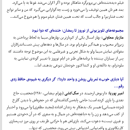
فیلم دیده‌نشده‌اش بی‌بروبرگرد شاهکار بوده و اگر اکران می‌شد غوغا به پا می‌کرد.
بعد هم نانِ همین توقیف را می‌خورد و ژست چه‌گوارایی می‌گیرد که من و سایر نوابغ
تحت فشاریم! و جالب است که تحت همین فشار، فیلم سوم را هم شروع می‌کند...
مجموعه
های تلویزیونی از نوروز تا رمضان:
خنده
ای که دوا نبود
مازیار معاونی
:
بهار امسال یکی از کم‌بارترین بهارهای سیما به لحاظ پرداختن به
زیرژانر محبوب و همه‌گیر ملودرام بود. در سال‌ها و دهه‌های پیش دست‌اندرکاران
مقوله‌ی نمایش سیما ولو به شکل تجربی و غیرعلمی به این موضوع توجه داشتند که
پس از بمباران بیننده با برنامه‌های طنز در ایام نوروز با تغییر گونه‌ی نمایشی به
ملودرام، به ذائقه‌ی او و کنداکتور خودشان تنوعی بدهند. اما...
آیا «بازی خوب» تعریفی روشن و واحد دارد؟:
گر دیگری به شیوه‌ی حافظ زدی
رقم...
امیر پوریا
: داریوش ارجمند در
سگ
کشی
(بهرام بیضایی، ۱۳۸۰) شخصیت حاج
نقدی را بازی کرده است؛ حاجی پا‌به‌سن‌گذاشته‌ای که در حجره‌اش با دیدن گلرخ
(مژده شمسایی) همسر یک بدهکارِ به زندان افتاده (مجید مظفری) وا می‌رود و اختیار
از کف می‌دهد و زن را به «باغچه»اش در شمال و به سفری که در آن «خودی هستیم
و غیری نیست» دعوت می‌کند. بازی‌اش هم با حرکتی ظریف بر روی مرز تیپ‌سازی
کاریکاتوری و واقع‌نمایی اجتماعی پیش می‌رود. شخصیتی که تنها...