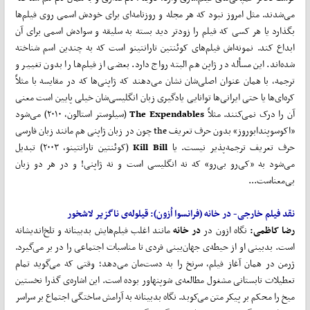
می‌شدند. مثل امروز نبود که هر مجله و روزنامه‌ای برای خودش اسمی روی فیلم‌ها
بگذارد یا هر کسی که فیلم را زودتر دید بسته به سلیقه و سوادش اسمی برای آن
ابداع کند. نمونه‌اش فیلم‌های کوئنتین تارانتینو است که به چندین اسم شناخته
شده‌اند. این مسأله در ژاپن هم البته رواج دارد. بعضی از فیلم‌ها را بدون تغییر و
ترجمه، با همان عنوان اصلی‌شان نشان می‌دهند که ژاپنی‌ها که در مقایسه با مثلاً
کره‌ای‌ها یا حتی ایرانی‌ها توانایی یادگیری زبان انگلیسی‌شان خیلی پایین است معنی
آن را درک نمی‌کنند. مثلاً
Expendables
The
(سیلوستر استالون، ۲۰۱۰) می‌شود
«اکوسوپندابوروز» بدون حرف تعریف the چون در زبان ژاپنی هم مانند زبان فارسی
حرف تعریف ترجمه‌پذیر نیست. یا
Kill Bill
(کوئنتین تارانتینو، ۲۰۰۳) تبدیل
می‌شود به «کی‌رو بی‌رو» که نه انگلیسی است و نه ژاپنی! و در هر دو زبان
بی‌معناست...
نقد فیلم خارجی‌-
در خانه (
فرانسوا اُزون)
:
قیلوله‌ی ناگزیر لاشخور
رضا کاظمی:
نگاه ازون در
در خانه
مانند اغلب فیلم‌هایش بدبینانه و تلخ‌اندیشانه
است. بدبینی او از حیطه‌ی جهان‌بینی فردی تا مناسبات اجتماعی را در بر می‌گیرد.
ژرمن در همان آغاز فیلم، سرنخ را به دست‌مان می‌دهد؛ وقتی که می‌گوید تمام
تعطیلات تابستانی مشغول مطالعه‌ی شوپنهاور بوده است. این اشاره‌ی گذرا نخستین
میخ را محکم بر پیکر متن می‌کوبد. نگاه بدبینانه به آرامش ساختگی اجتماع بر سراسر