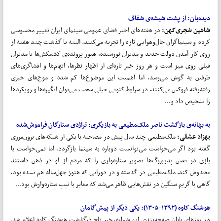
دیده
بان:
از پشت شیشه‌ی شفاف
شاهین شجری
کهن:
در هفته‌های اخیر فضای عمومی سینمای ایران تغییر محسوسی
کرده و سینماگران حال‌وهوایی تازه را تجربه می‌کنند. البته با گذشت چند هفته از
روی کار آمدن دولت جدید و مدیران نورسیده، هنوز پرونده‌ی کشمکش‌ها با مدیران
قبلی روی میز است و هر روز خبر تازه‌ای از اظهار نظرها، اتهام‌ها و افشاگری‌های
طرفین به گوش می‌رسد، اما اهمیت این موضوع‌ها کم شده و موج‌های خبری
رفته‌رفته فروکش می‌کنند. در شرایط کنونی خیلی سخت می‌توان انگیزه‌ها و رویکردها
را تشخیص داد و...
به بهانه‌ی بازگشت ناصر ملک
مطیعی به بازیگری:
تراژدی ستارگان فراموش
شده
بهزاد عشقی:
ملک‌مطیعی چند سال پیش در مصاحبه با یکی از شبکه‌های برون‌مرزی
گفته بود اگر می‌خواست می‌توانست دوباره به سینما بازگردد، اما نمی‌خواست با
بازی در نقش پدربزرگ‌ها تصویر ستاره‌واری را که مردم از او در ذهن داشتند
مخدوش کند. ملک‌مطیعی در گذشته و در دورانی که هنوز چهل‌ساله هم نشده بود،
گاهی با گریم سنگین در نقش‌هایی ظاهر می‌شد که مغایر با تیپ ستاره‌وارش بود...
هوشنگ کاوه (۱۳۹۲-۱۳۰۵):
یکی دیگر از پیش
گامان
در روزهای پایان صفحه‌بندی این شماره، خبر تلخ درگذشت هوشنگ کاوه اعلام شد.