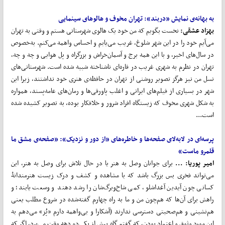
به بهانه‌ی نمایش «دربند»:
تهران مخوف و هالوهای سینمایی
بهزاد عشقی:
نخست بگویم که من خود یک هالوی شهرستانی هستم و وقتی به تهران
می‌آیم خود را در این شهر شلوغ، غریب می‌یابم و احساس واهمه می‌کنم. به‌خصوص
در سال‌های اخیر، و با این همه برج و آسمان‌خراش و بزرگراه و پل هوایی و چه و چه،
تهران در نظرم به شهری غریب در قاره‌ای ناشناخته شبیه شده است. شهرستانی‌های
نسل من نیز هرگز تصویر روشنی از تهران در حافظه‌ی هنری خود نداشتند، زیرا این
شهر در بسیاری از فیلم‌های ایرانی و اغلب پاورقی‌ها و رمان‌های عامه‌پسند، همواره
به شکل شهری مخوف که زیستگاه افراد شرور و خلافکار بوده، به تصویر کشیده شده
است...
پرسه
ای در لابه
لای صفحه
ها و خاطره
های «از دور و نزدیک»:
«صفحه‌ی مشق ما
قلمرو ماست»
امیر پوریا: ...
برای جوانان وصل به هنر یا در حال تلاش برای وصل به هنر، این
می‌تواند فخری بس بزرگ باشد که با مشاهده و کشف و درک زیست هنرمندانۀ
کسانی چون آیدین آغداشلو، کمی شاخ‌وبرگ‌شان را رشد دهند و وسعت یابند؛ و
راهش برای آن‌ها که هم‌چون من و ما به راه چهارم گفته‌شده در شروع مطلب یعنی
هم‌نشینی و هم‌صحبتی دسترسی ندارند (آشکارا و بی‌واهمه دارم «پُز» می‌دهم به
این مورد وثوق و اعتماد بودن، که گفتم گاه بیش از یکی‌دو دهه وقت می‌برد، اگر که