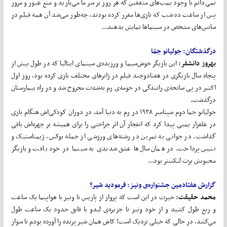
نمی‌دانم با وجود بمب‌های متفقین که هر روز بر سر ما می‌بارید و منع عبور و مرور
پس از ساعت ده شب که نازی‌ها مقرر کرده بودند، چه‌طور می‌شد آن همه فیلم در
سانس‌های مشخص در سینماها نمایش بدهند...
درگذشتگان: جولیانو جمّا
بهروز دانشفر:
این بازیگر خوش‌سیما و ورزیده‌ی سینمای ایتالیا که در طول بیش از
پنجاه سال بازیگری در هفتادوچند فیلم در ژانرهای مختلف بازی کرده بود، روز اول
اکتبر در پی سانحه‌ی رانندگی در حومه‌ی رم به‌شدت مجروح شد و در راه بیمارستان
درگذشت.
جولیانو جما دوم سپتامبر ۱۹۳۸ در رم به دنیا آمد. در دوران کودکی‌اش هنگام بازی
در علفزار بمبی پیدا کرد که انفجار آن اثر جراحتی را برای همیشه بر چهره‌اش باقی
گذاشت. در جوانی به تمرین در رشته‌های ورزشی از جمله بوکس، ژیمناستیک و
تنیس پرداخت. در همان سال‌ها عشق شدیدی به سینما در خود یافت و بازیگر
محبوبش برت لنکستر بود...
گزارش هفتادمین جشنواره‌ی ونیز:
فرمودید شیر؟
محمد حقیقت:
حیرت در این است که پرواز از پاریس تا ونیز با هواپیما یک ساعت
و ربع طول کشید و از خود ونیز تا جزیره‌ی لیدو با قایق حدود یک ساعت طول
می‌کشد، در حالی که خیلی نزدیک است! کاش همان شیر پرنده را آورده بودم تا سوار