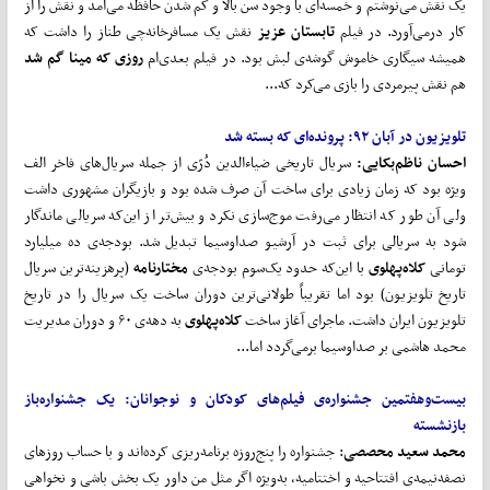
یک نقش می‌نوشتم و خمسه‌ای با وجود سن بالا و کم شدن حافظه می‌آمد و نقش را از
کار در‌می‌آورد. در فیلم
تابستان عزیز
نقش یک مسافرخانه‌چی‌ طناز را داشت که
همیشه سیگاری خاموش گوشه‌ی لبش بود. در فیلم بعدی‌ام
روزی که مینا گم شد
هم نقش پیرمردی را بازی می‌کرد که...
تلویزیون در آبان ۹۲:
پرونده
ای که بسته شد
احسان ناظم
بکایی:
سریال تاریخی ضیاءالدین دُرّی از جمله سریال‌های فاخر الف
وی‍ژه بود که زمان زیادی برای ساخت آن صرف شده بود و بازیگران مشهوری داشت
ولی آن طور که انتظار می‌رفت موج‌سازی نکرد و بیش‌تر از این‌که سریالی ماندگار
شود به سریالی برای ثبت در آرشیو صداوسیما تبدیل شد. بودجه‌ی ده میلیارد
تومانی
کلاه
پهلوی
با این‌که حدود یک‌سوم بودجه‌ی
مختارنامه
(پرهزینه‌ترین سریال
تاریخ تلویزیون) بود اما تقریباً طولانی‌ترین دوران ساخت یک سریال را در تاریخ
تلویزیون ایران داشت. ماجرای آغاز ساخت
کلاه
پهلوی
به دهه‌ی ۶۰ و دوران مدیریت
محمد هاشمی بر صداوسیما برمی‌گردد اما...
بیست
وهفتمین جشنواره‌ی فیلم
های کودکان و نوجوانان:
یک جشنواره
باز
بازنشسته
محمد سعید محصصی
: جشنواره را پنج‌روزه برنامه‌ریزی کرده‌اند و با حساب روزهای
نصفه‌نیمه‌ی افتتاحیه و اختتامیه، به‌ویژه اگر مثل من داور یک بخش باشی و نخواهی