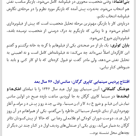
بنی
اعتماد:
وقتی شخصیت محوری در فیلم‌نامه کامل می‌شود، بازیگر مناسب نقش
هم انتخاب می‌شود. به‌ندرت پیش آمده که بازیگر مورد نظرم را در مرحله‌ی نگارش
فیلم‌نامه انتخاب نکنم.
درباره‌ی کار با بازیگر، مهم‌ترین مرحله تحلیل شخصیت است که پیش از فیلم‌برداری
انجام می‌شود و تا زمانی که بازیگرم به درک درستی از شخصیت نرسیده باشد،
فیلم‌برداری شروع نمی‌شود.
باران کوثری:
یک بار از سر صحنه‌ی یکی از فیلم‌هایم با گریه به خانه برگشتم و گفتم
این کارگردان اصلاً نمی‌‌داند چه می‌کند؛ نه فیلم‌نامه‌اش کامل است و نه اهمیتی به
تحلیل نقش می‌دهد. ولی مادر گفت تو قبول کرده‌ای که با او کار کنی و باید با
شیوه‌اش کنار بیایی.
افتتاح پردیس سینمایی کاپری گرگان:
سانس اول، ۴۶ سال بعد
هوشنگ گلمکانی:
آیین سینمای روز اول عید سال ۱۳۴۶ را با تماشای
اشک
ها و
لبخندها
در سینما کاپری گرگان به جا آوردیم. ساعت یازده صبح در اولین سانس
نمایش این فیلم و شروع به کار این سینما. وقتی چند روز پیش در مراسم آغاز
بهره‌برداری از بنای تازه‌ساز سینما این خاطره را می‌گفتم، یکی از همراهانم در آن روز
اول عید، دوست دوران کودکی‌ام غلامعلی رضایی که حالا از پیش‌کسوتان تئاتر
گرگان به شمار می‌آید، روی یکی از صندلی‌های ردیف اول در کنار چند تن دیگر از
بچه‌های محل نشسته بود...