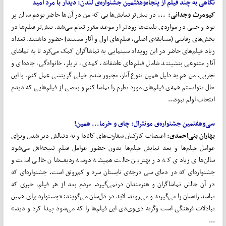
نگاهی به چند فیلم از پنجاه
وهفتمین جشنواره‌ی لندن:
دیدار با مرد امید
کیومرث وجدانی: ...
در بیش‌تر نمایش‌هایی که من در آن‌ها حاضر بودم سالن پر
بود و حتی در مواردی بلیت‌ها زودتر از موعد مقرر تمام می‌شد. بیش‌تر فیلم‌ها در
بخش‌های رقابتی (مسابقه‌ی اصلی، فیلم‌های اول و آثار مستند) حضور داشتند. تعداد
زیاد فیلم‌های حاضر در این رویداد سینمایی به تماشاگران کمک می‌کرد تا به تماشای
آثار متنوعی بنشینند شامل فیلم‌های عاشقانه، کمدی، تریلر، خانوادگی، جاده‌ای و
تجربی. من هم به دلیل همین تنوع آثار، مجبور شدم خیلی گزینشی عمل کنم. با این
حال نتوانستم همه‌ی فیلم‌های مورد نظرم را تماشا کنم و بعضی از فیلم‌هایی که دیدم
انتخاب اولم نبود...
سی
وهفتمین جشنواره‌ی مونترال:
چای و خرما... همین!
بهاران بنی
احمدی:
اعتصاب کارکنان سفارت‌های کانادا و به دنبالش دیر شدن ویزای
عوامل فیلم‌ها و بعد نمایش فیلم‌ها بدون حضور عوامل فیلم نتیجه‌اش می‌شود
سالن‌های زیادی که در بهترین حالت همیشه دوسه ردیف‌شان خالی است و
جشنواره‌ای که در دمای سی درجه‌ی تابستان سرد و کم‌رونق است. جشنواره‌ای که
در آن چالش تماشاگران و هنرمندان درنمی‌گیرد. مردم بعد از هر فیلم، خبری که
نباشد راه‌شان را می‌گیرند و می‌روند. لابد در دل‌شان می‌گویند: «جشنواره برای همین
تبادلات فرهنگی است وگرنه دی‌وی‌دی این فیلم‌ها را که می‌شود پیدا کرد و دید.»
...