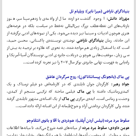
بنیادگرای ناراضی (
میرا نایر):
ویلیام تل
مهرزاد دانش:
ا وجود گذشت دوازده سال از واقعه‌ی یازدهم سپتامبر، هنوز
بازتاب‌های این نقطه‌عطف بزرگ بین‌المللی نه‌فقط در سیاست بلکه در عرصه‌های
هنری هم‌چون ادبیات و سینما نیز دیده می‌شود. یکی از نمونه‌های ادبی برگرفته از
این حادثه، رمان
بنیادگرای ناراضی
نوشته‌ی نویسنده‌ی پاکستانی، محسن حمید،
است که با استقبال زیادی هم مواجه شده، به نحوی که علاوه بر ترجمه به بیش از
سی زبان، موفقیت‌هایی هم‌چون دریافت جایزه‌ی ادبی نویسندگان آسیا-آمریکا و
راه‌یابی به فهرست نهایی جایزه‌ی بوکر سال ۲۰۰۷ را نیز تجربه کرده است...
پی ماک (
بانجونگ پیسانتاناکون):
روح سرگردان عاشق
جواد رهبر:
کارگردان جوان تایلندی که در کارنامه‌اش دو فیلم ترسناک و یک
کمدی‌رمانتیک داشته با
پی ماک
فیلمی ساخته که ترکیبی منسجم از کمدی،
وحشت و رمانس است. ایده‌ی مرکزی
پی ماک
از یک افسانه‌ی مشهور تایلندی گرفته
شده، ولی کارگردان برداشتی آزاد و شوخ‌طبعانه از این افسانه ارائه داده است...
سقوط مرد مرده (
نیلس آردن اُپلف):
هم
دردی با آقا و بانوی انتقام
جو
هومن داودی: سقوط مرد مرده
از میانه‌های قصه شروع می‌کند. تا میانه‌ها اطلاعات
موثق و مطمئنی از موقعیت آدم‌ها، ‌ارتباط‌‌شان با هم و انگیزه‌های رفتاری‌شان نداریم؛