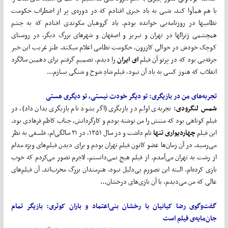
با هم همآوا کند. شبی به یاد خبری افتادم که در دوره‌ی پر از اضطراب حکومت
نظامیها در روزنامه‌یی خوانده بودم. یاد گروهبان مکوندی افتادم که به چشم
همچشمی ژنرالها در تهران و تبریز و اصفهان و شهرهای بزرگ دیگر، در روستای
کوچک خودش در حوالی کازرون، حکومت نظامی اعلام میکند. طنز غریب این خبر
جرقه‌یی بود که در پرتو آن فیلم
ای ایران
را دیدم. تصمیم گرفتم برای دهمین سالگرد
انقلاب که هنوز کسی به یاد آن نبود، فیلم شادِ شوخ و شنگی بسازم...
تجربه
های من در بازیگری:
تو دیگر خودت نیستی، تو دیگری هستی
شمس لنگرودی:
تجربه‌ی اولم در بازیگری (اگر بشود نام بازیگری بدان داد)، در
فیلم کوتاهی بود که متنش را من نوشته بودم و کارگردانش، جناب کاظم فرهادی بود.
این فیلم
چهاردیواری تنها
نام داشت و در سال ۱۳۵۱، در ۲۱ سالگی‌ام، فلسفی به نظر
می‌رسید. در آن زمان‌ها عضو کانون فیلم تهران بودم و برای دیدن فیلم‌های ویژه مدام
از رشت به تهران می‌آمدم. از فیلم هیچ نمی‌دانستم، لاجرم تصور می‌کردم که خوب
بازی کرده‌ام. البته این تصورم بی‌دلیل نبود. هنرمندان بزرگ مخرب‌اند. آن فیلم‌های
عالی که من می‌دیدم، با آن بازی‌های درخشان...
گفت
وگوی رضا کیانیان با رخشان بنی
اعتماد و باران کوثری
:
بازیگر تمام
جان
مایه‌ی فیلم است