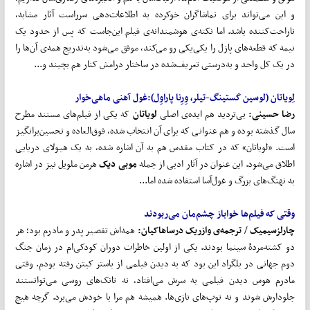
و این می‌تواند برای تماشاگران خوکرده به اطلاعات‌دهی سرراست آثار مشابه،
ناراحت‌کننده باشد. اما نکته‌ی هوشمندانه‌ی فیلم این‌جاست که پس از حدود یک
نیمه که قطعه‌های پازل را یکی‌یکی رو می‌کند، موفق می‌شود به‌تدریج همه‌ی آن‌ها را
در یک کل واحد و به‌درستی تعریف‌شده در ساختار درامش کنار هم بچیند و...
لِویاتان (
لوسین کَستینگ-تیلر، وِرِنا پاراوِل
):
غول آهنی ماهی
خوار
رضا حسینی:
بی‌تردید هم ایده‌ی اصلی
لویاتان
که یکی از فیلم‌های مستند مطرح
سال گذشته بوده و هم عنوانی که برای آن انتخاب شده، فوق‌العاده و تحسین‌برانگیز
است. «لویاتان» که در کتاب مقدس هم به آن اشاره شده، به یک هیولای دریایی
اطلاق می‌شود. این عنوان در آثار ادبی از جمله
موبی دیک
هرمن ملویل نیز در اشاره
به نهنگ‌های بزرگ و غول‌آسا استفاده شده اما...
وقتی که فیلم
ها خواب
از چشم
مان می
ربودند
چارلز
سیمیک
/
ترجمه‌ی وازریک درساهاکیان:
همه‌اش تقصیر پدر و مادرم بود؛ هر
دو کشته‌مردۀ سینما بودند. یکی از اولین خاطرات دوران کودکی‌ام در زمان جنگ
دوم جهانی در بلگراد این بود که به دیدن فیلمی از باستر کیتن رفته بودم. وقتی
مادرم هوس دیدن فیلمی به سرش می‌افتاد، نه تانک‌های روسی می‌توانستند
جلودارش شوند و نه توپ‌های نازی‌ها. همیشه هم مرا با خودش می‌برد. گرچه هیچ