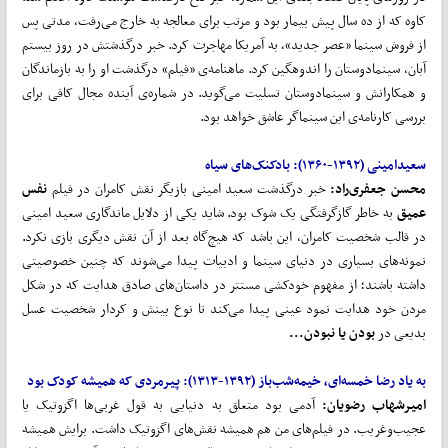
کاوه که از ده سال پیش بیمار بود و مرتب برای معالجه به خارج می‌رفت، مدتی پس
از فروش سینما «عصر جدید»، به آمریکا مهاجرت کرد. خبر درگذشتش در روز بیستم
آبان، سینمادوستان را اندوهگین کرد. ماهنامه‌ی «فیلم» درگذشت او را به بازماندگان
و همکارانش و سینمادوستان تسلیت می‌گوید. در شماره‌ی آینده مجال کافی برای
بررسی کارنامه‌ی این سینماگر عاشق خواهد بود.
سعید
امینی
(۱۳۹۲-۱۳۶۰)
:
بادکنک
های سیاه
محسن جعفری
راد:
خبر درگذشت سعید امینی بازیگر نقش کامران در فیلم
نفس
عمیق
به خاطر گازگرفتگی یک شوک بود. شاید یکی از دلایل ماندگاری سعید امینی
در قالب شخصیت کامران، این باشد که هیچ‌گاه بعد از آن نقش دیگری بازی نکرد.
نمونه‌های بسیاری در دنیای سینما و ادبیات پیدا می‌شوند که چنین خصوصیتی
داشته باشند؛ از مفهوم خودکشی مستتر در داستان‌های صادق هدایت که در شکل
مردن خود هدایت نمود عینی پیدا می‌کند تا نوع بینش و کردار شخصیت عسل
بدیعی در
بودن یا نبودن...
به یاد رضا خمسه
ای، خیمه
شب
باز
(۱۳۹۲-۱۳۱۳)
:
پیرمردی که همیشه کودک بود
امیرشهاب رضویان:
آدمی بود متعلق به دنیایی به قول غربی‌ها اگزوتیک یا
عجیب‌و‌غریب. در فیلم‌های من هم همیشه نقش‌های اگزوتیک داشت. برایش همیشه