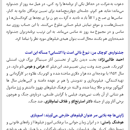
دعوت به شرکت در حداقل یکی از برنامه‌ها را رد کنی، در عمل سه روز از جشنواره
می‌ماند؛ شاید هم کم‌تر. جلسه‌ای چهارپنج‌ساعته برای تعیین برندگان جایزه به‌ کنار،
سانس‌های صبح را کلاً باید نادیده گرفت چون برای بچه‌های کودکستان‌ها و
دبستان‌هاست و موقع نمایش فیلم حسابی شلوغ می‌کنند. با این حساب روزی سه
سانس و در مجموع سه روز نه سانس می‌ماند. به ‌‌این‌ ترتیب برنامه‌ریزان جشنواره
شعبده‌بازی هم بکنند محال است بتوان همه‌ی فیلم‌های مورد نظر را تماشا کرد.
جشنواره‌ی کوچک من: نبوغ ذاتی است یا اکتسابی؟ مسأله این است
احمد طالبی
نژاد:
بخت دیدن یکی از نخستین آثار سینماگر بزرگ قرن، استنلی
کوبریک، همین چند وقت پیش نصیبم شد. این فیلم که
هراس و هوس
نام دارد، در
سال ۱۹۵۲ با بودجه‌ای ده هزار دلاری ساخته شده و کوبریک علاوه بر کارگردانی و
تهیه‌کنندگی، فیلم‌برداری و تدوینش را هم بر عهده داشته و کپی‌هایش سال ها
گم‌وگور بوده و حالا پیدا شده، و البته در فرهنگ فیلم‌های بهروز دانشفر و ژرژ سادول
هم نشانی از آن یافت نمی‌شود. فیلمی با گرایش فلسفی، درباره‌ی جنگ و هم‌چون
برخی آثار وی از جمله
دکتر استرنج
لاو
و
غلاف تمام
فلزی
، ضد جنگ.
ژاپنی
ها چه بلایی سر عنوان فیلم
های خارجی می
آورند:
اسم
بازی
هوشنگ راستی:
در ایران زمان جوانی ما برعکس امروز فیلم‌ها از راه‌های قانونی و
توسط دفاتر کمپانی‌های فیلم‌سازی وارد، دوبله، نام‌گذاری و با همان نام هم شناخته