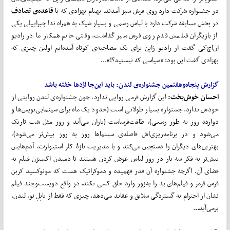
در جشنواره شرکت دارد روی فرش سبز آمدند. بهنام بهزادی که با
قاعده‌ی تصادف
در بخش مسابقه شرکت دارد با لباس رسمی و بسیار شیک به همراه ندا جبراییلی یکی
از بازیگران فیلمش قدم روی فرش سبز گذاشت. وقتی خانم همکار ما در رادیو
ان‌اچ‌کی گفت از رادیو ژاپن برای یک مصاحبه‌ی کوتاه آمده‌ایم اولین چیزی که
بهزادی گفت این بود: «سیاسی که نیستید؟!»...
گزارش پنجاه
وهفتمین جشنواره‌ی لندن
:
باید این
جا اژدها خفته باشد
احسان خوش
بخت:
این گزارش فرمی روایی ندارد، چون جشنواره‌ی لندن روایتی از
خودش ندارد. جشنواره بسیار طولانی است (حدود یک ماه برای سینمایی‌نویس‌ها و
دوازده روز به طور رسمی)، طاقت‌فرساست (باران می‌آید و روز مثل شب تاریک
می‌شود و در برنامه‌ریزی‌اش فاصله‌ی سینماها روز به‌ روز بیش‌تر می‌شود)،
بهترین‌های دیگران را دستچین می‌کند و با مدیریت تازۀ کلر استیوارت، آدم‌هایش
بیش‌تر به فکر سه بار در روز لباس عوض کردن هستند تا دمیدن اکسیژن فیلم به
فضای آن. اگرچه جشنواره آن ‌قدر فهمیده و دموکراتیک هست که مونوکسید کربن
فرش قرمز و فیلم‌های بد را به‌زور وارد حلق کسی نکند. در واقع دویست‌وچند فیلم
نشان از احترام به گستردگی سلایق و عقاید می‌دهد، چیزی که فقط از بابِلِ نو، لندن،
برمی‌آید...