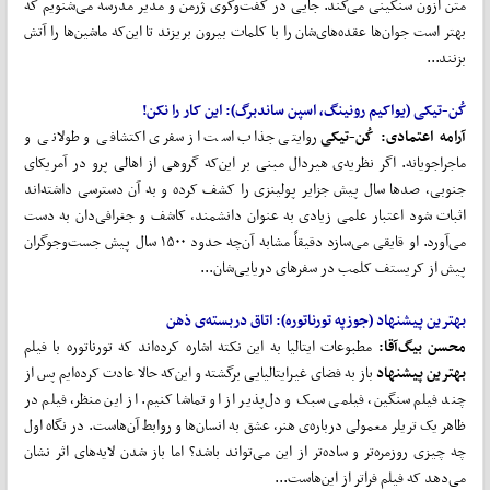
متن ازون سنگینی می‌کند. جایی در گفت‌وگوی ژرمن و مدیر مدرسه می‌شنویم که
بهتر است جوان‌ها عقده‌های‌شان را با کلمات بیرون بریزند تا این‌که ماشین‌ها را آتش
بزنند...
کُن-تیکی (
یواکیم رونینگ، اسپن ساندبرگ):
این کار را نکن!
آرامه اعتمادی: کُن-
تیکی
روایتی جذاب است از سفری اکتشافی و طولانی و
ماجراجویانه. اگر نظریه‌ی هیردال مبنی بر این‌که گروهی از اهالی پرو در آمریکای
جنوبی، صدها سال پیش جزایر پولینزی را کشف کرده و به آن دسترسی داشته‌اند
اثبات شود اعتبار علمی زیادی به عنوان دانشمند، کاشف و جغرافی‌دان به دست
می‌آورد. او قایقی می‌سازد دقیقاً مشابه آن‌چه حدود ۱۵۰۰ سال پیش جست‌وجوگران
پیش از کریستف کلمب در سفرهای دریایی‌شان...
بهترین پیشنهاد
(جوزپه تورناتوره)
:
اتاق دربسته‌ی ذهن
محسن بیگ
آقا:
مطبوعات ایتالیا به این نکته اشاره کرده‌اند که تورناتوره با فیلم
بهترین پیشنهاد
باز به فضای غیرایتالیایی برگشته و این‌که حالا عادت کرده‌ایم پس از
چند فیلم سنگین، فیلمی سبک و دل‌پذیر از او تماشا کنیم. از این منظر، فیلم در
ظاهر یک تریلر معمولی درباره‌ی هنر، عشق به انسان‌ها و روابط آن‌هاست. در نگاه اول
چه چیزی روزمره‌تر و ساده‌تر از این می‌تواند باشد؟ اما باز شدن لایه‌های اثر نشان
می‌دهد که فیلم فراتر از این‌هاست...