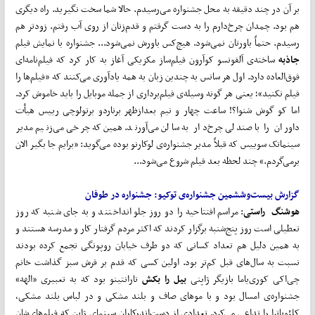
بر آن در چند دقیقه‌ به محل جشنواره می‌رسیدم. حالا شما سخت نگیرید. راه دیگری
هم بود. چمدان چرخ‌دارم را به دست گرفتم و قدم‌زنان از روی آب رفتم. زودتر هم
رسیدم. حتماً باورتان نمی‌شود. هیچ‌کس باورش نمی‌شود... جشنواره با نمایش فیلم
جاذبه
ساخته‌ی آلفونسو کوآرون فیلم‌ساز مکزیکی آغاز به کار کرد که فیلم‌نامه‌ای
فوق‌العاده دارد. اول هر سانس به چندین زبان به همه یادآوری می‌کنند که «فیلم‌ها را
فیلم نکنید»؛ یعنی هر گونه وسیله‌ی فیلم‌برداری از جمله موبایل را باید خاموش کرد.
اما کو گوش شنوا؟! ساعت چهار و نیم بعدازظهر برناردو برتولوچی رییس هیأت
داوران را با صندلی چرخ‌دار به سالن می‌آورند. همین‌که چرخی می‌زنیم مدیر
سینماتک سوییس که قبلاً مدیر جشنواره‌ی لوکارنو بوده می‌گوید: «برایم جا بگیر الان
برمی‌گردم.» چند لحظه بعد فیلم شروع می‌شود...
گزارش بیست
وششمین جشنواره‌ی توکیو
: جشنواره در طوفان
هوشنگ راستی
: مراسم افتتاحیه را دو روز جلو انداختند و به جای شنبه که روز
تعطیلی است روز پنج‌شنبه برگزار کردند که اکثر مردم گرفتار کار و مدرسه هستند و
به همین دلیل هم تعداد کسانی که دو طرف خیابان روپونگی تجمع کرده بودند
نسبت به سال‌های قبل کم‌تر بود. اولین کسی که قدم بر فرش سبز گذاشت خانم
چی‌اکی کوری‌یاما بازیگر ژاپنی
بیل را بکش
تارانتینو بود که به تعبیری «الهه»
جشنواره‌ی امسال بود و با موهای صاف و بلند مشکی و در لباس بلند مشکی،
کلئوپاترا را تداعی می‌کرد. تعدادی از دست‌اندرکاران سینمای ژاپن که فیلم‌های‌شان