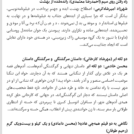
راه رفتن روی سیم (احمدرضا معتمدی):
رانده‌شده از بهشت
شهرزاد امیرشاه
کرمی:
اصطلاح بهشت ایده و جهنم پرداخت در فیلم‌نامه‌نویسی،
بیانگر آن است که چرا بسیاری از ایده‌های جذاب به فیلم‌نامه‌ها و در نهایت به
فیلم‌های استاندارد و موفقی بدل نمی‌شوند، در عین آن‌که برخی آثار موفق و
تحسین‌شده، ایده‌هایی ساده و تکراری دارند. پیوستن یک جوان ساده‌دل روستایی
(داود) با تنبور به یک گروه موسیقی راک زیرزمینی، در هسته‌ی خود دارای تقابلی
است که ایجاد جذابیت می‌کند...
دو لکه ابر (مهرشاد کارخانی): داستان سرگشتگی و سرگشتگی داستان
محسن خادمی:
دو لکه ابر
داستان تنهایی و گم‌گشتگی آدم‌هاست. آدم‌های قصه
هر یک در تلاش برای گذار از تنگنایی هستند که به آن دچارند. خواه این تنگنا
موقعیت احساسی منصور و آذر باشد، خواه پیدا کردن خواهری که نشانی از او در
شهر نیست یا راه نداشتن به خانه و طرد شدن از خانواده. تازه فقط شخصیت‌های
اصلی داستان نیستند که دچار این گم‌گشتگی‌اند. در جهانی که کارخانی خلق کرده
همه‌ی آدم‌های شهر، از مسافران اتومبیل کسری تا پیرمردی که خسته از انتظاری
طولانی بار سفر بسته، تا زن خواننده‌ی پیش از انقلاب، همگی خسته و سرگشته‌اند...
نگاهی به دو فیلم همه
چی عادیه! (محسن دامادی) و یک کیلو و بیست
ویک گرم
(رحیم طوفان)