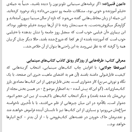
دامون قنبرزاده:
اگر برنامه‌های سینمایی تلویزیون را دیده باشید، حتماً به جمله‌ی
«فیلم آموزنده و خوبی بود، مشکلات جامعه رو نشون می‌داد» زیاد برخورد کرده‌اید.
این جمله از زبان مخاطب‌هایی گفته می‌شود که تازه از سالن سینما بیرون آمده‌اند و
گزارشگر میکروفن‌به‌دست، به سمت‌شان رفته تا از آن‌ها بپرسد «فیلم چه‌طور بود؟».
این بیماری «آن فیلمی خوب است که معضل روز جامعه را نشان بدهد» یا «فیلمی
خوب است که آموزنده باشد» از هر کجا که شروع شده باشد، حالا دیگر چنان گریبان
همه را گرفته که به نظر نمی‌رسد به این راحتی‌ها بتوان از آن خلاص شد...
معرفی کتاب:
طرفه
هایی از روزگار رونق کاذب کتاب
های سینمایی
امیرعطا جولایی:
با افزایش چاپ کتاب‌های سینمایی، انتخاب گزینه‌هایی که
کیفیت قابل‌قبولی داشته باشند (آن هم به اقتضای ماهیت خبری این صفحه، با یک
نگاه و تورقی سریع) کار دشواری است. بخش قابل‌توجهی از این کتاب‌ها مصادیق بارز
کتاب‌سازی‌اند. (گو این‌که پیش آمده - به اضطرارِ موضوع - در همین بخش مجله از
برخی‌شان یاد شده باشد) و دیگر انتخاب کتاب‌های باکیفیت از بین این حجم انبوه،
دشوار است. بالأخره در این میان چیزهایی از قلم می‌افتند، یا با تأخیری ناخواسته
سراغ‌شان می‌رویم؛ و بسیاری از این کتاب‌ها نیز تا تابستان آینده فراموش خواهند شد
و تقدیرشان خاک خوردن در قفسه‌های کتاب‌فروشی یا - از آن بدتر - کنج انبارها
خواهد بود...