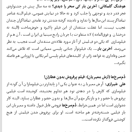
هوشنگ گلمکانی:
آخرین بار کی سحر را دیدی؟
نه سه سال پیش در جشنواره‌ی
فجر قدر دید و توجهی را جلب کرد و نه حالا در نمایش عمومی. فیلم البته عناصر
تماشاگرپسند این سال‌ها را ندارد و نادیده گرفته شدنش نزد عامه‌ی تماشاگران چندان
عجیب نیست، اما غفلت منتقدان از این فیلم پاکیزه و خوش‌ساخت (البته نه
درخشان و فوق‌العاده) که متفاوت با جریان رایج سینمای ایران است، آن هم از
فیلم‌سازی که یکی‌دو فیلمش از آثار مورد علاقه‌ی منتقدان است عجیب به نظر
می‌رسد.
آخرین بار...
یک فیلم‌نوآر جنایی پلیسی معمایی است که تلاش می‌کند
ضمن وفاداری به قواعد ژانر، از کلیشه‌های فیلم پلیسی آمریکایی یا اروپایی هم فاصله
بگیرد...
دُم
سرخ
ها (آرش معیریان): فیلم پرفروش بدون عطاران!
علی شیرازی:
آرش معیریان به عنوان یکی از پایدارترین فیلم‌سازان آن گونه از
فیلم‌سازی که کارش را در دهه‌ی نود هم تداوم بخشیده، کوشیده است فیلمی
پرفروش با حضور دو بازیگر مهم آن سال‌ها و بدون حضور عطاران بسازد. البته کار
دشواری است اما در همین شرایط،
دُم
سرخ
ها
فروشی قابل قبول داشته و معیریان این
بار فیلمی شسته‌رفته‌تر هم ساخته است. او برای پرفروش شدن فیلمش از هیچ
کوششی فروگذار نکرده است...