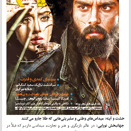
خشت و آینه:
میداس
های وطنی و سلبریتی
هایی که طلا جارو می
کنند
جهانبخش نورایی:
در عالم بازیگری و هنر و تجارت
،
میداسی داریم که قبلاً در