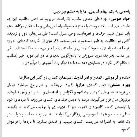
پاسخی به یک ابهام قدیمی: ما را به چشم سِر ببین
!
جواد طوسی:
بهزادخان عشقی سلام.، یک‌راست می‌روم سر اصل مطلب. این چه
عادت بدی است که خودت را مجتهد جامع‌الشرایط می‌دانی و ما بندگان درگاهت هم
باید قبول کنیم حرف‌ها و نظرهایت، وحی منزل است؟ طی سال‌های دور و نزدیک،
گاهی در مطالبت به طور مستقیم یا غیرمستقیم ذکر شرّی از نگارنده کرده‌ای. به‌ویژه
هر جا قصد نواختن مسعود کیمیایی را داشته‌ای، مرا نیز بی‌نصیب نگذاشته‌ای. طی
این مدت، بجز یک مورد ضرورتی به پاسخ‌گویی ندیدم اما در این مورد اخیر (مطلب
«احکام کلی‌نگر» در شماره‌ی 545 ماهنامه) دیگر واقعاً شورش را درآوردی.
خنده و فراموشی، کمدی و امر قدرت: سینمای کمدی در گذر این سال
ها
بهزاد عشقی:
فیلم کمدی
هزارپا
رکورد می‌شکند و سی‌وپنج میلیارد تومان
می‌فروشد. فیلم‌های کمدی
مصادره
و
تگزاس
و
آینه
بغل
و... نیز در رأس فیلم‌های
پرفروش سال قرار می‌گیرند. مردم به دیدن فیلم‌های کمدی می‌روند تا درد‌های خود
را فراموش کنند. کانون‌های قدرت نیز کمدی‌سازی را ترغیب می‌کنند تا بگویند
ملالی نیست و همه با سرخوشی روزگار می‌گذرانند. به این ترتیب ملت و دولت در
یک نقطه به اشتراک می‌رسند: کمدی ببینیم و کمدی بسازیم تا درد‌ها را فراموش
کنیم..