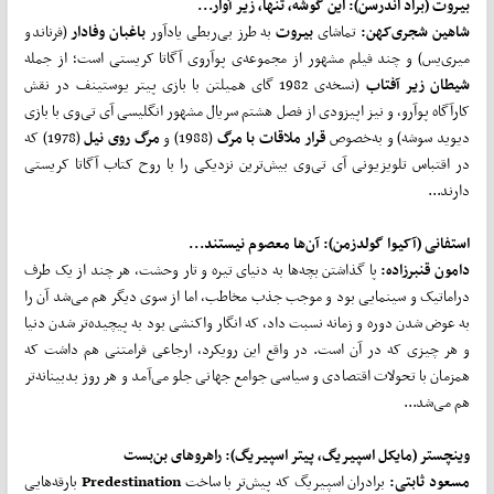
بیروت (براد اندرسن):
این گوشه، تنها، زیر آوار...
شاهین شجری‌کهن:
تماشای
بیروت
به طرز بی‌ربطی یادآور
باغبان وفادار
(فرناندو
میری‌یس) و چند فیلم مشهور از مجموعه‌ی پوآروی آگاتا کریستی است؛ از جمله
شیطان زیر آفتاب
(نسخه‌ی 1982 گای همیلتن با بازی پیتر یوستینف در نقش
کارآگاه پوآرو، و نیز اپیزودی از فصل هشتم سریال مشهور انگلیسی آی تی‌وی با بازی
دیوید سوشه) و به‌خصوص
قرار ملاقات با مرگ
(1988) و
مرگ روی نیل
(1978) که
در اقتباس تلویزیونی آی تی‌وی بیش‌ترین نزدیکی را با روح کتاب آگاتا کریستی
دارند...
استفانی (آکیوا گولدزمن):
آن‌ها معصوم نیستند...
دامون قنبرزاده:
پا گذاشتن بچه‌ها به دنیای تیره و تار وحشت، هر چند از یک طرف
دراماتیک و سینمایی بود و موجب جذب مخاطب، اما از سوی دیگر هم می‌شد آن را
به عوض شدن دوره و زمانه نسبت داد، که انگار واکنشی بود به پیچیده‌تر شدن دنیا
و هر چیزی که در آن است. در واقع این رویکرد، ارجاعی فرامتنی هم داشت که
همزمان با تحولات اقتصادی و سیاسی جوامع جهانی جلو می‌آمد و هر روز بدبینانه‌تر
هم می‌شد...
وینچستر (مایکل اسپیریگ، پیتر اسپیریگ): راهروهای بن‌بست
مسعود ثابتی:
برادران اسپیریگ که پیش‌تر با ساخت
Predestination
بارقه‌هایی