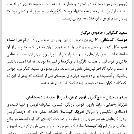
(نورمن جیوسن) بود که در استودیو دماوند به مدیریت محمود قنبری دوبله شد.
انتخاب اول برای این نقش به پیشنهاد روبیک گرگوریانس، منوچهر اسماعیلی بود که
پس از عدم توافق با او، نقش به عرفانی رسید...
سعید کنگرانی: جاذبه‌ی مرگبار
هوشنگ گلمکانی:
کامل‌ترین تصویر از این پرسونای سینمایی در فیلم
در امتداد
شب
شکل گرفت و نقش و چهره‌ای را به سینمای ایران معرفی کرد که پیش از آن
سابقه نداشت. جوان‌اول‌های سینمای ایران در آن دوران و پیش از آن، شخصیت‌هایی
خاکی و کوچه‌ای، با هیبت کارگرها یا ولگردها و لمپن‌ها بودند که اما اعتمادبه‌نفس
داشتند و تکیه‌گاه اطرافیان‌شان تلقی می‌شدند. ولی پرسونای سعید کنگرانی، جوانی
رمانتیک و آسیب‌پذیر بود؛ شبیه جوان‌های سینمای پس از انقلاب که بیش از این که
تکیه‌گاه دیگران باشند، خود نیازمند کمک اطرافیان هستند...
سینمای جهان -
اوج
گیری تازه‌ی کوهن با سریال جدید و درخشانش
شهزاد رحمتی:
ساشا بارون کوهن بازیگر، کمدین، فیلم‌نامه‌نویس و تهیه‌کننده‌ی
46ساله‌ی انگلیسی با سریال
آمریکا کیست؟
قاطعانه نشان داد که دردسرآفرینی
برخی کارهایش هم سر سوزنی از جسارت و صراحت گزنده‌ی کار او نکاسته. در واقع
برعکس، چون
آمریکا کیست؟
شاید گزنده‌ترین کار تلویزیونی بارون کوهن تا امروز و
در ضمن سیاسی‌ترین آن‌ها باشد و به نظر من نقطه‌ی اوج کار تلویزیونی این کمدین