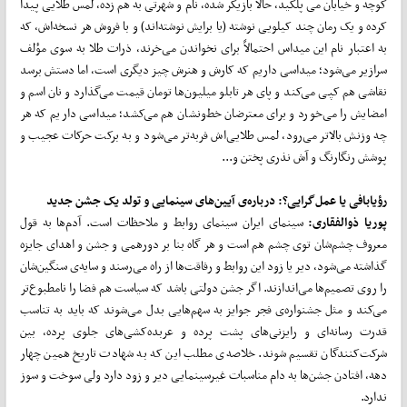
کوچه و خیابان می پلکید، حالا بازیگر شده، نام و شهرتی به هم زده، لمس طلایی پیدا
کرده و یک رمان چند کیلویی نوشته (یا برایش نوشته‌اند) و با فروش هر نسخه‌اش، که
به اعتبار نام این میداس احتمالاً برای نخواندن می‌خرند، ذرات طلا به سوی مؤلف
سرازیر می‌شود؛ میداسی داریم که کارش و هنرش چیز دیگری است، اما دستش برسد
نقاشی هم کپی می‌کند و پای هر تابلو میلیون‌ها تومان قیمت می‌گذارد و نان اسم و
امضایش را می‌خورد و برای معترضان خط‌ونشان هم می‌کشد؛ میداسی داریم که هر
چه وزنش بالاتر می‌رود، لمس طلایی‌اش فربه‌تر می‌شود و به برکت حرکات عجیب و
پوشش رنگارنگ و آش نذری پختن و...
رؤیابافی یا عمل
گرایی؟: درباره‌ی آیین
های سینمایی و تولد یک جشن جدید
پوریا ذوالفقاری:
سینمای ایران سینمای روابط و ملاحظات است. آد‌م‌ها به قول
معروف چشم‌شان توی چشم هم است و هر گاه بنا بر دورهمی‌ و جشن و اهدای جایزه
گذاشته می‌شود، دیر یا زود این روابط و رفاقت‌ها از راه می‌‌رسند و سایه‌ی سنگین‌شان
را روی تصمیم‌ها می‌اندازند. اگر جشن دولتی باشد که سیاست هم فضا را نامطبوع‌تر
می‌کند و مثل جشنواره‌ی فجر جوایز به سهم‌هایی بدل می‌شوند که باید به تناسب
قدرت رسانه‌ای و رایزنی‌های پشت پرده و عربده‌کشی‌های جلوی پرده، بین
شرکت‌کنندگان تقسیم شوند. خلاصه‌ی مطلب این که به شهادت تاریخ همین چهار
دهه، افتادن جشن‌ها به دام مناسبات غیرسینمایی دیر و زود دارد ولی سوخت و سوز
ندارد.