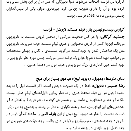
کارگردانان فرانسه انتخاب می‌شود. تنها دبیرکلی که سی سال بر این بخش مدیریت
کرده بود و آن را دارای شهرت جهانی کرد، پیرهانری دولو، یکی از بنیان‌گذاران
جنبش مردمی ماه مه 1968 فرانسه، بود...
گزارش بیست
ونهمین بازار فیلم مستند لاروشل - فرانسه
جمشید گرگانی:
با هر کس صحبت می‌کنی از سختی فروش مستند به تلویزیون
می‌نالد. این‌جا کسی از ارزش محتوایی و هنری فیلم مستند حرف نمی‌زند. تلویزیون
مثل یک صاحبکار قلدر به تهیه‌کننده می‌گوید مستندی با فلان و بهمان مشخصات
می‌خواهم. تهیه‌کننده هم با هزار‌ویک ترفند سعی می‌کند جنس مورد نظر تلویزیون را
تهیه کند. چون کانال‌های بزرگ تلویزیونی خوب پول می‌دهند! همین...
نمای متوسط:
دِدپول2 (دیوید لیچ):
هیاهوی بسیار برای هیچ
رضا حسینی:
ددپول2
فقط در یک صورت دیدنی است، اگر قسمت اول را ندیده
باشید! چون در این فیلم نه‌فقط خبری از ساختار روایی قابل‌اعتنای فیلم اصلی نیست
بلکه از عشق ضدقهرمان داستان و همسرش گرفته تا شوخی‌ها و لفاظی‌ها و
بددهنی‌های این ابرقهرمان، همه و همه تکراری به نظر می‌رسند و به‌هیچ‌وجه تروتازگی
قسمت نخست را ندارند. دیوید لیچ پیش از این
بلوند اتمی
را ساخته که آن فیلم هم
با وجود چند صحنه‌ی تعقیب‌وگریز و طراحی‌های جالب توجه حرکت‌های دوربین در
چند فصل، چیز تازه‌ای در چنته ندارد و
...