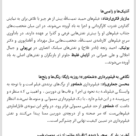
آنتیک
ها و زامبی
ها
مازیار فکری
ارشاد:
فیلم‌های حمید نعمت‌الله بیش از هر چیز با تلاش برای به نمایش
گذاردن قدرت کارگردانی و اجرا به یاد آورده می‌شوند. در این میان شخصیت‌های
جذاب فیلم‌های او را بیش‌تر نقش‌هایی فرعی و گذرا بر عهده دارند. در یادآوری
سریع فیلم‌های کارنامه‌ی نعمت‌الله، شخصیت‌هایی مثل مهرداد و آقاشاپوری و دکتر
بوتیک
، احمد رنجه (نادر فلاح) و نقش‌های سیامک انصاری در
بی
پولی
و جمال
اجلالی و علی عمرانی در
آرایش غلیظ
جلوتر از بازیگران و نقش‌های اصلی به یاد
آورده می‌شوند...
نگاهی به فیلم
برداری «شعله
ور»؛ روزبه رایگا
:
رنگ
ها و رنج
ها
محسن جعفری
راد:
فیلم‌برداری
شعله
ور
از برگ‌های برنده‌ی فیلم است و با توجه به
وابستگی فیلم‌نامه به نحوه‌ی اجرا و قاب‌های دوربین، و اهمیتی که منظره و
پس‌زمینه در این فیلم دارد، با یک فیلم‌برداری معمولی و متوسط نمی‌شد انتظار
داشت که
شعله
ور
از حد فیلمی معمولی فراتر رود. در واقع این نمونه‌ی قابل‌اشاره‌ی
فیلم‌هایی‌ست که سر صحنه و از دریچه‌ی دوربین معنا پیدا می‌کنند و نقش
فیلم‌برداری در تعیین کیفیت نهایی اثر چشم‌گیر است...
آخرین بار کِی سحر را دیدی؟ (فرزاد مؤتمن): زیر پوست شب