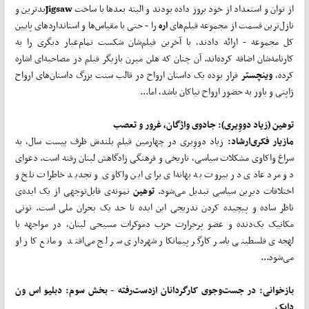
از توان و استعداد از خود بروز داده بودند و البته بعدها با ساخت
Jigsaw
بدترین و
نازل‌ترین قسمت از مجموعه فیلم‌های
اره
را - حتی با مقیاس‌ها و استانداردهای پایین
کل مجموعه - ارائه دادند، با آخرین فیلم‌شان شکست تمام‌عیار دیگری را به
کارنامه‌شان اضافه کرده‌اند. آن چنان که هلن میرن بازیگر فیلم در مصاحبه‌ای اشاره
کرده،
وینچستر
قرار بوده یک داستان ارواح در قالب سنت‌ بزرگ داستان‌های ارواح
ژاپنی و باور به حضور ارواح نیاکان باشد، اما...
توهین (زیاد دووِیری)
: جادوی واژگان، غرور و تعصب
مازیار فکری
ارشاد:
زیاد دووِیری در چهارمین فیلم بلندش ظرف بیست سال، به
سراغ واکاوی مشکلات سیاسی، تاریخی و فرهنگی زادگاهش لبنان رفته است. دعوای
دو مرد عادی در بیروت به بهانه‌ای برای این واکاوی و تجدید خاطرات تلخ و
اختلافات دیرین سیاسی تبدیل می‌شود.
توهین
نمونه‌ی قابل‌توجهی از یک ایده‌ی
ناظر ساده و پیچیده کردن تدریجی این ایده تا حد یک بحران ملی است. تونی
مکانیک یک‌دنده و عضو پرحرارت حزب دموکرات مسیحی لبنان، در مواجهه با
لهجه‌ی فلسطینی یاسر کارگر پیمانکار شهرداری سر لج می‌افتد و مانع کار او
می‌شود...
بازخوانی:
در جست
وجوی کارگردانان ازدست
رفته - بخش سوم: دبلیو اس ون
دایک