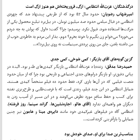
درگذشتگان:
عزت
الله انتظامی: ارگ، فروریخته
اش هم هنوز ارگ است
امیرشهاب رضویان:
حدود سال 87 بود که از طریقی پیشنهاد شد که چهره‌ی
انتظامی در قبال مبلغی حدود صد میلیون تومان، در بیل‌برد تبلیغ محصول یکی از
شرکت‌ها استفاده شود. قبول نکرد. پرسیدم: چرا؟ گفت: «اول که پولش به چه دردم
می‌خوره؟ می‌خوام زن بگیرم یا خونه بخرم؟ دوم، بذار این مردم یه خاطره‌ی خوب از
من داشته باشن. جای من روی پرده‌ی سینماست نه روی بیل‌برد!»...
گزین‌گویه‌های آقای بازیگر: کمی شوخی، کمی جدی
حمیدرضا مدقق:
زنده‌یاد عزت‌الله انتظامی بازیگر کمدی‌های طنز بود. البته در
بیانی دقیق‌تر، او بازیگر درام‌های جدی اجتماعی و تاریخی بود چرا که از میان حدود
شصت فیلمی که در آن‌ها بازی کرد، فقط حدود ده فیلم مشخصاً کمدی هستند.
شمایل انتظامی در این چند فیلم، رِندی است که با فرصت‌طلبی و طرح‌ریزی نقشه
برای کسب و حفظ منافع مورد نظرش می‌کوشد و در این مسیر از آسیب زدن به
دیگران هم واهمه‌ای ندارد (
آقای هالو
،
اجاره
نشین
ها
،
گراند سینما
،
روز فرشته
).
انتظامی گاه در فیلم‌های غیرکمدی خود مانند
دایره‌ی مینا
و
هامون
نیز چنین
شمایلی را بازآفرینی کرده است...
مناسب
ترین صدا برای او، صدای خودش بود