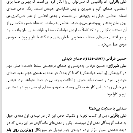
علی باقرلی:
اما واقعیتی که نمی‌توان آن را انکار کرد این است که بهترین صدا برای
انتظامی، صدای گرم و شیرین و بیان طنازانه‌ی خودش است. زنگ خاص صدای
استاد انتظامی خیلی به چهره‌اش می‌نشست و بخش اعظمی از هنر حس‌گیری‌اش
روی بیان پخته و پرورده‌اش می‌چرخید. انتظامی هم مانند زنده‌یاد خسرو شکیبایی از
آن دسته بازیگرانی بود که کاملاً به ارزش دراماتیک صدا و ظرافت‌های بیان واقف بود
و در انتقال حس‌های مختلف به‌خوبی با بازی‌های چندگانه با تار و پودِ حنجره‌اش
موفق عمل می‌کرد...
حسین عرفانی (1397‌-‌1321): صدای دیدنی
علی شیرازی:
حسین عرفانی به‌درستی بر صدای پرحجمش تسلط داشت؛ اصلی مهم
در گویندگی (و البته خوانندگی) که تا گوینده/ خواننده به همه‌ی حجم مفید صدای
خود پی نبرد و دست نیابد خبری از لطافت و زیبایی در صدا نخواهد بود. عرفانی
هم خیلی زود در این کار به پختگی رسید. حنجره و صدای او مثل موم در دستانش
نرم و کارا بود...
صدایی با صلابت بی
همتا
علی باقرلی:
پس از کسب تجربه و تکنیک خاص این کار در نیمه‌ی اول دهه‌ی چهل
به صف گویندگان نقش اول پیوست. یکی از نقش‌های ماندگارش در این زمان که در
دیده شدنش بسیار مؤثر بود، دوبله‌ی جیم توپول در موزیکال
ویولن
زن روی بام