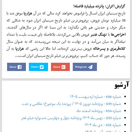
گزارش اکران: پانزده میلیارد فاصله!
تاریخ سینمای ایران امسال را فراموش نخواهد کرد. سالی که در آن
هزارپا
موفق شد با
35 میلیارد تومان فروش، پرفروش‌ترین فیلم تاریخ سینمای ایران شود به شکلی که
دیگر حرف و حدیثی هم باقی نگذارد؛ به این معنا که اگر در سال‌های گذشته،
اخراجی
‌ها
یا
نهنگ عنبر
فروش بالایی می‌کردند، بلافاصله پای قیمت بلیت یا تعداد
تماشاگر به میان می‌آمد و در نهایت به این نتیجه می‌رسیدند که به عنوان مثال
کلاه
‌قرمزی و پسرخاله
فروش بیش‌تری کرده‌اند. اما حالا این رقمی که
هزارپا
به آن
رسیده، هر جور که حساب کنیم، پرفروش‌ترین فیلم تاریخ سینمای ایران است...
Share
Tweet
Share
Telegram
آرشیو
شماره 636 - شماره اردیبهشت ۱۴۰۵
شماره 635 - ویژه‌نامه نوروز ۱۴۰۵ / پرونده یک موضوع: عکاسی و نفت
شماره 634 - ویژه‌نامه اسفند ماه
شماره 633 - بهمن ماه ۱۴۰۴ ویژه‌نامه چهل‌ و‌ چهارمین جشنواره فیلم فجر
شماره 632 - دی ماه ۱۴۰۴
شماره 631 - آذر ماه ۱۴۰۴