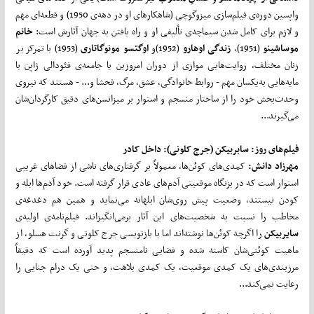
واپسین دوره‌ی فیلم‌سازی میزوگوچی (شاهکارهای او در دهه‌ی 1950) و قطعه‌ای مهم
و لازم برای کامل شدن سیماچه‌ی تألیفی او و راه یافتن به جهان آثارش است:
خانم
موساشینو
(1951)،
زندگی اوهارو
(1952)و
اوگتسو مونوگاتاری
(1953) با تمرکز بر
زنان مختلف، روایت‌هایی موازی از دوران امروزین یا جامعه‌ی فئودالی ژاپن با
مایه‌هایی به‌یکسان مهم - روابط خانوادگی، عشق، مرگ، فحشا و... - هستند که نیروی
وحدت‌بخش خود را از ساختار منسجم و استوار بر میزانسن‌های دقیق کارگردان‌شان
می‌گیرند...
فیلم
های روز:
سابربیکن (جرج کلونی): داخل کادر
مهرزاد دانش:
کمدی‌های کوئن‌ها، معمولاً بر گرفتاری‌های ناشی از فضاهای غریبی
استوار است که در بزنگاه موقعیتی آدم‌های عادی قرار گرفته است. خود آدم‌ها ابله و
کودن نیستند، وضعیت پیش روی‌شان ابلهانه می‌نماید و همین هم دغدغه‌ی
مخاطب را نسبت به شخصیت‌های این آثار برمی‌انگیزاند. فیلم‌نامه‌ی اولیه‌ی
سایربیکن
را اگرچه کوئن‌ها نوشته‌اند اما با بازنویسی جرج کلونی و گرنت هسلو، از
ماهیت کوئنی‌شان کاسته شده و فضایی نامنسجم پدید آورده است که دقیقاً
مرزبندی‌های یک کمدی موقعیت، یک کمدی بلاهت، و حتی یک درام جنایی را
رعایت نمی‌کند...