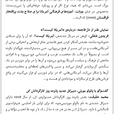
بزرگ است. می‌دانم که همه، نوع کار او و رویکرد حرفه‌ای‌اش را نمی‌پسندند؛
به‌خصوص در فیلم
بورات: آموزه
های فرهنگی آمریکا برای صلاح ملت پرافتخار
قزاقستان
(2006) که البته...
نمایش طنز از دل فاجعه: درباره‌ی «آمریکا کیست؟»
فریدون شفقی:
کوهن در سریال جدیدش،
آمریکا کیست؟
، که آن را برای شبکه‌ی
«شوتایم» ساخته، هدفش آشکار کردن عمق فاجعه‌ی تفکر ارتجاعی و انحرافی برخی از
آمریکایی‌هاست و در این مسیر از هیچ بی‌پروایی، حتی مشمئزکننده، فروگذار نکرده
است. او معمولاً در قالب یک شخصیت غریب و استثنایی فرو می‌رود و با افرادی
شاخص از فرهنگ و سیاست آمریکا روبه‌رو می‌شود و آن‌ها را در برابر دوربین در یک
منگنه‌ی گریزناپذیر گرفتار می‌کند و سپس واکنش‌های لحظه‌ای و محاسبه‌نشده‌ی
آن‌ها را شکار می‌کند. آمریکایی‌هایی که در برابر دوربین او قرار می‌گیرند در واقع
قربانی‌های طرح فریبکارانه و موذیانه‌ی او هستند و...
گفت
وگو با پائولو مورتی، دبیرکل جدید پانزده روز کارگردانان کن
محمد حقیقت:
بخش پانزده روز کارگردانان جشنواره‌ی کن، از سال 2019 دارای
دبیرکل جدیدی به نام پائولو مورتیمی‌شود که برای اولین بار اصلیتی غیرفرانسوی
(ایتالیایی) دارد. دبیرکل این بخش هر چند سال یک بار توسط انجمن مؤلفان و