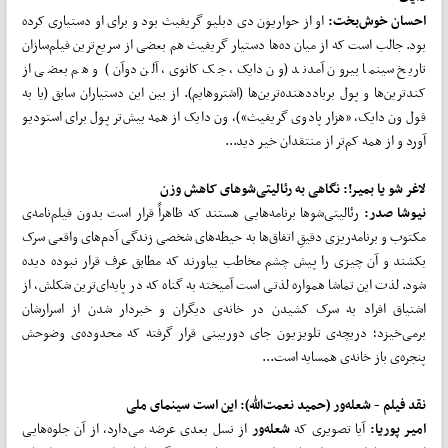
احسان خوش‌بخت:
او از حواریون دی دبلیو گریفیث بود و برای او دستیاری کرده
بود. جالب است که از میان ده‌ها دستیار گریفیث هم بعضی از سریع‌ترین فیلم‌سازان
تاریخ سینما بیرون آمدند (ون دایک، جک کانوی، آلن دوآن) و هم بعضی از
کندترین‌ها و پول برباددهنده‌ترین‌ها (اشتروهایم). از بین این دستیاران سابق (یا به
قول ون دایک، «هزار پادوی گریفیث»)، ون دایک از همه بیش‌تر پول برای استودیو
آورد و از همه کم‌تر از منتقدان خیر دید...
لاغر شو یا بمیر!:
نگاهی به رئالیتی
شوهای کاهش وزن
نیوشا صدر:
رئالیتی‌شوها برنامه‌هایی هستند که ظاهراً قرار است بدون فیلم‌نامه‌ی
مکتوب و برنامه‌ریزی دقیقِ اتفاق‌ها به حیطه‌های شخصی زندگی آدم‌های واقعی سرک
بکشند و آن چیزی را پیش چشم مخاطب بیاورند که مطابق عرف قرار نبوده دیده
شود. لذت این تماشا همواره لذتی است آمیخته به گناه که در پایه‌ای‌ترین شکلش، از
اشتیاق افراد به سرک کشیدن در خانه‌ی دیگران و خبردار شدن از اسرارشان
برمی‌خیزد؛ دریچه‌ی تلویزیون جای دوربینی قرار گرفته که محدوده‌ی وضوحش
پنجره‌ی باز خانه‌ی همسایه است...
نقد فیلم -
شعله
ور
(حمید نعمت
الله): این است سینمای ملی
امیر پوریا:
آیا تصویری که
شعله
ور
از نسل بعدی عرضه می‌دارد، از آن جلوه‌هایی