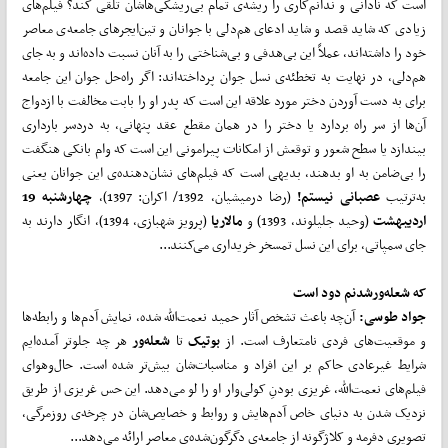
است که نادانی و ندانم‌کاری را ریشه‌ی تمام بی‌ریشگی‌هاشان تلقی کند؟ فیلم‌های
زیادی که شاید قصد و شاید ادعای هم‌دلی با جوانان و تین‌ایجرهای جامعه‌ی معاصر
خود را داشته‌اند، عملاً این بی‌هدفی و بی‌شناختی را به آنان نسبت داده‌اند و به جای
هم‌دلی، در نهایت به تخطئه‌ی نسل جوان پرداخته‌اند: اگر راه‌حل جوان این جامعه
برای به دست آوردن دختر مورد علاقه این است که پدر او را بابت مخالفت با ازدواج
آن‌ها از سر راه بردارد یا دختر را در همان مقطع عقد پنهانی، به دردسر بارداری
بیندازد یا سطح شعور و توقعش از امکانات پیرامونی این است که وام بانکی هنگفت
را بی‌ضامن به او بدهند، بدیهی است که فیلم‌های نشان‌دهنده‌ی این جوانان یعنی
به‌ترتیب
عصبانی نیستم!
(رضا درمیشیان، 1392/ اکران: 1397)،
چهارشنبه 19
اردیبهشت
(وحید جلیلوند، 1393) و
مالاریا
(پرویز شهبازی، 1394)، انگار دارند به
جای سمپاتی، برای این نسل تمسخر خریداری می‌کنند...
که شعله‌ورشدنم دود است
جواد طوسی:
آن‌چه باعث تشخص آثار حمید نعمت‌الله شده، نمایش آدم‌ها و رابطه‌ها
و موقعیت‌های فردی نامتعارف است. ‌از
بوتیک
تا
شعله
ور
هر چه جلوتر آمده‌ایم
شرایط غیرعادی حاکم بر این افراد و مناسبات‌شان بیش‌تر شده است. حال‌وهوای
فیلم‌های نعمت‌الله، غریزی بودنِ کولی‌وار او را لو می‌دهد. این حس غریزی از طریق
نزدیک شدن به دنیای خاص آدم‌هایش و روابط و خصایص‌شان در چرخه‌ی روزمرگی،
تصویری دفرمه و کلاژگونه از جامعه‌ی دگرگون‌شده‌ی معاصر ارائه می‌دهد...