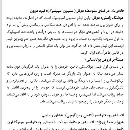
فلاش
بک در نمای متوسط:
دوئل (استیون اسپیلبرگ): نبرد درون
هوشنگ راستی:
دوئل
اولین فیلم استیون اسپیلبرگ است که در اصل 74 دقیقه بوده
و برای تلویزیون ساخته شده اما با افزودن چند سکانس و رساندن زمان آن به نود
دقیقه در اروپا و کشورهای دیگر در سینماها به نمایش درآمد و باعث شد اسپیلبرگ
به قول معروف یک‌شبه ره صدساله برود و به عقیده‌ی نگارنده هنوز هم بهترین فیلم
اوست. این فیلم نشان داد که چه‌گونه می‌توان یک تفکر فلسفی را با زبان سینمایی و
در قالبی ظاهراً ساده ارائه کرد...
مستأجر (رومن پولانسکی)
در نیمه‌ی اول فیلم، پولانسکی نه‌تنها خودش را به عنوان یک کارگردان فوق‌العاده
نشان می‌دهد بلکه به عنوان یک بازیگر هم معرکه است و ریزه‌کاری‌هایی دارد که
ترلکوفسکی را بسیار به زندگی واقعی نزدیک می‌کند. یکی از فجیع‌ترین و
تأثیرگذارترین صحنه‌های فیلم، خودکشی اوست که خودش را از پنجره‌ی اتاقش به
حیاط پرتاب می‌کند اما نمی‌میرد و نیمه‌جان و خونین دوباره خود را به اتاق می‌کشاند
و یک بار دیگر خودش را از پنجره به پایین پرتاب می‌کند. باید
افسانه‌ی چیکاماتسو (کنجی میزوگوچی)
: عشاق مصلوب
شهرام جعفری‌نژاد:
افسانه‌ی چیکاماتسو
(که با نام‌های
چیکاماتسو مونوگاتاری
،
داستانی از چیکاماتسو
و
عشاقِ مصلوب
نیز معروف است) یکی از حلقه‌های میانی