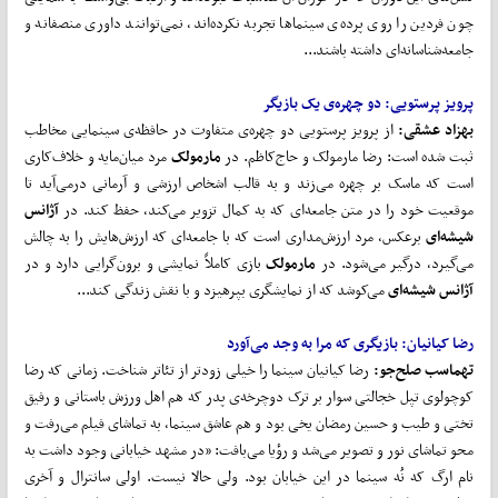
چون فردین را روی پرده‌ی سینماها تجربه نکرده‌اند، نمی‌توانند داوری منصفانه و
جامعه‌شناسانه‌ای داشته باشند...
پرویز پرستویی: دو چهره‌ی یک بازیگر
بهزاد عشقی:
از پرویز پرستویی دو چهره‌ی متفاوت در حافظه‌ی سینمایی مخاطب
ثبت شده است: رضا مارمولک و حاج‌کاظم. در
مارمولک
مرد میان‌مایه و خلاف‌کاری
است که ماسک بر چهره می‌زند و به قالب اشخاص ارزشی و آرمانی درمی‌آید تا
موقعیت خود را در متن جامعه‌ای که به کمال تزویر می‌کند، حفظ کند. در
آژانس
شیشه
ای
برعکس، مرد ارزش‌مداری است که با جامعه‌ای که ارزش‌هایش را به چالش
می‌گیرد، درگیر می‌شود. در
مارمولک
بازی کاملاً نمایشی و برون‌گرایی دارد و در
آژانس شیشه
ای
می‌کوشد که از نمایشگری بپرهیزد و با نقش زندگی کند...
رضا کیانیان: بازیگری که مرا به وجد می‌آورد
تهماسب صلح‌جو:
رضا کیانیان سینما را خیلی زودتر از تئاتر شناخت. زمانی که رضا
کوچولوی تپل خجالتی سوار بر ترک دوچرخه‌ی پدر که هم اهل ورزش باستانی و رفیق
تختی و طیب و حسین رمضان یخی بود و هم عاشق سینما، به تماشای فیلم می‌رفت و
محو تماشای نور و تصویر می‌شد و رؤیا می‌بافت: «در مشهد خیابانی وجود داشت به
نام ارگ که نُه سینما در این خیابان بود. ولی حالا نیست. اولی سانترال و آخری