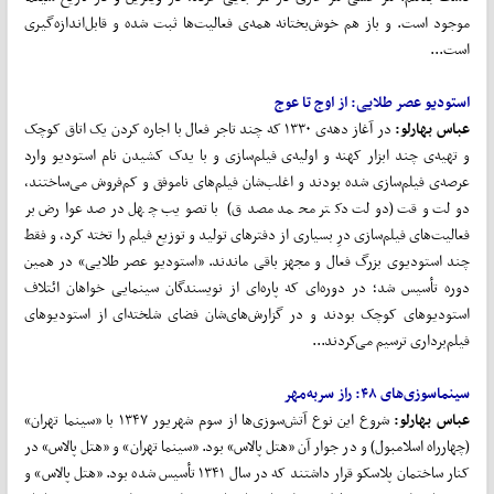
موجود است. و باز هم خوش‌بختانه همه‌ی فعالیت‌ها ثبت شده و قابل‌اندازه‌گیری
است...
استودیو عصر طلایی: از اوج تا عوج
عباس بهارلو:
در آغاز دهه‌ی ۱۳۳۰ که چند تاجر فعال با اجاره کردن یک اتاق کوچک
و تهیه‌ی چند ابزار کهنه و اولیه‌ی فیلم‌سازی و با یدک کشیدن نام استودیو وارد
عرصه‌ی فیلم‌سازی شده بودند و اغلب‌شان فیلم‌های ناموفق و کم‌فروش می‌ساختند،
دولت وقت (دولت دکتر محمد مصدق) با تصویب چهل درصد عوارض بر
فعالیت‌های فیلم‌سازی درِ بسیاری از دفترهای تولید و توزیع فیلم را تخته کرد، و فقط
چند استودیوی بزرگ فعال و مجهز باقی ماندند. «استودیو عصر طلایی» در همین
دوره تأسیس شد؛ در دوره‌ای که پاره‌ای از نویسندگان سینمایی خواهان ائتلاف
استودیوهای کوچک بودند و در گزارش‌های‌شان فضای شلخته‌ای از استودیوهای
فیلم‌برداری ترسیم می‌کردند...
سینماسوزی‌های ۴۸: راز سربه‌مهر
عباس بهارلو:
شروع این نوع آتش‌سوزی‌ها از سوم شهریور ۱۳۴۷ با «سینما تهران»
(چهارراه اسلامبول) و در جوار آن «هتل پالاس» بود. «سینما تهران» و «هتل پالاس» در
کنار ساختمان پلاسکو قرار داشتند که در سال ۱۳۴۱ تأسیس شده بود. «هتل پالاس» و