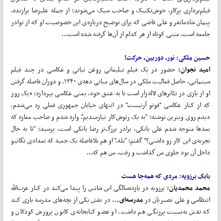
فیلم‌برداری پرکار، خوش‌تکنیک و صاحب سبک می‌شوند؛ از جمله علیرضا برازنده،
پیمان شادمانفر و علی قاضی که برای توضیح درباره‌ی این خصوصیت او که از نوادر
جامعه است، متنی کوتاه از هر کدام از آن‌ها گرفته شده است...
حسین ملکی: نور، دوربین، حرکت!
امید نجوان:
حضور در یک فیلم تبلیغاتی روغن نباتی و عکاسی در چند فیلم
سینمایی، حاصل فعالیت ملکی در سال‌های میانی دهه‌ی ۱۳۴۰، و دوران فاصله گرفتن
او از بازی در تئاترهای لاله‌زار ا‌ست تا به عشق خود، یعنی عکاسی بپردازد: «یک روز
که از کنار عکاسی "فوتو آرتیست" در انتهای خیابان جمهوری فعلی رد ‌می‌شدم،
دیدم روی ویترین نوشته: "به یک رتوش‌کار نیازمندیم". وارد شدم و صاحب مغازه که
بعدها متوجه شدم علی بانکی، برادر بزرگ‌تر رضا بانکی‌ است، پرسید: "تا به حال
تجربه‌ی این کار رو داشتی؟" گفتم: "بله." او هم بلافاصله یک جعبه که تعدادی نگاتیو
داخل آن بود جلوی من گذاشت و رفت. من هم که...
بابک برزویه: مردی که همه‌جا هست
محمد محمدیان:
برزویه در یازده‌سالگی این شانس را پیدا می‌کند در کنار عزت‌الله
انتظامی و علی نصیریان در
مدرسه
ای...
در نقش یکی از بچه‌های مدرسه بازی کند
که نقش به‌نسبت پررنگی هم داشت. او عضو کتابخانه‌ی کانون پرورش کودکان و