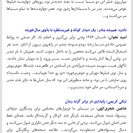
مولن‌روژ. فیلم این دو سینما نسبت به بقیه جدیدتر بود. روز‌های چهارشنبه فیلم‌ها
عوض می‌شدند. پدر من با سینمادار‌ها رفیق بود. عصر چهارشنبه‌ها به تمام سینما‌ها
سر می‌کشید و...
نادره: همیشه مادر: یک دیدار کوتاه و غیرمنتظره با بانوی سال‌خورده
امید نجوان:
تابستان ۱۳۸۴ وقتی برای پی‌گیری و انجام یک کار صنفی به روابط
عمومی خانه‌ی سینما رفته بودم متوجه شدم در راهروی بیرون از اتاق، چند نفر
استقبال‌کننده تلاش می‌کنند شخصی را به داخل دعوت کنند. همزمان با باز شدن
در، وقتی آن‌ها کنار رفتند و با اشاره‌ی دست، مسیر ورود را به مهمان نشان دادند،
ناگهان هیبت تنومند حمیده خیرآبادی در آستانه‌ی در ظاهر شد؛ بلندبالا، خوش‌پوش
و مثل توی فیلم‌ها مهربان و خوش‌برخورد: «تو رو خدا بفرمایید... زحمت نکشید!»
روی تعارفش با من بود، و شاید منظورش این بود که مثل خیلی‌ها به جای بلند شدن
و سرپا ایستادن، سر جای خود بنشینم و...
نیکی کریمی: پایداری در برابر گزند زمان
شاهین شجری‌کهن:
در سینمای ما فرمول‌های مختلفی برای رستگاری حرفه‌ای
پیشنهاد شده؛ عده‌ای معتقدند بازیگر باید کم‌کار و گزیده‌کار باشد، عده‌ای فقط
نقش اصلی قبول می‌کنند، برخی از جایی به بعد دیگر نقش تکراری قبول نمی‌کنند و
دنبال پیشنهادهای «متفاوت» می‌گردند... خلاصه نسخه‌های رنگارنگی برای