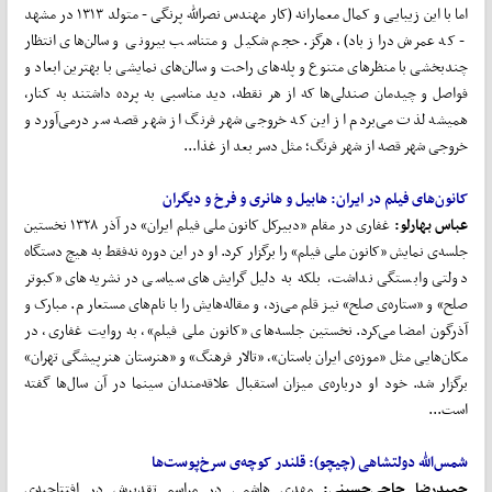
اما با این زیبایی و کمال معمارانه (کار مهندس نصرالله پرنگی - متولد ۱۳۱۳ در مشهد
- که عمرش دراز باد)، هرگز. حجم شکیل و متناسب بیرونی و سالن‌های انتظار
چندبخشی با منظرهای متنوع و پله‌های راحت و سالن‌های نمایشی با بهترین ابعاد و
فواصل و چیدمان صندلی‌ها که از هر نقطه، دید مناسبی به پرده داشتند به کنار،
همیشه لذت می‌بردم از این که خروجی شهر فرنگ از شهر قصه سر درمی‌آورد و
خروجی شهر قصه از شهر فرنگ؛ مثل دسر بعد از غذا...
کانون‌های فیلم در ایران: هابیل و هانری و فرخ و دیگران
عباس بهارلو:
غفاری در مقام «دبیرکل‌ کانون‌ ملی‌ فیلم‌ ایران‌» در آذر ۱۳۲۸ نخستین‌
جلسه‌ی‌ نمایش «کانون‌ ملی‌ فیلم‌» را برگزار کرد. او در این‌ دوره‌ نه‌فقط‌ به‌ هیچ‌ دستگاه‌
دولتی‌ وابستگی‌ نداشت، بلکه‌ به‌ دلیل‌ گرایش‌های‌ سیاسی‌ در نشریه‌های‌ «کبوتر
صلح»‌ و «ستاره‌ی‌ صلح»‌ نیز قلم‌ می‌زد، و مقاله‌هایش‌ را با نام‌‌های مستعار م‌. مبارک‌ و
آذرگون‌ امضا می‌کرد. نخستین‌ جلسه‌های «کانون‌ ملی‌ فیلم‌»، به‌ روایت‌ غفاری‌، در
مکان‌هایی مثل «موزه‌ی‌ ایران‌ باستان‌»، «تالار فرهنگ‌» و «هنرستان‌ هنرپیشگی‌ تهران‌»
برگزار شد. خود او درباره‌ی‌ میزان استقبال‌ علاقه‌مندان‌ سینما در آن‌ سال‌ها گفته‌
است‌...
شمس‌الله دولتشاهی (چیچو): قلندر کوچه‌ی سرخ‌پوست‌ها
حمیدرضا حاجی‌حسینی:
مهدی هاشمی در مراسم تقدیرش در افتتاحیه‌ی