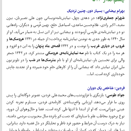
بهرام بیضایی: بسیار دور، چنین نزدیک
شهرام جعفری‌نژاد:
در دهه‌ی چهل، نمایش‌نامه‌نویسانی چون علی نصیریان، بیژن
مفید، اکبر رادی، غلام‌حسین ساعدی، اسماعیل خلج، بهمن فُرسی و دیگران، راه‌هایی
نو در نمایش‌نامه‌ی فارسی آزمودند و بیضایی نیز از این نسل به ‌شمار می‌آید. او از
سال ۱۳۴۰ به طور جدی به نوشتن نمایش‌نامه پرداخت؛ از جمله در ۱۳۴۱
عروسک
ها
و
غروب در دیاری غریب
را نوشت و در ۱۳۴۲
قصه‌ی ماه پنهان
را به این دو افزود و
هر سه را در یک کتاب با نام
سه نمایش
نامه‌ی عروسکی
منتشر کرد. در ۱۳۴۲ جعفر
والی برای نخستین بار، نمایش‌نامه‌ای از او با نام
مترسک
ها در شب
را در تلویزیون
ملی ایران نمایش داد که بیضایی آن را از کارهای خامِ خود شمرده و از تجدید چاپش
خودداری کرده ‌است. اما...
فردین: شاخص یک دوران
جواد طوسی:
بازیگری با فرازونشیب‌های محمدعلی فردین، تصویر دوگانه‌ای را پیش
روی ما قرار می‌دهد. ارزیابی واقع‌بینانه‌ی کارنامه‌ی فردین، مستلزم تجربه کردن
عینی دورانی‌ست که او از ابتدا تا انتها طی کرده است. فضا و حال‌وهوای آن دوره،
نوع برخورد مخاطب عام با ستاره‌ای که دست‌کم پانزده سال محبوبیت مردمی داشته،
نیاز به درک درست آن شرایط و حضور فرد ناظر و تحلیلگر در دل قضیه دارد. بنابراین،
نسل‌های این دوران که در کوران آن مناسبات نبوده‌اند و ارتباط بی‌واسطه با شمایلی