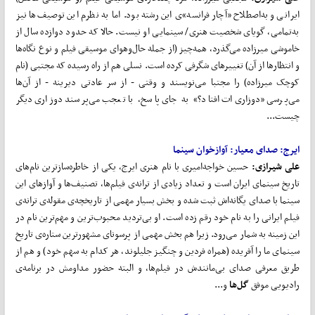
ایرانی و به‌اصطلاح «آچار فرانسه»ی این رشته بود. اما به نظرم این‌ توصیف‌ها نیز
به‌تمامی، گویای شخصیت هنری/ سینمایی او نیست. حالا که حدود دوازده سال از
خاموشی میرزاده می‌گذرد، همه‌چیز (از جمله حال‌وهوای موسیقی فیلم و نوع نگاه‌ها
و انتظارها از آن) تغییرهای شگرفی کرده است. نسلی هم از راه رسیده که مجتبی (نام
کوچک میرزاده) را مجتبا می‌نویسند و وقتی - از سر عادتی دیرینه - از آن‌ها
می‌پرسی «دوزاری‌ات افتاد؟» به جای پاسخ، با تعجب می‌پرسند دوزاری دیگر
چیست...
ایرج: صدای معیار: آوازخوان سینما
علی شیرازی:
حسین خواجه‌امیری با نام هنری ایرج، یکی از خاطره‌سازترین نام‌های
تاریخ سینمای ایران است و تعداد زیادی از ترانه‌ی فیلم‌ها، تصنیف‌ها و آوازهای این
سینما با صدای یگانه‌اش ثبت شده و بخش بسیار مهمی از تاریخچه‌ی مقوله‌ی ترانه‌ی
‌فیلم ایرانی را به نام خود رقم زده است. او بی‌تردید محبوب‌ترین و مهم‌ترین نام در
این زمینه به شمار می‌رود. زیرا هم بخش مهمی از پرسونای مشهورترین ستاره‌ی تاریخ
سینمای ما را آفریده (همراه فردین و چنگیز جلیلوند، هر کدام به سهم خود) و هم از
طریق معرفی صدای بی‌مانندش در فیلم‌ها، و البته حضور مداومش در برنامه‌ی
رادیویی موفق
گل
ها
و...