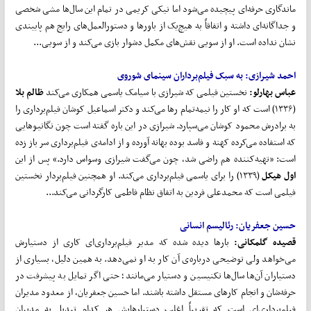
ماندگاری حرفه‌ای پیچیده می‌شود اما نیکی کریمی در تمام این سال‌ها مشی شخصی
و جداگانه‌ای داشته و اتفاقاً به هیچ‌یک از باورها و دستورالعمل‌های رایج هم پایبندی
نشان نداده است. او از سویی نقش‌های مکمل دشوار بازی می‌کند و از سویی...
احمد شیرازی: به سبک فیلم‌برداران سینمای شوروی
عباس بهارلو:
نخستین فیلمی که شیرازی با سیامک یاسمی همکاری می‌کند
ظالم بلا
(۱۳۳۶) است که او کار را نیمه‌تمام رها می‌کند و دکتر اسماعیل کوشان فیلم‌برداری را
به برادرش محمود کوشان می‌سپارد. شیرازی در این باره گفته است چون نگاتیوهایی
که استفاده می‌کرده کهنه و فاسد بوده بهانه آورده و از ادامه‌ی فیلم‌برداری سر باز زده
است: «تهیه‌کننده هم راضی شد، چون می‌گفت شیرازی وسواس دارد.» پس از این
اول هیکل
(۱۳۳۹) را برای یاسمی فیلم‌برداری می‌کند. او همچنین فیلم‌بردار نخستین
فیلمی است که محمدعلی فردین به اتفاق نظام فاطمی کارگردانی می‌کند...
حسین جعفریان: رئالیسم انسانی
قصیده گلمکانی:
بارها دیده شده که مدیر فیلم‌برداری‌ای کاری از دستیارش
می‌خواهد ولی توضیحی درباره‌ی آن کار به او نمی‌دهد. به همین دلیل، بسیاری از
دستیاران آن‌ها سال‌ها تکنیسین و دستیار می‌مانند؛ حتی اگر تمایل به پیشرفت در
حرفه‌شان و انجام کارهای مستقل داشته باشند. اما حسین جعفریان، از معدود مدیران
فیلم‌برداری‌ای است که تقریباً اغلب دستیارهایش هر کدام تبدیل به مدیران