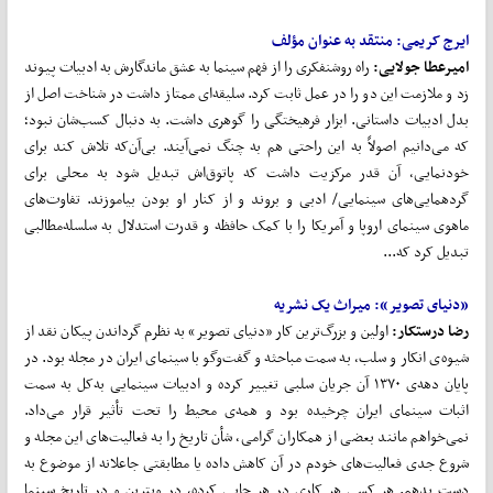
ایرج کریمی: منتقد به عنوان مؤلف
امیرعطا جولایی:
راه روشنفکری را از فهم سینما به عشق ماندگارش به ادبیات پیوند
زد و ملازمت این دو را در عمل ثابت کرد. سلیقه‌ای ممتاز داشت در شناخت اصل از
بدل ادبیات داستانی. ابزار فرهیختگی را گوهری داشت. به دنبال کسب‌شان نبود؛
که می‌دانیم اصولاً به این راحتی هم به چنگ نمی‌آیند. بی‌آن‌که تلاش کند برای
خودنمایی، آن قدر مرکزیت داشت که پاتوق‌اش تبدیل شود به محلی برای
گردهمایی‌های سینمایی/ ادبی و بروند و از کنار او بودن بیاموزند. تفاوت‌های
ماهوی سینمای اروپا و آمریکا را با کمک حافظه و قدرت استدلال به سلسله‌مطالبی
تبدیل کرد که...
«دنیای تصویر»: میراث یک نشریه
رضا درستکار:
اولین و بزرگ‌ترین کار «دنیای تصویر» به نظرم گرداندن پیکان نقد از
شیوه‌ی انکار و سلب، به سمت مباحثه و گفت‌‌و­­گو با سینمای ایران در مجله بود. در
پایان دهه‌ی ۱۳۷۰ آن جریان سلبی تغییر کرده و ادبیات سینمایی به‌کل به سمت
اثبات سینمای ایران چرخیده بود و همه‌ی محیط را تحت تأثیر قرار می‌داد.
نمی‌خواهم مانند بعضی از همکاران گرامی، شأن تاریخ را به فعالیت‌های این مجله و
شروع جدی فعالیت‌های خودم در آن کاهش داده یا مطابقتی جاعلانه از موضوع به
دست بدهم. هر کسی هر کاری در هر جایی کرده، در ویترین و در تاریخ سینما