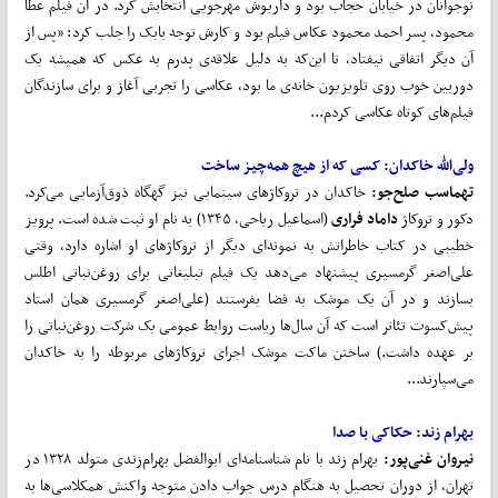
نوجوانان در خیابان حجاب بود و داریوش مهرجویی انتخابش کرد. در آن فیلم عطا
محمود، پسر احمد محمود عکاس فیلم بود و کارش توجه بابک را جلب کرد: «پس از
آن دیگر اتفاقی نیفتاد، تا این‌که به دلیل علاقه‌ی پدرم به عکس که همیشه یک
دوربین خوب روی تلویزیون خانه‌ی ما بود، عکاسی را تجربی آغاز و برای سازندگان
فیلم‌های کوتاه عکاسی کردم...
ولی‌الله خاکدان: کسی که از هیچ همه‌چیز ساخت
تهماسب صلح‌جو:
خاکدان در تروکاژهای سینمایی نیز گهگاه ذوق‌آزمایی می‌کرد.
دکور و تروکاژ
داماد فراری
(اسماعیل ریاحی، ۱۳۴۵) به نام او ثبت شده است. پرویز
خطیبی در کتاب خاطراتش به نمونه‌ای دیگر از تروکاژهای او اشاره دارد، وقتی
علی‌اصغر گرمسیری پیشنهاد می‌دهد یک فیلم تبلیغاتی برای روغن‌نباتی اطلس
بسازند و در آن یک موشک به فضا بفرستند (علی‌اصغر گرمسیری همان استاد
پیش‌کسوت تئاتر است که آن سال‌ها ریاست روابط عمومی یک شرکت روغن‌نباتی را
بر عهده داشت.) ساختن ماکت موشک اجرای تروکاژهای مربوطه را به خاکدان
می‌سپارند...
بهرام زند: حکاکی با صدا
نیروان غنی‌پور:
بهرام زند با نام شناسنامه‌ای ابوالفضل بهرام‌زندی متولد ۱۳۲۸ در
تهران، از دوران تحصیل به هنگام درس جواب دادن متوجه واکنش همکلاسی‌ها به