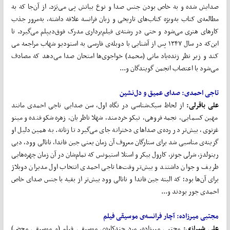
صدایش شده و به خاص بودن جنس صدا و نوع بیانش پی می‌بَرَد. از آن‌جا که به
مطالعه‌ی کتاب به‌ویژه کتاب‌های تاریخی و زبان فرانسه علاقه داشته، به‌مرور جذب
کارهای هنری می‌شود و حتی در رشته‌ی فیلم‌برداری مدرک فوق‌دیپلم می‌گیرد. تا
این‌که در سال ۱۳۴۷ پس از آشنایی با دوبله‌ی فارسی به استودیو شهاب مراجعه می
کند و زیر نظر زنده‌یاد مانی (محمد) خواجوی‌ها امتحان صدا می‌دهد که مصادف
می‌شود با اعتصاب انجمن گویندگان و...
تاجی احمدی: صدای عمیق و دل‌نشین
علی باقرلی:
از لحاظ سبک‌شناسی در نگاه اول، سن صدایی تاجی احمدی مانند
مهین کسمایی، نجمه فروهی، نیکو خردمند، شهلا ناظریان، زهره شکوفنده و مینو
غزنوی، بیش‌تر در رده‌ی صداهای دخترانه جای می‌گیرد تا زنانه. به همین دلیل او
گزینه‌ی مناسبی شد برای ستارگان معروف آن زمان یعنی جین فاندا، ناتالی وود، دبی
رینولدز، شرلی جونز، کارول بیکر و استلا استیونس که تمام‌شان در آن زمان چهره‌هایی
ظریف و جوان داشتند و بیش‌تر وقت‌ها تاجی احمدی انتخاب اول مدیران دوبلاژ
برای آن‌ها بود؛ که البته جین فاندا و ناتالی وود بیش‌تر از بقیه با جنس صدای خاص
احمدی جور بودند و...
مجتبی میرزاده: آچار فرانسه‌ی موسیقی فیلم
علی شیرازی:
مجتبی میرزاده، مرد چندکاره‌ی موسیقی فیلم (و موسیقی محض)