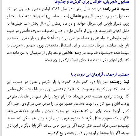
همایون شجریان: خواندن برای گوش‌ها و چشم‌ها
سمیه قاضی‌زاده:
دوازده سال پیش، در سال ۱۳۸۴ اولین حضور همایون در یک
محصول تصویری در سریال
رسم عاشقی
(سعید سلطانی) اتفاق افتاد؛ قطعه‌ای که او
روی تیتراژ پایانی این سریال خواند و در ماه رمضان آن سال پخش شد. خیلی‌ها به
دلیل اجرای قدرتمند همایون از «آتش دل» یا همان تصنیف معروف «آتشی در سینه
دارم جاودانی» ساخته‌ی زنده‌یاد مرتضی نی‌داود، آهنگ‌ساز و نوازنده‌ی برجسته‌ی
تار، پای تماشای سریال نشستند و این استقبال مقدمه‌ی ورود همایون شجریان به
سینما شد: «پیشنهاد فعالیت در
رسم عاشقی
توسط یکی از دوستان به من داده شد
که برای اجرای یکی از تصنیف‌های قمرالملوک وزیری بود...
جمشید ارجمند: قرارمان این نبود، بابا
لیلا ارجمند:
میز بابا دوتا کشو دارد. کشوها را باز نکردم و هنوز در حسرت این
مانده‌ام که توی کشوها چه بوده. یک قلم‌دان قدیمی روی میز بابا بود با کلی نقاشی
گل رویش. برادرم همیشه تذکر می‌داد که آرام درش را باز کنم. در قلم‌دان قلم نی
بود... اتاق و میز کار بابا ابهت داشت. حضور مهمی را درش حس می‌کردی، حتی اگر
کسی آن‌جا نبود. برای من که همه‌چیز در وجود، بودن و داشتن خلاصه می‌شد،
ناگهان یک مفهوم شکل گرفت! مفهوم ترس، ترس از نبودنِ همیشگی که بعدها
فهمیدم همان مرگ است. فکر کردم اگر این میز خالی بماند، اگر بابا دیگر در این اتاق
نیاید، اگر بابا نباشد! و لرزیدم و دلم ریخت و یخ کردم...