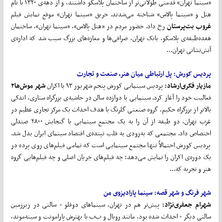
«سینما تهران» قدمتی طولانی‌تر از ساختمان پلاسکو داشتند، و از دهه‌ی ۱۳۲۰ با نام
هتل و «سینما پالاس» شناخته می‌شدند. حریق «سینما تهران» موقع نمایش فیلم
غروب بت
پرستان
رخ داد. حضور مردم در «هتل پالاس»، «سینما تهران»، ساختمان
هفده‌طبقه‌ی پلاسکو، بانک تهران، صرافی‌ها و مغازه‌های بزرگ سبب شد که اداره‌ی
آتش‌نشانی تهران...
پردیس کورش: پل ارتباطی میان هنر، صنعت و تجارت
مازیار فکری‌ارشاد:
پردیس سینمایی کورش پنجم شهریور ۹۳ با اکران
شهر موش
ها۲
فعالیت خود را آغاز کرد. سینمایی با دوازده سالن در حاشیه‌ی بزرگراه ستاری، اندکی
بالاتر از بزرگراه حکیم. گروه صنعتی گلرنگ با هدف احداث یک مرکز تجاری عظیم در
غرب تهران، دو طبقه از آن را به یک مجتمع سینمایی با گنجایش ۲۸۰۰ صندلی
اختصاص داد. مجتمعی که به‌زودی به قلب تپنده‌ی اقتصاد سینمای ایران بدل شد.
پردیس کورش احتمالاً تنها مجتمع سینمایی است که تمامی فیلم‌های روی پرده در
یک دوره‌ی اکران را نمایش می‌دهد؛ چه فیلم‌های جریان اصلی و چه فیلم‌هایی گروه
هنر و تجربه که...
شهر فرنگ و شهر قصه: سینما پارادیزوی من
شهرام جعفری‌نژاد:
پیش‌تر هم در تهران، سینماهای دوقلو - سالنی در زیرزمین
سالنی دیگر - احداث شده بود، مانند رویال و ب‌ب یا بهترش پارامونت و سینه‌موند،