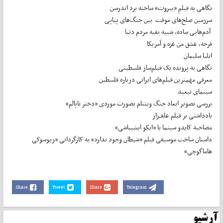
نگاهی به فیلمِ «بیروت» ساخته برد اندرسن
سرزمین صلح‌های موقت بین جنگ‌های پیاپی
آدم‌هایی ساده، شبیه بقیه مردم دنیا
فرحه، عشق من غزه و آمریکا
ایلیا سلیمان
نگاهی به پرونده یک فیلم‌ساز فلسطینی
معرفی مهمترین فیلم‌های ایرانی درباره فلسطین
سینمای تبعید
بررسی تصویر ابعاد جنگ ویتنام بصورت موردی «دختر ناپالم»
یادداشتی بر فیلم علفــزار
مصاحبه کایدو سینما با «ایکو ایشیباشی»
داستان ساخت موسیقی فیلم «شیطان وجود ندارد» به کارگردانی «ریوسوکی
هاماگوچی»
Share
Tweet
Share
Telegram
آرشیو