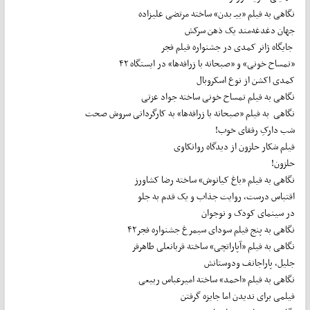
نگاهی به فیلم «بیـ بدن» ساخته مرتضی علیزاده
جهان دغدغه‌مند یک ذهن سرکش
جایگاه ژانر کمدی در جشنواره فیلم فجر
«تمساح خونی» و «صبحانه با زرافه‌ها» در ایستگاه ۴۲
کمدی اکشن از نوع اسکروبال
نگاهی به فیلم تمساح خونی ساخته جواد عزتی
نگاهی به فیلم «صبحانه با زرافه‌ها» به کارگردانی سروش صحت
شب دارکِ رفقای خوب!
فیلم شکار حلزون از دیدگاه روانکاوی
حلزون!
نگاهی به فیلم «باغ کیانوش» ساخته رضا کشاورز
اقتباس درست، روایت جذاب و یک قدم به جلو
در سینمای کودک و نوجوان
نگاهی به پنج فیلم سودای سیمرغ جشنواره فجر۴۲
نگاهی به فیلم «آپاراتچی» ساخته قربانعلی طاهرفر
جلیل، پاراجانف ودوستانش
نگاهی به فیلم «احمد» ساخته امیرعباس ربیعی
فیلمی برای ندیدن اما جایزه گرفتن