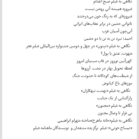
نگاهی به فیلم صبح اعدام
فیروزه همیشه آبی روشن نیست
فیروزه‌ای که به رنگ خون می‌درخشد
ناتوانی دشمن در برابر عقاب‌های ایرانی
آبی‌چون آسمان غرب
احمد؛ نبرد تن به تن با دو دشمن
نگاهی به فیلم «نپتون» در چهل و دومین جشنواره بین‌المللی فیلم فجر
شهوت، عشق یا پول؟
کهن‌آیین نوروز در قاب سینمای امروز
لحظه تحویل بهار در دشت آرزوها
از شیطنت‌های کودکانه تا خشونت جنگ
موزهای باغ کیانوش
نگاهی به فیلم «بهشت تبهکاران»
رازگشایی از یک جنایت
نگاهی به فیلم «مجنون»
بی قرار تا وصال مجنون
نگاهی به فیلم«خانه ماهرخ»ساخته شهرام ابراهیمی
«تمساح خونی»؛ فیلم برگزیده منتقدان و نویسندگان ماهنامه فیلم