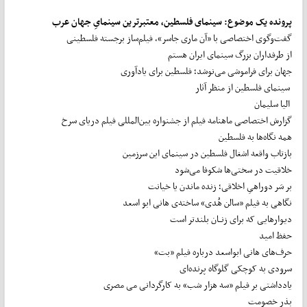
پرونده یک موضوع: سینمای فلسطین، معتبرترین سینمایِ جهان عرب
گفت‌وگوی اختصاصی با «آن ماری جاسر»، فیلم‌ساز برجسته فلسطینی
از طرفداران بزرگ سینمای ایران هستم
جهان برای فراموشی می‌نوشد؛ فلسطین برای یادآوری
سینمای فلسطین از منظر آثار
الیا سلیمان
گزارش اختصاصی ماهنامه فیلم از جشنواره بین‌المللی فیلم دریای سرخ
همه نگاه‌ها به فلسطین
بازتاب واقعه اشغال فلسطین در سینمای این سرزمین
خلاقیت در سختی‌ها شکوفا می‌شود
بر سَر دوراهیِ اخلاقی؛ زنده ماندن یا خیانت
نگاهی به فیلم «سالن هُدی»‌ ساخته‌ی هانی ابو اسعد
دیوارهایی که برای زنــان بلندتر است
حفظ امید
حرف‌های هانی ابواسعد درباره فیلم «بت»
سرودی به کوچکی گلوگاه پرنده‌‌ای
یادداشتی بر فیلم «سه هزار شب» به کارگردانی می مصری
بذر خصومت