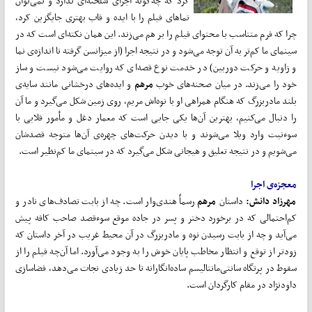
کرد که چه‌گونه اجرای شلخته‌ای ندارد و نمی‌توان
نماهای فیلم را با ایده و قاب بهتری جایگزین کرد،
چرا که فرم متناسب با محتوای فیلم را بر هم می‌‌زند. این همان نکته‌ای است که در
سینمای ما کم‌تر به آن توجه می‌شود و در نتیجه اجرا (از میزانسن گرفته تا اندازه‌ی نما
و زاویه و حرکت دوربین) در خدمت نوع قصه‌ای که روایت می‌شود نیست و ساز
خود را می‌زند. در میان صحنه‌های خوب
مرهم
و ایده‌های درخشانی مانند سایه‌ی
بلند مادربزرگ که هنگام همراهی او با نوه‌اش مریم، روی زمین شکل می‌گیرد و ما آن
را دنبال می‌کنیم، بهترین آن‌ها یکی جایی است که معمار دغل و مأمور قلابی با
سوءنیت وارد ویلا می‌شوند و با دیدن حرکت‌های چهره‌ی آن‌ها متوجه قصدشان
می‌شویم و در نتیجه تعلیق و هیجانی شکل می‌گیرد که در سینمای ما کم‌نظیر است.
معجزه‌ی اجرا
مهرزاد دانش:
داستان
مرهم
رسماً هندی‌وار است. چه از بابت تصادف‌های نادر و
کم‌احتمالی که در برخورد دختر و پسر در جاده موقع سوءقصد صاحب کافه پیش
می‌آید و چه از بابت رسیدن نوه و مادربزرگ در آن محیط غریب در آخر داستان که
زودتر از توقع و انتظار مخاطب پایان خوش را به وجود می‌آورد. اما آن‌چه فیلم را از
سقوط در پرتگاه سانتی‌مانتالیسم ساده‌انگارانه تا حد زیادی نجات می‌دهد، فضاسازی
داودنژاد در مقام کارگردان است.