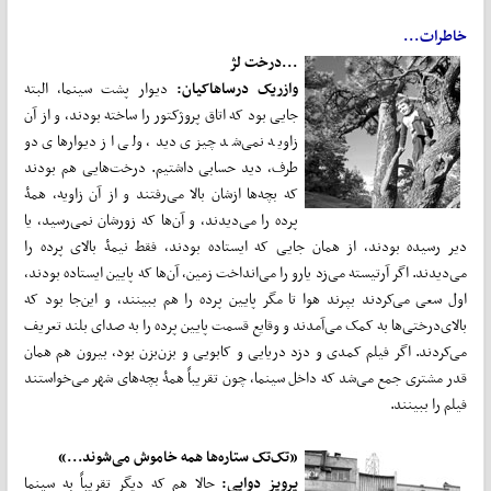
خاطرات...
...درخت لژ
وازریک درساهاکیان:
دیوار پشت سینما، البته
جایی بود که اتاق پروژکتور را ساخته بودند، و از آن
زاویه نمی‌شد چیزی دید، ولی از دیوارهای دو
طرف، دید حسابی داشتیم. درخت‌هایی هم بودند
که بچه‌ها ازشان بالا می‌رفتند و از آن زاویه، همۀ
پرده را می‌دیدند، و آن‌ها که زورشان نمی‌رسید، یا
دیر رسیده بودند، از همان جایی که ایستاده بودند، فقط نیمۀ بالای پرده را
می‌دیدند. اگر آرتیسته می‌زد یارو را می‌انداخت زمین، آن‌ها که پایین ایستاده بودند،
اول سعی می‌کردند بپرند هوا تا مگر پایین پرده را هم ببینند، و این‌جا بود که
بالای‌درختی‌ها به کمک می‌آمدند و وقایع قسمت پایین پرده را به صدای بلند تعریف
می‌کردند. اگر فیلم کمدی و دزد دریایی و کابویی و بزن‌بزن بود، بیرون هم همان
قدر مشتری جمع می‌شد که داخل سینما، چون تقریباً همۀ بچه‌های شهر می‌خواستند
فیلم را ببینند.
«تک‌تک ستاره‌ها همه خاموش می‌شوند...»
پرویز دوایی:
حالا هم که دیگر تقریباً به سینما