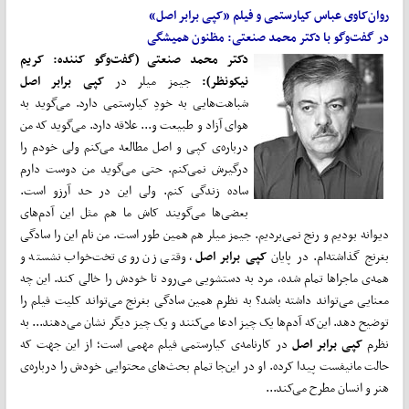
روان‌کاوی عباس کیارستمی و فیلم «کپی برابر اصل»
در گفت‌وگو با دکتر محمد صنعتی: مظنون همیشگی
دکتر محمد صنعتی (گفت‌و‌گو کننده: کریم
نیکونظر):
جیمز میلر در
کپی برابر اصل
شباهت‌هایی به خودِ کیارستمی دارد. می‌گوید به
هوای آزاد و طبیعت و... علاقه دارد. می‌گوید که من
درباره‌ی کپی و اصل مطالعه می‌کنم ولی خودم را
درگیرش نمی‌کنم. حتی می‌گوید من دوست دارم
ساده زندگی کنم. ولی این در حد آرزو است.
بعضی‌ها می‌گویند کاش ما هم مثل این آدم‌های
دیوانه بودیم و رنج نمی‌بردیم. جیمز میلر هم همین‌ طور است. من نام این را سادگی
بغرنج گذاشته‌ام. در پایان
کپی برابر اصل
، وقتی زن روی تخت‌خواب نشسته و
همه‌ی ماجراها تمام شده، مرد به دستشویی می‌رود تا خودش را خالی کند. این چه
معنایی می‌تواند داشته باشد؟ به نظرم همین سادگی بغرنج می‌تواند کلیت فیلم را
توضیح دهد. این‌که آدم‌ها یک چیز ادعا می‌کنند و یک‌ چیز دیگر نشان می‌دهند... به
نظرم
کپی برابر اصل
در کارنامه‌ی کیارستمی فیلم مهمی است؛ از این جهت که
حالت مانیفست پیدا کرده. او در این‌جا تمام بحث‌های محتوایی خودش را درباره‌ی
هنر و انسان مطرح می‌کند...