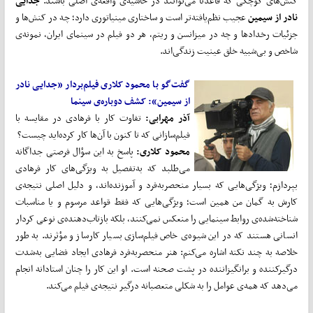
کنش‌های کوچکی که قاعدتاً می‌توانند در حاشیه‌ی واقعه‌ی اصلی باشند.
جدایی
نادر از سیمین
عجیب نظم‌یافته‌تر است و ساختاری مینیاتوری دارد؛ چه در کنش‌ها و
جزئیات رخدادها و چه در میزانسن و ریتم، هر دو فیلم در سینمای ایران، نمونه‌ی
شاخص و بی‌شبیه خلق عینیت زندگی‌اند.
گفت‌گو با محمود کلاری فیلم‌بردار «جدایی نادر
از سیمین»: کشف دوباره‌ی سینما
آذر مهرابی:
تفاوت کار با فرهادی در مقایسه با
فیلم‌سازانی که تا کنون با آن‌ها کار کرده‌اید چیست؟
محمود کلاری:
پاسخ به این سؤال فرصتی جداگانه
می‌طلبد که به‌تفصیل به ویژگی‌های کار فرهادی
بپردازم؛ ویژگی‌هایی که بسیار منحصربه‌فرد و آموزنده‌اند، و دلیل اصلی نتیجه‌ی
کارش به گمان من همین است؛ ویژگی‌هایی که فقط قواعد مرسوم و یا مناسبات
شناخته‌شده‌ی روابط سینمایی را منعکس نمی‌کنند، بلکه بازتاب‌دهنده‌ی نوعی کردار
انسانی هستند که در این شیوه‌ی خاص فیلم‌سازی بسیار کارساز و مؤثرند. به ‌طور
خلاصه به چند نکته اشاره می‌کنم: هنر منحصربه‌فرد فرهادی ایجاد فضایی به‌شدت
درگیرکننده و برانگیزاننده در پشت صحنه است. او این کار را چنان استادانه انجام
می‌دهد که همه‌ی عوامل را به شکلی متعصبانه درگیر نتیجه‌ی فیلم می‌کند.