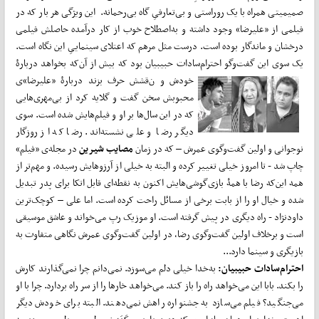
صمیمیتی همراه با یک روراستی‌ و بی‌تعارفیِ گاه بی‌رحمانه. این ویژگی هر بار که در
فیلمی از «علیرضا» وجود داشته و به‌اصطلاح خوب از کار درآمده حاصلش فیلمی
درخشان و ماندگار بوده است. درست مثل مرهم که اعتلای سینماییِ این نگاه است.
یک سوی این گفت‌وگو احترام‌سادات حبیبیان بود که بیش از آن‌که بخواهد دربارۀ
خودش و ن
قشش حرف بزند دربارۀ «علیرضا»ی
محبوبش سخن گفت و گلایه کرد از بی‌مهری‌هایی
که در این سال‌ها بر او و فیلم‌هایش شده است. سوی
دیگر رضا و علی نشسته‌اند. رضا که از روزگار
نوجوانی‌ و اولین گفت‌وگوی عمرش – که در زمان
مصایب شیرین
در مجله‌ی «فیلم»
چاپ شد - تا امروز خیلی تغییر کرده و البته به خیلی از آرزوهایش رسیده. و مهم‌تر از
همه این‌که رضا با همۀ بازی‌گوشی‌هایش اکنون به نقطه‌ای قابل اتکا برای پدر تبدیل
شده و خیال او را از بابت برخی از مسائل راحت کرده است. اما علی – کوچک‌ترین
داودنژاد - راه دیگری در پیش گرفته است. او موزیک رپ می‌خواند و عاشق موسیقی
است و برخلاف اولین گفت‌وگوی رضا، در اولین گفت‌وگوی عمرش نگاهی متفاوت به
بازیگری و سینما دارد...
احترام‌سادات حبیبیان:
به‌خدا خیلی دلم می‌سوزد. نمی‌دانم چرا نمی‌گذارند کارش
را بکند. بابا این می‌خواهد راه را باز کند. می‌خواهد خارها را از سر راه بردارد. چرا با او
می‌جنگید؟ فیلم می‌سازد به جشنواره راهش نمی‌دهند. البته برای خودش دیگر