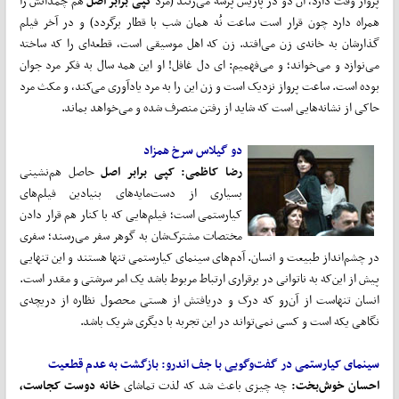
پرواز وقت دارد، آن دو در پاریس پرسه می‌زنند (مرد
کپی برابر اصل
هم چمدانش را
همراه دارد چون قرار است ساعت نُه همان شب با قطار برگردد) و در آخر فیلم
گذارشان به خانه‌ی زن می‌افتد. زن که اهل موسیقی است، قطعه‌ای را که ساخته
می‌نوازد و می‌خواند؛ و می‌فهمیم: ای دل غافل! او این همه سال به فکر مرد جوان
بوده است. ساعت پرواز نزدیک است و زن این را به مرد یادآوری می‌کند، و مکث مرد
حاکی از نشانه‌هایی است که شاید از رفتن منصرف شده و می‌خواهد بماند.
دو گیلاس سرخ همزاد
رضا کاظمی: کپی برابر اصل
حاصل هم‌نشینی
بسیاری از دست‌مایه‌‌های بنیادین فیلم‌های
کیارستمی است؛ فیلم‌هایی که با کنار هم قرار دادن
مختصات مشترک‌شان به گوهر سفر می‌رسند؛ سفری
در چشم‌انداز طبیعت و انسان. آدم‌های سینمای کیارستمی تنها هستند و این تنهایی
پیش از این‌که به ناتوانی در برقراری ارتباط مربوط باشد یک امر سرشتی و مقدر است.
انسان تنهاست از آن‌رو که درک و دریافتش از هستی محصول نظاره‌ از دریچه‌ی
نگاهی یکه است و کسی نمی‌تواند در این تجربه با دیگری شریک باشد.
سینمای کیارستمی در گفت‌وگویی با جف اندرو: بازگشت به عدم قطعیت
احسان خوش‌بخت:
چه چیزی باعث شد که لذت تماشای
خانه دوست کجاست،