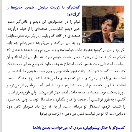
گفت‌وگو با ژولیت بینوش: همه‌ی جایزه‌ها را
گرفته‌ام!
فیلم را در جشنواره‌ی کن دیدم و غافل‌گیر شدم،
چون دیدم کیارستمی صحنه‌ای را از فیلم درآورده؛
صحنه‌ای در کافه که ویلیام [بازیگر مرد نقش مقابلم]
رو به من می‌کند و می‌گوید: «نمی‌دانم چه باید
بگویم» و من می‌گویم: «هرچه دلت خواست.» و بعد می‌زنم زیر خنده؛ خنده‌ای که
کم‌کم به گریه تبدیل می‌شود، یعنی دست خودم نبود. به نظر من آن لحظه و آن
برداشت استثنایی بود. عباس گفت احتیاج به وقت دارد که راجع به این صحنه فکر
کند. بعدتر گفت: «تو با غریزه‌ات فوق‌العاده بودی. روی دست همه‌ی ما بلند شدی.
امشب فیلم را تدوین می‌کنم ببینم که در فیلم جا می‌افتد یا نه». روز بعد گفت: «جا
افتاد». فیلم را که دیدم این صحنه درش نبود! عباس گفت زیادی اثر می‌کرد و
باورش سخت بود. صحنه‌ای که به جایش آمده کم‌تر اثر می‌کند، ولی باورپذیرتر است.
گفتم: «چه‌طور توانستی آن صحنه را کنار بگذاری؟ فیلم مال توست، ولی یک چیزی
را کشف کردم: استدلال تو مردانه است. آن‌چه که رخ داد نمودار کامل دوتا
دنیایی‌ست که تو در فیلمت نشان می‌دهی.» (ترجمه‌ی پیام)
گفت‌وگو با جلال پیشواییان: مردی که می‌خواست بدمن باشد!