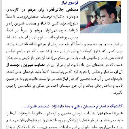
فراسوی نیاز
مصطفی جلالی‌فخر:
برای
مرهم
در کارنامه‌ی
داودنژاد، «کمال» توصیف منطقی‌تری‌ست تا مثلاً
«بلوغ». برای کسی که
نیاز
و
مصایب شیرین
را در
کارنامه دارد، نمی‌توان
مرهم
را صرفاً در ادمۀ
مسیری روبه‌جلو دانست. او پیش از این هم به تسلط
بر ابزار سینما رسیده بود و طبعاً آثار ضعیف پیش از
مرهم
نشانۀ نابلدی نبودند.
برای کسی که هنوز کودک درونش در این حد زنده است که در مراسم نمایش
افتتاحیه‌ی فیلم از مادرش بابت زاییدنش تشکر می‌کند، آن قدر بازیگوش و تجربه‌گرا
هست که در خانه‌های امن پناه نگیرد. او پیش از این در
مصایب شیرین
و
بهشت از
آن تو،
ساختار و شکلی را تجربه کرد که می‌توانستند کاملاً علیه خودشان عمل کنند.
داودنژاد پس از آن همه تحسین که نثار
نیاز
شد، می‌توانست عافیت‌جویانه در همین
قالب و ساختار باقی بماند و آن جور سینمای اجتماعی متکی بر تنگدستی را پیش
بگیرد....
گفت‌وگو با احترام حبیبیان و علی و رضا داودنژاد: درباره‌ی علیرضا...
علیرضا معتمدی:
به لطف دوستی قدیمی و نزدیکم با خانوادۀ داودنژاد، آن‌ها را
خوب می‌شناسم. هر بار تکه‌ای از زندگی و روحیات‌شان را در فیلم‌های‌شان می‌بینیم
و به جا می‌آورم. شاید بارزترینِ این خلقیات، صمیمیتی‌ست که با یکدیگر دارند؛