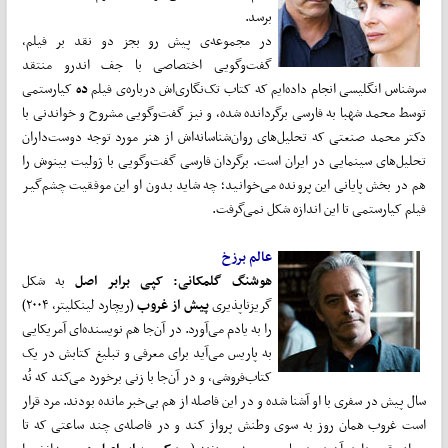
برسد.
در مجموعه‌ی پیش رو بجز دو نقد بر فیلم،
گفت‌‌وگویی اختصاصی با جف اندرو منتقد
سرشناس انگلیسی انجام داده‌ایم که کتاب تک‌نگاری‌اش درباره‌ی فیلم
ده
کیارستمی
توسط محمد شهبا به فارسی برگردانده شده، و نیز گفت‌وگویی مشروح و خواندنی با
دکتر محمد صنعتی که تحلیل‌های روان‌شناسانه‌ا‌ش از هنر مورد توجه دوست‌داران
تحلیل‌های سینمایی در ایران است. برگردان فارسی گفت‌وگویی با ژولیت بینوش را
هم در بخش پایانی این پرونده می‌خوانید؛ چه شاید بدون او این موفقیت چشم‌گیر
فیلم کیارستمی تا این اندازه شکل نمی‌گرفت.
عالم برزخ
هوشنگ گلمکانی: کپی برابر اصل
به شکل
گریزناپذیری
پیش از غروب
(ریچارد لینکلیتر، ۲۰۰۴)
را به یادم می‌آورد. در آن‌جا هم نویسنده‌ای آمریکایی
به پاریس می‌آید برای معرفی و تبلیغ کتابش در یک
کتاب‌فروشی، و در آن‌جا با زنی برخورد می‌کند که نُه
سال پیش در سفری با او آشنا شده و در این فاصله از هم بی‌خبر مانده بودند. مرد قرار
است غروب همان روز به سوی وطنش پرواز کند و در فاصله‌ی چند ساعتی که تا