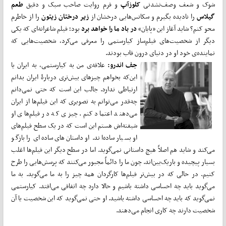
شوک و شعف وصف‌نشدنی
کلوزآپ
و فرم روایت صاحب سبک و دقیق
طعم
گیلاس
را نادیده بگیرم و سکانس‌هایی درخشان از
زیر درختان زیتون
را از خاطرم
محو کنم؟ شاید آغاز این «پایان»
در باد ما را خواهد برد
بود؛ فیلم شاعرانه‌ای که یکی
دیگر از شخصیت‌های فیلم‌ساز کیارستمی را معرفی می‌کرد، شخصیت‌هایی که
نماینده‌ی خود او در دنیای درون قاب بودند.
جف اندرو:
علاقه‌ی من به کیارستمی، به ایران یا
این‌که بخواهم چیزهای بیش‌تری دربارۀ ایران بدانم
ارتباطی ندارد. جالب این است که حتی نمی‌دانم
چه‌قدر می‌توانم به تصویری که این فیلم‌ها از ایران
می‌دهند اعتماد کنم. چیزی که در فیلم‌های او
شیفته‌اش هستم این است که در یک سطح فیلم‌های
او بسیار ساده‌اند. او داستان‌های ساده‌ای را بازگو
می‌کند و شاید هم اصلاً هیچ داستانی نمی‌گوید. اما در سطح دیگر این فیلم‌ها اغلب
بسیار پیچیده و باریک‌بین‌اند. چون ما را دائماً مجبور می‌کنند که پرسش‌هایی را طرح
کنیم. در حالی که در بیش‌تر فیلم‌ها کارگردان همه چیز را به ما می‌گوید. به ما
می‌گوید باید چه احساسی داشته باشیم و حالا دارد چه اتفاقی می‌افتد. کیارستمی
نمی‌گوید که باید چه احساسی داشته باشید. او حتی نمی‌گوید که این شخصیت یا آن
شخصیت دارند چه کاری انجام می‌دهند.