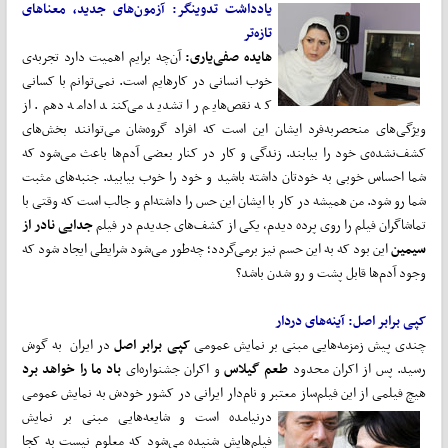
یادداشت تدوینگر: آزمون‌های جدید، معناهای
تازه‌تر
هایده صفی‌یاری:
آن‌چه برایم اهمیت دارد تجربه‌ی
خوب انسانی در کارهایم است. نمی‌توانم با کسانی
که نقص‌هایم را تشدید می‌کنند ادامه دهم. از
ویژگی‌های منحصربه‌فرد ایشان این است که افراد گروه‌شان می‌توانند بخش‌های
کشف‌نشده‌ی خود را بیابند. زندگی و کار در کنار بعضی ‌آدم‌ها باعث می‌شود که
شما احساس خوبی به خودتان داشته باشید و خود را خوب بیابید. جنبه‌های مثبت
شما رو شود. من همیشه در کار با ایشان این حس را داشته‌ام و جالب است که وقتی با
تماشاگران فیلم را روی پرده دیدم، یکی از کشف‌های جدیدم در فیلم
جدایی نادر از
سیمین
این بود که به این حسم نیز برمی‌گردد؛ چه‌طور می‌شود شرایطی ایجاد شود که
وجود آدم‌ها قابل پشت و رو شدن باشد؟
کپی برابر اصل: آینه‌‌های دردار
چندی پیش زمزمه‌هایی مبنی بر نمایش عمومی
کپی برابر اصل
در ایران به گوش
رسید. پس از اکران محدود
طعم گیلاس
و اکران جشنواره‌ای
باد ما را خواهد برد
هیچ فیلمی از این فیلم‌ساز معتبر و نام‌دار ایرانی در کشور خودش به نمایش عمومی
درنیامده است و شایعه‌هایی مبنی بر
نمایش
فیلم‌هایش شنیده می‌شود که معلوم نیست به کجا