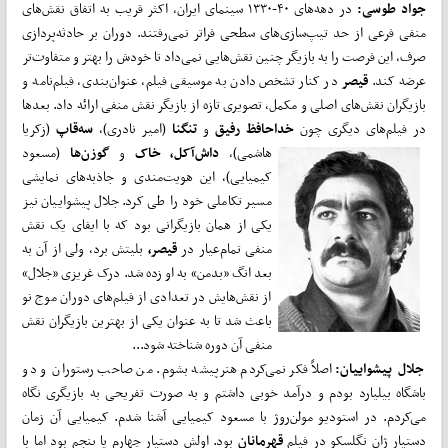
جواد طوسی:
در دهه‌های ۴۰-۱۳۳۰ سینمای ایران، اکثر قریب به اتفاق نقش‌های
منفی فرعی از حد تیپ‌سازی‌های سطحی فراتر نمی‌رفتند. دوران بر حادثه‌پردازی
صرف، این فرصت را به بازیگر چنین نقش‌هایی نمی‌داد تا خودش را بهتر و متفاوت‌تر
عرضه کند.
قیصر
در کنار تشخص دادن به موسیقی فیلم، عنوان‌بندی، فیلم‌نامه و
بازیگران نقش‌‌های اصلی و مکمل، تصویری تازه از بازیگر نقش منفی ارائه داد. بعدها
در فیلم‌های دیگری چون
خداحافظ رفیق
و
تنگنا
(امیر نادری)،
سه‌قاپ
(زکریا
هاشمی)،
داش‌آکل،
خاک
و
گوزن‌ها
(مسعود
کیمیایی)، این هویت‌مندی و جاذبه‌های نمایشی
مسیر تکاملی خود را طی کرد. جلال پیشواییان نیز
یکی از همان بازیگرانی بود که با ایفای یک نقش
منفی تمام‌عیار در
قیصر،
بلیتش برد، ولی از آن به
بعد انگ «بدمن» به او زده شد. درک غریزی «جلال»
از نقش‌هایش در تعدادی از فیلم‌های دوران موج نو
باعث شد تا به عنوان یکی از بهترین بازیگران نقش
منفی آن دوره شناخته شود...
جلال پیشواییان:
اصلاً فکر نمی‌کردم هنرپیشه بشوم. من صاحب رستوران و دو
باشگاه بیلیارد بودم و درآمد خوبی داشتم و به‌ صورت تفریحی به بازیگری نگاه
می‌کردم. در استودیو مولن‌روژ با مسعود کیمیایی آشنا شدم. کیمیایی آن زمان
دستیار ژان نگلسکو در فیلم
قهرمانان
بود. اولش دستیار چهارم یا پنجم بود اما با