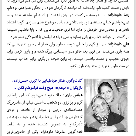
اهمیتی ندارد. او همان چاه است که هنوز دارد می‌کَنَدش. ولی من دلم می‌سوزد. به
پایش زحمت کشیده‌ام، یک‌دفعه که نیامده کارگردان شود، از بچگی همراهش بوده‌ام.
رضا داودنژاد:
بابا همیشه می‌گفت درباره‌ی اعتیاد زیاد فیلم ساخته شده و ما
نمی‌خواهیم خیلی مستقیم درباره‌ی تلخی‌های این موضوع فیلم بسازیم. گرچه اعتیاد
تلخی‌ها و سختی‌های خودش را دارد اما توی صحبت‌هایی که با بابا داشتیم همیشه
می‌گفت می‌خواهد فیلم مهربانی بسازد و نمی‌خواهد فیلمش با افسردگی تمام شود.
علی داودنژاد:
من بازیگری را خیلی دوست دارم ولی نه از این جور نقش‌هایی که
همه بازی می‌کنند. من توی یک خانواده‌ی سینمایی بزرگ شده‌ام و بازی کردن برایم
چیزی عجیب و دست‌نیافتنی نیست. بنابراین صرف بازیگری برایم جذاب نیست.
دوست دارم نقش‌های متفاوت بازی کنم.
گفت‌وگوی طناز طباطبایی با کبری حسن‌زاده،
بازیگران «مرهم»: هیچ وقت فراموشم نکن...
عباس یاری:
حالا متوجه می‌شوم که این رابطه‌ی
گرم و پرانرژی دو شخصیت اصلی فیلم، آن مادربزرگ
هشتادساله‌ی نازنین و سرشار از عاطفه و نوه‌ی
گرفتارش چرا در این فیلم این‌قدر خوب، زنده و
تأثیرگذار به تصویر کشیده شده و به لطف
قصه‌گویی علیرضا داودنژاد یکی از جادویی‌ترین