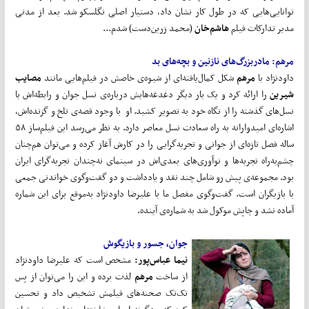
توانایی‌هایی که در طول کار نشان داد، دستیار اصلی نگلسکو شد. بعد از مدتی
مدیر تدارکات فیلم
هاشم‌خان
(محمد زرین‌دست) شدم...
مرهم: مادربزرگ‌های نازنین و بچه‌های بد
داودنژاد با
مرهم
شکل کمال‌یافته‌ای از شیوه‌ی خاصش در فیلم‌هایی مانند
مصایب
شیرین
را ارائه کرد و یک بار دیگر دغدغه‌هایش درباره‌ی نسل جوان و رابطه‌اش با
نسل‌های گذشته را از نگاه خود به تصویر کشید. او با وجود قصه‌ی تلخ و گزنده‌اش،
ساله فصل تازه‌ای از جوانی و تجربه‌گرایی را در کارش آغاز کرده و می‌توان هم‌چنان
چشم‌به‌راه تجربه‌ها و نوآوری‌های بعدی‌اش در سینمای نه‌چندان تجربه‌گرای ایران
بود. مجموعه‌ی پیش رو شامل چند نقد و یادداشت و دو گفت‌وگوی خواندنی جمعی
با بازیگران است. گفت‌وگوی مفصل ما با علیرضا داودنژاد به‌موقع برای این شماره
آماده نشد و چاپش موکول شد به شماره‌ی آینده.
جوان، جسور و بازیگوش
نیما عباس‌پور:
مشخص است که علیرضا داودنژاد
از ساخت
مرهم
لذت برده و این را می‌توان از پس
تک‌تک صحنه‌های فیلمش تشخیص داد و تحسین