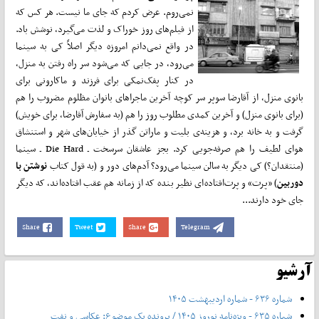
نمی‌روم. عرض کردم که جای ما نیست. هر کس که
از فیلم‌های روز خوراک و لذت می‌گیرد، نوشش باد.
در واقع نمی‌دانم امروزه دیگر اصلاً کی به سینما
می‌رود، در جایی که می‌شود سر راه رفتن به منزل،
در کنار پفک‌نمکی برای فرزند و ماکارونی برای
بانوی منزل، از آقارضا سوپر سر کوچه آخرین ماجراهای بانوان مظلوم مضروب را هم
(برای بانوی منزل) و آخرین کمدی مطلوب روز را هم (به سفارش آقارضا، برای خویش)
گرفت و به خانه برد، و هزینه‌ی بلیت و ماراتن گذر از خیابان‌های شهر و استنشاق
هوای لطیف را هم صرفه‌جویی کرد. بجز عاشقان سرسخت ـ Die Hard ـ سینما
(منتقدان؟) کی دیگر به سالن سینما می‌رود؟ آدم‌های دور و (به قول کتاب
نوشتن با
دوربین
) «پرت» و پرت‌افتاده‌ای نظیر بنده که از زمانه هم عقب افتاده‌اند، که دیگر
جای خود دارند...
Share
Tweet
Share
Telegram
آرشیو
شماره ۶۳۶ - شماره اردیبهشت ۱۴۰۵
شماره ۶۳۵ - ویژه‌نامه نوروز ۱۴۰۵ / پرونده یک موضوع: عکاسی و نفت