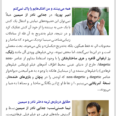
همه می‌بینند و من اشک‌هایم را پاک نمی‌کنم
امیر پوریا:
در
جدایی نادر از سیمین
عملاً
نمی‌توان این «شیوه»های نمایش و انتقال یک کنش
یا یک حس به بیننده را از خود آن کنش تفکیک کرد
و در نتیجه، فیلم به‌تدریج به آن قله از معادلات
زیبایی‌شناختی سینما نزدیک می‌شود که ساختار و
محتویات اثر، نه فقط همگون، بلکه به‌تدریج «یکسان» و یکی می‌شوند. بحث مفصلی
است و در این‌جا نمی‌گنجد، اما محض نمونه، برخی فیلم‌های وودی آلن مانند
زلیگ،
رز ارغوانی قاهره
و
هری ساختارشکن
را با وجود استفادۀ مداوم از عناصر non-
diegetic/ خارج از دنیای عینی محیط اطراف آدم‌های فیلم (برعکس فیلم‌های
فرهادی) یا فیلم‌های متعددی از میشاییل هانکه با وجود به هم آمیختن دیوانه‌وار
عناصر diegetic و non-diegetic که اوجش را در
پنهان
و
بازی‌های خنده‌دار
،
نسخۀ آمریکایی
می‌بینیم، از نقاط اوج این یگانگی ساختار و معناها به شمار
می‌روند...
حقایق درباره‌ی ترمه دختر نادر و سیمین
نیما حسنی‌نسب:
جدایی نادر از سیمین
بسط و
گسترش مایه‌های فرعی دو فیلم قبلی فرهادی‌ست.