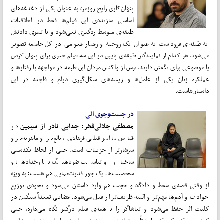
پنهان‌کاری رایج روزمره به عنوان یکی از دغدغه‌های
اساسی سازنده‌ی این فیلم‌ها فقط در اخلاقیات
طبقه‌ی متوسط ردگیری نمی‌شود و با تسری دادنش
به طبقه‌ی فرودست به عنوان یک روحیه و رفتار عمومی در کل جامعه تصویر
می‌شود. هر کدام از نمایندگان طبقه‌ی پایین در این سه فیلم چیزی برای پنهان کردن
یا موضوعی برای نگفتن دارند. ترس از واکنش مردان این طبقه در مواجهه با رفتارها و
عملکرد زنان یکی از عامل‌ها و ریشه‌های شکل‌گیری درام و فاجعه در این
داستان‌هاست.
در جست‌وجوی الی
مصطفی جلالی‌فخر: جدایی نادر از سیمین
در
قیاس با اثر قبلی فرهادی، بالغ‌تر و ماهرانه‌تر و
سرشارتر از جزییات است. حتی از لحاظ یکدستی
ساختار و تناسب ضرباهنگ با رخدادها و
شخصیت‌ها، یک جور قدرت‌نمایی هم هست؛ به ویژه
از وقتی قصه‌ی سقط و دادگاه و حجت هم وارد داستان می‌شود و نحوه‌ی توزیع
حوادث و آدم‌ها مهم‌تر و البته ظریف‌تر از قبل می‌شود. فضایی تعمداً سنگین در
کلیت اثر حفظ می‌شود و تماشاگر را با همه‌ی فیلم درگیر نگاه می‌دارد، حتی