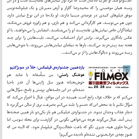
گفت‌وگو شد. او تقریباً ده سال است که مرد اول نمایش‌های عامه‌پسند است و در این
زمینه همان موقعیتی را که محمدرضا گلزار و آرش معیریان و یک فیلم‌نامه‌نویس
موفق فیلم‌های کمدی در عرصه‌ی سینما دارند، او یک‌جا در این نوع نمایش دارد.
چون هم می‌نویسد، هم کارگردانی می‌کند و هم بازی. و هم رکورد فروش می‌شکند.
تماشاگران خاص نمایش‌های عامه‌پسند او را می‌شناسند، امضایش را می‌خواهند، با او
عکس یادگاری می‌گیرند، برایش ابراز احساسات می‌کنند، بلیت‌هایش را برای چند
هفته بعد پیش‌خرید می‌کنند، بارها به تماشای نمایش‌هایش می‌روند، با شوخی‌هایش
ریسه می‌روند و دیالوگ‌هایش را از بر می‌کنند...
یازدهمین جشنواره‌ی فیلمکس: خلأ در سوبژکتیو
هوشنگ راستی:
من متأسفانه یا شاید هم
خوش‌بختانه هنوز مثل ژاپنی‌ها آن‌ قدر باحیا
نشده‌ام. در این جلسه‌های پرسش و پاسخ، سؤال‌هایی
می‌‌کنم که بر خلاف عرف رایج است. همیشه در این مواقع، عیال یا اصرار می‌‌کند که
سؤال نکنم یا به محض این‌که دستم را بلند می‌‌کنم به‌‌سرعت برق از سالن می‌‌گریزد تا
دچار عذاب وجدان نشود. در جشنواره‌ی فیلمکس هم باز یکی‌دو بار همین صحنه‌ها
پیش آمد. عیال می‌‌گوید هرچه می‌‌خواهی بگویی در گزارشت برای مجله بنویس، اما
این‌جا جلوی همه، چیزی نگو که باعث خجالت‌زدگی فیلم‌ساز شود، که البته من که
هنوز بچه‌ی حرف‌شنویی نشده‌ام نادیده می‌‌گیرم!