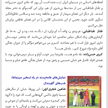
لحظه‌های انسانی در سینمای ایران ثبت شده است. آن روز که خانم کبری حسن‌زاده
و طناز طباطبایی پس از مدت‌ها بی‌خبری از هم، برای این گفت‌وگو به دفتر مجله
آمدند، بار دیگر این فضای سرشار از عشق و عاطفه زنده شد و سکانس خاطره‌انگیز
دیگری کلید خورد. بخشی از این بده‌بستان کلامی را در این فضای عاطفی برای‌تان
نقل می‌کنیم.
طناز طباطبایی:
عزیزجون، واقعاً دلم برای‌تان تنگ شده بود ولی به خاطر
گرفتاری‌های زیاد امکان تماس نداشتم، اما خودتان می‌دانید که چه‌قدر دوست‌تان
دارم. امروز قرار است با هم مصاحبه کنیم و من می‌خواهم سؤالم را از دوران بچگی‌
آقای داودنژاد شروع کنم... یادتان هست؟
کبری حسن‌زاده:
بله یادم هست. علیرضا پسر خوب، آرام و بسیار درس‌خوانی بود. با
همه‌ی افراد فامیل هم خیلی صمیمی و رفیق بود. از همان بچگی عاشق‌ فیلم و سینما
بود.
نمایش‌های عامه‌پسند در راه تسخیر سینماها:
شب‌های گلوبندک
شاهین شجری‌کهن:
این روزها، خیلی از سالن‌های
سینما پاتوق دائمی گروه‌هایی است که خود را «گروه
تئاتر کمدی» معرفی می‌کنند و ملغمه‌ای از شوخی و
خنده و جهش و پرش و لهجه و لودگی را به خورد