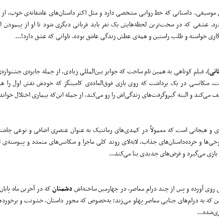
 موسیقی. داستانی که خط روایی مشخصی دارد و مثل اکثر داستان‌های عاشقانه‌ی خوب، از آغ
 درد. عشقی که در سخت‌ترین لحظه‌هایش یک نفر باید قربانی دیگری شود تا او از پیمودن 
گاری خواسته و طلب راستین و همه‌ی عطش زندگی عاشق بوده. تاوانی که عشق دارد!...
انی
)، فیلم کوتاهی به همین نام ساخت که جوایز بین‌المللی زیادی، از جمله جایزه‌ی جشنواره‌
د است. سکانسی در یک برداشت که روی بازی فوق‌العاده‌ی کامینگز که خودش نقش اول را هم
 می‌کند و البته گیروگرفت‌های زندگی‌اش را رو می‌کند، از جمله این‌که بیماری اختلال خواندن
ژی و هیجانی است که معمولاً در کمدی‌های رمانتیک به عنوان عنصری اضافی و نوعی چاشنی
خی‌ها و خرده‌داستان‌های جذاب، لابه‌لای روند کلی ماجرا و سکانس‌های متعدد و پیوسته‌ی
 بازی می‌گیرد و فرض‌های جدیدی بنا می‌کند...
دشمنان
که در آخرین ماه پایان
ی خشن که به درام‌های جنایی معاصر پهلو می‌زند؛ به‌خصوص که محور داستان، خشونت و برخور
ی‌شده...