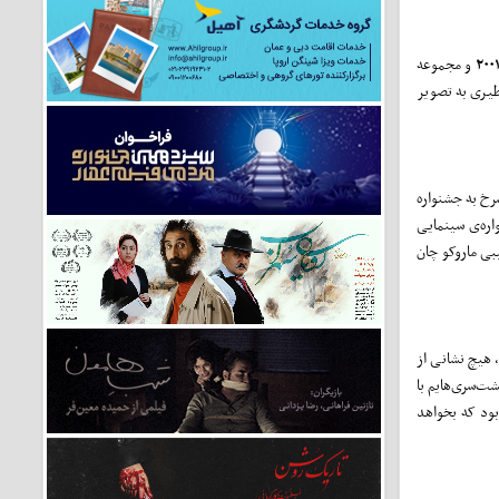
و مجموعه
اطیری به تصویر
رخ به جشنواره
اره‌ی سینمایی
بی ماروکو چان
، هیچ نشانی از
ت‌سری‌هایم با
بود که بخواهد