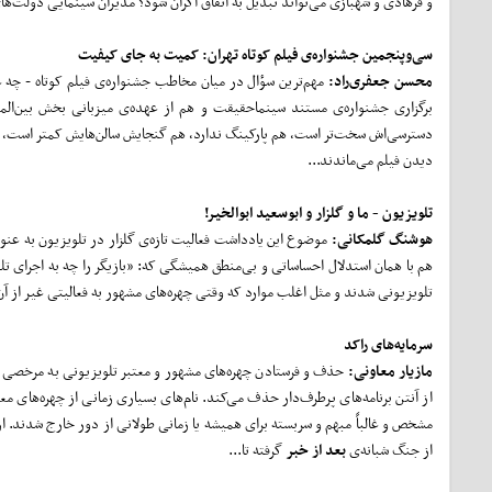
و فرهادی و شهبازی می‌تواند تبدیل به اتفاق اکران شود؟ مدیران سینمایی دولت‌ها
سی
وپنجمین جشنواره‌ی فیلم کوتاه تهران: کمیت به جای کیفیت
محسن جعفری
راد:
مهم‌ترین سؤال در میان مخاطب جشنواره‌ی فیلم کوتاه - چه ع
برگزاری جشنواره‌ی مستند سینماحقیقت و هم از عهده‌ی میزبانی بخش بین‌الم
دسترسی‌اش سخت‌تر است، هم پارکینگ ندارد، هم گنجایش سالن‌هایش کمتر است، ه
دیدن فیلم می‌ماندند...
تلویزیون - ما و گلزار و ابوسعید ابوالخیر!
هوشنگ گلمکانی:
موضوع این یادداشت فعالیت تازه‌ی گلزار در تلویزیون به عنوا
هم با همان استدلال احساساتی و بی‌منطق همیشگی که: «بازیگر را چه به اجرای ت
تلویزیونی شدند و مثل اغلب موارد که وقتی چهره‌های مشهور به فعالیتی غیر از آن‌
سرمایه
های راکد
مازیار معاونی:
حذف و فرستادن چهره‌های مشهور و معتبر تلویزیونی به مرخصی اج
از آنتن برنامه‌های پرطرف‌دار حذف می‌کند. نام‌های بسیاری زمانی از چهره‌های 
مشخص و غالباً مبهم و سربسته برای همیشه یا زمانی طولانی از دور خارج شدند. ا
از جنگ شبانه‌ی
بعد از خبر
گرفته تا...