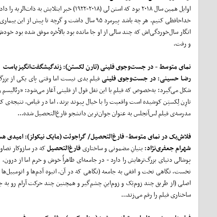
اوایل همین سال ۲۰۱۸ بود که استن لی (۲۰۱۸‌-‌
خداحافظی کنیم. هر چه باشد پیرمرد ۹۵ سال داشت و 
انگار سال‌خوردگی‌اش که چند سالی از او جا مانده بود بالأخره موفق شده بود خودش
و رفت.
نمای متوسط - در جست
وجوی فلینی
(تارن لکستن): زندگی
شگفت
انگیزی
است
رضـا حسینی:
در جست
وجوی فلینی
فیلم بدی نیست اما وقتی پای یکی از بزرگ‌تر
شکل می‌گیرد؛ به‌خصوص که فیلم با این نقل قول از فلینی آغاز می‌شود: «رئالیسم 
تارِن لِکستِن کوشیده است واقعیت را با خیال پیوند بزند، اما در قیاس، نتیجه‌ی
مدرسه‌ی فیلم لس‌آنجلس به عنوان جوان‌ترین دانشجو فارغ‌التحصیل شده...
فلاش
بک در نمای متوسط- فارغ
التحصیل/ گراجوئت (مایک نیکولز): امیدی ه
شهرام جعفری‌نژاد:
بنیانِ مضمونی و ساختاری
فارغ
التحصیل
که در سازوکار تصاوی
پوشالی دنیای بزرگ‌ترهایش را دارد - در جامعه‌ای ظاهراً خوش و خرم اما از درون،
نخست، نگاهی تخت و افقی به جامعه (نگاهی که در آن، انبوه آدم‌ها و اتومبیل‌
اصلی (از طریق چند زوم‌بَک و زوم‌اینِ چشم‌گیر و همچنین چند حرکت آرام رو به 
ساختاری فیلم را رقم می‌زند...