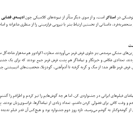
رکوفسکی در
استاکر
است، و از سوی دیگر متأثر از نمونه‌های کلاسیکی چون
ادیسه‌ی فضایی ۲۰۰۱
منحصربه‌فرد، داستانی از نخستین ارتباط بشر با نیرویی فرازمینی را از منظری شاعرانه و اس
ست
یموزین‌های مشکی مرسدس بنز جلوی فرش قرمز می‌آوردند. سفارت اکوادور هم سه‌هزار شاخه‌گل س
ه بودند. تعدادی عکاس و خبرنگار و تماشاگر هم پشت فرش قرمز جمع بودند که برای یک جشنو
ی فرش قرمز ظاهر شد؛ از سگ و گربه گرفته تا آدم‌آهنی، گودزیلا، شخصیت‌های انیمیشنی چی
 تماشای فیلم‌های ایرانی در جشنواره‌ی کن. اما هر چه گوش‌هایم را تیز کردم و اطرافم را گشتم
دم و وقت کافی برای فضولی کردن داشتم. تعداد زیادی از تماشاگرها، فرانسوی‌زبان بودند. پش
ی از گوشه‌وکنار به گوشم می‌رسید. تازه روز دوم جشنواره بود و هیچ‌کس آن قدر فیلم ندیده 