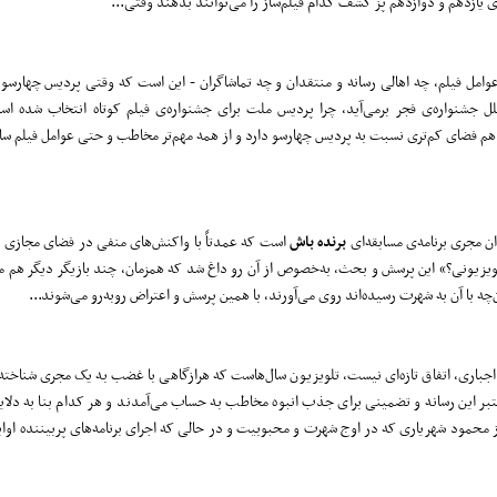
ی یازدهم و دوازدهم پز کشف کدام فیلم‌ساز را می‌توانند بدهند وقتی...
وامل فیلم، چه اهالی رسانه و منتقدان و چه تماشاگران - این است که وقتی پردیس چهارسو،
لل جشنواره‌ی فجر برمی‌آید، چرا پردیس ملت برای جشنواره‌ی فیلم کوتاه انتخاب شده ا
م فضای کم‌تری نسبت به پردیس چهارسو دارد و از همه مهم‌تر مخاطب و حتی عوامل فیلم 
ن مجری برنامه‌ی مسابقه‌ای
برنده باش
است که عمدتاً با واکنش‌های منفی در فضای مجازی رو
لویزیونی؟» این پرسش و بحث، به‌خصوص از آن رو داغ شد که همزمان، چند بازیگر دیگر هم مج
چه با آن به شهرت رسیده‌اند روی می‌آورند، با همین پرسش و اعتراض روبه‌رو می‌شوند...
باری، اتفاق تازه‌ای نیست، تلویزیون سال‌هاست که هرازگاهی با غضب به یک مجری شناخته‌
معتبر این رسانه و تضمینی برای جذب انبوه مخاطب به حساب می‌آمدند و هر کدام بنا به دلای
ز محمود شهریاری که در اوج شهرت و محبوبیت و در حالی که اجرای برنامه‌های پربیننده اوای