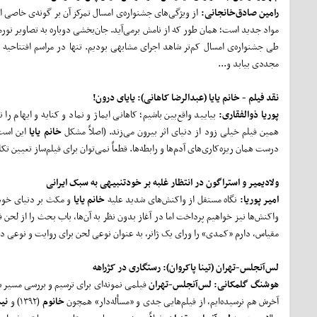
رامین صادق
خانجانی:
از ویژگی‌های جشنواره‌ی امسال تمرکز آن بر گونه‌ی خاصی از
مواد جدید است؛ همان طور که از نامش برمی‌آید. جان‌بخشی دوباره به تصاویر نورمن
طی جشنواره‌ی امسال کم‌تر شاهد اجرای مشابهی بودیم. تنها در مراسم افتتاحیه ب
مجددی بیابد و...
نقد فیلم
- خانم یایا
(عبدالرضا کاهانی): یایای درون!
پوریا ذوالفقاری:
بیایید واقع‌بین باشیم؛ کاهانی ایماژ و نماد و کنایه و ایهام ر
همین فیلم خیلی زود از دنیای اثر بیرون می‌زند. (اصلاً مشکل
خانم یایا
این است 
درست همان ریزه‌کاری‌های آدم‌ها و رابطه‌ها. قطعاً نمی‌توان برای فیلم‌ساز تعیین ت
ولادیمیر و استراگون در انتظار غلبه بر خودتنبیهی به سبک ایرانی
امیر پوریا:
نگاه مستقل از واکنش‌های شدید علیه
خانم یایا
و مکث بر دنیای خود ف
واکنش‌ها نیز خواهیم پرداخت اما در آغاز بدون نظر به آن‌ها، باب بحث را از لحن 
مقیاس، دارم «کمدی» را ورای یک ژانر، به عنوان نوعی لحن برای روایت و نوعی دری
لس
آنجلس-تهران (تینا پاکروان):
رستگاری در کژراهه
هوشنگ گلمکانی:
لس
آنجلس-تهران
فیلمی نمونه‌ای برای ترسیم و بررسی مسیر سی
آخرش هم نرسیده‌ایم، از فیلم‌هایی جدی و «مسأله‌دار» همچون
خانوم
(۱۳۹۲) و
نیم