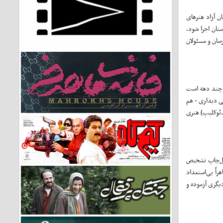
ن آزاد هنرهای
تان اجرا شود،
سان و مسئولان
انیست آمریکایی که چند دهه است
ی دیداری - هم
دئوکلیپ) هنری
ابل‌چاپ تشخیص
اً بی‌استعداد
یگری آزموده و