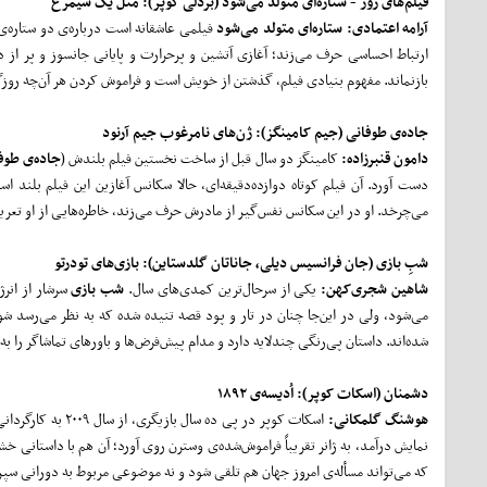
فیلم
های روز -
ستاره
ای متولد می
شود
(بردلی کوپر): مثل یک سیمرغ
آرامه اعتمادی:
ستاره
ای متولد می
شود
فیلمی عاشقانه است درباره‌ی دو ستاره‌ی
ارتباط احساسی حرف می‌زند؛ آغازی آتشین و پرحرارت و پایانی جانسوز و پر از
بازنماند. مفهوم بنیادی فیلم، گذشتن از خویش است و فراموش کردن هر آن‌چه روز
جاده‌ی طوفانی (جیم کامینگز): ژن‌های نامرغوب جیم آرنود
دامون قنبرزاده:
کامینگز دو سال قبل از ساخت نخستین فیلم بلندش (
جاده‌ی
طوف
دست آورد. آن فیلم کوتاه دوازده‌دقیقه‌ای، حالا سکانس آغازین این فیلم بلن
می‌چرخد. او در این سکانس نفس‌گیر از مادرش حرف می‌زند، خاطره‌هایی از او تعریف
شبِ بازی (جان فرانسیس دیلی، جاناتان گلدستاین): بازی‌های تودرتو
شاهین شجری
کهن:
یکی از سرحال‌ترین کمدی‌های سال.
شب بازی
سرشار از انر
می‌شود، ولی در این‌جا چنان در تار و پود قصه تنیده شده که به نظر می‌رسد شو
شده‌اند. داستان پی‌رنگی چندلایه دارد و مدام پیش‌فرض‌ها و باورهای تماشاگر را به
دشمنان
(اسکات کوپر): اُدیسه‌ی
۱۸۹۲
هوشنگ گلمکانی:
اسکات کوپر در پی ده سال بازیگری، از سال ۲۰۰۹ به کارگردانی روی آورده و پس از چند درام معاصر، در چهارمین ساخته‌اش
نمایش درآمد، به ژانر تقریباً فراموش‌شده‌ی وسترن روی آورد؛ آن هم با داستان
که می‌تواند مسأله‌ی امروز جهان هم تلقی شود و نه موضوعی مربوط به دورانی سپر