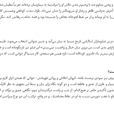
۱۹۲۲) خبر ابتلایش به ذات‌الریه را داد و وقتی معلوم شد با وخیم‌تر شدن حالش او را سراسیمه به بیمارستان برده‌اند تقریباً مطمئ
گرچه تا پیش از این بیماری آخرش به‌راستی ظاهر و رفتار او سن‌وسالش را نشان نمی‌داد، ظرف مدت کوتاهی وضعیتش 
 را به او برساند و از سر غیظ لجوجانه یقه‌‌اش را چسبیده بود و قصد نداشت رهایش کند، مگر
ین فیلم‌سازان ایتالیایی تاریخ سینما به میان می‌آید و چنین عنوانی انتخاب می‌شود، طبیعتاً
واژه‌ی بدی است. من مرزی میان خیال و واقعیت نمی‌بینم.» این فیلم نیز بازیگوشانه است و ف
 کارش بیش‌تر یک فانتزی کودکانه است؛ تازه همین هم نتیجه‌ی کار سینماگر جوانی است که در 
ست؟
رش نیز نمودی برجسته یافته، انزوای اخلاقی و روانی قهرمانش - جوانی که همه‌ی ابزار لازم بر
 بیمار و عاری از عشق و عاطفه است و دو گونه نگاه برای بیان و بسط این مفهوم، به نظر کار
ها بدون تأکیدی خاص بر هیچ‌کدام، از چپ و راست درگذرند) و دوم، نگاهی عمیق و مؤکد بر
جلو یا عقب دوربین نسبت به او در نقاط مختلف)... و در واقع، ترکیب این دو نوع میزانسن 