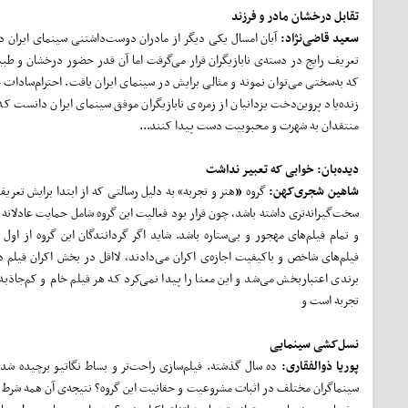
تقابل درخشان مادر و فرزند
سعید قاضی
نژاد:
آبان امسال یکی دیگر از مادران دوست‌داشتنی سینمای ایران د
تعریف رایج در دسته‌ی نابازیگران قرار می‌گرفت اما آن قدر حضور درخشان و طب
که به‌سختی می‌توان نمونه و مثالی برایش در سینمای ایران یافت. احترام‌سادات ح
زنده‌یاد پروین‌دخت یزدانیان از زمره‌ی نابازیگران موفق سینمای ایران دانست که
منتقدان به شهرت و محبوبیت دست پیدا کنند...
دیده
بان: خوابی که تعبیر نداشت
شاهین شجری
کهن:
گروه
«
هنر و تجربه» به دلیل رسالتی که از ابتدا برایش تع
سخت‌گیرانه‌تری داشته باشد، چون قرار بود فعالیت این گروه شامل حمایت عادلانه 
و تمام فیلم‌های مهجور و بی‌ستاره باشد. شاید اگر گردانندگان این گروه از او
فیلم‌های شاخص و باکیفیت اجازه‌ی اکران می‌دادند، لااقل در بخش اکران فیلم داس
برندی اعتباربخش می‌شد و این معنا را پیدا نمی‌کرد که هر فیلم خام و ‌کم‌جاذ
تجربه است و
نسل
کشی سینمایی
پوریا ذوالفقاری:
ده سال گذشته. فیلم‌سازی راحت‌تر و بساط نگاتیو برچیده شد
سینماگران مختلف در اثبات مشروعیت و حقانیت این گروه؟ نتیجه‌ی آن همه شرط گ