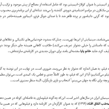
 انیمیشن با عنوان کولاژ-انیمیشن بود که شامل استفاده از مصالح از پیش موجود و ترکیب آن ب
 مک‌لارن در مراسم اختتامیه‌ی دوره‌ی گذشته را می‌شد ‌نشانه‌ای از این برنامه‌ریزی محسوب
ود که گرتی دایناسور بر پرده ظاهر شد تا با صدای جوئل فرنزِر، انیماتور همیشه‌حاضر در ج
ا نمی‌شناسد. سینمایش از این‌ها تهی‌ست. چنان‌که معدود خودنمایی‌های تکنیکی و تقلاهای فرم
که داستانش را خیلی دشوار تعریف می‌کند.) خلاقیت کاهانی همیشه جای دیگر بوده؛ در
کلیف کرد. شاید
خانم یایا
مقدمه‌ای باشد برای دوران جدیدی در کارنامه‌ی سازنده‌اش...
یلم، به همان اندازه که دشوار به نظر می‌رسد، ضروری است. در نهایت در این نوشته به گوش
فیلم می‌گشاییم: آیا از این که فیلم، به طور کاملاً جدی و قطعی یک کمدی است، می‌توان مطم
۱
چه برای نگاه به جهان می‌بینم.
انتخاب و بازی بازیگران، البته منظر معتبری است...
نمای ایران در سال‌های اخیر است. این‌که چه‌گونه فیلم‌سازی به فاصله‌ای کوتاه در همین دهه
ه
شب اتفاق افتاد
(۱۳۹۴) که به عنوان کارگردان در کارنامه دارد و فیلم‌هایی که در همین مای