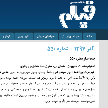
خانه
سینمای ایران
سینمای جهان
تلویزیون
آرشیو
آذر ۱۳۹۷ - شماره ۵۵۰
چشم‌انداز شماره ۵۵۰
احترام
سادات حبیبیان: مامان
اتی، ستون بلند عشق و پایداری
کیومرث پوراحمد:
توی
مرهم
هم با عصا اومدی جلوی دوربین. نه؟ توی
کلاس ه
ولی چه باک! مامان‌اتی! با عصا یا روی ویلچر هم نَفَسش می‌شه (شده بود) ستو
بزرگت و تو باز بودی و نفس می‌کشیدی و ستون استوار خونه و خونواده بودی،
سال‌های جوونی و میانه‌سالی که مثل یک شیرزن همه‌چیز و همه‌کس رو مدیر
مدیریت کردی. شوهری که شاید اون جور که باید و شاید مهربون نبود و شاید اون ج
نمی‌دونست، درست مثل بابای خودم. ولی...