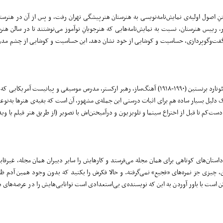
 اصول اولیه‌ی نمایش‌نامه‌نویسی به هنرستان هنرپیشگی تهران رفت، و پس از آن در هنرستا
، رییس هنرستان، نسبت به نمایش‌نامه‌هایی که هنرجویانِ نوآموز می‌نوشتند تا در سالن هنرس
ژه گفت‌وگوپردازی، حساسیت و کوشایی از خود نشان دهد. این حساسیت و کوشایی از چشم مدر
«موسیقی، انتزاعی‌ترین هنرهاست». این جمله‌ای است منتسب به لئونارد برنستین (۱۹۹۰‌-‌۱۹۱۸) آهنگ‌ساز، رهبر ارکستر، مدرس موسیقی و پی
ک دلیل بسیار ساده هم برای اثبات درستی این جمله‌ی مشهور، آن است که بقیه‌ی هنرها به‌نوع
ت‌کم تا قبل از اختراع سینما و تلویزیون و درآمیختن‌اش با تصویر (از طریق هنر فیلم یا وی
استان‌های کوتاهی برای همان مجله می‌‌فرستد و کارهایش را سایر دبیران همان مجله، غیرق
چیزی جز نمره‌های «فجیع» نمی‌گرفته. و حالا فکرش را بکنید که بدون وجود همین آدم ظاهر
است با باور آوردن به این که نویسنده‌ی بی‌‌استعدادی است توانایی‌هایش را در عرصه‌های د