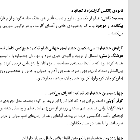
نابودی
(الکس گارلند):
ناکجاآباد
مسعود ثابتی:
فیلم از یک سو یادآور و تحت تأثیر ضرباهنگ خلسه‌گون و آرام تا
بیگانه
‌ها و
موجود
و... که به شیوه‌ی خاص و آشنای گارلند، و در ترکیبی موزون و 
می‌کشد...
گزارش جشنواره: سی‌ویکمین جشنواره‌ی جهانی فیلم توکیو: هیچ‌کس کامل نی
هوشنگ راستی:
امسال از تویوتا و آئودی خبری نبود و مهمانان جشنواره را با ل
هدیه کرده بود که با آن‌ها صحنه‌ی مصاحبه با مهمانان را به‌زیبایی تزیین کرد
بین‌المللی تعداد قابل‌توجهی نبود. همه‌جور آدم و حیوان و جانور و شخصیتی رو
(ماروکو چان کوچولو)، کریون شین چان، بچه‌ها، معلولان و...
چهل
وسومین جشنواره‌ی تورنتو:
اعتراف می‌کنم...
کوثر آوینی:
انتظارم این بود که اطرافم را ایرانی‌ها پر کرده باشند، مثل تجربه‌ی
تماشاگران ایرانی ندیدم. نیم ساعتی زودتر از شروع نمایش فیلم وارد سالن شده بو
لهجه‌ای ناآشنا، انگلیسی حرف می‌زدند. آواهایی هم از زبان‌های اسپانیولی و عرب
تجربیاتش را با بقیه در میان بگذارد...
چهل
ودومین جشنواره‌ی انیمیشن اتاوا:
رقص خیال پس از طوفان