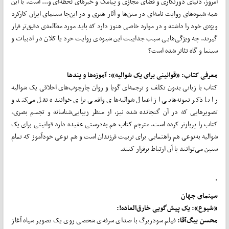
امروز، دنیای دورنگاری و فضای مجازی و پیامک و خبرهای لحظه‌ای و... است. با این
همه شیوه‌های روایت نامه‌ای در متن‌ها و آثار هنری و در این‌جا سینمای ایران کارکرد
ویژه‌ی خود را داشته و در موارد خاصی هنوز دارد که باید مورد مطالعه‌ی دقیق‌تر قرار
گیرند. چه ویژگی‌هایی سبب جذابیت این شیوه‌ی روایت خرد یا کلان در ادبیات و
سینما و گاه تئاتر شده است؟
معرفی کتاب: «قوانینی برای یک شوالیه»: آموزه‌ها و پندها
کتاب با زبانی بدون تکلف و ترجمه‌ای گویا و روان چارچوب‌های اخلاقی یک شوالیه
را با ذکر نمونه‌هایی از اعمال شوالیه‌های واقعی برای خواننده نقل می‌کند و
تصویرهایی که در آن گنجانده شده نیز، از منظر زیبایی‌شناسانه و تجسم بصری،
کتاب را پربارتر کرده است. مترجم کتاب هم به‌درستی عقیده دارد قوانینی برای یک
شوالیه به‌نوعی هم راهنمایی برای تربیت فرزندان است و هم نوعی خودآموز که تمام
سنین می‌توانند با آن ارتباط برقرار کنند.
.
سینمای جهان
«شیوع»: یک پیش‌گویی خارق‌العاده!:
محسن بیگ‌آقا:
فیلم سودربرگ با صدای سرفه‌ی شخصی روی یک تصویر سیاه آغاز