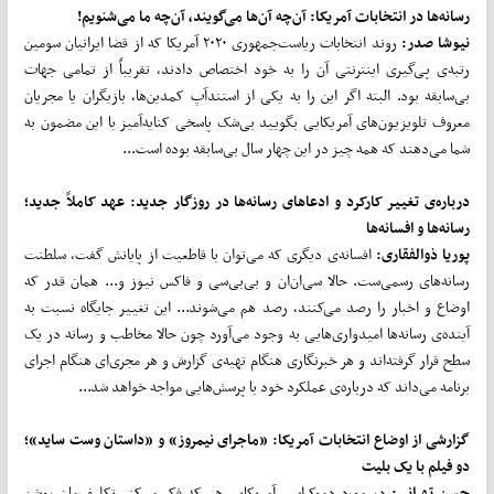
رسانه‌ها در انتخابات آمریکا: آن‌چه آن‌ها می‌گویند، آن‌چه ما می‌شنویم!
نیوشا صدر:
روند انتخابات ریاست‌جمهوری ۲۰۲۰ آمریکا که از قضا ایرانیان سومین
رتبه‌ی پی‌گیری اینترنتی آن را به خود اختصاص دادند، تقریباً از تمامی جهات
بی‌سابقه بود. البته اگر این را به یکی از استندآپ کمدین‌ها، بازیگران یا مجریان
معروف تلویزیون‌های آمریکایی بگویید بی‌شک پاسخی کنایه‌آمیز با این مضمون به
شما می‌دهند که همه چیز در این چهار سال بی‌سابقه بوده است...
درباره‌ی تغییر کارکرد و ادعاهای رسانه‌ها در روزگار جدید: عهد کاملاً جدید؛
رسانه‌ها و افسانه‌ها
پوریا ذوالفقاری:
افسانه‌ی دیگری که می‌توان با قاطعیت از پایانش گفت، سلطنت
رسانه‌های رسمی‌ست. حالا سی‌ان‌ان و بی‌بی‌سی و فاکس نیوز و... همان قدر که
اوضاع و اخبار را رصد می‌کنند، رصد هم می‌شوند... این تغییر جایگاه نسبت به
آینده‌ی رسانه‌ها امیدواری‌هایی به وجود می‌آورد چون حالا مخاطب و رسانه در یک
سطح قرار گرفته‌اند و هر خبرنگاری هنگام تهیه‌ی گزارش و هر مجری‌ای هنگام اجرای
برنامه می‌داند که درباره‌ی عملکرد خود با پرسش‌هایی مواجه خواهد شد...
گزارشی از اوضاع انتخابات آمریکا: «ماجرای نیمروز» و «داستان وست ساید»؛
دو فیلم با یک بلیت
حسن تهرانی:
در مورد دموکراسی آمریکایی هم که فکر می‌کنم تکلیف‌مان روشن