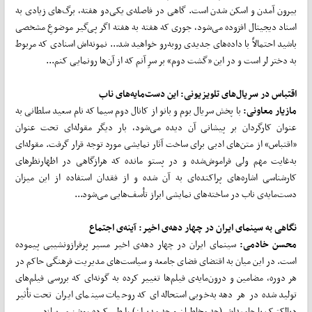
بیرون آمدن و اسکن شدن است. گاهی در فاصله‌ی یکی‌دو هفته، برگ‌های زیادی به
اسناد دیجیتال افزوده می‌شود، جوری که هفته به هفته اگر پی‌گیر موضوعِ مشخصی
باشید احتمالاً با داده‌های جدیدی روبه‌رو خواهید شد... نمونه‌اش اسنادی که مربوط
به دختر لر است و در این «گشت دوم» بر سرِ آنم که از آن‌ها رونمایی کنم...
اقتباس در سریال‌های تلویزیونی: این دست‌مایه‌های ناب
مازیار معاونی:
با پخش سریال بوم و بانو از کانال دوم سیما که نام سعید سلطانی به
عنوان کارگردان بر پیشانی آن دیده می‌شود، بار دیگر مقوله‌ای تحت عنوان
«اقتباس» از متن‌های ادبی برای ساخت آثار نمایشی مورد توجه قرار گرفت. مقوله‌ای
به‌غایت مهم ولی فراموش‌شده و در پستو مانده که هرازگاهی در اظهارنظرهای
کارشناسی اشاره‌های پراکنده‌ای به آن شده و از فقدان استفاده از این میزان
دست‌مایه‌ی ناب در ساخته‌های نمایشی ابراز تأسف‌هایی می‌شود...
نگاهی به سینمای ایران در چهار دهه‌ی اخیر: آینه‌ی اجتماع
محسن خادمی:
سینمای ایران در چهار دهه‌ی اخیر مسیر پرفرازونشیبی پیموده
است. در این میان به اقتضای فضای جامعه و سیاست‌های مدیریت فرهنگی حاکم در
هر دوره، مضامین و درون‌مایه‌ی فیلم‌ها تغییر کرده به گونه‌ای که بررسی فیلم‌های
تولیدشده در هر دهه به‌خوبی استحاله‌ای که روحیات سینمای ایران تحت تأثیر
دیالکتیک با جامعه‌اش (چه مخاطبان و چه مدیران) را طی کرده روشن می‌سازد...