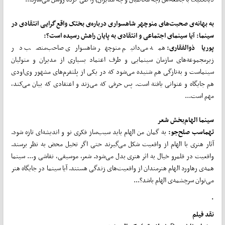
به بهانه‌ی صحبت‌های منوچهر شاهسواری درباره‌ی بختک واقع‌گرایی انتقادی در
سینما: آیا سینمای اجتماعی و انتقادی به پایان راهش رسیده است؟:
پوریا ذوالفقاری:
همه می‌دانیم منوچهر شاهسواری صاحب‌منصب در
زیرمجموعه‌های سازمان سینمایی و طرف اعتماد بسیاری از مدیران و متولیان
سینماست و به‌تازگی هم شنیده می‌شود که در یکی از پلتفرم‌های مشهور وی‌اودی
هم جایگاه و عنوانی یافته است. پس حرفی که می‌زند و اعتقادی که بیان می‌کند،
مهم است...
سینما الهام‌بخش شعر
تهماسب صلح‌جو:
به گمان من الهام باید سبب‌ساز فکری نو و اندیشه‌ای تازه شود.
آثار هنری با الهام از واقعیت شکل می‌گیرند حتی اگر تخیل محض به نظر برسند.
واقعیت در قلمرو خیال به اثر هنری بدل می‌شود. شعر، موسیقی، نقاشی و... سینما
همه‌ی رهاورد الهام هنرمندان از واقعیت‌های زندگی هستند. آیا سینما در جایگاه هنر
می‌توان سرچشمه‌ی الهام باشد؟...
.
نقد فیلم