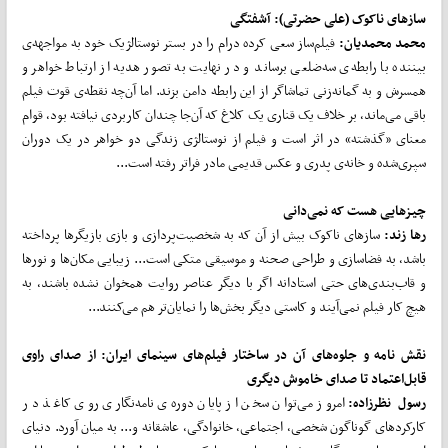
سازهای ناکوک (علی حضرتی): آشفتگی
محمد محمدیان:
فیلم‌ساز سعی کرده درام را در بستر نوستالژیک خود به مواجهه‌ی
بیننده با رابطه‌ی سه‌ضلعی برساند و در نهایت به تصور هدیه از ارتباط خواهر و
همسرش و به گمانه‌زنی تماشاگر از این رابطه دامن بزند. اما آن‌چه نقطه‌ی قوت فیلم
باقی می‌ماند، بر خلاف یک قناری یک کلاغ که آن‌جا چندان کاربردی نیافته بود، قوام
معنای «گذشته» در اثر است و فیلم از نوستالژی زندگی دو خواهر در یک دوران
سپری‌شده و خانه‌ی پدری و عکس قدیمی مادر فراتر رفته است...
چیزهایی هست که نمی‌دانی
رها زند:
سازهای ناکوک بیش از آن که به شخصیت‌پردازی و بازی بازیگرها پرداخته
باشد، به فضاسازی و طراحی صحنه و موسیقی متکی است... زیبایی مکان‌ها و نورها
و قاب‌بندی‌های حتی استادانه اگر با دیگر عناصر روایت همخوان نشده باشند، به
هیچ کار فیلم نمی‌آیند و کاستی دیگر بخش‌ها را نمایان‌تر هم می‌کنند...
نقش نامه و جلوه‌های آن در ساختار فیلم‌های سینمای ایران: از صدای راوی
قابل‌اعتماد تا صدای خاموش دیگری
رسول نظرزاده:
امروز می‌توان سخن از پایان دوره‌ی نامه‌نگاری روی کاغذ در
کارکردهای گوناگون شخصی، اجتماعی، خانوادگی، عاشقانه و... به میان آورد. دنیای