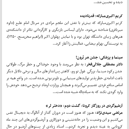
دیده و تحسین شد...
کریم اکبری‌مبارکه: قدرنادیده
کریم اکبری‌مبارکه که بیش‌تر با نقش ابن ملجم مرادی در سریال امام علیع (داود
میرباقری) شناخته می‌شود، دارای لیسانس بازیگری و کارگردانی تئاتر از دانشکده‌ی
هنرهای زیبای دانشگاه تهران بود و با نمایش پهلوان اکبر (ابراهیم سخن‌سنج، ۱۳۵۰)،
به نویسندگی بهرام بیضایی، فعالیتش را آغاز کرد...
سینما و پزشکی: جشن سَر بُرون!
دکتر مصطفی جلالی‌فخر:
به نظر می‌رسد با وجود خوفناکی و خطر مرگ، طولانی
شدن رکود سینما، بزرگی غول تورم، کاهش پس‌اندازهای مالی و برخی دلایل دیگر
باعث ادامه‌ی خطرپذیر تولیدهای سینمایی و تلویزیونی شده است. در واقع همه بر
اساس منافع فردی تصمیم می‌گیرند و همچنان وزارت ارشاد ترجیح می‌دهد خودش را
وارد گودی نکند که به سیاه‌چاله شبیه شده است...
آرشیوگردی در روزگار کرونا: گشت دوم: «دختر لر»
مرتضی سیدی‌نژاد:
هنوز که هنوز است در دوران گذار از آنالوگ به دیجیتال نفس
می‌کشیم و این وضعیت را در خانه‌نشینی و دورکاری و آرشیوگردی‌های این چند ماه
کرونایی به عینه دیدم و تجربه کردم... اسناد زیادی از پستوهای آرشیو در حال