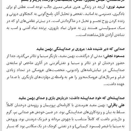
سعید نوری:
آن‌چه در زندگی هنری عباس معیری جالب توجه است عطش او برای
یادگیری، دسترسی به اساتید، تفحص و تحلیل آثار، پاسخ‌گویی به کنجکاوی درونی و
زنده کردن روح تجسم و تخیل در شاگردانش است. در بیش‌تر نقاشی‌های او که در
سبک سمبولیستی هستند زن به عنوان نماد باروری، پرنده نماد آشتی و اسب به
نشانه‌ی آزادی قابل‌مشاهده است...
صدایی که دیر شنیده شد: مروری بر صداپیشگی بهمن مفید
مسعود نجفی:
مدتی از درگذشت بهمن مفید، بازیگر سینما و تئاتر می‌گذرد. جدا از
حضور درخشان او در تئاتر و سینما و نقش‌آفرینی در آثاری شاخص او سابقه‌ی
صداپیشگی در نمایش‌نامه‌های رادیویی، شخصیت‌های عروسکی در تعداد زیادی
فیلم و سریال‌های عروسک‌محور را هم به واسطه‌ی مهارت‌های بازیگری با صدا بر
عهده داشت...
صداپیشه‌ای که خود صداپیشه داشت: درباره‌ی بازی و صدای بهمن مفید
علی باقرلی:
بهمن مفید هنرمندی با کارنامه‌ای پروپیمان و رزومه‌ی درخشان کاملاً
مسلط به بیان و ریزه‌کاری‌های صداپیشگی بود. در ضمن خودش هم صدایی بم، گرم
و دل‌پذیر داشت که کاملاً متناسب با چهره‌ی مردانه و فیزیک درشتش بود. ورودش
به سینما با قیصر (مسعود کیمیایی) و در نقشی کوچک در یک سکانس بود که بسیار