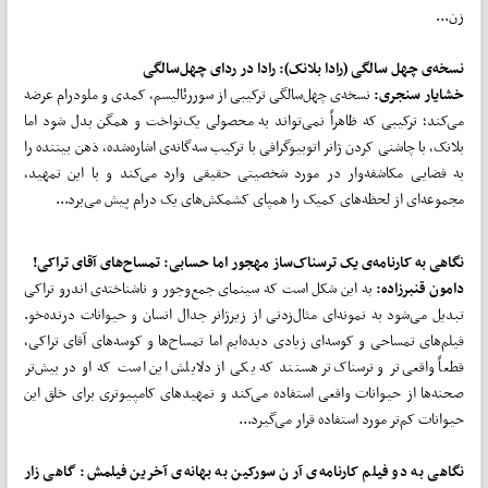
زن...
نسخه‌ی چهل سالگی (رادا بلانک): رادا در ردای چهل‌سالگی
خشایار سنجری:
نسخه‌ی چهل‌سالگی ترکیبی از سوررئالیسم، کمدی و ملودرام عرضه
می‌کند؛ ترکیبی که ظاهراً نمی‌تواند به محصولی یک‌نواخت و همگن بدل شود اما
بلانک، با چاشنی کردن ژانر اتوبیوگرافی با ترکیب سه‌گانه‌ی اشاره‌شده، ذهن بیننده را
به فضایی مکاشفه‌وار در مورد شخصیتی حقیقی وارد می‌کند و با این تمهید،
مجموعه‌ای از لحظه‌های کمیک را همپای کشمکش‌های یک درام پیش می‌برد...
نگاهی به کارنامه‌ی یک ترسناک‌ساز مهجور اما حسابی: تمساح‌های آقای تراکی!
دامون قنبرزاده:
به این شکل است که سینمای جمع‌وجور و ناشناخته‌ی اندرو تراکی
تبدیل می‌شود به نمونه‌ای مثال‌زدنی از زیرژانر جدال انسان و حیوانات درنده‌خو.
فیلم‌های تمساحی و کوسه‌ای زیادی دیده‌ایم اما تمساح‌ها و کوسه‌های آقای تراکی،
قطعاً واقعی‌تر و ترسناک‌تر هستند که یکی از دلایلش این است که او در بیش‌تر
صحنه‌ها از حیوانات واقعی استفاده می‌کند و تمهیدهای کامپیوتری برای خلق این
حیوانات کم‌تر مورد استفاده قرار می‌گیرد...
نگاهی به دو فیلم کارنامه‌ی آرن سورکین به بهانه‌ی آخرین فیلمش: گاهی زار