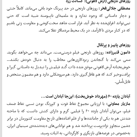
روزهای نارنجی (آرش لاهوتی): کسالت زرد
مصطفی جلالی‌فخر:
روزهای نارنجی در حد پیرنگ خود باقی می‌ماند. کاملاً خنثی
و دچار داستانی که وجود ندارد و به ملغمه‌ای ناپیوسته شبیه است که حتی
نمی‌تواند اغراق‌شده به نظر آید. قرار است شاهد سخت‌کوشی و مقاومت زنی باشیم
که در کنار مردی ناکارآمد، در یک محیط مردسالار تقلا می‌کند.
روزهای پاییز و پرتقال
دامون قنبرزاده:
روزهای نارنجی فیلم درستی‌ست. می‌داند چه می‌خواهد بگوید.
سعی می‌کند با گنجاندن ریزه‌کاری‌هایی مخاطب را به دنبال خودش بکشد...
خوش‌بختانه آرش لاهوتی موفق شده ذات کُند فیلمش را تبدیل به داستانی گیرا و
پرافت‌وخیز کند که هم غافل‌گیری دارد، هم سروشکلی دارد و هم مضمون مشخص و
قابل‌تأملی.
آبادان یازده ۶۰ (مهرداد خوش‌بخت): این‌جا آبادان است...
مازیار معاونی:
با ارزیابی مجموع نقاط قوت و کم‌رنگ بودن نسبی نقاط ضعف
فیلم، می‌توان آبادان یازده ۶۰ را فیلمی گرم و دارای کشش دانست که با ساخته
شدنش هم به یکی از جامانده‌ها و از قلم افتاده‌های تاریخ مقاومت کشورمان در برابر
دشمن متجاوز نژادپرست پرداخته شد و هم توانایی‌های دیده‌نشده‌ی سینمای ایران،
به‌خصوص در عرصه‌های بازیگری و کارگردانی، به اثبات رسید.