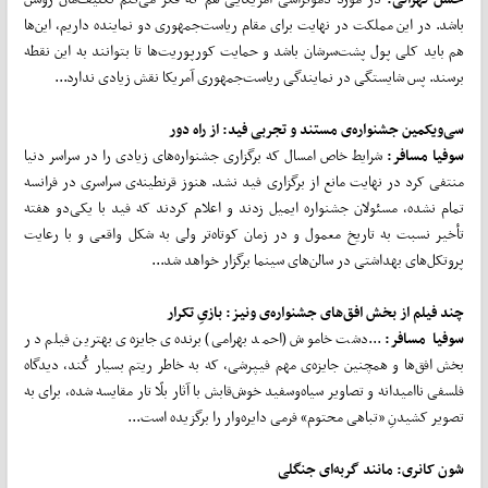
باشد. در این مملکت در نهایت برای مقام ریاست‌جمهوری دو نماینده داریم، این‌ها
هم باید کلی پول پشت‌سرشان باشد و حمایت کورپوریت‌ها تا بتوانند به این نقطه
برسند. پس شایستگی در نمایندگی ریاست‌جمهوری آمریکا نقش زیادی ندارد...
سی‌ویکمین جشنواره‌ی مستند و تجربی فید: از راه دور
سوفیا مسافر:
شرایط خاص امسال که برگزاری جشنواره‌های زیادی را در سراسر دنیا
منتفی کرد در نهایت مانع از برگزاری فید نشد. هنوز قرنطینه‌ی سراسری در فرانسه
تمام نشده، مسئولان جشنواره ایمیل زدند و اعلام کردند که فید با یکی‌دو هفته
تأخیر نسبت به تاریخ معمول و در زمان کوتاه‌تر ولی به شکل واقعی و با رعایت
پروتکل‌های بهداشتی در سالن‌های سینما برگزار خواهد شد...
چند فیلم از بخش افق‌های جشنواره‌ی ونیز: بازیِ تکرار
سوفیا مسافر:
...دشت خاموش (احمد بهرامی) برنده‌ی جایزه‌ی بهترین فیلم در
بخش افق‌ها و همچنین جایزه‌ی مهم فیپرشی، که به خاطر ریتم بسیار کُند، دیدگاه
فلسفی ناامیدانه و تصاویر سیاه‌وسفید خوش‌قابش با آثار بلّا تار مقایسه شده، برای به
تصویر کشیدنِ «تباهی محتوم» فرمی دایره‌وار را برگزیده است...
شون کانری: مانند گربه‌ای جنگلی