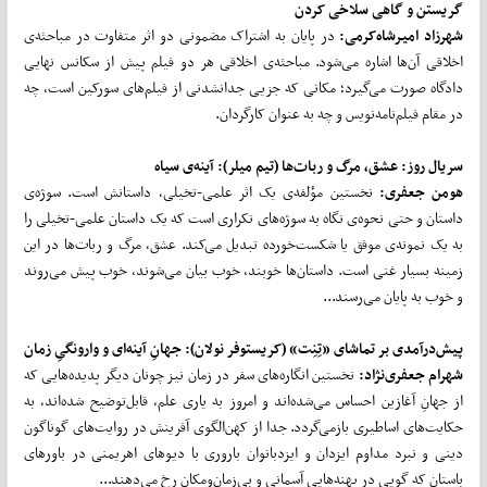
گریستن و گاهی سلاخی کردن
شهرزاد امیرشاه‌کرمی:
در پایان به اشتراک مضمونی دو اثر متفاوت در مباحثه‌ی
اخلاقی آن‌ها اشاره می‌شود. مباحثه‌ی اخلاقی هر دو فیلم پیش از سکانس نهایی
دادگاه صورت می‌گیرد؛ مکانی که جزیی جدانشدنی از فیلم‌های سورکین است، چه
در مقام فیلم‌نامه‌نویس و چه به عنوان کارگردان.
سریال روز: عشق، مرگ و ربات‌ها (تیم میلر): آینه‌ی سیاه
هومن جعفری:
نخستین مؤلفه‌ی یک اثر علمی-تخیلی، داستانش است. سوژه‌ی
داستان و حتی نحوه‌ی نگاه به سوژه‌های تکراری است که یک داستان علمی-تخیلی را
به یک نمونه‌ی موفق یا شکست‌خورده تبدیل می‌کند. عشق، مرگ و ربات‌ها در این
زمینه بسیار غنی است. داستان‌ها خوبند، خوب بیان می‌شوند، خوب پیش می‌روند
و خوب به پایان می‌رسند...
پیش‌درآمدی بر تماشای «تِنِت» (کریستوفر نولان): جهان‌ِ آینه‌ای و وارونگیِ زمان
شهرام جعفری‌نژاد:
نخستین انگاره‌های سفر در زمان نیز چونان دیگر پدیده‌هایی که
از جهانِ آغازین احساس می‌شده‌اند و امروز به یاری علم، قابل‌توضیح شده‌اند، به
حکایت‌های اساطیری بازمی‌گردد. جدا از کهن‌الگوی آفرینش در روایت‌های گوناگون
دینی و نبرد مداوم ایزدان و ایزدبانوان باروری با دیوهای اهریمنی در باورهای
باستان که گویی در پهنه‌هایی آسمانی و بی‌زمان‌ومکان رخ می‌دهند...