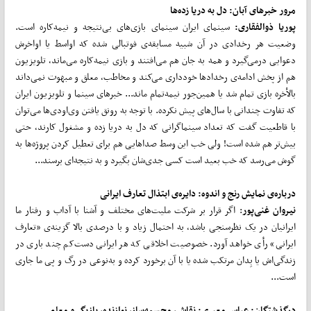
مرور خبرهای آبان: دل به دریا زده‌ها
پوریا ذوالفقاری:
سینمای ایران سینمای بازی‌های بی‌نتیجه و نیمه‌کاره است.
وضعیت هر رخدادی در آن شبیه مسابقه‌ی فوتبالی شده که اواسط یا اواخرش
دعوایی درمی‌گیرد و همه به جان هم می‌افتند و بازی نیمه‌کاره می‌ماند، تلویزیون
هم از پخش ادامه‌ی رخدادها خودداری می‌کند و مخاطب، معلق و مبهوت نمی‌داند
بالأخره بازی تمام شد یا همین‌جور نیمه‌تمام ماند... خبرهای سینما و تلویزیون ایران
که تفاوت چندانی با سال‌های پیش نکرده. با توجه به رونق یافتن وی‌اودی‌ها می‌توان
با قاطعیت گفت که تعداد سینماگرانی که دل به دریا زده و مشغول کارند، حتی
بیش‌تر هم شده است! ولی خب این وسط صداهایی هم برای تعطیل کردن پروژه‌ها به
گوش می‌رسد که خب بعید است کسی جدی‌شان بگیرد و به نتیجه‌ای برسند...
درباره‌ی نمایش رنج و اندوه: دایره‌ی ابتذال تعارف ایرانی
نیروان غنی‌پور
: اگر قرار بر شرکت ملیت‌های مختلف و آشنا با آداب و رفتار ما
ایرانیان در یک نظرسنجی باشد، به احتمال زیاد و با درصدی بالا گزینه‌ی «تعارف
ایرانی» رأی خواهد آورد. خصوصیت اخلاقی که هر ایرانی دست‌کم چند باری در
زندگی‌اش یا بِدان مرتکب شده یا با آن برخورد کرده و به‌نوعی در رگ و پی ما جاری
است...
درگذشتگان: عباس معیری: نقاش، مجسمه‌ساز، نوازنده، بازیگر و معلم