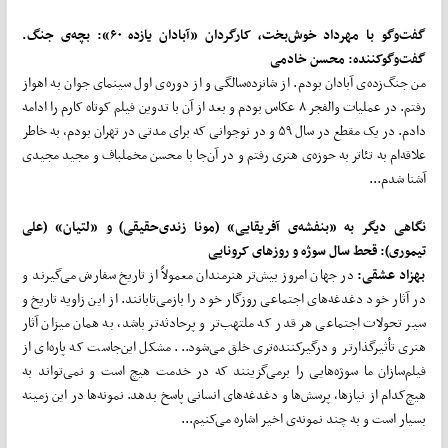
گفت‌وگو با مهرداد خوش‌بخت، کارگردان «آبادان یازده ۶۰»: بچه‌ی جنگ.
گفت‌وگوکننده: محسن خادمی
من جنگ‌زده‌ی آبادان بودم. از شانزده‌سالگی و از دوره‌ی اول سینمای جوان به اهواز
رفتم. در عملیات والفجر ۸ عکاس بودم و بعد از آن با تدوین فیلم کوتاه کارم را ادامه
دادم. در یک مقطع در سال ۵۹ و در نوجوانی که برای مدتی در تهران بودم، به خاطر
علاقه‌ام به تئاتر به حوزه‌ی هنری رفتم و در آن‌جا با محسن مخملباف و مجید مجیدی
آشنا شدم...
نگاهی دیگر به «بنفشه‌ی آفریقایی» (مونا زندی‌حقیقی) و «لتیان» (علی
تیموری): قحط سال سوژه و روزهای کرونایی
بهزاد عشقی:
در جهان امروز بیش‌تر هنرمندان معمولاً از تاریخ سفارش می‌گیرند و
در آثار خود دغدغه‌های اجتماعی روزگار خود را بازمی‌تابانند. از این زاویه تاریخ و
سیر تحولات اجتماعی هر قدر که ملتهب‌تر و پرحادثه‌تر باشد، به همان میزان آثار
هنری تأثیرگذارتر و درگیرکننده‌تری خلق می‌شود... مشکل این‌جاست که پاره‌ای از
فیلم‌سازان ما سوژه‌هایی را برمی‌گزینند که در خدمت هیچ است و نمی‌تواند به
هیچ‌کدام از نیازها، پرسش‌ها و دغدغه‌های انسانی پاسخ بدهد. نمونه‌ها در این زمینه
بسیار است و به چند نمونه‌ی اخیر اشاره می‌کنیم...