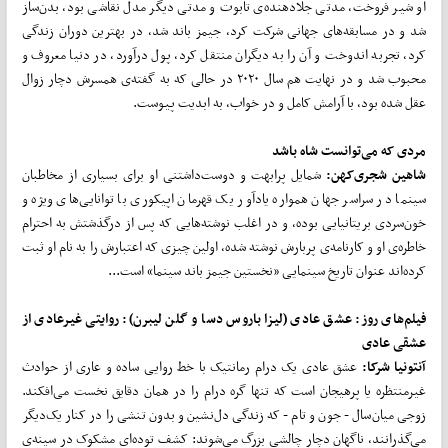
او شیر فروخت، مدتی جلادهنده‌ی تابوت و مدتی دیگر مدل نقاشی بود، بدن‌ساز
شد و در مسابقه‌های جهانی شرکت کرد، جیمز باند شد، در بهترین دوران زندگی
کرد، تجربه اندوخت و آن را به دیگران منتقل کرد، پول درآورد، در دنیا معروف و
محبوب شد و در نهایت هم سال ۲۰۲۰ در حالی که به گفته‌ی همسرش دچار زوال
عقل شده بود، با آرامش کامل و در خواب، به ابدیت پیوست.
مردی که می‌توانست شاه باشد
شاهین شجری‌کهن:
شمایل پرابهت و دوست‌داشتنی او برای بسیاری از مخاطبان
سینما در سراسر جهان همواره یادآور یک قهرمان اپیکوری با توانایی‌های ویژه و
خون‌سردی بریتانیایی بوده، و در اغلب نوشته‌هایی که پس از درگذشتش به احترام
خاطره‌ی او و کارنامه‌ی پربارش نوشته شده، اولین چیزی که اعتبارش را به نام او ثبت
کرده‌اند عنوان تاریخ سینمایی «نخستین جیمز باند سینما» است...
فیلم‌های روز: عشق عادی (لیزا باروس دسا و گلن لیبرن): روایتی غیرعادی از
عشقی عادی
آنتونیا شرکا:
عشق عادی یک درام رمانتیک با خط روایی ساده و عاری از حوادث
غیرمنتظره یا پرهیجان است که تنها گره درام را در همان دقایق نخست می‌افکند.
زوجی میان‌سال - جون و تام - که زندگی دل‌نشین و بدون تنشی را در کنار یک‌دیگر
می‌گذرانند، ناگهان دچار چالشی بزرگ می‌شوند: کشف توده‌ای مشکوک در سینه‌ی