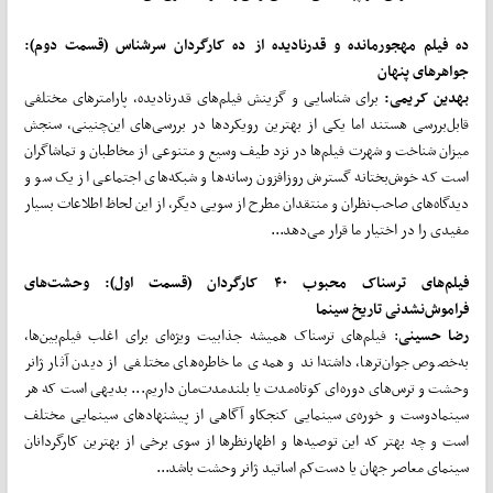
ده فیلم مهجورمانده و قدرنادیده از ده کارگردان سرشناس (قسمت دوم):
جواهرهای پنهان
بهدین کریمی:
برای شناسایی و گزینش فیلم‌های قدرنادیده، پارامترهای مختلفی
قابل‌بررسی هستند اما یکی از بهترین رویکردها در بررسی‌های این‌چنینی، سنجش
میزان شناخت و شهرت فیلم‌ها در نزد طیف وسیع و متنوعی از مخاطبان و تماشاگران
است که خوش‌بختانه گسترش روزافزون رسانه‌ها و شبکه‌های اجتماعی از یک سو و
دیدگاه‌های صاحب‌نظران و منتقدان مطرح از سویی دیگر، از این لحاظ اطلاعات بسیار
مفیدی را در اختیار ما قرار می‌دهد...
فیلم‌های ترسناک محبوب ۴۰ کارگردان (قسمت اول): وحشت‌های
فراموش‌نشدنی تاریخ سینما
رضا حسینی
: فیلم‌های ترسناک همیشه جذابیت ویژه‌ای برای اغلب فیلم‌بین‌ها،
به‌خصوص جوان‌ترها، داشته‌اند و همه‌ی ما خاطره‌های مختلفی از دیدن آثار ژانر
وحشت و ترس‌های دوره‌ای کوتاه‌مدت یا بلندمدت‌مان داریم... بدیهی است که هر
سینمادوست و خوره‌ی سینمایی کنجکاو آگاهی از پیشنهادهای سینمایی مختلف
است و چه بهتر که این توصیه‌ها و اظهارنظرها از سوی برخی از بهترین کارگردانان
سینمای معاصر جهان یا دست‌کم اساتید ژانر وحشت باشد...