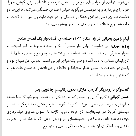
می‌شود: نمادی از مواجهه‌ای در برابر دنیایی تاریک و ناشناس. زنی گوشی همراه
خود را برمی‌دارد و به دوستش می‌گوید خیلی احساس خستگی می‌کند. تا این‌جا دو
علامت بیماری یعنی سرفه‌ی خشک و خستگی را در خود دارد. زن پس از بازگشت به
خانه به‌تدریج با علامت سوم یعنی تب نیز روبه‌رو می‌شود...
فیلم رامین بحرانی در راه اسکار ۲۰۲۱: حماسه‌ی افسانه‌وار یک قصه‌ی هندی
پرویز نوری:
این فیلم‌ساز ایرانی‌تبار مقیم آمریکا را منتقد معروف، راجر ایبرت، به
عنوان «کارگردان جدید دهه» نامیده است. او ۴۵ سال دارد و در وینستن-سیلم ایالت
کارولینای شمالی به دنیا آمده و پسر یک مهاجر ایرانی است. پدرش اهل شیراز بود و
رامین در حقیقت در میان اشعار سحرانگیز حافظ پرورش یافته و به همین علت هم به
کار هنر پیوند خورده است...
گفت‌وگو با رودریگو گارسیا مارکز: بدون رئالیسم جادویی پدر
حسن تهرانی:
کم‌تر آدمی را دیدم که به افتادگی و متانت رودریگو گارسیا باشد؛
فیلم‌سازی سرشناس باشی، فرزند گابریل گارسیا مارکز باشی، با بازیگران نام‌دار
سینمای آمریکا در فیلم‌هایت کار کرده باشی، کارَت به عنوان مدیری فیلم‌برداری
حرف نداشته باشد، پایه‌گذار مجموعه‌های تلویزیونی باشی که ماندگارند و محبوب
ناقدان و تماشاگران، آن وقت این همه خاکی باشی و متواضع...