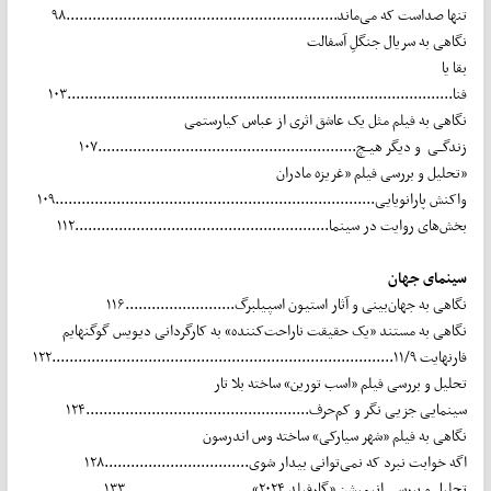
تنها صداست که می‌ماند..............................................................۹۸
نگاهی به سریال جنگلِ آسفالت
بقا یا
فنا........................................................................................۱۰۳
نگاهی به فیلم مثل یک عاشق اثری از عباس کیارستمی
زندگــی و دیگر هیــچ...........................................................۱۰۷
تحلیل و بررسی فیلم «غریزه مادران»
واکنش پارانویایی.........................................................................۱۰۹
بخش‌های روایت در سینما..........................................................۱۱۲
سینمای جهان
نگاهی به جهان‌بینی و آثار استیون اسپیلبرگ.........................۱۱۶
نگاهی به مستند «یک حقیقت ناراحت‌کننده» به کارگردانی دیویس گوگنهایم
فارنهایت ۱۱/۹..............................................................................۱۲۲
تحلیل و بررسی فیلم «اسب تورین» ساخته بلا تار
سینمایی جزیی‌ نگر و کم‌حرف...................................................۱۲۴
نگاهی به فیلم «شهر سیارکی» ساخته وس اندرسون
اگه خوابت نبرد که نمی‌توانی بیدار شوی.................................۱۲۸
تحلیل و بررسی انیمیشن «گارفیلد ۲۰۲۴».............................۱۳۳