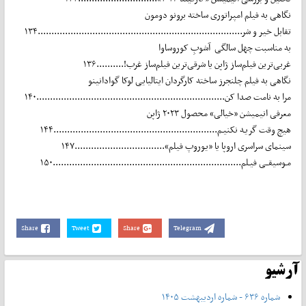
نگاهی به فیلم امپراتوری ساخته برونو دومون
تقابل خیر و شر...........................................................................۱۳۴
به مناسبت چهل سالگی آشوبِ کوروساوا
غربی‌ترین فیلم‌ساز ژاپن یا شرقی‌ترین فیلم‌ساز غرب!..........۱۳۶
نگاهی به فیلم چلنجرز ساخته کارگردان ایتالیایی لوکا گوادانینو
مرا به نامت صدا کن.....................................................................۱۴۰
معرفی انیمیشن «خیالی» محصول ۲۰۲۳ ژاپن
هیچ وقت گریـه نکنیـم............................................................۱۴۴
سینمای سراسری اروپا یا «یوروپ فیلم».................................۱۴۷
مـوسیقــی فیـلم.....................................................................۱۵۰
Share
Tweet
Share
Telegram
آرشیو
شماره ۶۳۶ - شماره اردیبهشت ۱۴۰۵