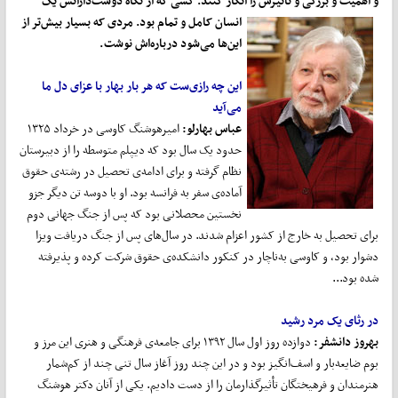
و اهمیت و بزرگی و تأثیرش را انکار کنند. کسی که از نگاه دوست
دارانش یک
انسان کامل و تمام
بود. مردی که بسیار بیش
تر از
این
ها می
شود درباره
اش نوشت.
این چه رازی
ست که هر بار بهار با عزای دل ما
می
آید
عباس بهارلو:
امیرهوشنگ‌ کاوسی‌ در خرداد ۱۳۲۵
حدود یک‌ سال‌ بود که‌ دیپلم‌ متوسطه‌ را از دبیرستان‌
نظام‌ گرفته‌ و برای‌ ادامه‌ی‌ تحصیل‌ در رشته‌ی‌ حقوق‌
آماده‌ی‌ سفر به‌ فرانسه‌ بود. او با‌ دوسه‌ تن ‌دیگر جزو
نخستین‌ محصلانی‌ بود که‌ پس‌ از جنگ ‌جهانی‌ دوم‌
برای‌ تحصیل‌ به‌ خارج‌ از کشور اعزام ‌شدند. در سال‌های پس از جنگ دریافت ویزا
دشوار بود، و کاوسی به‌ناچار در کنکور دانشکده‌ی حقوق شرکت کرده و پذیرفته
شده بود...
در رثای یک مرد رشید
بهروز دانشفر:
دوازده روز اول سال ۱۳۹۲ برای جامعه‌ی فرهنگی و هنری این مرز و
بوم ضایعه‌بار و اسف‌انگیز بود و در این چند روز آغاز سال تنی چند از کم‌شمار
هنرمندان و فرهیختگان تأثیرگذارمان را از دست دادیم. یکی از آنان دکتر هوشنگ