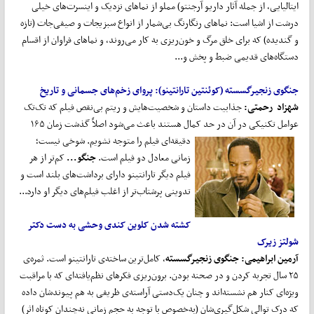
ایتالیایی، از جمله آثار داریو آرجنتو) مملو از نماهای نزدیک و اینسرت‌های خیلی
درشت از اشیا است: نماهای رنگارنگ بی‌شمار از انواع سبزیجات و صیفی‌جات (تازه
و گندیده) که برای خلق مرگ و خون‌ریزی به کار می‌روند، و نماهای فراوان از اقسام
دستگاه‌های قدیمی ضبط و پخش و...
جنگوی زنجیرگسسته (
کوئنتین تارانتینو):
پروای زخم
های جسمانی و تاریخ
شهزاد رحمتی:
جذابیت داستان و شخصیت‌هایش و ریتم بی‌نقص فیلم که تک‌تک
عوامل تکنیکی در آن در حد کمال هستند باعث می‌شود اصلاً‌ گذشت زمان ۱۶۵
دقیقه‌ای فیلم را متوجه نشویم.
شوخی نیست؛
زمانی معادل دو فیلم است.
جنگو...
کم‌تر از هر
فیلم دیگر تارانتینو دارای برداشت‌های بلند است و
تدوینی پرشتاب‌تر از اغلب فیلم‌های دیگر او دارد...
کشته شدن کلوین کندی وحشی به دست دکتر
شولتز زیرک
آرمین ابراهیمی: جنگوی زنجیرگسسته
، کامل‌ترین ساخته‌ی تارانتینو است. ثمره‌ی
۲۵ سال تجربه‌ کردن و در صحنه بودن. برون‌ریزی فکرهای نظم‌یافته‌ای که با مراقبت
ویژه‌ای کنار هم نشسته‌اند و چنان یک‌دستی آراسته‌ی ظریفی به هم پیوندشان داده
که درک توالی شکل‌گیری‌شان (به‌خصوص با توجه به حجم زمانی نه‌چندان کوتاه اثر)