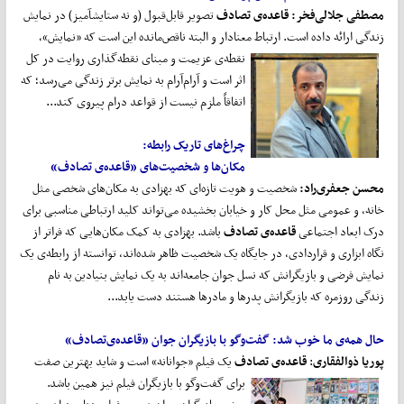
مصطفی جلالی
فخر:
قاعده‌ی تصادف
تصویر قابل‌قبول (و نه ستایش‏آمیز) در نمایش
زندگی ارائه داده است. ارتباط معنادار و البته ناقص‏‌مانده این است که «نمایش»،
نقطه‌ی عزیمت و مبنای
نقطه‏‌گذاری روایت در کل
اثر است و آرام‌آرام به نمایش برتر زندگی می‏‌رسد؛ که
اتفاقاً ملزم نیست از قواعد درام پیروی ‏کند...
چراغ
های تاریک رابطه:
مکان
ها و شخصیت
های «قاعده‌ی تصادف»
محسن جعفری
راد:
شخصیت و هویت تازه‌ای که بهزادی به مکان‌های شخصی مثل
خانه، و عمومی مثل محل کار و خیابان بخشیده می‌تواند کلید ارتباطی مناسبی برای
درک ابعاد اجتماعی
قاعده‌ی تصادف
باشد. بهزادی به کمک مکان‌هایی که فراتر از
نگاه ابزاری و قراردادی، در جایگاه یک شخصیت ظاهر شده‌اند، توانسته از رابطه‌ی یک
نمایش فرضی و بازیگرانش که نسل جوان جامعه‌اند به یک نمایش بنیادین به نام
زندگی روزمره که بازیگرانش پدر‌ها و مادرها هستند دست یابد...
حال همه‌ی ما خوب شد:
گفت
وگو
با
بازیگران‌
جوان
«
قاعده‌ی‌
تصادف»
پوریا ذوالفقاری
:
قاعده‌ی تصادف
یک فیلم «جوانانه» است و شاید بهترین صفت
برای گفت‌‌‌‌‌وگو
با بازیگران فیلم نیز همین باشد.