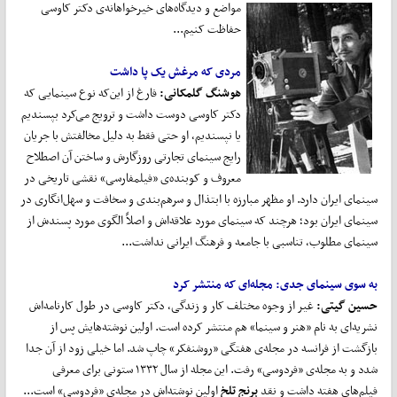
مواضع و دیدگاه‌های
خیرخواهانه‌ی دکتر کاوسی
حفاظت کنیم...
مردی که مرغش یک پا داشت
هوشنگ گلمکانی:
فارغ از این‌که نوع سینمایی که
دکتر کاوسی دوست داشت و ترویج می‌کرد بپسندیم
یا نپسندیم، او حتی فقط به دلیل مخالفتش با جریان
رایج سینمای تجارتی روزگارش و ساختن آن اصطلاح
معروف و کوبنده‌ی «فیلمفارسی» نقشی تاریخی در
سینمای ایران دارد. او مظهر مبارزه با ابتذال و سرهم‌بندی و سخافت و سهل‌انگاری در
سینمای ایران بود؛ هرچند که سینمای مورد علاقه‌اش و اصلاً الگوی مورد پسندش از
سینمای مطلوب، تناسبی با جامعه و فرهنگ ایرانی نداشت...
به سوی سینمای جدی:
مجله
ای که منتشر کرد
حسین گیتی:
غیر از وجوه مختلف کار و زندگی، دکتر کاوسی در طول کارنامه‌اش
نشریه‌ای به نام «هنر و سینما» هم منتشر کرده است. اولین نوشته‌هایش پس از
بازگشت از فرانسه در مجله‌ی هفتگی «روشنفکر» چاپ شد. اما خیلی زود از آن جدا
شدد و به مجله‌ی «فردوسی» رفت. این مجله از سال ۱۳۳۲ ستونی برای معرفی
فیلم‌های هفته داشت و نقد
برنج تلخ
اولین نوشته‌اش در مجله‌ی «فردوسی» است...