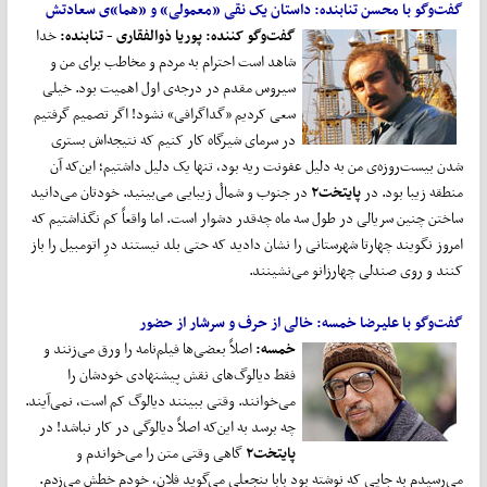
گفت
وگو با محسن تنابنده
: داستان یک نقی «معمولی» و «هما»ی سعادتش
گفت‌وگو کننده: پوریا ذوالفقاری -
تنابنده
:
خدا
شاهد است احترام به مردم و مخاطب برای من و
سیروس مقدم در درجه‌ی اول اهمیت بود. خیلی
سعی کردیم «گداگرافی» نشود! اگر تصمیم گرفتیم
در سرمای شیرگاه کار کنیم که نتیجه‌اش بستری
شدن بیست‌روزه‌ی من به دلیل عفونت ریه بود، تنها یک دلیل داشتیم؛ این‌که آن
منطقه زیبا بود. در
پایتخت۲
در جنوب و شمالْ زیبایی می‌بینید. خودتان می‌دانید
ساختن چنین سریالی در طول سه‌ ماه چه‌قدر دشوار است. اما واقعاً کم نگذاشتیم که
امروز نگویند چهارتا شهرستانی را نشان دادید که حتی بلد نیستند درِ اتومبیل را باز
کنند و روی صندلی چهارزانو می‌نشینند.
گفت
وگو با علیرضا خمسه:
خالی از حرف و سرشار از حضور
خمسه:
اصلاً بعضی‌ها فیلم‌‌نامه را ورق می‌‌زنند و
فقط دیالوگ‌‌های نقش پیشنهادی خودشان را
می‌‌خوانند. وقتی ببینند دیالوگ کم است، نمی‌‌آیند.
چه برسد به این‌‌که اصلاً دیالوگی در کار نباشد! در
پایتخت
۲
گاهی وقتی متن را می‌‌خواندم و
می‌‌رسیدم به جایی که نوشته بود بابا پنجعلی می‌‌گوید فلان، خودم خطش می‌‌زدم.