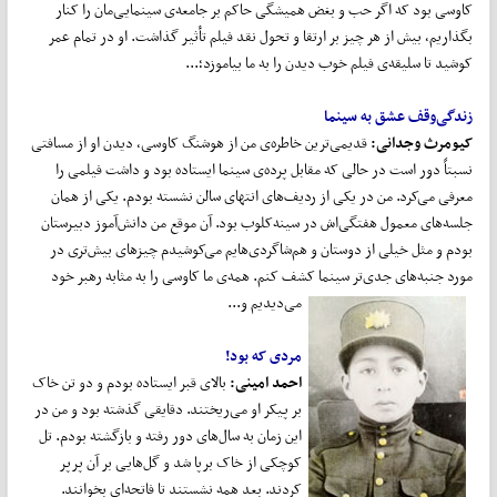
کاوسی بود که اگر حب و بغض همیشگی حاکم بر جامعه‌ی سینمایی‌مان را کنار
بگذاریم، بیش از هر چیز بر ارتقا و تحول نقد فیلم تأثیر گذاشت. او در تمام عمر
کوشید تا سلیقه‌ی فیلم خوب دیدن را به ما بیاموزد؛...
زندگی‌
و‌قف
عشق
به
سینما
کیومرث
وجدانی:
قدیمی‌ترین خاطره‌ی من از هوشنگ کاوسی، دیدن او از مسافتی
نسبتاً دور است در حالی که مقابل پرده‌ی سینما ایستاده بود و داشت فیلمی را
معرفی می‌کرد. من در یکی از ردیف‌های انتهای سالن نشسته بودم. یکی از همان
جلسه‌های معمول هفتگی‌اش در سینه‌‌کلوب بود. آن موقع من دانش‌آموز دبیرستان
بودم و مثل خیلی از دوستان و هم‌شاگردی‌هایم می‌کوشیدم چیزهای بیش‌تری در
مورد جنبه‌های جدی‌تر سینما کشف کنم. همه‌ی ما کاوسی را
به مثابه رهبر خود
می‌دیدیم و...
مردی که بود!
احمد امینی:
بالای قبر ایستاده بودم و دو تن خاک
بر پیکر او می‌ریختند. دقایقی گذشته بود و من در
این زمان به سال‌های دور رفته و بازگشته بودم. تل
کوچکی از خاک برپا شد و گل‌هایی بر آن پرپر
کردند. بعد همه نشستند تا فاتحه‌ای بخوانند.