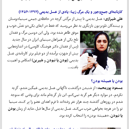
کارنامه
ای جمع
وجور و یک مرگ زیبا
: یادی از عسل بدیعی (۱۳۹۲-۱۳۵۶)
علی شیرازی:
عسل بدیعی تا پیش از مرگش گرچه در حافظه‌ی جمعی سینمادوستان
و بینندگان تلویزیون بازیگری به نظر می‌رسید که فقط در ایفای یکی‌دو نقشْ خوب و
موفق ظاهر شده بود، ولی
این دومین مرگ و فقدان
تلخ یکی از همراهان سینمای ایران در سال جدید
(پس از فقدان دکتر هوشنگ کاوسی) در انداز‌ه‌هایی
بیش از شهرتِ برآمده از دو فیلم برتر کارنامه‌ی عسل
بدیعی (
بودن یا نبودن
و
شیرین
) انعکاس و اهمیت
یافت...
بودن یا همیشه بودن؟
مسعود پورمحمد:
از شنیدن درگذشت ناگهانی عسل بدیعی غمگین شدم. گریه
نکردم. در موارد دیگر هم گریه نمی‌کنم. این‌ بار گریه‌ام ماند برای وقتی که متوجه
شدم در روزهای گذشته چند هزار نفر رفته‌اند تا فرم اهدای عضو را پر کنند. سینما
تو را در هرچه بخواهی ضرب می‌کند. عسل بدیعی از سال‌ها قبل، شاید از زمان
بودن
یا نبودن
، «همیشه بودن» را انتخاب کرده بود.