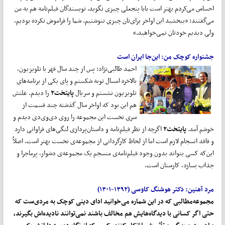
احساس می‌‌کردم بهتر است بابا پنجعلی چیزی نگوید. نویسندگان فیلم‌‌نامه هم به من
می‌‌گفتند: «ببخشید این اواخر برای‌تان چیزی ننوشتیم. شما را فراموش نکرده بودیم،
ولی دیدیم خودتان نمی‌‌خواهید.»
جشنواره کوچک من: این
جا ایران است
احمد طالبی‌نژاد: پس از چند سال قهر با تلویزیون،
بالاخره امسال توبه شکستم و پای یکی از برنامه‌های
تلویزیون نشستم و سریال
پایتخت۲
را دیدم. علتش
هم این بود که اواخر سال گذشته چند قسمت از
سری نخست این مجموعه را روی دی‌وی‌دی دیدم و
خوشم آمد.
پایتخت۲
اگرچه از نظر فیلم‌نامه و داستان‌پردازی لنگی‌های فراوانی دارد
و فاقد انسجام لازم است اما از لحاظ کارگردانی از مجموعه‌ی نخست بهتر است. اصلاً
این‌که کسی بتواند بدون وجود فیلم‌نامه‌ی منسجم یک مجموعه‌ی دشوار، پرماجرا و
جذاب بسازد، کارستان است.
مرد آهنین: دکتر هوشنگ کاوسی (۱۳۹۲-۱۳۰۱)
مجموعه
مطالبی که در این شماره می
خوانید ادای دینی کوچک به مردی
ست که
حتی اگر کسانی با دیدگاه
هایش هم مخالف باشند نمی
توانند نادیده
اش بگیرند،