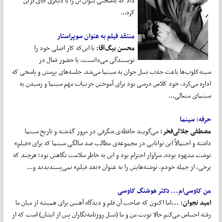
داد که به‌سختی بتوان آن را با دیگری جای‌گزین
کرد...
منتقد فیلم به عنوان سوپراستار
محسن بیگ
آقا:
با این‌که کار اصلی خود را
نویسندگی می‌دانست، با حضور فعال در
سینه‌کلوب‌ها باعث جذب نسل جوان به سینما می‌شد. جلسه‌های پرسش و پاسخی که
اداره می‌کرد، خود کلاس درسی بود برای آموختن جزییات مهم سینما و رسیدن به
سینمای متعالی...
حرفه: سینما
مصطفی جلالی
فخر:
می‏‌گویند حافظه‌ی شگرفی در مرور گذشته و تاریخ سینما
داشته و احتمالاً این توانایی در مجموعه‌ی مطالب صد سالگی سینما که برای «فیلم»
نوشت مشهود بوده. سزاوار احترام بود و این به خاطر سلامت نگاهش بود؛ هر‌چند که
برخی، از جمله خودم، نوشته‏‌هایش را به عنوان «نقد فیلم» نمی‌پسندیدند و...
من کاوسی
ام... دکتر هوشنگ کاوسی
امید نجوان: ...
اما اکنون که صاحب آن قلم و دیدگاه آهنین برای همیشه از میان ما
رفته احساس می‌کنم حالا نوبت من و ما (نسل روزنامه‌نگاران پس از ایشان) است که از