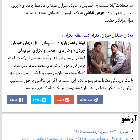
در
سعادت
آباد
نسبت به خصایص و جایگاه متزلزل طبقه‌ی متوسط جامعه‌ی شهری،
متمایل شدن او در
حوض نقاشی
به یک ملودرام اجتماعی عاشقانه نباید
سؤال‌برانگیز باشد...
دزدان خیابان جردن:
تکرار کمدی
های تکراری
نیکان نصاریان
:
در فیلم‌هایی مثل
دزدان خیابان
جردن
شوخی‌‌‌‌‌‌های سطحی و تکراری، پیام‌‌‌‌‌‌های
اخلاقی و شعارهای اغراق‌‌‌‌‌‌آمیز به جای این‌که در لفافه
یا در تار و پود شوخی‌‌‌‌‌‌‌‌‌‌‌‌های شخصیت‌‌‌‌‌‌ها بیان شود
کاملاً مستقیم بیان می‌‌‌‌‌‌شود و با تکرار بیش‌ترش تنها
باعث دل‌زدگی مخاطب می‌‌‌‌‌‌‌‌‌‌‌‌شود. نکته این است که اگر این مفاهیم به طور مستقیم،
مؤثر بودند دیگر احتیاجی به مطرح شدن‌‌‌‌‌‌شان در یک فیلم کمدی نبود...
Share
Tweet
Share
Telegram
آرشیو
شماره ۶۳۶ - شماره اردیبهشت ۱۴۰۵
شماره ۶۳۵ - ویژه‌نامه نوروز ۱۴۰۵ / پرونده یک موضوع: عکاسی و نفت