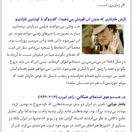
کار زمان‌بری است...
قرص خارداری که بدون آب قورتش می
دهید!:
گفت
وگو با کوئنتین تارانتینو
خب وقتی می‌خواهید فیلمی درباره‌ی برده‌داری
بسازید مجبورید با چیزهای زشتی مواجه شوید. جز
این نمی‌شود با این قصه و این سرزمین روراست بود.
شخصاً این انتقادها را مسخره می‌دانم. مثل این است
که عده‌ای بگویند شما در فیلم‌تان نسبت به آن‌چه ما
در سال ۱۸۵۸ در می‌سی‌سی‌پی دیده‌ایم اغراق کرده‌اید. یعنی این‌که من باید دروغ
بگویم و قصه را رقیق کنم تا آسان‌تر هضم شود. اما من نمی‌خواهم هضم قصه‌ام آسان
باشد. من دوست دارم قصه‌ام نخراشیده و زمخت یا مثل یک قرص خاردار باشد که
موقع خوردنش آب هم دم دست‌تان نباشد!
در جست
وجوی استعلای همگانی:
راجر ایبرت (۲۰۱۳-۱۹۴۲)
یاشار نورایی
: نامش در ایران در میان نویسنده‌هایی که تازه شروع به نوشتن کرده
بودند بی‌تردید بزرگ بود. نوشته‌هایش شاید برای ترجمه راحت بودند اما برای تحلیل
جامع ناکافی به نظر می‌آمدند. اشتباه گرفتن نقد و ریویو که نه‌تنها در ایران بلکه در
بسیاری از کشورها هم اتفاق می‌افتد در مورد خود ایبرت هم صدق می‌کرد. غیر از