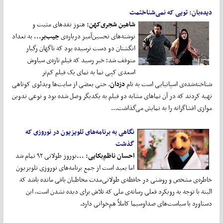
دیده‌بان: تویی که نمی
شناختمت
شاهین شجری
کهن:
هنوز نقدهای مثبت و
نوشته‌های تحسین‌آمیز درباره‌ی
جیب
بر...
به تعداد
انگشتان دو دست نرسیده بود که ناگهان رگبار
متوقف شد؛ خبر رسید که فیلم تازه‌ی سیاوش
اسعدی کپی نما به نمای یک فیلم کم‌تر
شناخته‌شده‌ی اسپانیایی است به نام
دزدان
. حتی بعضی از سایت‌ها ویدئوی کوتاهی
تهیه کردند که در آن نماهای مشابه دو فیلم به یکدیگر وصل شده بود و نوعی تدوین
موازی افشاگرانه را به نمایش می‌گذاشت...
نگاهی به برنامه
های تلویزیون در نوروزی که
گذشت
احسان ناظم
بکایی: ...
نوروز طولانی ۹۲ تمام شد
اما بعید است از جمع برنامه‌های نوروزی تلویزیون
خاطره‌ی مشخص و روشنی در حافظه‌ی طولانی‌مدت مخاطبان باقی مانده باشد که
البته با توجه به رویکرد فعلی رسانه‌ی ملی که تلاش برای دیده نشدن است، این
دستاورد با سیاست‌های صداوسیما کاملاً هم‌خوانی دارد.