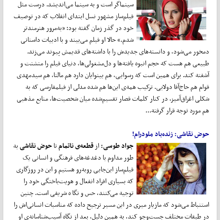
سینماگر است و به سینما می‌اندیشد. درست مثل
فیلم‌ساز مشهور نسل ابتدای انقلاب که در توصیف
خود در گذر زمان گفته بود: «به‌مرور هنرمندتر
شدم.» حالا او فیلم می‌بیند و با ادبیات داستانی
دمخور می‌شود، و دانسته‌های جدیدش را با داشته‌های قدیمش پیوند می‌زند.
طبیعی هم هست که حجم انبوه یافته‌ها و دل‌مشغولی‌ها، دنیای فیلم را متشتت و
آشفته کند. برای همین است که رسوایی، هم بینوایان دارد هم مالنا، هم سیدمهدی
قوام هم حاج‌آقا دولابی. ترکیب همه‌ی این‌ها هم شده مدلی از فیلمفارسی که به
شکلی اغراق‌آمیز، در کنار کلمات قصار تقسیم‌شده میان شخصیت‌ها، منابع مذهبی
هم مورد توجه قرار گرفته...
حوض نقاشی
: زنده
باد ملودرام!
جواد طوسی:
از
قطعه‌ی ناتمام
تا
حوض نقاشی
به
طور مداوم با دغدغه‌های فرهنگی و انسانی یک
فیلم‌ساز این‌جایی روبه‌رو هستیم و این در روزگاری
که بسیاری افراد انفعال و هویت‌باختگی خود را
توجیه می‌کنند، حس و نگا ه شریفی است. چنین
استنباط می‌شود که مازیار میری در این مسیر ترجیح داده که مناسبات انسانی‌اش را
در طبقات مختلف جست‌وجو کند، به همین دلیل، بعد از نگاه آسیب‌شناسانه‌ی او