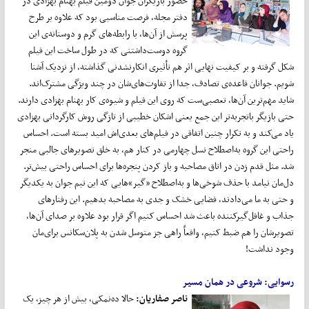
حضور بازیگران جوان دومین فیلم بهنام بهزادی در
دفتر مجله، فرصت مناسبی بود که علاوه بر طرح
پرسش از آن‌‌‌‌‌ها، با رابطه‌‌‌‌‌های گرم و دوستانه‌ی این
گروه دوست‌‌‌‌‌داشتنی که در طول ساخت این فیلم
شکل گرفته و بر کیفیت نهایی اثر هم تأثیری انکارنشدنی گذاشته، از نزدیک آشنا
شویم. جوانان قاعده‌ی تصادف، جدا از تفاوت‌‌‌‌‌های‌شان در چند ویژگی مشترک‌‌‌‌‌اند.
شاید مهم‌‌‌‌‌ترین آن‌‌‌‌‌ها، تعصبی‌‌‌‌‌ست که روی این فیلم و شیوه‌ی کار بهنام بهزادی دارند.
حتی بازیگر باتجربه‌تر این جمع یعنی اشکان خطیبی از تازگی روش کارگردانی بهزادی
یاد می‌‌‌‌‌کند و به تکرار چنین اتفاقی در فیلم‌‌‌‌‌های بعدی‌‌‌‌‌اش امید بسته‌‌‌‌‌ است. احساس
راحتی این گروه به‌اصطلاح نسل چهارمی در کنار هم، به خلق تصویرهای جالبی منجر
شد. مثل قدم زدن در اتاق مصاحبه و باز کردن پنجره‌‌‌‌‌ها برای احساس راحتی بیش‌‌‌‌‌تر.
دل‌‌‌‌‌مان نیامد با حذف شوخی‌‌‌‌‌ها و به‌اصطلاح «گیر»هایی که این تیم جوان به یکدیگر
و حتی به ما می‌‌‌‌‌دادند، فضایی خشک و جدی به مصاحبه بدهیم. این رفتارهای
جذاب و غافل‌گیرکننده باعث شد احساس کنیم اگر قرار بود علاوه بر صدای آن‌‌‌‌‌ها،
تصویرشان را هم ضبط کنیم، واقعاً راهی جز متوسل شدن به پلان‌‌‌‌‌سکانس برای‌مان
وجود نداشت!
رسوایی:
شروعی در همان مسیر
ناصر صفاریان:
حالا ده‌نمکی، بیش از هر چیز، یک