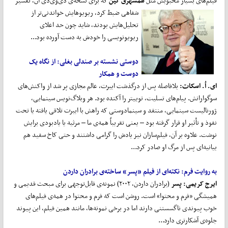
فیلم‌های بسیار محبوبش مثل
همشهری کین
که برای
نسخه‌ی دی‌وی‌دی آن، تفسیر
شفاهی ضبط کرد، ریویو‌هایش خواندنی‌تر از
تحلیل‌هایش بودند، شاید چون حد اعلای
ریویونویسی را خودش به دست آورده بود...
دوستی نشسته بر صندلی بغلی:
از نگاه یک
دوست و همکار
ای. اُ. اسکات:
بلافاصله پس از درگذشت ایبرت، عالم مجازی پر شد از واکنش‌های
سوگوارانش. پیام‌های تسلیت، توییتر را آکنده بود. هر وبلاگ‌نویس سینمایی،
ژورنالیست سینمایی، منتقد و سینمادوستی که راهش با ایبرت تلاقی یافته یا تحت
نفوذ و تأثیر او قرار گرفته بود – یعنی تقریباً‌ همه‌ی ما – مرثیه یا یادبودی برایش
نوشت. علاوه بر آن، فیلم‌سازان نیز یادش را گرامی داشتند و حتی کاخ سفید هم
بیانیه‌ای پس از مرگ او صادر کرد...
به روایت فرم:
نکته
ای از فیلم «پسر» ساخته‌ی برادران داردن
ایرج کریمی:
پسر
(برادران داردن، ۲۰۰۲) نمونه‌ی قابل‌توجهی برای مبحث قدیمی و
همیشگی «فرم و محتوا» است. روشن است که فرم و محتوا در همه‌ی فیلم‌های
خوب پیوندی ناگسستنی دارند اما در برخی نمونه‌ها، مانند همین فیلم، این پیوند
جلوه‌ی آشکارتری دارد...