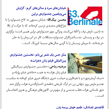
خیابان
های سرد و سالن
های گرم:
گزارش
سی
ویکمین جشنواره‌ی برلین
محسن بیگ
آقا:
خیابان منتهی به کاخ جشنواره را با
چراغ‌های سفیدی تزیین کرده‌اند که با حرکت از بالا
به پایین، بارش برف را القا می‌کنند. ویژگی مهم جشنواره‌ی برلین همین است: برگزاری
در برف و زمستان. دست‌اندرکاران جشنواره مشکلات کار در این زمان را به جان
خریده‌اند، تا سرمای زمستان را با گرمی سالن‌های سینما کم‌رنگ کنند...
مثل حس یک شعر بی
نام:
نخستین جشنواره‌ی
بین
المللی فیلم زنان «هرات»
مرضیه ریاحی:
«نخستین جشنواره‌ی بین‌المللی
فیلم زنان هرات» به همت «خانه‌ی فیلم رؤیا» و
«بنیاد آرمان‌شهر» و با همکاری و حمایت خبری «پایگاه خبری فیلم کوتاه» به مناسبت
هشتم مارس روز جهانی زن در ارگ تاریخی «قلعه‌ی اختیارالدین» هرات برگزار شد.
شهر باستانی هرات قطب صنعتی و از مهم‌ترین کانون‌های فرهنگی و هنری افغانستان
است...
قاعده‌ی تصادف:
طعم خوش پرسه زدن