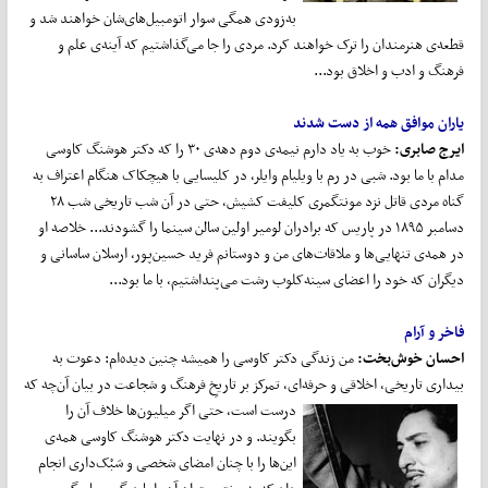
به‌زودی همگی سوار اتومبیل‌های‌شان خواهند شد و
قطعه‌ی هنرمندان را ترک خواهند کرد. مردی را جا می‌گذاشتیم که آینه‌ی علم و
فرهنگ و ادب و اخلاق بود...
یاران موافق همه از دست شدند
ایرج صابری:
خوب به یاد دارم نیمه‌ی دوم دهه‌ی ۳۰ را که دکتر هوشنگ کاوسی
مدام با ما بود. شبی در رم با ویلیام وایلر، در کلیسایی با هیچکاک هنگام اعتراف به
گناه مردی قاتل نزد مونتگمری کلیفت کشیش، حتی در آن شب تاریخی شب ۲۸
دسامبر ۱۸۹۵ در پاریس که برادران لومیر اولین سالن سینما را گشودند... خلاصه او
در همه‌ی تنهایی‌ها و ملاقات‌های من و دوستانم فرید حسین‌پور، ارسلان ساسانی و
دیگران که خود را اعضای سینه‌کلوب رشت می‌پنداشتیم، با ما بود...
فاخر و آرام
احسان خوش
بخت:
من زندگی دکتر کاوسی را همیشه چنین دیده‌ام: دعوت به
بیداری تاریخی، اخلاقی و حرفه‌ای، تمرکز بر تاریخِ فرهنگ و شجاعت در بیان آن‌چه که
درست است، حتی اگر
میلیون‌ها خلاف آن را
بگویند. و در نهایت دکتر هوشنگ کاوسی همه‌ی
این‌ها را با چنان امضای شخصی‌ و سَبْک‌داری انجام