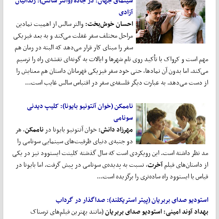
سینمای جهان:
در جاده (والتر سالس):
زندانیان
آزادی
احسان خوش
بخت:
والتر سالس از اهمیت نمادین
مراحل مختلف سفر غفلت می‌کند و به بعد فیزیکی
سفر را مبنای کار قرار می‌دهد که البته در رمان هم
مهم است و کرواک با تأکید روی نام شهرها و ایالات به گونه‌ای نقشه‌ی راه را ترسیم
می‌کند. اما بدون آن نمادها، حتی خود سفر فیزیکی قهرمانان داستان هم معنایش را
از دست می‌دهد. به عبارت دیگر فلسفه‌ی سفر در اقتباس سالس غایب است...
ناممکن
(خوان آنتونیو بایونا):
کلیپ دیدنی
سونامی
مهرزاد دانش:
خوان آنتونیو بایونا در
ناممکن
، هر
دو جنبه‌ی دنیای ظرفیت‌های سینمایی سونامی را
مد نظر داشته است. این رویکردی است که سال گذشته کلینت ایستوود نیز در یکی
از داستان‌های فیلم
آخرت
، نسبت به پدیده‌ی سونامی در پیش گرفت. اما بایونا در
قیاس با ایستوود راه ساده‌تری را برگزیده است...
استودیو صدای بربریان (
پیتر استریکلند):
صداگذار در گرداب
بهداد آوند امینی: استودیو صدای بربریان
(مانند بهترین فیلم‌های ترسناک