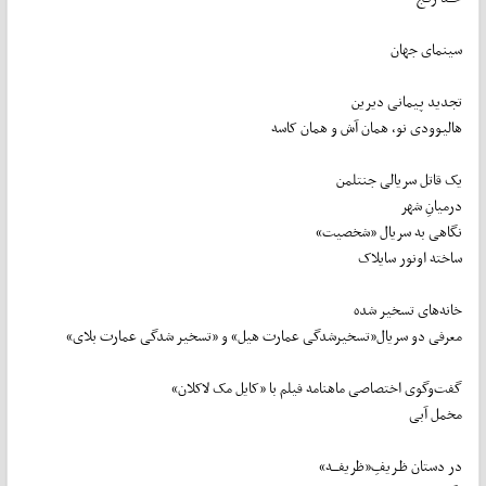
سینمای جهان
تجدید پیمانی دیرین
هالیوودی نو، همان آش و همان کاسه
یک قاتل سریالی جنتلمن
درمیانِ شهر
نگاهی به سریال «شخصیت»
ساخته اونور سایلاک
خانه‌های تسخیر شده
معرفی دو سریال«تسخیرشدگی عمارت هیل» و «تسخیر شدگی عمارت بلای»
گفت‌وگوی اختصاصی ماهنامه فیلم با «کایل مک لاکلان»
مخمل آبی
در دستان ظـریفِ«ظریفـــه»