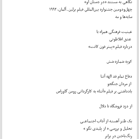
نگاهی به مستند «در دستان او»
چهل‌ودومين جشنواره بين‌المللي فيلم برلين ـ آلمان، ۱۹۹۲
سايه‌ها و مه
عینیت فرهنگی همراه با
عشق افلاطونی
درباره فیلم «پیتر فون کانت»
کوپه شمـاره شـش
دفاع تمام قد الهه آتنا
از مردان جنگجو
یادداشتی بر فیلم «آتنا» به کارگردانی رومن گاوراس
از دزد فروشگاه تا دلال
یک طنـز آهستـه از آداب اجتمـاعـــی
تحلیل و بررسی « از پلیدی نگو »
رنگ‌باختن در برابر