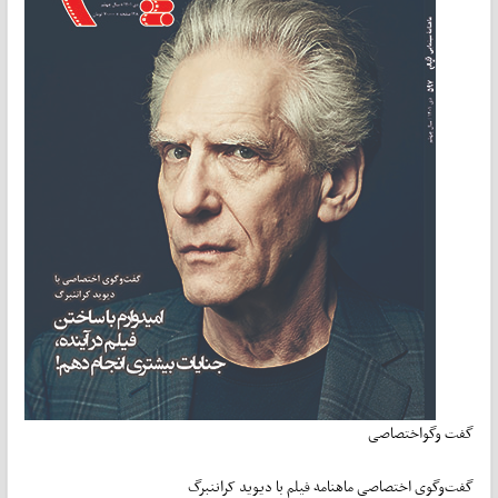
گفت وگواختصاصی
گفت‌وگوی اختصاصی ماهنامه فیلم با دیوید کراننبرگ