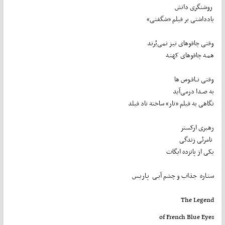
روشنگری دانش
یادداشتی بر فیلم «شگفتی»
وقتی چاقوهای تیز نمی‌بُرند
همـه چاقوهای کهنـه
وقتی نــاقـوس ها
به صـدا درمی‌آید
نگاهی به فیلم «تار» ساخته تاد فیلد
رهبری ارکستر
نامرئی زندگی
یکی از پانزده ایگات
ستـاره جذاب و چشم آبـی پـاریـس
The Legend
of French Blue Eyes