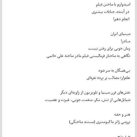
امیدوارم با ساختن فیلم
در آینده، جنایات بیشتری
انجام دهم!
سینمای ایران
مـــادر!
زمان خوبی برای رفتن نیست
نگاهی به ساختار فرمالیستی فیلم مادر ساخته علی حاتمی
بـی‌همـگان به سـر شود
علفزار؛ مصائب بر پرده نقره‌ای
نقش‌های قرن سینما و تلویزیون از زاویه‌ای دیگر
شمایل‌هایی از تنش، مکر، منفعت جویی، غیرت و عصبیت
هنـر و حقـه
بررسی ژانر ماکیومنتری (مستند ساختگی)
حــد رنـج