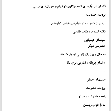
فقدان
دیالوگ
های
کسب‌
و
کاری
در
فیلم
و
سریال
های
ایرانی
پرونده خشونت
پرهیز از خشونت در فیلم‌های عباس کیارستمی
نکته
کلیدی
و
شاید
طلایی
سینمای
کیمیایی
خشونتی
دیگر
به
حال
و روز
یک
زامبی
تبدیل
شده
اند
«
شنای
پروانه
»
تنازعی
برای
بقا
.
سیـنمـای جهان
پرونده خشونت
رابطه خشونت و سینما
بد
را
خوب
زیستن