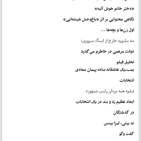
«
دختر خانم
خوش
‌
آتیه
»
نگاهی
محتوایی
بر
اثر
«
باغ‌
وحش
شیشه
ایی
»
اول
زن
ها
و
بچه
ها
...
سه بیلبورد خارج از اِبینگ میز‌وری؛
دولت
مرهمی
در
خاطرم
می
گذرد
تحلیل فیلم
بمب،
یک
عاشقانه
ساده
پیمان
معادی
انتخابات
فیلم« همه مردان رئیس جمهور»
ابعاد
عظیم
زد
و
بند
در
یک
انتخابات
در گذشتگان
ند
بیتی،
لیزا
بینس
گفت وگو