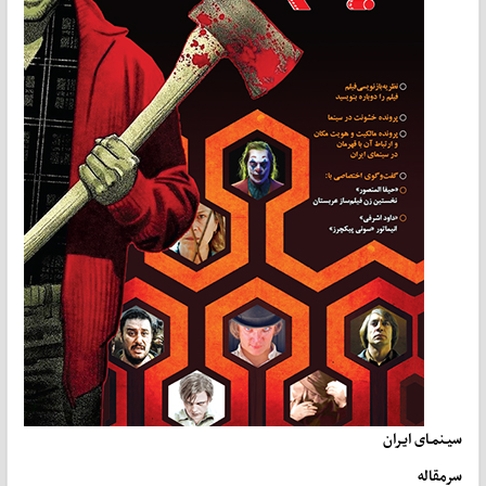
سیـنمـای ایـران
سرمقاله