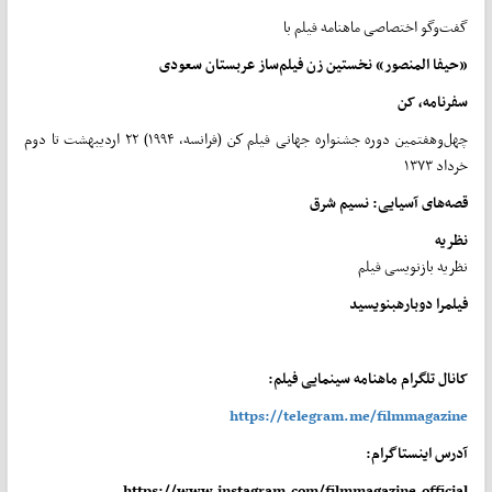
گفت‌وگو اختصاصی ماهنامه فیلم با
«
حیفا
المنصور
»
نخستین
زن
فیلم
ساز عربستان
سعودی
سفرنامه، کن
چهل‌وهفتمین دوره جشنواره جهانی فیلم كن (فرانسه، ۱۹۹۴) ۲۲ اردیبهشت تا دوم
خرداد ۱۳۷۳
قصه
های
آسیایی
:
نسیم
شرق
نظریه
نظریه بازنویسی فیلم
فیلم
را
دوباره
بنویسید
کانال تلگرام ماهنامه سینمایی فیلم:
https://telegram.me/filmmagazine
آدرس اینستاگرام:
https://www.instagram.com/filmmagazine.official