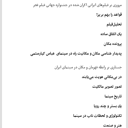
مروری بر فیلم‌های ایرانی اکران شده در جشنواره جهانی فیلم فجر
قواعد را بهم بریز!
تحلیل
فیلم
یک
اتفاق
ساده
پرونده مکان
پدیدار شناسی
مکان
و
مکانیت
راه
در
سینمای
عباس
کیارستمی
جستاری بر رابطه قهرمان و مکان در سینمای ایران
در
بی
مکانی
هویت
می
یابند
تصور
تصویر
مالکیت
تاریخ سینما
یك
بستر
و
چند
رویا
تکنولوژی
و
لحظات
ناب
در
سینما
هنر و صنعت