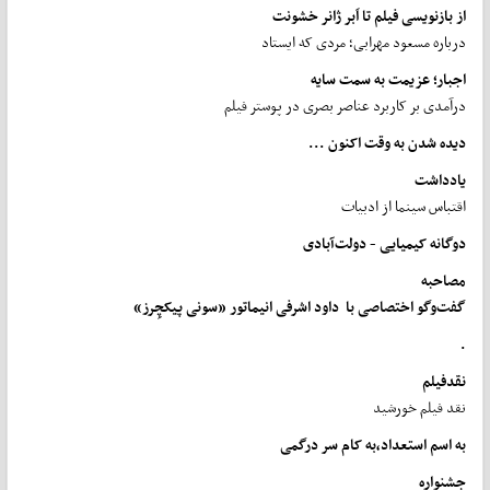
از بازنویسی فیلم تا اَبر ژانر خشونت
درباره مسعود مهرابی؛ مردی که ایستاد
اجبار؛ عزیمت به سمت سایه
درآمدی بر کاربرد عناصر بصری در پوستر فیلم
دیده شدن به وقت اکنون ...
یادداشت
اقتباس سینما از ادبیات
دوگانه
کیمیایی
-
دولت
آبادی
مصاحبه
گفت
وگو اختصاصی با داود اشرفی انیماتور «سونی پیکچِرز»
.
نقدفیلم
نقد فیلم خورشید
به
اسم
استعداد،
به
کام
سر درگمی
جشنواره