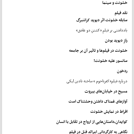
خشونت
‌
و سینما
نقد
فیلم
سابقه
خشونت
اثر
دیوید
کراننبرگ
یادداشتی بر فیلمِ «کشتنِ دو عاشق»
رازِ
دیوید
بودن
خشونت
در
فیلم
ها
و
تاثیر
آن
بر
جامعه
سانسور
علیه
خشونت
!
رد
خون
درباره فیلم«کفرناحوم » ساخته نادین لبکی
مسیح
در
خیابان‌های
بیروت
آوازهای
غمناک
داشتن
وحشتناک
است
افراط
در
نمایش
خشونت
کوایدان،
داستان
هایی
از
ارواح
در
تقابل
با
انسان
نگاهی
به
کارگردانی
امرالد
فنل
در
فیلم