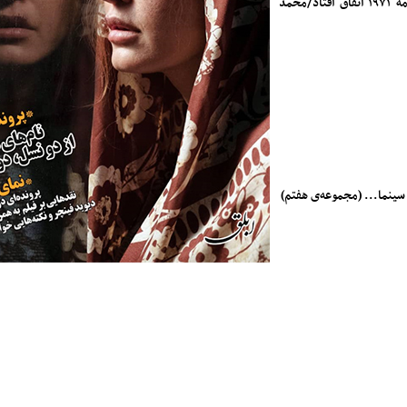
اد/
محمد
 سینما... (مجموعه‌ی هفتم)