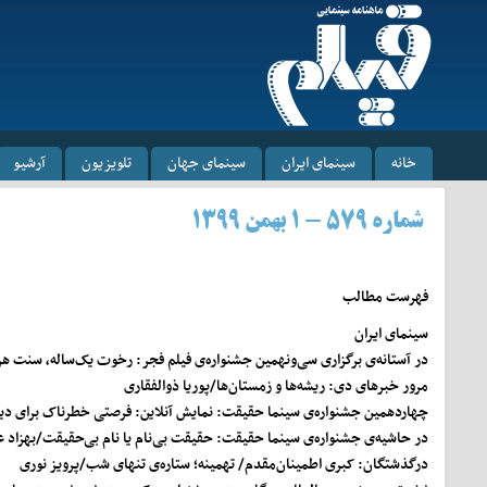
خانه
سینمای ایران
سینمای جهان
تلویزیون
آرشیو
شماره ۵۷۹ - ۱ بهمن ۱۳۹۹
فهرست مطالب
سینمای ایران
در آستانه‌ی برگزاری سی‌ونهمین جشنواره‌ی فیلم فجر: رخوت یک‌ساله، سنت هر
مرور خبرهای دی: ریشه‌ها و زمستان‌ها/
پوریا ذوالفقاری
چهاردهمین جشنواره‌ی سینما حقیقت: نمایش آنلاین: فرصتی خطرناک برای د
در حاشیه‌ی جشنواره‌ی سینما حقیقت: حقیقت بی‌نام یا نام بی‌حقیقت/
بهزاد 
درگذشتگان: کبری اطمینان‌مقدم/ تهمینه؛ ستاره‌ی تنهای شب/
پرویز نور