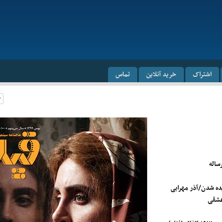
اشتراک
خرید آنلاین
تماس
ساله
یده شدن/
آذر مهرابی
عشقی
ی