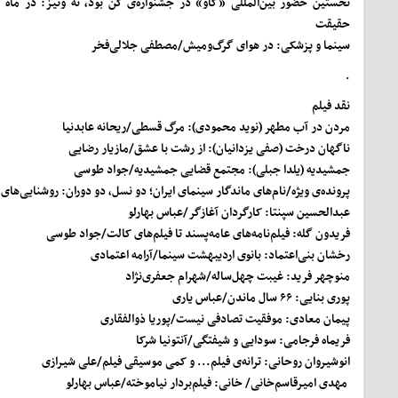
نخستین حضور بین‌المللی «گاو» در جشنواره‌ی کن بود، نه ونیز: در ماه مه ۱۹۷۱ اتفاق افت
حقیقت
سینما و پزشکی: در هوای گرگ‌ومیش/
مصطفی جلالی‌فخر
.
نقد فیلم
مردن در آب مطهر (نوید محمودی): مرگ قسطی/
ریحانه عابدنیا
ناگهان درخت (صفی یزدانیان): از رشت با عشق/
مازیار رضایی
جمشیدیه (یلدا جبلی): مجتمع قضایی جمشیدیه/
جواد طوسی
پرونده‌ی ویژه/
نام‌های ماندگار سینمای ایران؛ دو نسل، دو دوران: روشنایی‌های
عبدالحسین سپنتا: کارگردان آغازگر/
عباس بهارلو
فریدون گله: فیلم‌نامه‌های عامه‌پسند تا فیلم‌های کالت/
جواد طوسی
رخشان بنی‌اعتماد: بانوی اردیبهشت سینما/
آرامه اعتمادی
منوچهر فرید: غیبت چهل‌ساله/
شهرام جعفری‌نژاد
پوری بنایی: ۶۶ سال ماندن/
عباس یاری
پیمان معادی: موفقیت تصادفی نیست/
پوریا ذوالفقاری
فریماه فرجامی: سودایی و شیفتگی/
آنتونیا شرکا
انوشیروان روحانی: ترانه‌ی فیلم... و کمی موسیقی فیلم/
علی شیرازی
مهدی امیرقاسم‌خانی/ خانی: فیلم‌بردار نیاموخته/
عباس بهارلو