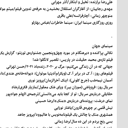
علی‌رضا برازنده: تخیل و ابتکار/
آذر مهرابی
مهدی رجاییان: از آغازگران استقلال بخشیدن به حرفه‌ی تدوین فیلم/
میثم مولا
منوچهر زمانی: آچارفرانسه/
علی باقری
روزی روزگاری سینما ایران: سینما خاطرات/
عباس بهارلو
.
سینمای جهان
نکاتی پراکنده و دیرهنگام در مورد چهل‌وپنجمین جشنواره‌ی تورنتو: گزارش یک 
فیلم تازه‌ی محمد حقیقت در پاریس: تقصیر لانگلوا شد!
جهانی که در آن زندگی می‌کنیم: مرگ بر ۲۰۲۰‌، زنده‌باد ۲۰۲۱/
حسن تهرانی
فیلم‌های روز: آ.ک در برابر آ.ک (ویکرام‌آدیتیا موتوان): دیوانه‌خانه‌ی هندی/
دام
آسمان نیمه‌شب (جرج کلونی): اینک آخرالزمان/
پرویز نوری
سریال روز: فروپاشی (سوزان بیر): ورای شک معقول/
مازیار فکری‌ارشاد
حقایقی درباره‌ی سریال: تو از کجا باید می‌دانستی/
ترجمه‌ی الهام جوادپور
نمای درشت: پرونده‌ای درباره‌ی «منک»/
رضا حسینی
نیش قلمی بر چهره‌ی قارون/
یاشار نورایی
همشهری منک یا چالش یک فیلم‌نامه‌نویس با هالیوود/
پرویز جاهد
بسی رنج بردم در این ده سال/
رضا زمانی