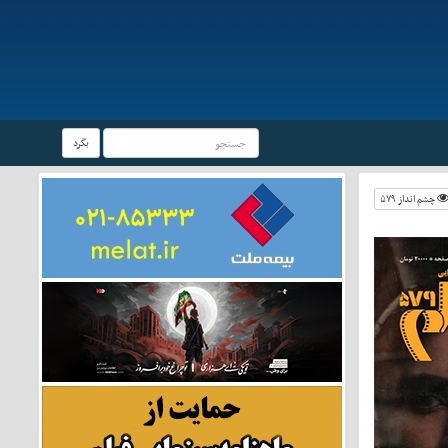
بگرد
چشم انداز ۵۷۹