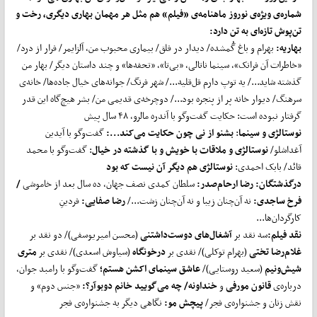
شماره‌ی ویژه‌ی نوروز ماهنامه‌ی «فیلم» هم مثل هر مهمان بهاری دیگری، رخت و
تن‌پوش تازه‌ای به تن دارد:
بهاریه:
بهرام و باغ گُمشده/ دیدار در فلق/ بیماری محبوب من، آلزایمر/ فرار از درد/
«خاطرات آن فرانک»، سینما ناتالی، «بی‌تا»، «تحفه‌ها» و چند داستان دیگر/ بهار من
گذشته شاید.../ یه توپ دارم قل‌قلیه.../ شهر فرنگ/ جوانه‌های خیال جاده‌ها/ خانه‌ی
سرهنگ/ دیوار خانه پر از پنجره بود.../ دوچرخه‌ی قدیمی من/ بشر هیچ‌گاه این قدر
گرفتار نبوده است: حکایت گفت‌وگو با آندره مالرو، ۴۸ سال پیش
نوستالژی و سینما
:
بشنو از نی چون حکایت می
کند...:
گفت‌وگو با آیدین
آغداشلو/
نوستالژی و ملاقات با خویش و با گذشته در خیال
: گفت‌وگو با محمد
قائد/ بابک احمدی:
نوستالژی هم دیگر آن نیست که بود
درگذشتگان:
رضا ارحام
صدر:
سلطان کمدی نصف جهان، ده سال بعد از خاموشی
/
فرخ ساجدی:
نه آن‌چنان زیبا و نه آن‌چنان زشت.../
رضا صفایی:
فردینِ
کارگردان‌ها...
نقد فیلم:
سه نقد بر
آشغال
های دوست
داشتنی
(محسن امیریوسفی)/ دو نقد بر
غلام
رضا تختی
(بهرام توکلی)/ نقدی بر
درخونگاه
(سیاوش اسعدی)/ نقدی بر
متری
شیش
ونیم
(سعید روستایی)/
عاشق سینمای اکشن هستم؛
گفت‌وگو با رامبد جوان،
درباره‌ی
قانون مورفی
و
خنداونه/ چه می
گویید خانم دوبوآر؟:
«جنس دوم» و
نقش زنان و جشنواره‌ی فجر/
پیچش مو:
نگاهی دیگر به جشنواره‌ی فجر