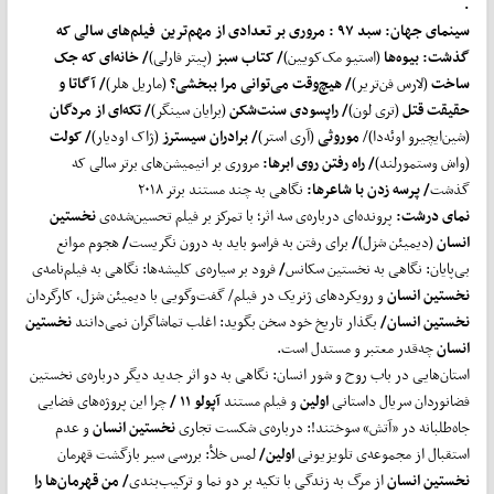
.
سینمای جهان:
سبد ۹۷
:
مروری بر تعدادی از مهم
ترین فیلم
های سالی که
گذشت:
بیوه
ها
(استیو مک‌کویین)
/ کتاب سبز
(پیتر فارلی)
/ خانه
ای که جک
ساخت
(لارس فن‌تریر)
/ هیچ
وقت می
توانی مرا ببخشی؟
(ماریل هلر)
/ آگاتا و
حقیقت قتل
(تری لون)
/ راپسودی سنت
شکن
(برایان سینگر)
/ تکه
ای از مردگان
(شین‌ایچیرو اوئه‌دا)/
موروثی
(آری استر)
/ برادران سیسترز
(ژاک اودیار)
/ کولت
(واش وستمورلند)
/ راه رفتن روی ابرها:
مروری بر انیمیشن‌های برتر سالی که
گذشت
/ پرسه زدن با شاعرها:
نگاهی به چند مستند برتر ۲۰۱۸
نمای درشت:
پرونده‌ای درباره‌ی سه اثر؛ با تمرکز بر فیلم تحسین‌شده‌ی
نخستین
انسان
(دیمیئن شزل)
/
برای رفتن به فراسو باید به درون نگریست
/
هجوم موانع
بی‌پایان: نگاهی به نخستین سکانس
/
فرود بر سیاره‌ی کلیشه‌ها: نگاهی به فیلم‌نامه‌ی
نخستین انسان
و رویکردهای ژنریک در فیلم/ گفت‌وگویی با دیمیئن شزل، کارگردان
نخستین انسان/
بگذار تاریخ خود سخن بگوید: اغلب تماشاگران نمی‌دانند
نخستین
انسان
چه‌قدر معتبر و مستدل است.
استان‌هایی در باب روح و شور انسان: نگاهی به دو اثر جدید دیگر درباره‌ی نخستین
فضانوردان سریال داستانی
اولین
و فیلم مستند
آپولو ۱۱ /
چرا این پروژه‌های فضایی
جاه‌طلبانه در «آتش» سوختند!: درباره‌ی شکست تجاری
نخستین انسان
و عدم
استقبال از مجموعه‌ی تلویزیونی
اولین/
لمس خلأ: بررسی سیر بازگشت قهرمان
نخستین انسان
از مرگ به زندگی با تکیه بر دو نما و ترکیب‌بندی
/ من قهرمان
ها را