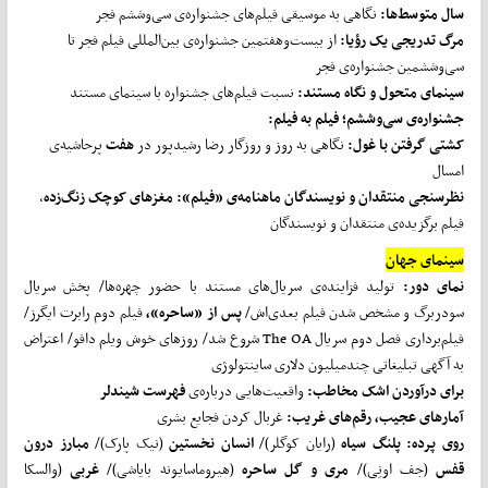
سال متوسط
ها:
نگاهی به موسیقی فیلم‌های جشنواره‌ی سی‌وششم فجر
مرگ تدریجی یک رؤیا:
از بیست‌وهفتمین جشنواره‌ی بین‌المللی فیلم فجر تا
سی‌وششمین جشنواره‌ی فجر
سینمای متحول و نگاه مستند:
نسبت فیلم‌های جشنواره با سینمای مستند
جشنواره‌ی سی
وششم؛ فیلم به فیلم:
کشتی گرفتن با غول:
نگاهی به روز و روزگار رضا رشیدپور در
هفت
پرحاشیه‌ی
امسال
نظرسنجی منتقدان و نویسندگان ماهنامه‌ی «فیلم»: مغزهای کوچک زنگ
زده
،
فیلم برگزیده‌ی منتقدان و نویسندگان
سینمای جهان
نمای دور:
تولید فزاینده‌ی سریال‌های مستند با حضور چهره‌ها/ پخش سریال
سودربرگ و مشخص شدن فیلم بعدی‌اش/
پس از «ساحره»،
فیلم دوم رابرت ایگرز/
فیلم‌برداری فصل دوم سریال The OA شروع شد/ روزهای خوش ویلم دافو/ اعتراض
به آگهی تبلیغاتی چندمیلیون دلاری ساینتولوژی
برای درآوردن اشک مخاطب:
واقعیت‌هایی درباره‌ی
فهرست شیندلر
آمارهای عجیب، رقم
های غریب:
غربال کردن فجایع بشری
روی پرده: پلنگ سیاه
(رایان کوگلر)/
انسان نخستین
(نیک پارک)/
مبارز درون
قفس
(جف اونِی)/
مری و گل ساحره
(هیروماسایونه بایاشی)/
غربی
(والسکا