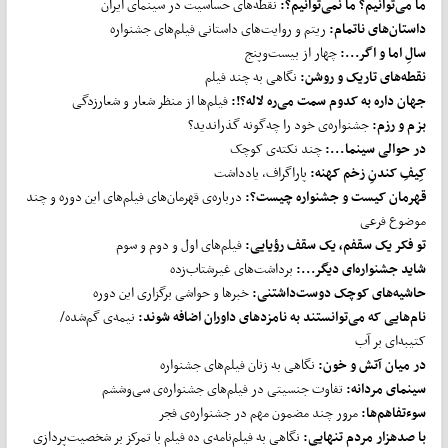
ما می
توانیم؟ ما نمی
توانیم؟:
نقطه‌های حساسیت در سینمای ایران
داستان
های ناتمام:
ریتم و روایت‌های داستانی فیلم‌های جشنواره
سالِ اما و اگر...:
چهار از بیست‌وپنج
نقطه
های تاریک و روشن:
نگاهی به چند فیلم
جهان داره به کدوم سمت می
ره لاله؟!:
فیلم‌ها از منظر شعار و شعارزدگی
بزم و رزم:
جشنواره‌ی خود را چه‌گونه گذراندید؟
در حوالی سینما...:
چند نکته‌ی کوچک
کِیفِ کندنِ زخم کهنه:
پاراگراف، یادداشت
قهرمان کیست و جشنواره چیست؟:
درباره‌ی قهرمان‌های فیلم‌های این دوره و چند
موضوع فرعی
تو فکر یک سقفم، یک سقف رؤیایی:
فیلم‌های اول و دوم و سوم
شاید جشنواره
ای دیگر...:
برداشت‌های غیرشتاب‌زده
حاشیه
های کوچک دوست
داشتنی:
خبرها و حواشی برگزاری این دوره
نام
هایی که می
توانستند به نامزدهای داوران اضافه شوند:
نیمه‌ی گم‌شده/
کتیبه‌ای بر آب
در میان آتش و خون:
نگاهی به زنان فیلم‌های جشنواره
سینمای مردانه:
تفاوت جنسیتی در فیلم‌های جشنواره‌ی سی‌وششم
سوءتفاهم
ها:
مرور چند مضمون مهم در جشنواره‌ی فجر
با صدهزار مردم تنهایی:
نگاهی به فیلم‌نامه‌ی ده فیلم با تمرکز بر شخصیت‌پردازی