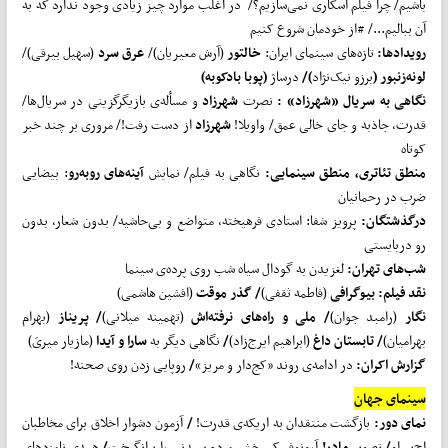
باشیم/ چرا فیلم اسکاری نمی‌سازیم؟/ در اغلب موارد چیز زیادی وجود ندارد که به
آن ببالیم.../ #‌از خودمان شروع کنیم
رویدادها:
تازه‌های سینمای ایران:
خالتور
(آرش معیریان)/
عرق سرد
(سهیل بیرقی)/‌
لونه
زنبور (
برزو نیک‌نژاد
)/
درساژ
(پوبا بادکوبه)
نگاهی به سریال «شهرزاد» :
نصرت
شهرزاد
و مسأله‌ی بازیگرگزینی در سریال‌ها/
قدرت، جاذبه و جای خالی عمق/ واویلا!
شهرزاد
از دست رفت!/ مروری بر چند خبر
کوتاه
منطق تئاتری، منطق سینمایی:
نگاهی به فیلم/ نمایش
آینه
های روبه
رو
: بیضایی
ضرب در رحمانیان
درگذشتگان:
پرویز شفا: استادی فرهیخته، متواضع و بی‌حاشیه/ بدون شعار، بدون
رو دربایستی
شب
های تهران:
لغزیدن به گودال سیاه شب روی پرده‌ی سینما
نقد فیلم:
بیوگرافی
(فاطمه ثقفی)
/
گذر موقت
(افشین هاشمی)
نگار
(رامبد جوان)
/
ملی و راه
های نرفته
اش
(تهمینه میلانی)
/
پریناز
(بهرام
بهرامیان)
/
تابستان داغ
(ابراهیم ایرج‌زاد)
/
نگاهی دیگر به
سارا و آیدا
(مازیار میریَ)
گزارش اکران:
در ادامه‌ی روند «کج‌دار و مریز»
/
روپایی زدن روی صحنه!
سینمای جهان
نمای دور:
بازگشت منتقدان به اریکه‌ی قدرت!
/
آزمون دشوار اخلاق برای مخاطبان
اچ‌بی‌او
/
تصویر
مادر!
آرونوفسکی خشم مردم سیدنی را برانگیخت
/
همه‌ی نامزدهای