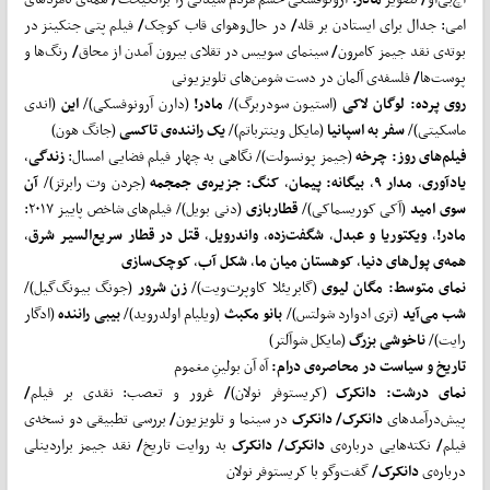
امی: جدال برای ایستادن بر قله
/
در حال‌وهوای قاب کوچک
/
فیلم پتی جنکینز در
بوته‌ی نقد جیمز کامرون
/
سینمای سوییس در تقلای بیرون آمدن از محاق
/
رنگ‌ها و
پوست‌ها
/
فلسفه‌ی آلمان در دست شومن‌های تلویزیونی
روی پرده: لوگان لاکی
(استیون سودربرگ)/
مادر!
(دارن آرونوفسکی)/
این
(اندی
ماسکیتی)/
سفر به اسپانیا
(مایکل وینترباتم)/
یک راننده‌ی تاکسی
(جانگ هون)
فیلم
های روز: چرخه
(جیمز پونسولت)/ نگاهی به چهار فیلم فضایی امسال:
زندگی
،
یادآوری
،
مدار ۹
،
بیگانه: پیمان
،
کنگ: جزیره‌ی جمجمه
(جردن وت رابرتز)/
آن
سوی امید
(آکی کوریسماکی)/
قطاربازی
(دنی بویل)/ فیلم‌های شاخص پاییز ۲۰۱۷:
مادر!
،
ویکتوریا و عبدل
،
شگفت
زده
،
واندرویل
،
قتل در قطار سریع
السیر شرق
،
همه‌ی پول
های دنیا
،
کوهستان میان ما
،
شکل آب
،
کوچک
سازی
نمای متوسط: مگان لیوی
(گابریئلا کاوپرت‌ویت)/
زن شرور
(جونگ بیونگ‌گیل)/
شب می
آید
(تری ادوارد شولتس)/
بانو مکبث
(ویلیام اولدروید)/
بیبی راننده
(ادگار
رایت)/
ناخوشی بزرگ
(مایکل شوآلتر)
تاریخ و سیاست در محاصره‌ی درام:
آه آن بولینِ مغموم
نمای درشت: دانکرک
(کریستوفر نولان)
/
غرور و تعصب: نقدی بر فیلم
/
پیش‌درآمدهای
دانکرک/ دانکرک
در سینما و تلویزیون
/
بررسی تطبیقی دو نسخه‌ی
فیلم
/
نکته‌هایی درباره‌ی
دانکرک/ دانکرک
به روایت تاریخ
/
نقد جیمز براردینلی
درباره‌ی
دانکرک/
گفت‌وگو با کریستوفر نولان